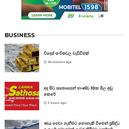
BUSINESS
විදෙස් සංචිතවල වැඩිවීමක්
46 minutes ago
අද සිට සතොසෙන් භාණ්ඩ 10ක මිල අඩු
කෙරේ
5 hours ago
ණය ගෙවා ගැනීමට නොහැකි වීමෙන් ප්‍රසිද්ධ