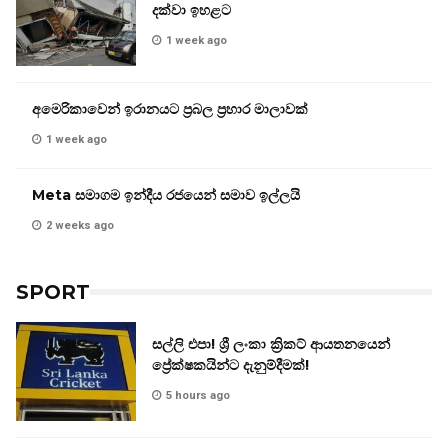
දක්වා ඉහළට
1 week ago
අමෙරිකාවෙන් ඉරානයට ප්‍රබල ප්‍රහාර මාලාවක්
1 week ago
Meta සමාගම ඉන්දීය රජයෙන් සමාව ඉල්ලයි
2 weeks ago
SPORT
සල්ලි එපා! ශ්‍රී ලංකා ක්‍රිකට් ආයතනයෙන්
ප්‍රේක්ෂකයින්ට දැනුම්දීමක්!
5 hours ago