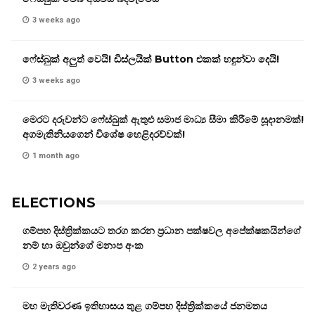
3 weeks ago
ෆේස්බුක් අලුත් වෙයි! ඩිස්ලයික් Button එකක් හඳුන්වා දෙයි!
3 weeks ago
මෙරට දරුවන්ට ෆේස්බුක් ඇතුළු සමාජ මාධ්‍ය සීමා කිරීමේ සූදානමක්!
අගමැතිනියගෙන් විශේෂ හෙළිදරව්වක්!
1 month ago
ELECTIONS
ගම්පහ දිස්ත්‍රික්කයට තරග කරන ප්‍රධාන පක්ෂවල අපේක්ෂකයින්ගේ
නම් හා ඔවුන්ගේ මනාප අංක
2 years ago
මහ මැතිවරණ ඉතිහාසය තුළ ගම්පහ දිස්ත්‍රික්කයේ ජනමතය