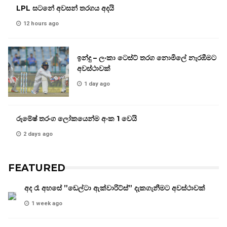
LPL සටනේ අවසන් තරගය අදයි
12 hours ago
ඉන්දු – ලංකා ටෙස්ට් තරග නොමිලේ නැරඹීමට
අවස්ථාවක්
1 day ago
රුමේෂ් තරංග ලෝකයෙන්ම අංක 1 වෙයි
2 days ago
FEATURED
අද රෑ අහසේ ”ඩෙල්ටා ඇක්වාරිට්ස්” දැකගැනීමට අවස්ථාවක්
1 week ago