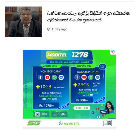
බන්ධනාගාරවල ඇතිවු සිද්ධීන් ගැන අධිකරණ
ඇමතිගෙන් විශේෂ ප්‍රකාශයක්
1 day ago