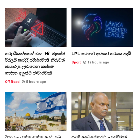
තරුණියන්ගෙන් එන ‘Hi’ මැසේජ්
LPL සටනේ අවසන් තරගය අදයි
රිප්ලයි කරද්දි පරිස්සමින්! නිරුවත්
Sport
12 hours ago
ඡායාරූප ලබාගෙන කප්පම්
ගන්නා අලුත්ම ජාවාරමක්!
Off Road
5 hours ago
ඊශ්‍රායල යන්න ඉන්න අයට සුබ
ශානි අබේසේකරට උසස්වීමක්