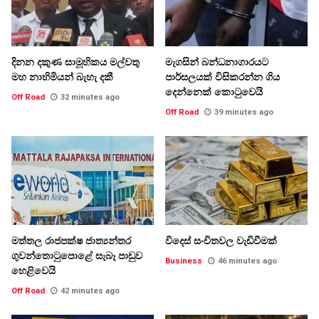
දිනන දකුණ සාමූහිකය මල්වතු
මැගසින් බන්ධනාගාරයට
මහ නාහිමියන් බැහැ දකී
පාර්සලයක් විසිකරන්න ගිය
දෙන්නෙක් කොටුවෙයි
Off Road
32 minutes ago
Off Road
39 minutes ago
මත්තල රාජපක්ෂ ජාත්‍යන්තර
විදෙස් සංචිතවල වැඩිවීමක්
ගුවන්තොටුපොළේ සැබෑ පාඩුව
Business
46 minutes ago
හෙළිවෙයි
Off Road
42 minutes ago