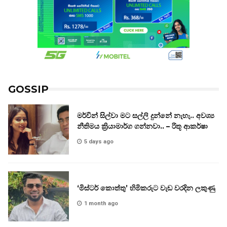
GOSSIP
මර්වින් සිල්වා මට සල්ලි දුන්නේ නැහැ.. අවශ්‍ය
නීතිමය ක්‍රියාමාර්ග ගන්නවා.. – රිතූ ආකර්ෂා
5 days ago
‘මිස්ටර් කොත්තු’ හිමිකරුට වැඩ වරදින ලකුණු
1 month ago