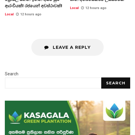
ආරංචියක්! ‍රජයෙන් අවස්ථාවක්!
Local
12 hours ago
Local
12 hours ago
LEAVE A REPLY
Search
SEARCH