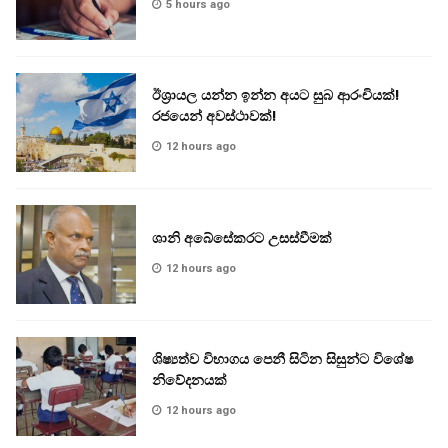
5 hours ago
ඊශ්‍රායල යන්න ඉන්න අයට සුබ ආරංචියක්!
‍රජයෙන් අවස්ථාවක්!
12 hours ago
ශානි අබේසේකරට උසස්වීමක්
12 hours ago
ශිෂ්‍යත්ව විභාගය පෙනී සිටින සිසුන්ට විශේෂ
නිවේදනයක්
12 hours ago