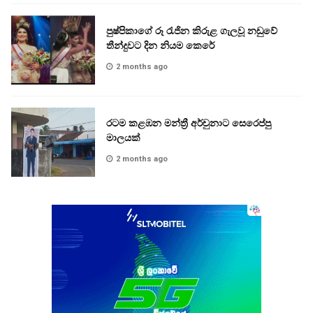
පුෂ්පිකාගේ රූ රැජින කිරුළ ගැලවූ නඩුවේ
තීන්දුවට දින නියම කෙරේ
2 months ago
රටම කළඹන මන්ත්‍රී අර්චුනාට සෙරෙප්පු
මාලයක්
2 months ago