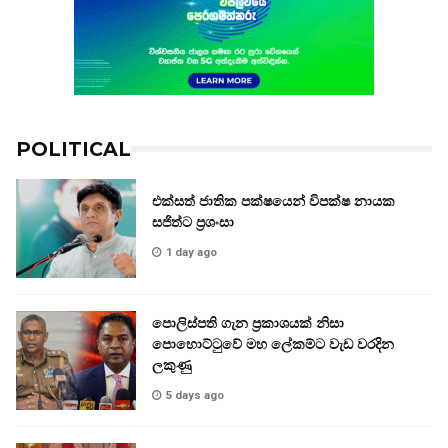
POLITICAL
එක්සත් ජාතික පක්ෂයෙන් විපක්ෂ නායක
සජිත්ට ප්‍රශංසා
1 day ago
පොලිස්පති ගැන ප්‍රකාශයක් නිසා
පොහොට්ටුවේ මහ ලේකම්ට වැඩ වරදින
ලකුණු
5 days ago