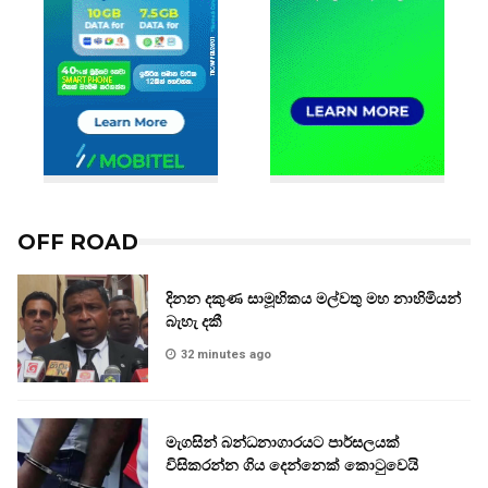
OFF ROAD
දිනන දකුණ සාමූහිකය මල්වතු මහ නාහිමියන්
බැහැ දකී
32 minutes ago
මැගසින් බන්ධනාගාරයට පාර්සලයක්
විසිකරන්න ගිය දෙන්නෙක් කොටුවෙයි