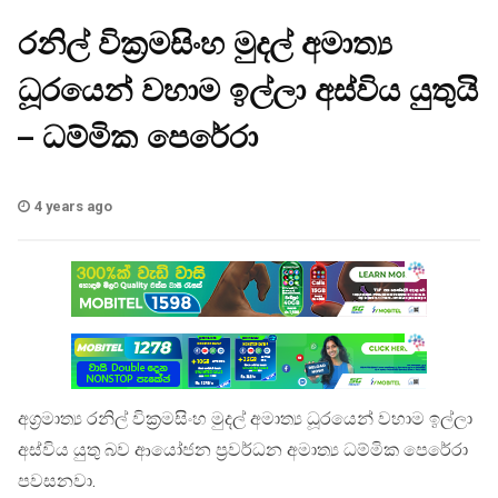
රනිල් වික්‍රමසිංහ මුදල් අමාත්‍ය
ධූරයෙන් වහාම ඉල්ලා අස්විය යුතුයි
– ධම්මික පෙරේරා
4 years ago
අග්‍රමාත්‍ය රනිල් වික්‍රමසිංහ මුදල් අමාත්‍ය ධූරයෙන් වහාම ඉල්ලා
අස්විය යුතු බව ආයෝජන ප්‍රවර්ධන අමාත්‍ය ධම්මික පෙරේරා
පවසනවා.