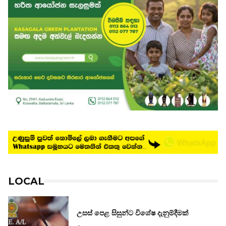
LOCAL
උසස් පෙළ සිසුන්ට විශේෂ දැනුම්දීමක්