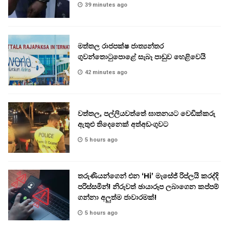
39 minutes ago
මත්තල රාජපක්ෂ ජාත්‍යන්තර
ගුවන්තොටුපොළේ සැබෑ පාඩුව හෙළිවෙයි
42 minutes ago
වත්තල, පල්ලියවත්තේ ඝාතනයට වෙඩික්කරු
ඇතුළු තිදෙනෙක් අත්අඩංගුවට
5 hours ago
තරුණියන්ගෙන් එන ‘Hi’ මැසේජ් රිප්ලයි කරද්දි
පරිස්සමින්! නිරුවත් ඡායාරූප ලබාගෙන කප්පම්
ගන්නා අලුත්ම ජාවාරමක්!
5 hours ago