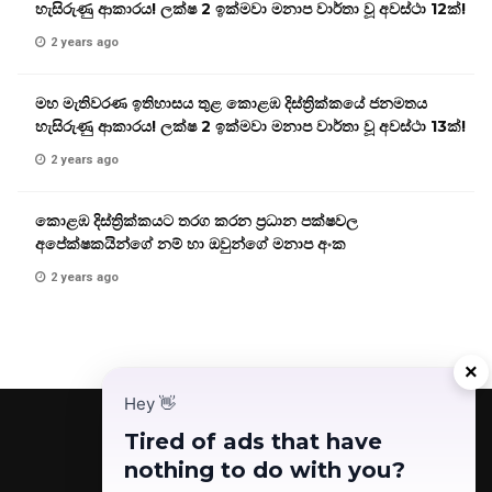
හැසිරුණු ආකාරය! ලක්ෂ 2 ඉක්මවා මනාප වාර්තා වූ අවස්ථා 12ක්!
2 years ago
මහ මැතිවරණ ඉතිහාසය තුළ කොළඹ දිස්ත්‍රික්කයේ ජනමතය
හැසිරුණු ආකාරය! ලක්ෂ 2 ඉක්මවා මනාප වාර්තා වූ අවස්ථා 13ක්!
2 years ago
කොළඹ දිස්ත්‍රික්කයට තරග කරන ප්‍රධාන පක්ෂවල
අපේක්ෂකයින්ගේ නම් හා ඔවුන්ගේ මනාප අංක
2 years ago
×
Hey
👋
Tired of ads that have
nothing to do with you?
Facebook
Telegram
Instagram
TikTok
YouTube