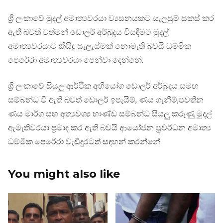
ශ්‍රී ලංකාවේ මුදල් අමාත්‍යවරයා ව්‍යසනයකට සැලසුම් සකස් කර
ඇති බවත් වත්මන් ඩොලර් අර්බුදය විසඳීමට මුදල්
අමාත්‍යවරයාට කිසිඳු සැලැස්මක් නොමැති බවයි ධම්මික
පෙරේරා අමාත්‍යවරයා පෙන්වා දෙන්නේ.
ශ්‍රී ලංකාවේ සියලු ආර්ථික අභියෝග ඩොලර් අර්බුදය සමඟ
සම්බන්ධ වී ඇති බවත් ඩොලර් ඉපැයීම්, ණය ගැනීම්,පවතින
ණය මාර්ග සහ අත්‍යවශ්‍ය භාණ්ඩ සම්බන්ධ සියලු කරුණු මුදල්
ඇමැතිවරයා ප්‍රමාද කර ඇති බවයි ආයෝජන ප්‍රවර්ධන අමාත්‍ය
ධම්මික පෙරේරා වැඩිදුරටත් සඳහන් කරන්නේ.
You might also like