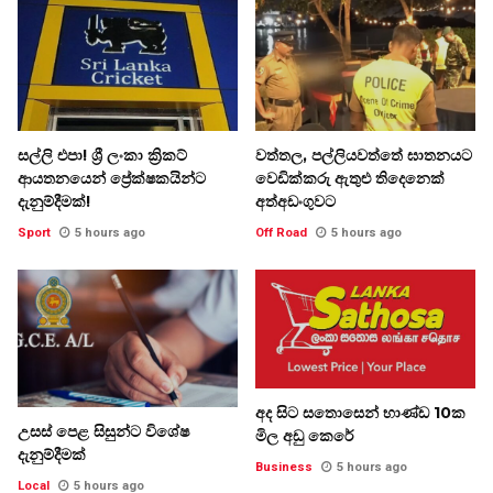
සල්ලි එපා! ශ්‍රී ලංකා ක්‍රිකට්
වත්තල, පල්ලියවත්තේ ඝාතනයට
ආයතනයෙන් ප්‍රේක්ෂකයින්ට
වෙඩික්කරු ඇතුළු තිදෙනෙක්
දැනුම්දීමක්!
අත්අඩංගුවට
Sport
5 hours ago
Off Road
5 hours ago
අද සිට සතොසෙන් භාණ්ඩ 10ක
උසස් පෙළ සිසුන්ට විශේෂ
මිල අඩු කෙරේ
දැනුම්දීමක්
Business
5 hours ago
Local
5 hours ago