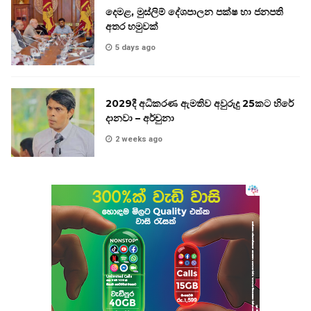
දෙමළ, මුස්ලිම් දේශපාලන පක්ෂ හා ජනපති
අතර හමුවක්
5 days ago
2029දී අධිකරණ ඇමතිව අවුරුදු 25කට හිරේ
දානවා – අර්චුනා
2 weeks ago