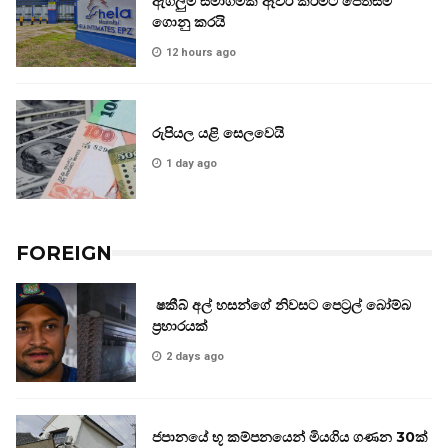
ඇගලුම් සමාගමක් ඈවර කිරීමට පෙත්සම්
ගොනු කරයි
12 hours ago
රුපියල යළි සෙලවෙයි
1 day ago
FOREIGN
ෂකීබ් අල් හසන්ගේ නිවසට පෙට්‍රල් බෝම්බ
ප්‍රහාරයක්
2 days ago
ජපානයේ භූ කම්පනයෙන් මියගිය ගණන 30ක්