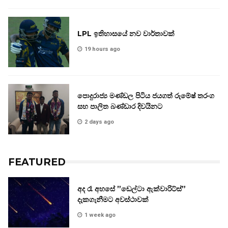
LPL ඉතිහාසයේ නව වාර්තාවක්
19 hours ago
පොදුරාජ්‍ය මණ්ඩල පිටිය ජයගත් රුමේෂ් තරංග
සහ පාලිත බණ්ඩාර දිවයිනට
2 days ago
FEATURED
අද රෑ අහසේ ”ඩෙල්ටා ඇක්වාරිට්ස්”
දැකගැනීමට අවස්ථාවක්
1 week ago