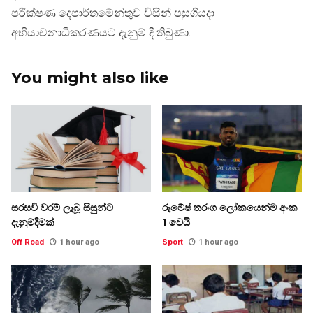
පරීක්ෂණ දෙපාර්තමේන්තුව විසින් පසුගියදා
අභියාචනාධිකරණයට දැනුම් දී තිබුණා.
You might also like
සරසවි වරම් ලැබූ සිසුන්ට
රුමේෂ් තරංග ලෝකයෙන්ම අංක
දැනුම්දීමක්
1 වෙයි
Off Road
1 hour ago
Sport
1 hour ago