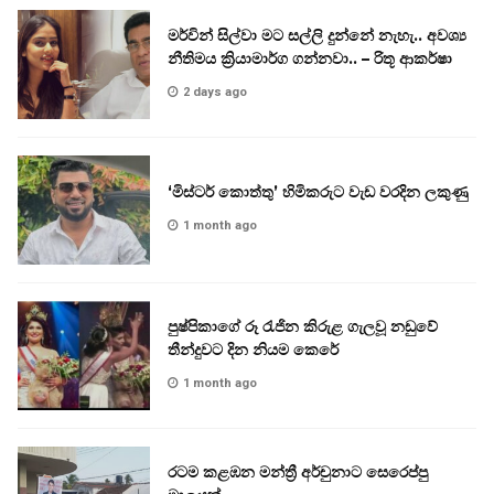
මර්වින් සිල්වා මට සල්ලි දුන්නේ නැහැ.. අවශ්‍ය
නීතිමය ක්‍රියාමාර්ග ගන්නවා.. – රිතූ ආකර්ෂා
2 days ago
‘මිස්ටර් කොත්තු’ හිමිකරුට වැඩ වරදින ලකුණු
1 month ago
පුෂ්පිකාගේ රූ රැජින කිරුළ ගැලවූ නඩුවේ
තීන්දුවට දින නියම කෙරේ
1 month ago
රටම කළඹන මන්ත්‍රී අර්චුනාට සෙරෙප්පු