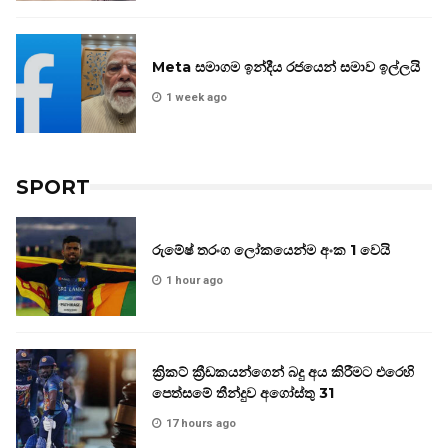
Meta සමාගම ඉන්දීය රජයෙන් සමාව ඉල්ලයි
1 week ago
SPORT
රුමේෂ් තරංග ලෝකයෙන්ම අංක 1 වෙයි
1 hour ago
ක්‍රිකට් ක්‍රීඩකයන්ගෙන් බදු අය කිරීමට එරෙහි
පෙත්සමේ තීන්දුව අගෝස්තු 31
17 hours ago