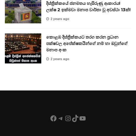
දිස්ත්‍රික්කයේ ජනමතය හැසිරුණු ආකාරය!
ලක්ෂ 2 ඉක්මවා මනාප වාර්තා වූ අවස්ථා 13ක්!
2 years ago
කොළඹ දිස්ත්‍රික්කයට තරග කරන ප්‍රධාන
පක්ෂවල අපේක්ෂකයින්ගේ නම් හා ඔවුන්ගේ
මනාප අංක
2 years ago
Facebook
Telegram
Instagram
TikTok
YouTube