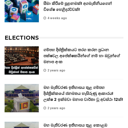
සීමා කිරීමේ සූදානමක්! අගමැතිනියගෙන්
විශේෂ හෙළිදරව්වක්!
4 weeks ago
ELECTIONS
ගම්පහ දිස්ත්‍රික්කයට තරග කරන ප්‍රධාන
පක්ෂවල අපේක්ෂකයින්ගේ නම් හා ඔවුන්ගේ
මනාප අංක
2 years ago
මහ මැතිවරණ ඉතිහාසය තුළ ගම්පහ
දිස්ත්‍රික්කයේ ජනමතය හැසිරුණු ආකාරය!
ලක්ෂ 2 ඉක්මවා මනාප වාර්තා වූ අවස්ථා 12ක්!
2 years ago
මහ මැතිවරණ ඉතිහාසය තුළ කොළඹ