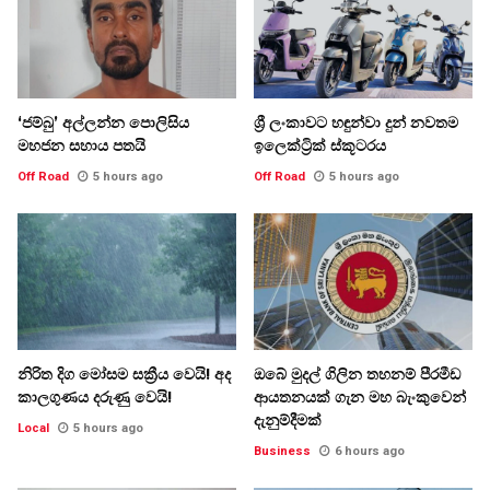
‘ජම්බු’ අල්ලන්න පොලිසිය
ශ්‍රී ලංකාවට හඳුන්වා දුන් නවතම
මහජන සහාය පතයි
ඉලෙක්ට්‍රික් ස්කූටරය
Off Road
5 hours ago
Off Road
5 hours ago
නිරිත දිග මෝසම සක්‍රීය වෙයි! අද
ඔබේ මුදල් ගිලින තහනම් පීරමීඩ
කාලගුණය දරුණු වෙයි!
ආයතනයක් ගැන මහ බැංකුවෙන්
දැනුම්දීමක්
Local
5 hours ago
Business
6 hours ago