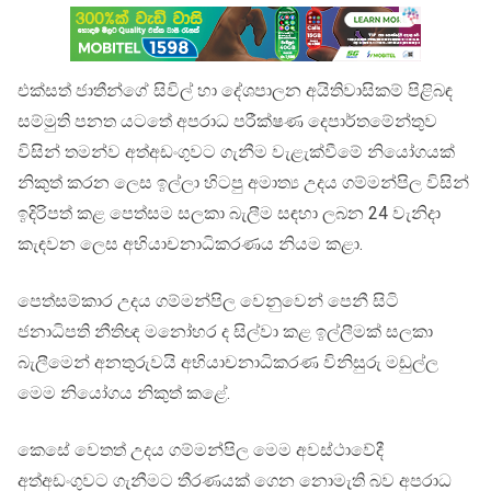
එක්සත් ජාතීන්ගේ සිවිල් හා දේශපාලන අයිතිවාසිකම් පිළිබඳ
සම්මුති පනත යටතේ අපරාධ පරීක්ෂණ දෙපාර්තමේන්තුව
විසින් තමන්ව අත්අඩංගුවට ගැනීම වැළැක්වීමේ නියෝගයක්
නිකුත් කරන ලෙස ඉල්ලා හිටපු අමාත්‍ය උදය ගම්මන්පිල විසින්
ඉදිරිපත් කළ පෙත්සම සලකා බැලීම සඳහා ලබන 24 වැනිදා
කැඳවන ලෙස අභියාචනාධිකරණය නියම කළා.
පෙත්සම්කාර උදය ගම්මන්පිල වෙනුවෙන් පෙනී සිටි
ජනාධිපති නීතිඥ මනෝහර ද සිල්වා කළ ඉල්ලීමක් සලකා
බැලීමෙන් අනතුරුවයි අභියාචනාධිකරණ විනිසුරු මඩුල්ල
මෙම නියෝගය නිකුත් කළේ.
කෙසේ වෙතත් උදය ගම්මන්පිල මෙම අවස්ථාවේදී
අත්අඩංගුවට ගැනීමට තීරණයක් ගෙන නොමැති බව අපරාධ