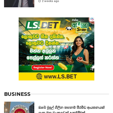
2 weeks ago
BUSINESS
ඔබේ මුදල් ගිලින තහනම් පීරමීඩ ආයතනයක්
ගැන මහ බැංකුවෙන් දැනුම්දීමක්