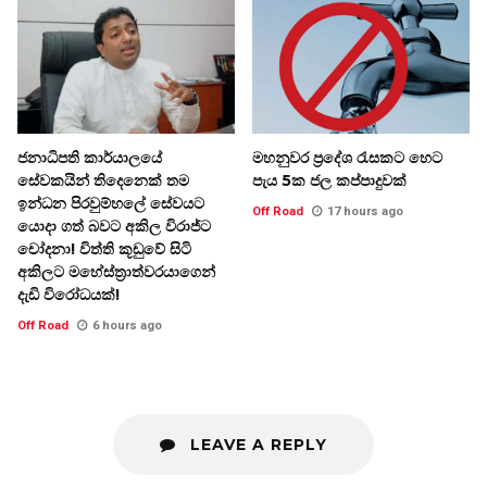
ජනාධිපති කාර්යාලයේ
මහනුවර ප්‍රදේශ රැසකට හෙට
සේවකයින් තිදෙනෙක් තම
පැය 5ක ජල කප්පාදුවක්
ඉන්ධන පිරවුම්හලේ සේවයට
Off Road
17 hours ago
යොදා ගත් බවට අකිල විරාජ්ට
චෝදනා! විත්ති කූඩුවේ සිටි
අකිලට මහේස්ත්‍රාත්වරයාගෙන්
දැඩි විරෝධයක්!
Off Road
6 hours ago
LEAVE A REPLY