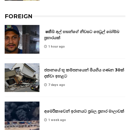
FOREIGN
ෂකීබ් අල් හසන්ගේ නිවසට පෙට්‍රල් බෝම්බ
ප්‍රහාරයක්
1 hour ago
ජපානයේ භූ කම්පනයෙන් මියගිය ගණන 30ක්
දක්වා ඉහළට
7 days ago
අමෙරිකාවෙන් ඉරානයට ප්‍රබල ප්‍රහාර මාලාවක්
1 week ago