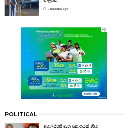
මාලයක්
2 months ago
POLITICAL
පොලිස්පති ගැන ප්‍රකාශයක් නිසා