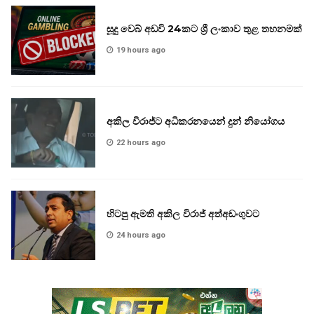
සූදු වෙබ් අඩවි 24කට ශ්‍රී ලංකාව තුළ තහනමක්
19 hours ago
අකිල විරාජ්ට අධිකරනයෙන් දුන් නියෝගය
22 hours ago
හිටපු ඇමති අකිල විරාජ් අත්අඩංගුවට
24 hours ago