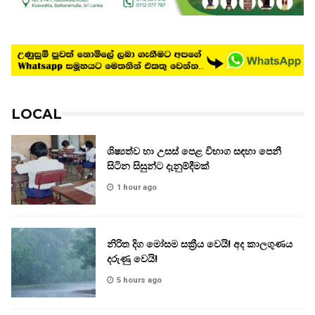
LOCAL
ශිෂ්‍යත්ව හා උසස් පෙළ විභාග සඳහා පෙනී
සිටින සිසුන්ට දැනුම්දීමක්
1 hour ago
නිරිත දිග මෝසම සක්‍රීය වෙයි! අද කාලගුණය
දරුණු වෙයි!
5 hours ago