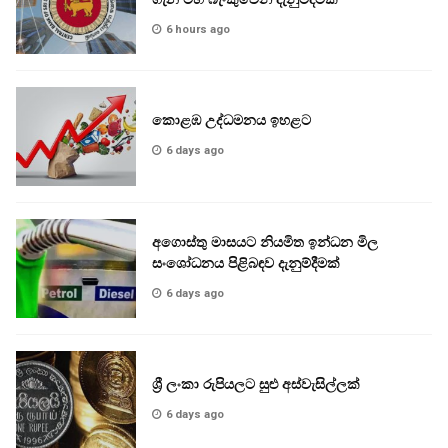
6 hours ago
කොළඹ උද්ධමනය ඉහළට
6 days ago
අගොස්තු මාසයට නියමිත ඉන්ධන මිල
සංශෝධනය පිළිබඳව දැනුම්දීමක්
6 days ago
ශ්‍රී ලංකා රුපියලට සුළු අස්වැසිල්ලක්
6 days ago