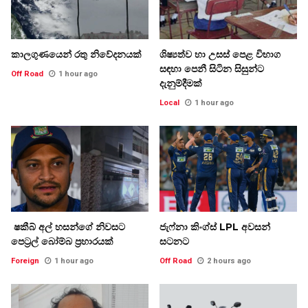
කාලගුණයෙන් රතු නිවේදනයක්
ශිෂ්‍යත්ව හා උසස් පෙළ විභාග
සඳහා පෙනී සිටින සිසුන්ට
Off Road
1 hour ago
දැනුම්දීමක්
Local
1 hour ago
ෂකීබ් අල් හසන්ගේ නිවසට
ජැෆ්නා කිංග්ස් LPL අවසන්
පෙට්‍රල් බෝම්බ ප්‍රහාරයක්
සටනට
Foreign
1 hour ago
Off Road
2 hours ago