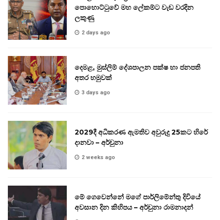
පොහොට්ටුවේ මහ ලේකම්ට වැඩ වරදින
ලකුණු
2 days ago
දෙමළ, මුස්ලිම් දේශපාලන පක්ෂ හා ජනපති
අතර හමුවක්
3 days ago
2029දී අධිකරණ ඇමතිව අවුරුදු 25කට හිරේ
දානවා – අර්චුනා
2 weeks ago
මේ ගෙවෙන්නේ මගේ පාර්ලිමේන්තු දිවියේ
අවසාන දින කිහිපය – අර්චුනා රාමනාදන්