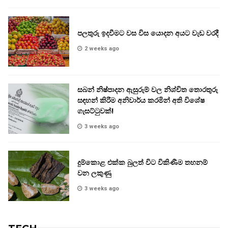
පලතුරු ඉදවීමට වස විස යොදන අයට වැඩ වරදී
2 weeks ago
සබන් නිෂ්පාදන ඇසුරුම් වල නිශ්චිත තොරතුරු
සඳහන් කිරීම අනිවාර්ය කරමින් අති විශේෂ
ගැසට්ටුවක්!
3 weeks ago
දුම්කොළ එක්ක බුලත් විට විකිණීම තහනම්
වන ලකුණු
3 weeks ago