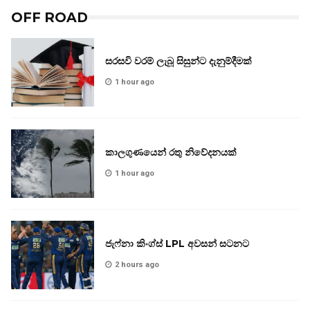
OFF ROAD
සරසවි වරම් ලැබූ සිසුන්ට දැනුම්දීමක්
1 hour ago
කාලගුණයෙන් රතු නිවේදනයක්
1 hour ago
ජැෆ්නා කිංග්ස් LPL අවසන් සටනට
2 hours ago