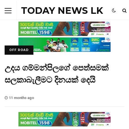
TODAY NEWS LK
OFF ROAD
උදය ගම්මන්පිලගේ පෙත්සමක්
සලකාබැලීමට දිනයක් දෙයි
11 months ago