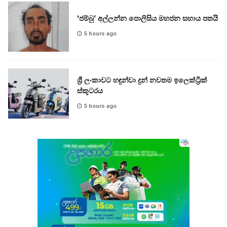
‘ජම්බු’ අල්ලන්න පොලිසිය මහජන සහාය පතයි
5 hours ago
ශ්‍රී ලංකාවට හඳුන්වා දුන් නවතම ඉලෙක්ට්‍රික්
ස්කූටරය
5 hours ago