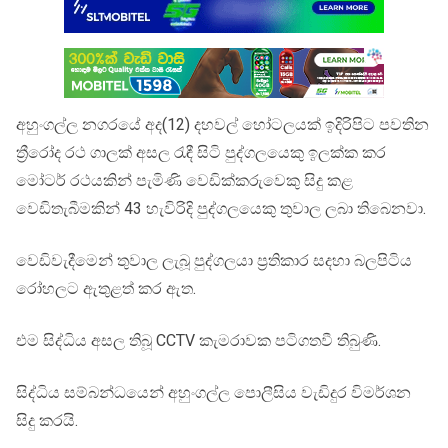
අහුංගල්ල නගරයේ අද(12) දහවල් හෝටලයක් ඉදිරිපිට පවතින
ත්‍රීරෝද රථ ගාලක් අසල රැඳී සිටි පුද්ගලයෙකු ඉලක්ක කර
මෝටර් රථයකින් පැමිණි වෙඩික්කරුවෙකු සිදු කළ
වෙඩිතැබීමකින් 43 හැවිරිදි පුද්ගලයෙකු තුවාල ලබා තිබෙනවා.
වෙඩිවැදීමෙන් තුවාල ලැබූ පුද්ගලයා ප්‍රතිකාර සදහා බලපිටිය
රෝහලට ඇතුළත් කර ඇත.
එම සිද්ධිය අසල තිබූ CCTV කැමරාවක පටිගතවී තිබුණි.
සිද්ධිය සම්බන්ධයෙන් අහුංගල්ල පොලීසිය වැඩිදුර විමර්ශන
සිදු කරයි.