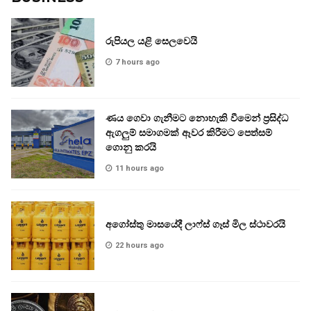
රුපියල යළි සෙලවෙයි
7 hours ago
ණය ගෙවා ගැනීමට නොහැකි වීමෙන් ප්‍රසිද්ධ
ඇගලුම් සමාගමක් ඈවර කිරීමට පෙත්සම්
ගොනු කරයි
11 hours ago
අගෝස්තු මාසයේදී ලාෆ්ස් ගෑස් මිල ස්ථාවරයි
22 hours ago