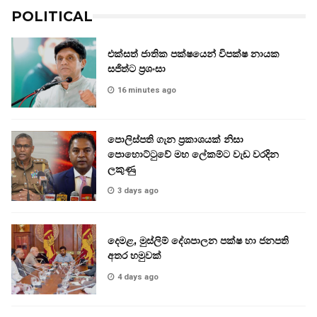
POLITICAL
එක්සත් ජාතික පක්ෂයෙන් විපක්ෂ නායක
සජිත්ට ප්‍රශංසා
16 minutes ago
පොලිස්පති ගැන ප්‍රකාශයක් නිසා
පොහොට්ටුවේ මහ ලේකම්ට වැඩ වරදින
ලකුණු
3 days ago
දෙමළ, මුස්ලිම් දේශපාලන පක්ෂ හා ජනපති
අතර හමුවක්
4 days ago