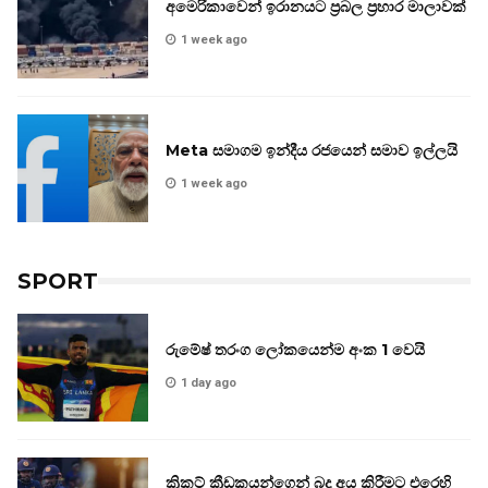
අමෙරිකාවෙන් ඉරානයට ප්‍රබල ප්‍රහාර මාලාවක්
1 week ago
Meta සමාගම ඉන්දීය රජයෙන් සමාව ඉල්ලයි
1 week ago
SPORT
රුමේෂ් තරංග ලෝකයෙන්ම අංක 1 වෙයි
1 day ago
ක්‍රිකට් ක්‍රීඩකයන්ගෙන් බදු අය කිරීමට එරෙහි