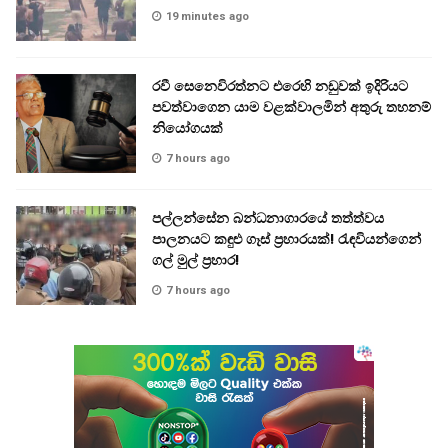
19 minutes ago
රවී සෙනෙවිරත්නට එරෙහි නඩුවක් ඉදිරියට
පවත්වාගෙන යාම වළක්වාලමින් අතුරු තහනම්
නියෝගයක්
7 hours ago
පල්ලන්සේන බන්ධනාගාරයේ තත්ත්වය
පාලනයට කඳුළු ගෑස් ප්‍රහාරයක්! රැඳවියන්ගෙන්
ගල් මුල් ප්‍රහාර!
7 hours ago