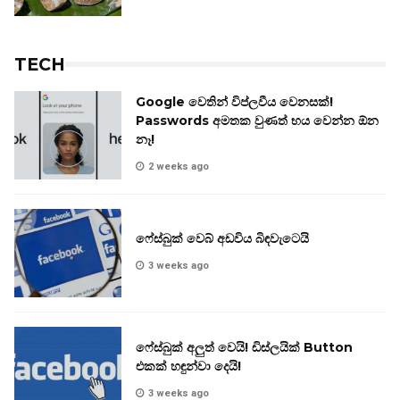
TECH
Google වෙතින් විප්ලවීය වෙනසක්!
Passwords අමතක වුණත් භය වෙන්න ඕන
නෑ!
2 weeks ago
ෆේස්බුක් වෙබ් අඩවිය බිඳවැටෙයි
3 weeks ago
ෆේස්බුක් අලුත් වෙයි! ඩිස්ලයික් Button
එකක් හඳුන්වා දෙයි!
3 weeks ago