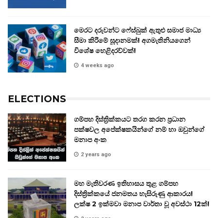
මෙරට දරුවන්ට ෆේස්බුක් ඇතුළු සමාජ මාධ්‍ය
සීමා කිරීමේ සූදානමක්! අගමැතිනියගෙන්
විශේෂ හෙළිදරව්වක්!
4 weeks ago
ELECTIONS
ගම්පහ දිස්ත්‍රික්කයට තරග කරන ප්‍රධාන
පක්ෂවල අපේක්ෂකයින්ගේ නම් හා ඔවුන්ගේ
මනාප අංක
2 years ago
මහ මැතිවරණ ඉතිහාසය තුළ ගම්පහ
දිස්ත්‍රික්කයේ ජනමතය හැසිරුණු ආකාරය!
ලක්ෂ 2 ඉක්මවා මනාප වාර්තා වූ අවස්ථා 12ක්!