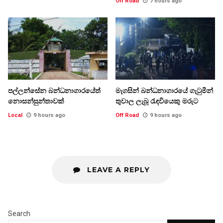
Off Road
7 hours ago
පල්ලන්සේන බන්ධනාගාරයේත්
මැගසින් බන්ධනාගාරයේ ගැටුමින්
නොසන්සුන්තාවක්
තුවාල ලැබූ රැඳවියෙකු මරුට
Local
9 hours ago
Off Road
9 hours ago
LEAVE A REPLY
Search