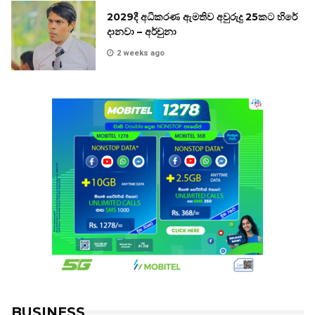
2029දී අධිකරණ ඇමතිව අවුරුදු 25කට හිරේ
දානවා – අර්චුනා
2 weeks ago
BUSINESS