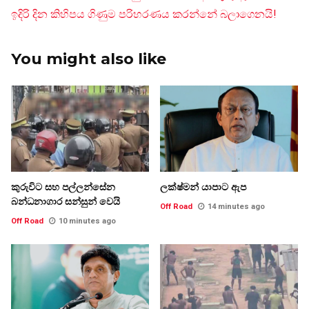
ඉදිරි දින කිහිපය ගිණුම පරිහරණය කරන්නේ බලාගෙනයි!
You might also like
කුරුවිට සහ පල්ලන්සේන
ලක්ෂ්මන් යාපාට ඇප
බන්ධනාගාර සන්සුන් වෙයි
Off Road
14 minutes ago
Off Road
10 minutes ago