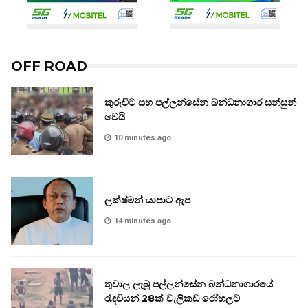
OFF ROAD
කුරුවිට සහ පල්ලන්සේන බන්ධනාගාර සන්සුන්
වෙයි
10 minutes ago
ලක්ෂ්මන් යාපාට ඇප
14 minutes ago
තුවාල ලැබූ පල්ලන්සේන බන්ධනාගාරයේ
රැඳවියන් 28ක් වැලිකඩ රෝහලට