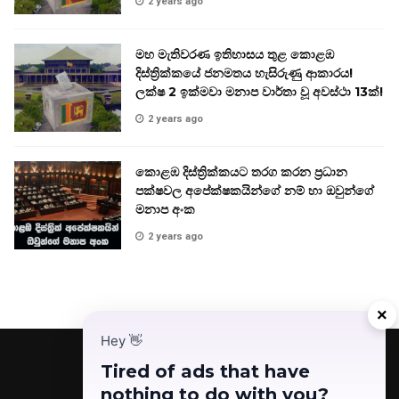
2 years ago
මහ මැතිවරණ ඉතිහාසය තුළ කොළඹ
දිස්ත්‍රික්කයේ ජනමතය හැසිරුණු ආකාරය!
ලක්ෂ 2 ඉක්මවා මනාප වාර්තා වූ අවස්ථා 13ක්!
2 years ago
කොළඹ දිස්ත්‍රික්කයට තරග කරන ප්‍රධාන
පක්ෂවල අපේක්ෂකයින්ගේ නම් හා ඔවුන්ගේ
මනාප අංක
2 years ago
×
Hey
👋
Tired of ads that have
nothing to do with you?