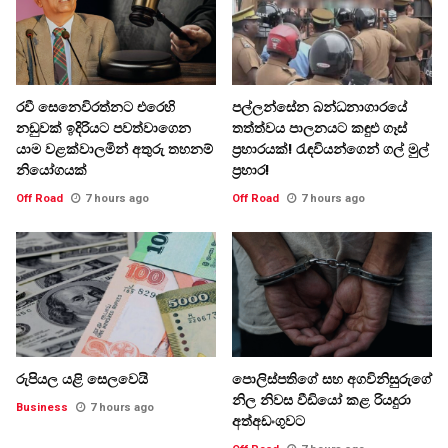
රවී සෙනෙවිරත්නට එරෙහි
පල්ලන්සේන බන්ධනාගාරයේ
නඩුවක් ඉදිරියට පවත්වාගෙන
තත්ත්වය පාලනයට කඳුළු ගෑස්
යාම වළක්වාලමින් අතුරු තහනම්
ප්‍රහාරයක්! රැඳවියන්ගෙන් ගල් මුල්
නියෝගයක්
ප්‍රහාර!
Off Road
7 hours ago
Off Road
7 hours ago
රුපියල යළි සෙලවෙයි
පොලිස්පතිගේ සහ අගවිනිසුරුගේ
නිල නිවස වීඩියෝ කළ රියදුරා
Business
7 hours ago
අත්අඩංගුවට