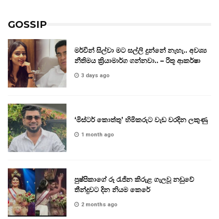
GOSSIP
මර්වින් සිල්වා මට සල්ලි දුන්නේ නැහැ.. අවශ්‍ය
නීතිමය ක්‍රියාමාර්ග ගන්නවා.. – රිතූ ආකර්ෂා
3 days ago
‘මිස්ටර් කොත්තු’ හිමිකරුට වැඩ වරදින ලකුණු
1 month ago
පුෂ්පිකාගේ රූ රැජින කිරුළ ගැලවූ නඩුවේ
තීන්දුවට දින නියම කෙරේ
2 months ago