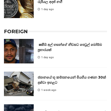
රුපියල අදත් නගී
1 day ago
FOREIGN
ෂකීබ් අල් හසන්ගේ නිවසට පෙට්‍රල් බෝම්බ
ප්‍රහාරයක්
1 day ago
ජපානයේ භූ කම්පනයෙන් මියගිය ගණන 30ක්
දක්වා ඉහළට
1 week ago