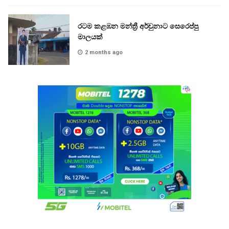
රටම කළඹන මන්ත්‍රී අර්චුනාට සෙරෙප්පු
මාලයක්
2 months ago