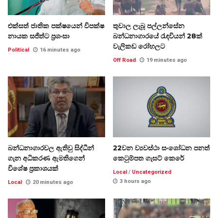
එක්සත් ජාතික පක්ෂයෙන් විපක්ෂ
තුවාල ලැබූ පල්ලන්සේන
නායක සජිත්ට ප්‍රශංසා
බන්ධනාගාරයේ රැඳවියන් 28ක්
වැලිකඩ රෝහලට
Political
16 minutes ago
Off Road
19 minutes ago
බන්ධනාගාරවල ඇතිවු සිද්ධීන්
22වන ව්‍යවස්ථා සංශෝධන පනත්
ගැන අධිකරණ ඇමතිගෙන්
කෙටුම්පත ගැසට් කෙරේ
විශේෂ ප්‍රකාශයක්
Local
/
Uncategorized
3 hours ago
Local
20 minutes ago