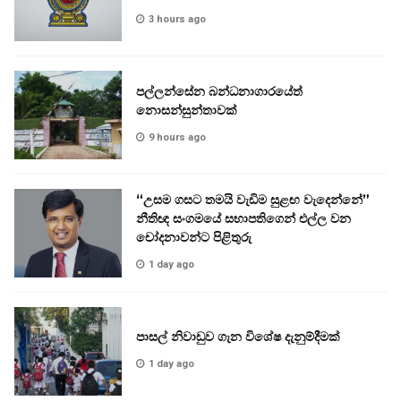
3 hours ago
පල්ලන්සේන බන්ධනාගාරයේත්
නොසන්සුන්තාවක්
9 hours ago
“උසම ගසට තමයි වැඩිම සුළඟ වැදෙන්නේ”
නීතිඥ සංගමයේ සභාපතිගෙන් එල්ල වන
චෝදනාවන්ට පිළිතුරු
1 day ago
පාසල් නිවාඩුව ගැන විශේෂ දැනුම්දීමක්
1 day ago