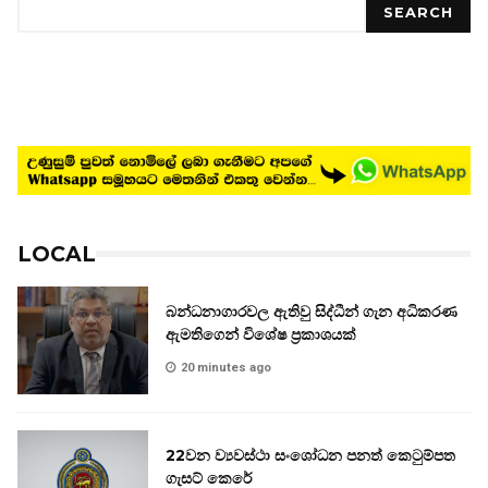
SEARCH
LOCAL
බන්ධනාගාරවල ඇතිවු සිද්ධීන් ගැන අධිකරණ
ඇමතිගෙන් විශේෂ ප්‍රකාශයක්
20 minutes ago
22වන ව්‍යවස්ථා සංශෝධන පනත් කෙටුම්පත
ගැසට් කෙරේ