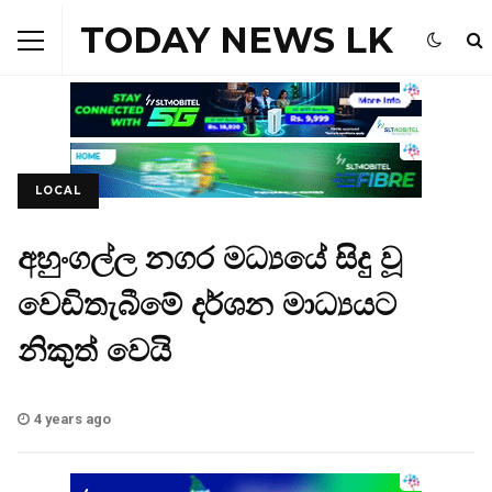
TODAY NEWS LK
LOCAL
අහුංගල්ල නගර මධ්‍යයේ සිදු වූ
වෙඩිතැබීමේ දර්ශන මාධ්‍යයට
නිකුත් වෙයි
4 years ago