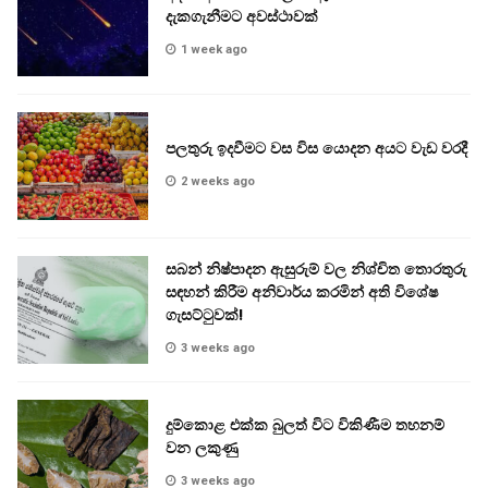
දැකගැනීමට අවස්ථාවක්
1 week ago
පලතුරු ඉදවීමට වස විස යොදන අයට වැඩ වරදී
2 weeks ago
සබන් නිෂ්පාදන ඇසුරුම් වල නිශ්චිත තොරතුරු
සඳහන් කිරීම අනිවාර්ය කරමින් අති විශේෂ
ගැසට්ටුවක්!
3 weeks ago
දුම්කොළ එක්ක බුලත් විට විකිණීම තහනම්
වන ලකුණු
3 weeks ago