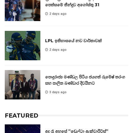
පෙත්සමේ තීන්දුව අගෝස්තු 31
2 days ago
LPL ඉතිහාසයේ නව වාර්තාවක්
2 days ago
පොදුරාජ්‍ය මණ්ඩල පිටිය ජයගත් රුමේෂ් තරංග
සහ පාලිත බණ්ඩාර දිවයිනට
3 days ago
FEATURED
අද රෑ අහසේ ”ඩෙල්ටා ඇක්වාරිට්ස්”