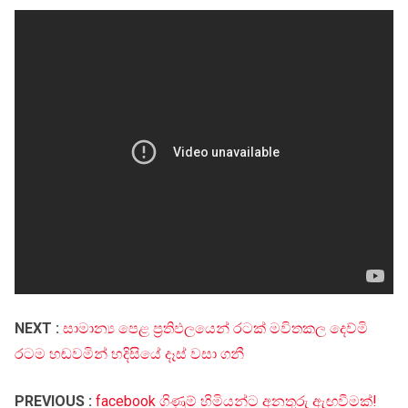
NEXT :
සාමාන්‍ය පෙළ ප්‍රතිඵලයෙන් රටක් මවිතකල දෙව්මි
රටම හඬවමින් හදිසියේ දෑස් වසා ගනී
PREVIOUS :
facebook ගිණුම් හිමියන්ට අනතුරු ඇඟවීමක්!