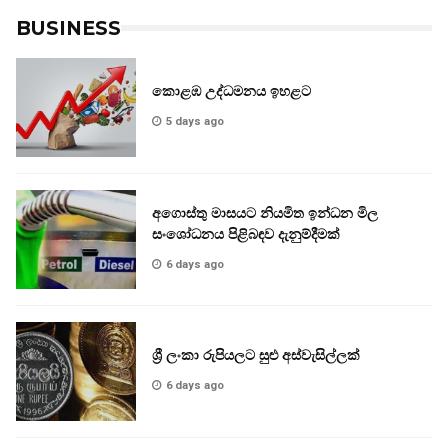
BUSINESS
කොළඹ උද්ධමනය ඉහළට
5 days ago
අගොස්තු මාසයට නියමිත ඉන්ධන මිල
සංශෝධනය පිළිබඳව දැනුම්දීමක්
6 days ago
ශ්‍රී ලංකා රුපියලට සුළු අස්වැසිල්ලක්
6 days ago