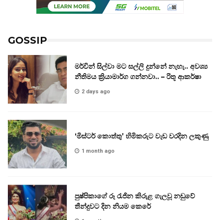
GOSSIP
මර්වින් සිල්වා මට සල්ලි දුන්නේ නැහැ.. අවශ්‍ය
නීතිමය ක්‍රියාමාර්ග ගන්නවා.. – රිතූ ආකර්ෂා
2 days ago
‘මිස්ටර් කොත්තු’ හිමිකරුට වැඩ වරදින ලකුණු
1 month ago
පුෂ්පිකාගේ රූ රැජින කිරුළ ගැලවූ නඩුවේ
තීන්දුවට දින නියම කෙරේ