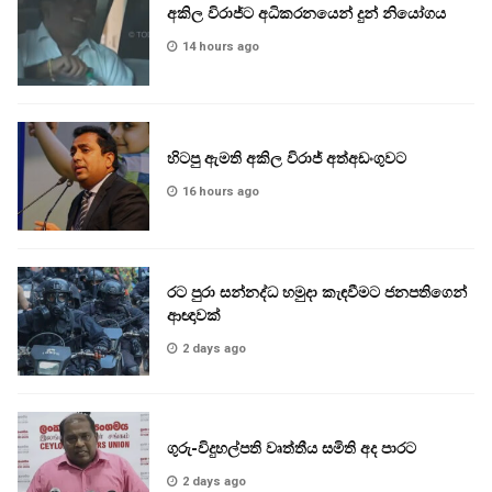
අකිල විරාජ්ට අධිකරනයෙන් දුන් නියෝගය
14 hours ago
හිටපු ඇමති අකිල විරාජ් අත්අඩංගුවට
16 hours ago
රට පුරා සන්නද්ධ හමුදා කැඳවීමට ජනපතිගෙන්
ආඥාවක්
2 days ago
ගුරු-විදුහල්පති වෘත්තීය සමිති අද පාරට
2 days ago