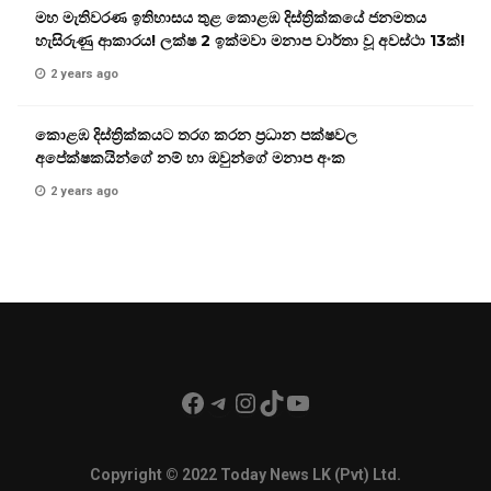
මහ මැතිවරණ ඉතිහාසය තුළ කොළඹ දිස්ත්‍රික්කයේ ජනමතය
හැසිරුණු ආකාරය! ලක්ෂ 2 ඉක්මවා මනාප වාර්තා වූ අවස්ථා 13ක්!
2 years ago
කොළඹ දිස්ත්‍රික්කයට තරග කරන ප්‍රධාන පක්ෂවල
අපේක්ෂකයින්ගේ නම් හා ඔවුන්ගේ මනාප අංක
2 years ago
Facebook
Telegram
Instagram
TikTok
YouTube
Copyright © 2022 Today News LK (Pvt) Ltd.