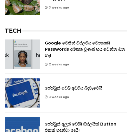
3 weeks ago
TECH
Google වෙතින් විප්ලවීය වෙනසක්!
Passwords අමතක වුණත් භය වෙන්න ඕන
නෑ!
2 weeks ago
ෆේස්බුක් වෙබ් අඩවිය බිඳවැටෙයි
3 weeks ago
ෆේස්බුක් අලුත් වෙයි! ඩිස්ලයික් Button
එකක් හඳුන්වා දෙයි!