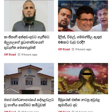
කංජිපානි අත්අඩංගුවට ගැනීමට
දිලිත්, විමල්, ගම්මන්පිල ඇතුළු
ඕලුගලගේ ප්‍රධානත්වයෙන්
06කට වැඩ වරදී?
දැවැන්ත මෙහෙයුමක්
Off Road
9 hours ago
Off Road
9 hours ago
මහර බන්ධනාගාරයේ දේපළවලට
පිඹුරෙක් එක්ක නටපු අවුරුදු
වූ හානිය සෙවීමට කමිටුවක්
කුමාරියට දඩ