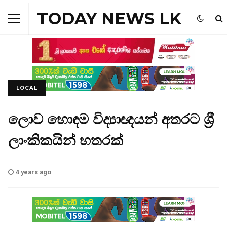
TODAY NEWS LK
LOCAL
ලොව හොඳම විද්‍යාඥයන් අතරට ශ්‍රී
ලාංකිකයින් හතරක්
4 years ago