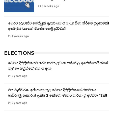
3 weeks ago
මෙරට දරුවන්ට ෆේස්බුක් ඇතුළු සමාජ මාධ්‍ය සීමා කිරීමේ සූදානමක්!
අගමැතිනියගෙන් විශේෂ හෙළිදරව්වක්!
4 weeks ago
ELECTIONS
ගම්පහ දිස්ත්‍රික්කයට තරග කරන ප්‍රධාන පක්ෂවල අපේක්ෂකයින්ගේ
නම් හා ඔවුන්ගේ මනාප අංක
2 years ago
මහ මැතිවරණ ඉතිහාසය තුළ ගම්පහ දිස්ත්‍රික්කයේ ජනමතය
හැසිරුණු ආකාරය! ලක්ෂ 2 ඉක්මවා මනාප වාර්තා වූ අවස්ථා 12ක්!
2 years ago