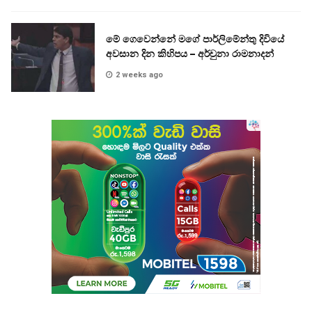
මේ ගෙවෙන්නේ මගේ පාර්ලිමේන්තු දිවියේ
අවසාන දින කිහිපය – අර්චුනා රාමනාදන්
2 weeks ago