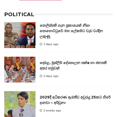
POLITICAL
පොලිස්පති ගැන ප්‍රකාශයක් නිසා
පොහොට්ටුවේ මහ ලේකම්ට වැඩ වරදින
ලකුණු
2 days ago
දෙමළ, මුස්ලිම් දේශපාලන පක්ෂ හා ජනපති
අතර හමුවක්
3 days ago
2029දී අධිකරණ ඇමතිව අවුරුදු 25කට හිරේ
දානවා – අර්චුනා
2 weeks ago