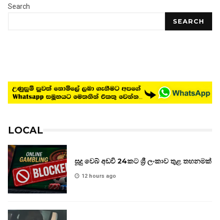
Search
SEARCH
LOCAL
සූදු වෙබ් අඩවි 24කට ශ්‍රී ලංකාව තුළ තහනමක්
12 hours ago