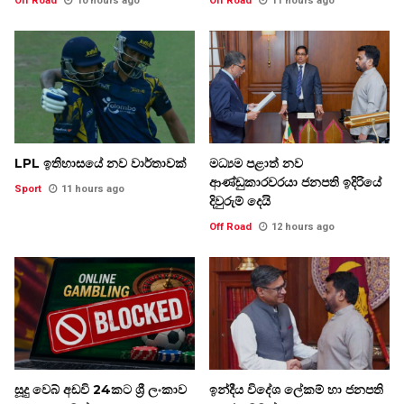
Off Road
10 hours ago
Off Road
11 hours ago
LPL ඉතිහාසයේ නව වාර්තාවක්
මධ්‍යම පළාත් නව
ආණ්ඩුකාරවරයා ජනපති ඉදිරියේ
Sport
11 hours ago
දිවුරුම් දෙයි
Off Road
12 hours ago
සූදු වෙබ් අඩවි 24කට ශ්‍රී ලංකාව
ඉන්දීය විදේශ ලේකම් හා ජනපති