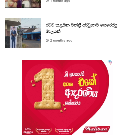
1 month ago
රටම කළඹන මන්ත්‍රී අර්චුනාට සෙරෙප්පු
මාලයක්
2 months ago