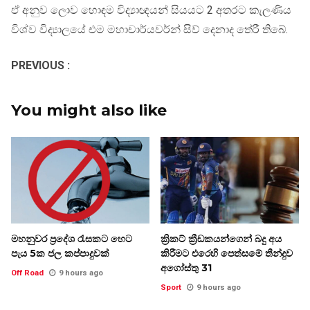
ඒ අනුව ලොව හොඳම විද්‍යාඥයන් සියයට 2 අතරට කැලණිය
විශ්ව විද්‍යාලයේ එම මහාචාර්යවර්න් සිව් දෙනාද තේරී තිබේ.
PREVIOUS :
You might also like
මහනුවර ප්‍රදේශ රැසකට හෙට
ක්‍රිකට් ක්‍රීඩකයන්ගෙන් බදු අය
පැය 5ක ජල කප්පාදුවක්
කිරීමට එරෙහි පෙත්සමේ තීන්දුව
අගෝස්තු 31
Off Road
9 hours ago
Sport
9 hours ago