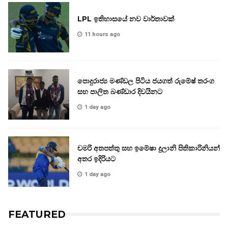
LPL ඉතිහාසයේ නව වාර්තාවක්
11 hours ago
පොදුරාජ්‍ය මණ්ඩල පිටිය ජයගත් රුමේෂ් තරංග
සහ පාලිත බණ්ඩාර දිවයිනට
1 day ago
චමරි අතපත්තු සහ ඉමේෂා දුලානි පිතිකාරිනියන්
අතර ඉදිරියට
1 day ago
FEATURED