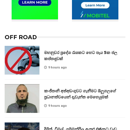
OFF ROAD
මහනුවර ප්‍රදේශ රැසකට හෙට පැය 5ක ජල
කප්පාදුවක්
9 hours ago
කංජිපානි අත්අඩංගුවට ගැනීමට ඕලුගලගේ
ප්‍රධානත්වයෙන් දැවැන්ත මෙහෙයුමක්
9 hours ago
දිලිත්, විමල්, ගම්මන්පිල ඇතුළු 06කට වැඩ