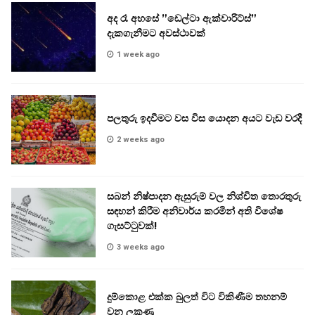
අද රෑ අහසේ ”ඩෙල්ටා ඇක්වාරිට්ස්”
දැකගැනීමට අවස්ථාවක්
1 week ago
පලතුරු ඉදවීමට වස විස යොදන අයට වැඩ වරදී
2 weeks ago
සබන් නිෂ්පාදන ඇසුරුම් වල නිශ්චිත තොරතුරු
සඳහන් කිරීම අනිවාර්ය කරමින් අති විශේෂ
ගැසට්ටුවක්!
3 weeks ago
දුම්කොළ එක්ක බුලත් විට විකිණීම තහනම්
වන ලකුණු