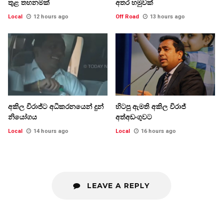
තුළ තහනමක්
අතර හමුවක්
Local
12 hours ago
Off Road
13 hours ago
අකිල විරාජ්ට අධිකරනයෙන් දුන්
හිටපු ඇමති අකිල විරාජ්
නියෝගය
අත්අඩංගුවට
Local
14 hours ago
Local
16 hours ago
LEAVE A REPLY