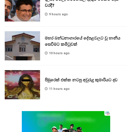
වරදී?
9 hours ago
මහර බන්ධනාගාරයේ දේපළවලට වූ හානිය
සෙවීමට කමිටුවක්
10 hours ago
පිඹුරෙක් එක්ක නටපු අවුරුදු කුමාරියට දඩ
11 hours ago