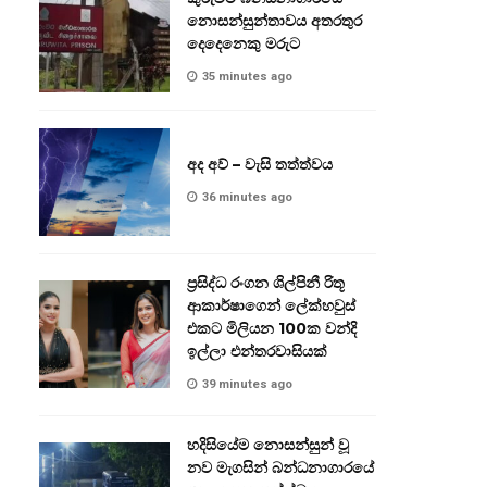
නොසන්සුන්තාවය අතරතුර
දෙදෙනෙකු මරුට
35 minutes ago
අද අව් – වැසි තත්ත්වය
36 minutes ago
ප්‍රසිද්ධ රංගන ශිල්පිනී රිතූ
ආකාර්ෂාගෙන් ලේක්හවුස්
එකට මිලියන 100ක වන්දි
ඉල්ලා එන්තරවාසියක්
39 minutes ago
හදිසියේම නොසන්සුන් වූ
නව මැගසින් බන්ධනාගාරයේ