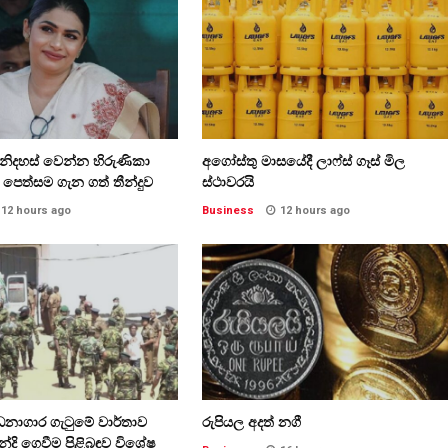
් නිදහස් වෙන්න හිරුණිකා
අගෝස්තු මාසයේදී ලාෆ්ස් ගෑස් මිල
ළ පෙත්සම ගැන ගත් තීන්දුව
ස්ථාවරයි
12 hours ago
Business
12 hours ago
ධනාගාර ගැටුමේ වාර්තාව
රුපියල අදත් නගී
්දි ගෙවීම පිළිබඳව විශේෂ