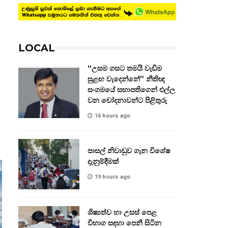
LOCAL
“උසම ගසට තමයි වැඩිම
සුළඟ වැදෙන්නේ” නීතිඥ
සංගමයේ සභාපතිගෙන් එල්ල
වන චෝදනාවන්ට පිළිතුරු
16 hours ago
පාසල් නිවාඩුව ගැන විශේෂ
දැනුම්දීමක්
19 hours ago
ශිෂ්‍යත්ව හා උසස් පෙළ
විභාග සඳහා පෙනී සිටින