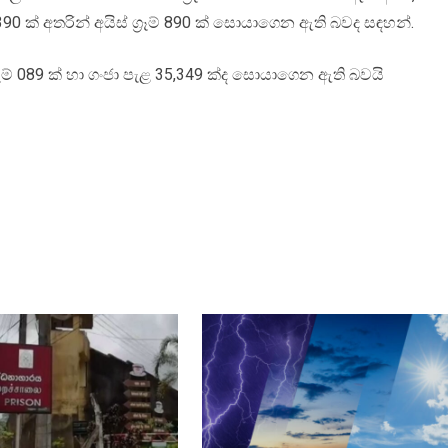
් 390 ක් අතරින් අයිස් ග්‍රෑම් 890 ක් සොයාගෙන ඇති බවද සඳහන්.
‍රෑම් 089 ක් හා ගංජා පැළ 35,349 ක්ද සොයාගෙන ඇති බවයි