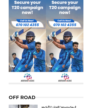
OFF ROAD
කුරුවිට බන්ධනාගාරයේ