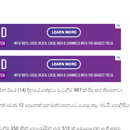
යේ (14) දිනයේ මත්ද්‍රව්‍ය වැටලීම් 987 ක් සිදු කර තිබෙනවා.
 ගත් බවත්, 12 දෙනෙක් පුනරුත්ථාපනයට යොමු කළ බවයි පොලීසිය
ැටලීම් 350 කින් හෙරොයින් ග්‍රෑම් 513 ක් සොයාගෙන ඇති අතර,