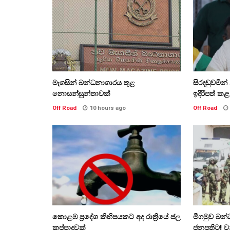
මැගසින් බන්ධනාගාරය තුළ
සිරදඬුවමින
නොසන්සුන්තාවක්
ඉදිරිපත් ක
Off Road
10 hours ago
Off Road
කොළඹ ප්‍රදේශ කිහිපයකට අද රාත්‍රියේ ජල
මීගමුව බන්
කප්පාදුවක්
ජනපතිට! වන