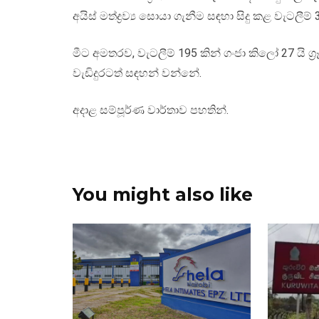
අයිස් මත්ද්‍රව්‍ය සොයා ගැනීම සඳහා සිදු කළ වැටලීම
මීට අමතරව, වැටලීම් 195 කින් ගංජා කිලෝ 27 යි ග්
වැඩිදුරටත් සඳහන් වන්නේ.
අදාළ සම්පූර්ණ වාර්තාව පහතින්.
You might also like