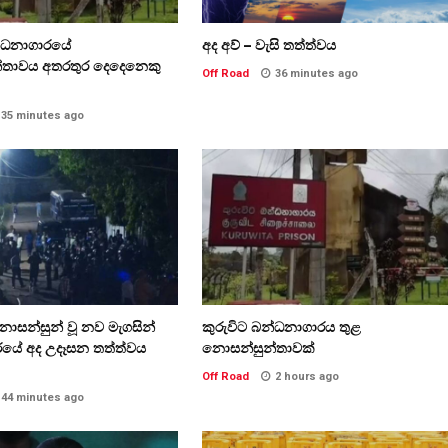
න්ධනාගාරයේ
අද අව් – වැසි තත්ත්වය
්තාවය අතරතුර දෙදෙනෙකු
Off Road
36 minutes ago
35 minutes ago
ොසන්සුන් වූ නව මැගසින්
කුරුවිට බන්ධනාගාරය තුළ
යේ අද උදෑසන තත්ත්වය
නොසන්සුන්තාවක්
Off Road
2 hours ago
44 minutes ago