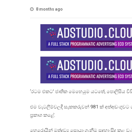
8 months ago
‘රටම එකට’ ජාතික මෙහෙයුම යටතේ, පොලිසිය විසින් ඊ
එම වැටලීම්වලදී සැකකරුවන් 981 ක් අත්අඩංගුවට
ප්‍රකාශ කළේ.
හෙරොයින් මත්ද්‍රව්‍ය සොයා ගැනීම සඳහා සිදු කළ ව