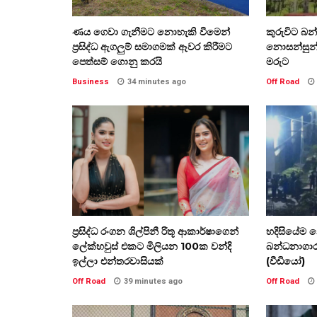
ණය ගෙවා ගැනීමට නොහැකි වීමෙන්
කුරුවිට බ
ප්‍රසිද්ධ ඇගලුම් සමාගමක් ඈවර කිරීමට
නොසන්සුන
පෙත්සම් ගොනු කරයි
මරුට
Business
34 minutes ago
Off Road
ප්‍රසිද්ධ රංගන ශිල්පිනී රිතූ ආකාර්ෂාගෙන්
හදිසියේම න
ලේක්හවුස් එකට මිලියන 100ක වන්දි
බන්ධනාගාර
ඉල්ලා එන්තරවාසියක්
(වීඩියෝ)
Off Road
39 minutes ago
Off Road