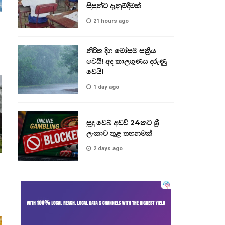
සිසුන්ට දැනුම්දීමක්
21 hours ago
නිරිත දිග මෝසම සක්‍රීය
වෙයි! අද කාලගුණය දරුණු
වෙයි!
1 day ago
සූදු වෙබ් අඩවි 24කට ශ්‍රී
ලංකාව තුළ තහනමක්
2 days ago