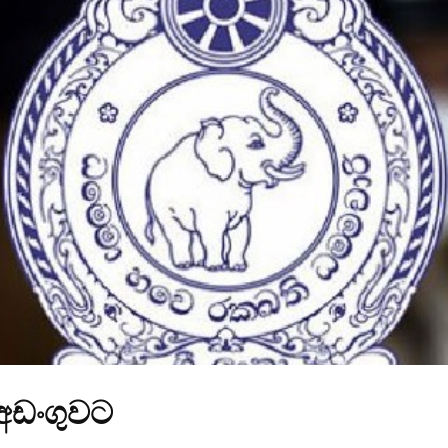
්අඩංගුවට