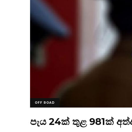
OFF ROAD
පැය 24ක් තුළ 981ක් අත