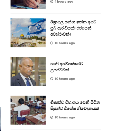
4 hours ago
ඊශ්‍රායල යන්න ඉන්න අයට
සුබ ආරංචියක්! ‍රජයෙන්
අවස්ථාවක්!
10 hours ago
ශානි අබේසේකරට
උසස්වීමක්
10 hours ago
ශිෂ්‍යත්ව විභාගය පෙනී සිටින
සිසුන්ට විශේෂ නිවේදනයක්
10 hours ago