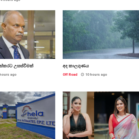
ේකරට උසස්වීමක්
අද කාලගුණය
 hours ago
Off Road
10 hours ago