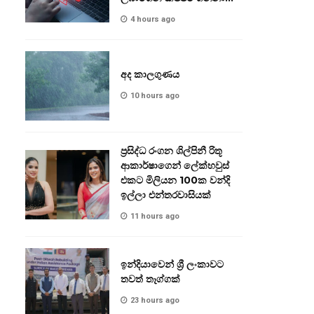
අලුත්ම ජාවාරමක්!
4 hours ago
අද කාලගුණය
10 hours ago
ප්‍රසිද්ධ රංගන ශිල්පිනී රිතූ
ආකාර්ෂාගෙන් ලේක්හවුස්
එකට මිලියන 100ක වන්දි
ඉල්ලා එන්තරවාසියක්
11 hours ago
ඉන්දියාවෙන් ශ්‍රී ලංකාවට
තවත් තෑග්ගක්
23 hours ago