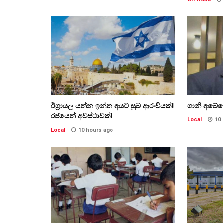
ඊශ්‍රායල යන්න ඉන්න අයට සුබ ආරංචියක්!
ශානි අබේස
‍රජයෙන් අවස්ථාවක්!
Local
10
Local
10 hours ago