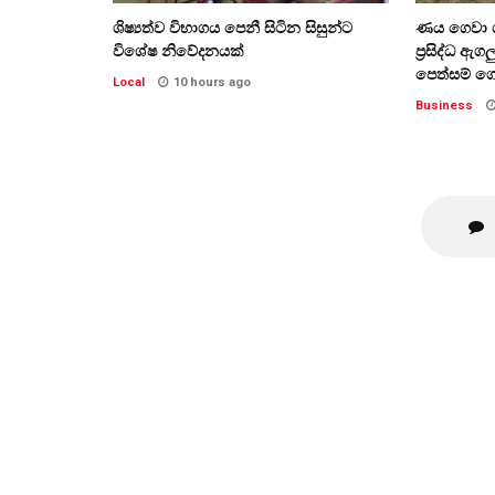
ශිෂ්‍යත්ව විභාගය පෙනී සිටින සිසුන්ට
ණය ගෙවා ග
විශේෂ නිවේදනයක්
ප්‍රසිද්ධ ඇ
පෙත්සම් ග
Local
10 hours ago
Business