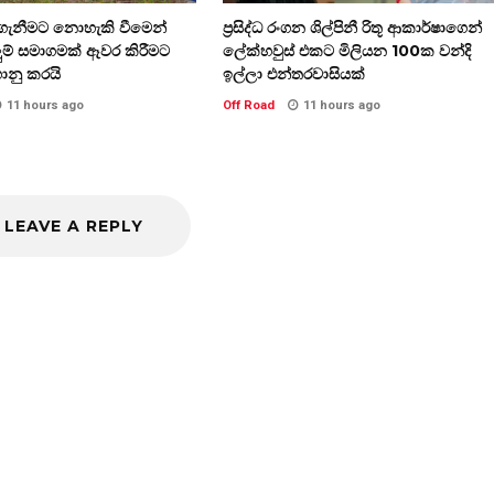
ැනීමට නොහැකි වීමෙන්
ප්‍රසිද්ධ රංගන ශිල්පිනී රිතූ ආකාර්ෂාගෙන්
ගලුම් සමාගමක් ඈවර කිරීමට
ලේක්හවුස් එකට මිලියන 100ක වන්දි
ොනු කරයි
ඉල්ලා එන්තරවාසියක්
11 hours ago
Off Road
11 hours ago
LEAVE A REPLY