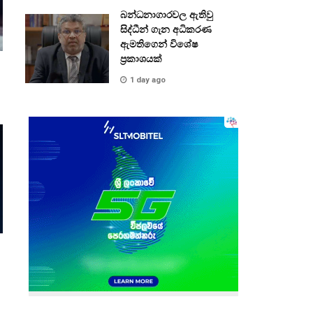
බන්ධනාගාරවල ඇතිවු
සිද්ධීන් ගැන අධිකරණ
ඇමතිගෙන් විශේෂ
ප්‍රකාශයක්
1 day ago