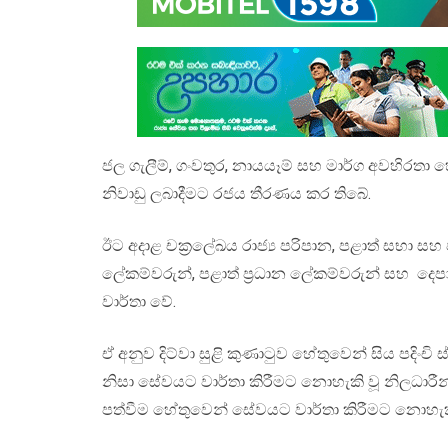
ජල ගැලීම්, ගංවතුර, නායයෑම් සහ මාර්ග අවහිරත
නිවාඩු ලබාදීමට රජය තීරණය කර තිබේ.
ඊට අදාළ චක්‍රලේඛය රාජ්‍ය පරිපාන, පළාත් සභා සහ 
ලේකම්වරුන්, පළාත් ප්‍රධාන ලේකම්වරුන් සහ දෙපා
වාර්තා වේ.
ඒ අනුව දිට්වා සුළි කුණාටුව හේතුවෙන් සිය පදිං
නිසා සේවයට වාර්තා කිරීමට නොහැකි වූ නිලධාරී
පත්වීම හේතුවෙන් සේවයට වාර්තා කිරීමට නොහැකි 