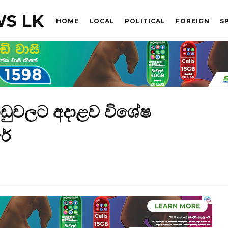
S LK
HOME
LOCAL
POLITICAL
FOREIGN
S
වාඩුවලට අදාළව විශේෂ
රේ