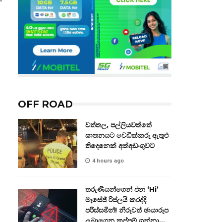
OFF ROAD
වත්තල, පල්ලියවත්තේ
ඝාතනයට වෙඩික්කරු ඇතුළු
තිදෙනෙක් අත්අඩංගුවට
4 hours ago
තරුණියන්ගෙන් එන ‘Hi’
මැසේජ් රිප්ලයි කරද්දි
පරිස්සමින්! නිරුවත් ඡායාරූප
ලබාගෙන කප්පම් ගන්නා