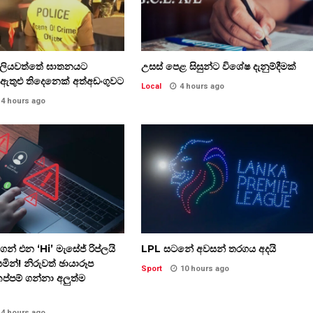
්ලියවත්තේ ඝාතනයට
උසස් පෙළ සිසුන්ට විශේෂ දැනුම්දීමක්
ඇතුළු තිදෙනෙක් අත්අඩංගුවට
Local
4 hours ago
4 hours ago
න් එන ‘Hi’ මැසේජ් රිප්ලයි
LPL සටනේ අවසන් තරගය අදයි
්සමින්! නිරුවත් ඡායාරූප
Sport
10 hours ago
්පම් ගන්නා අලුත්ම
4 hours ago