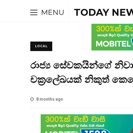
TODAY NEW
MENU
LOCAL
රාජ්‍ය සේවකයින්ගේ නි
චක්‍රලේඛයක් නිකුත් කෙ
8 months ago