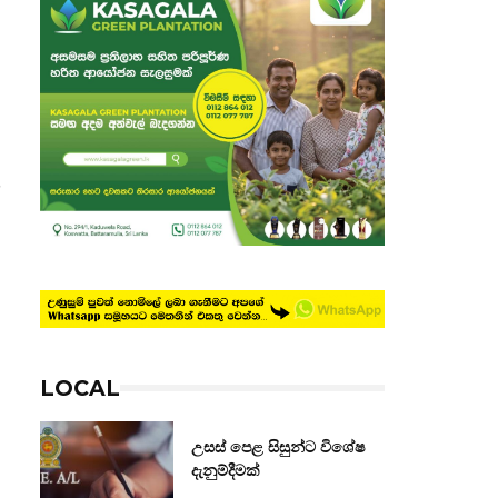
ෂ
LOCAL
උසස් පෙළ සිසුන්ට විශේෂ
දැනුම්දීමක්