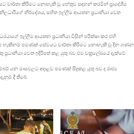
 වාර්තා කිරීමට නොහැකි වූ හේතුව සඳහන් කරමින් ප්‍රාදේශීය
ම නිලධාරීගේ නිර්දේශය, සහිත ඉල්ලීම ආයතන ප්‍රධානියා වෙත
ධරයාගේ ඉල්ලීම ආයතන ප්‍රධානියා විසින් පරීක්ෂා කර එහි
විය හැකිනම් පමණක් සේවයට වාර්තා කිරීමට නොහැකි වූ දින ගණන
 ප්‍රධානියා වෙත ඉදිරිපත් කළ යුතු බව එම චක්‍රලේඛයේ දැක්වේ.
බර් යන මාසවලට අදාළව පමණක් සිදුකළ යුතු බව ද රාජ්‍ය
නුම් දී තිබේ.