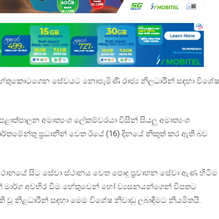
ා හේතුකොටගෙන සේවයට නොපැමිණි රාජ්‍ය නිලධාරීන් සඳහා විශේ
පළාත්පාලන අමාත්‍යංශ ලේකම්වරයා විසින් සියලු අමාත්‍යංශ
ර්තමේන්තු ප්‍රධානීන් වෙත ඊයේ (16) දිනයේ නිකුත් කර ඇති බව
චි ස්ථානයේ සිට සේවා ස්ථානය වෙත පොදු ප්‍රවාහන සේවා ඇණ හිටීම
න් මාර්ග අවහිර වීම හේතුවෙන් හෝ ව්‍යසනයන්ගෙන් විපතට
වූ නිළධාරීන් සඳහා මෙම විශේෂ නිවාඩු ලබාදීමට නියමිතයි.