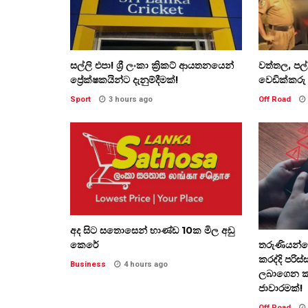
සල්ලි එපා! ශ්‍රී ලංකා ක්‍රිකට් ආයතනයෙන්
වත්තල, පල
ප්‍රේක්ෂකයින්ට දැනුම්දීමක්!
වෙඩික්කරු 
Sport
3 hours ago
Off Road
අද සිට සතොසෙන් භාණ්ඩ 10ක මිල අඩු
කෙරේ
තරුණියන්ගෙ
කරද්දි පරිස
Business
4 hours ago
ලබාගෙන කප
ජාවාරමක්!
Off Road