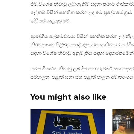
එම විශේෂ නිවාඩු ලබාගැනීම සඳහා තමාට රාජකාරියට
ලේකම් විසින් සහතික කරන ලද තම ප්‍රදේශයේ ග්‍රා
ඉදිරිපත් කළයුතු වේ.
ප්‍රාදේශීය ලේකම්වරයා විසින් සහතික කරන ලද නිල
නිරවද්‍යතාව පිළිබඳ පෞද්ගලිකවම සෑහිමකට පත්
සඳහා විශේෂ නිවාඩු අනුමැතිය සඳහා දෙපාර්තමේන්තු
මෙම විශේෂ නිවාඩු ලබාදීම නොවැම්බර් සහ දෙසැම්
පරිපාලන, පළාත් සභා සහ පළාත් පාලන අමාත්‍යංශය දැ
You might also like