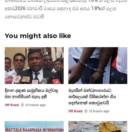
කාණ්ඩයේ වාර්ෂික උද්ධමනය(ලක්‍ෂ්‍යමය) 1.8% ක් ලෙස පැවති
අතර,2026 ජනවාරි මාසය සඳහා ද එම අගය 1.8%ක් ලෙස
නොවෙනස්ව පවතී.
You might also like
දිනන දකුණ සාමූහිකය මල්වතු
මැගසින් බන්ධනාගාරයට
මහ නාහිමියන් බැහැ දකී
පාර්සලයක් විසිකරන්න ගිය
දෙන්නෙක් කොටුවෙයි
Off Road
12 hours ago
Off Road
12 hours ago