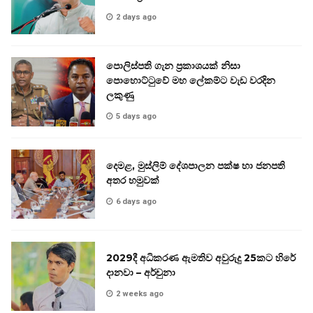
2 days ago
පොලිස්පති ගැන ප්‍රකාශයක් නිසා
පොහොට්ටුවේ මහ ලේකම්ට වැඩ වරදින
ලකුණු
5 days ago
දෙමළ, මුස්ලිම් දේශපාලන පක්ෂ හා ජනපති
අතර හමුවක්
6 days ago
2029දී අධිකරණ ඇමතිව අවුරුදු 25කට හිරේ
දානවා – අර්චුනා
2 weeks ago