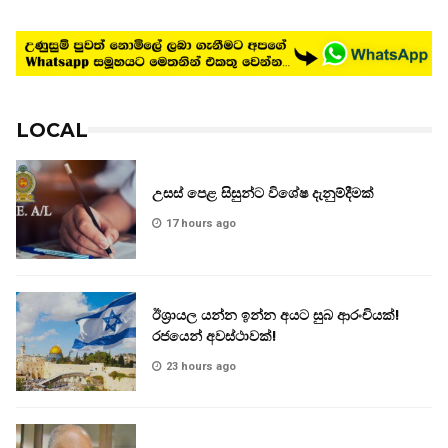
LOCAL
උසස් පෙළ සිසුන්ට විශේෂ දැනුම්දීමක්
17 hours ago
ඊශ්‍රායල යන්න ඉන්න අයට සුබ ආරංචියක්!
‍රජයෙන් අවස්ථාවක්!
23 hours ago