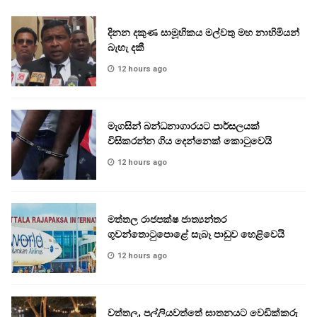
දිනන දකුණ සාමූහිකය මල්වතු මහ නාහිමියන්
බැහැ දකී
12 hours ago
මැගසින් බන්ධනාගාරයට පාර්සලයක්
විසිකරන්න ගිය දෙන්නෙක් කොටුවෙයි
12 hours ago
මත්තල රාජපක්ෂ ජාත්‍යන්තර
ගුවන්තොටුපොළේ සැබෑ පාඩුව හෙළිවෙයි
12 hours ago
වත්තල, පල්ලියවත්තේ ඝාතනයට වෙඩික්කරු