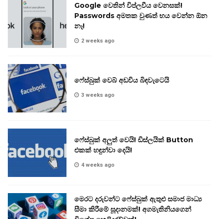
Google වෙතින් විප්ලවීය වෙනසක්!
Passwords අමතක වුණත් භය වෙන්න ඕන
නෑ!
2 weeks ago
ෆේස්බුක් වෙබ් අඩවිය බිඳවැටෙයි
3 weeks ago
ෆේස්බුක් අලුත් වෙයි! ඩිස්ලයික් Button
එකක් හඳුන්වා දෙයි!
4 weeks ago
මෙරට දරුවන්ට ෆේස්බුක් ඇතුළු සමාජ මාධ්‍ය
සීමා කිරීමේ සූදානමක්! අගමැතිනියගෙන්