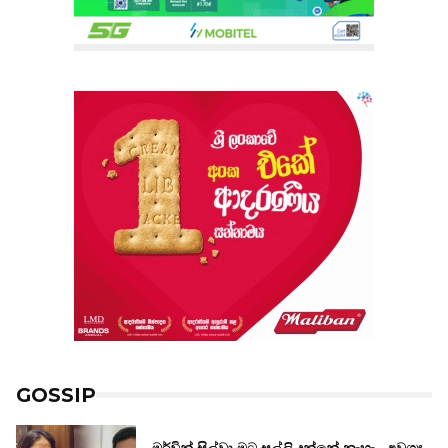
GOSSIP
මර්වින් සිල්වා මට සල්ලි දුන්නේ නැහැ.. අවශ්‍ය