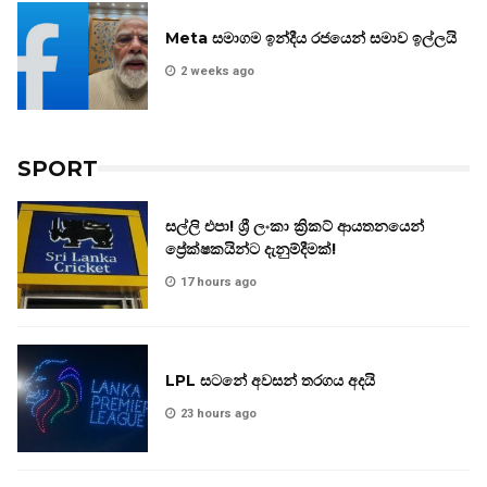
Meta සමාගම ඉන්දීය රජයෙන් සමාව ඉල්ලයි
2 weeks ago
SPORT
සල්ලි එපා! ශ්‍රී ලංකා ක්‍රිකට් ආයතනයෙන්
ප්‍රේක්ෂකයින්ට දැනුම්දීමක්!
17 hours ago
LPL සටනේ අවසන් තරගය අදයි
23 hours ago