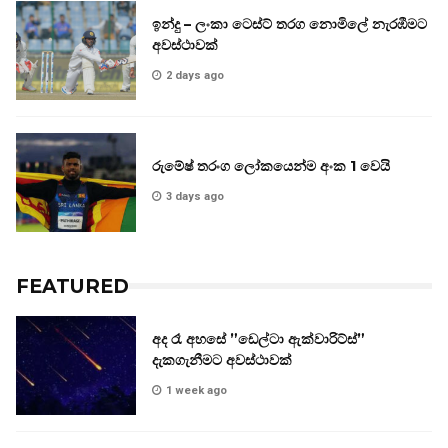
ඉන්දු – ලංකා ටෙස්ට් තරග නොමිලේ නැරඹීමට
අවස්ථාවක්
2 days ago
රුමේෂ් තරංග ලෝකයෙන්ම අංක 1 වෙයි
3 days ago
FEATURED
අද රෑ අහසේ ”ඩෙල්ටා ඇක්වාරිට්ස්”
දැකගැනීමට අවස්ථාවක්
1 week ago