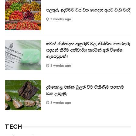
පලතුරු ඉදවීමට වස විස යොදන අයට වැඩ වරදී
3 weeks ago
සබන් නිෂ්පාදන ඇසුරුම් වල නිශ්චිත තොරතුරු
සඳහන් කිරීම අනිවාර්ය කරමින් අති විශේෂ
ගැසට්ටුවක්!
3 weeks ago
දුම්කොළ එක්ක බුලත් විට විකිණීම තහනම්
වන ලකුණු
3 weeks ago
TECH