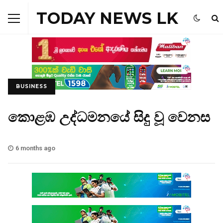
TODAY NEWS LK
BUSINESS
කොළඹ උද්ධමනයේ සිදු වූ වෙනස
6 months ago