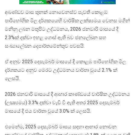
අඛණ්ඩව මාස තුනක් නොවෙනස්ව පැවති කොළඹ
පාරිභෝගික මිල දර්ශකයෙහි වාර්ෂික ලක්ෂ්‍යමය වෙනස මගින්
මනිනු ලබන මතුපිට උද්ධමනය, 2026 ජනවාරි මාසයේ දී
2.3%ක් දක්වා ඉහළ ගොස් ඇති බව ජනලේඛන සහ
සංඛ්‍යාලේඛන දෙපාර්තමේන්තුව පවසයි.
ඒ අනුව 2025 දෙසැම්බර් මාසයේ දී කොළඹ පාරිභෝගික මිල
දර්ශකයට අනුව මෙරට උද්ධමනය වාර්තා වූයේ 2.1% ක්
ලෙසයි.
2026 ජනවාරි මාසයේ දී ආහාර කාණ්ඩයේ වාර්ෂික උද්ධමනය
(ලක්‍ෂ්‍යමය) 3.3% දක්වා වැඩි වී ඇති අතර 2025 දෙසැම්බර්
මාසයේ දී එය වාර්තා වූයේ 3.0% ක් ලෙසයි.
එමෙන්ම, 2025 දෙසැම්බර් මාසය සඳහා ආහාර නොවන