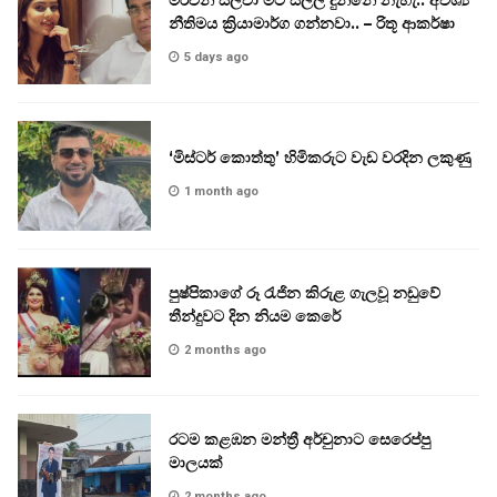
නීතිමය ක්‍රියාමාර්ග ගන්නවා.. – රිතූ ආකර්ෂා
5 days ago
‘මිස්ටර් කොත්තු’ හිමිකරුට වැඩ වරදින ලකුණු
1 month ago
පුෂ්පිකාගේ රූ රැජින කිරුළ ගැලවූ නඩුවේ
තීන්දුවට දින නියම කෙරේ
2 months ago
රටම කළඹන මන්ත්‍රී අර්චුනාට සෙරෙප්පු
මාලයක්
2 months ago