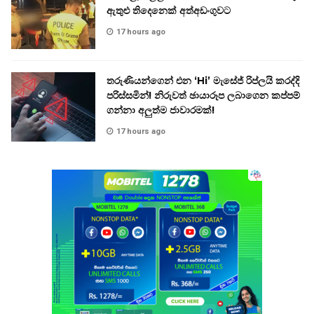
ඇතුළු තිදෙනෙක් අත්අඩංගුවට
17 hours ago
තරුණියන්ගෙන් එන ‘Hi’ මැසේජ් රිප්ලයි කරද්දි
පරිස්සමින්! නිරුවත් ඡායාරූප ලබාගෙන කප්පම්
ගන්නා අලුත්ම ජාවාරමක්!
17 hours ago