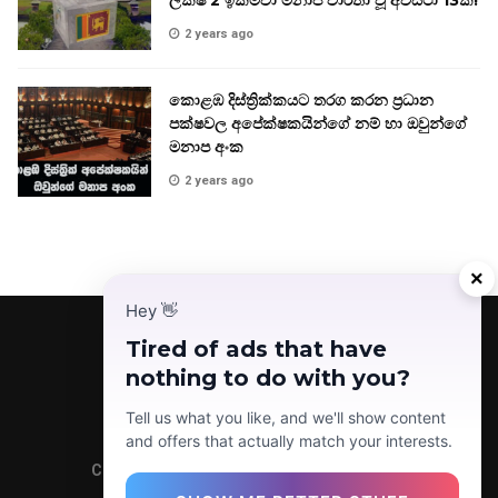
ලක්ෂ 2 ඉක්මවා මනාප වාර්තා වූ අවස්ථා 13ක්!
2 years ago
කොළඹ දිස්ත්‍රික්කයට තරග කරන ප්‍රධාන
පක්ෂවල අපේක්ෂකයින්ගේ නම් හා ඔවුන්ගේ
මනාප අංක
2 years ago
×
Hey
👋
Tired of ads that have
nothing to do with you?
Facebook
Telegram
Instagram
TikTok
YouTube
Tell us what you like, and we'll show content
and offers that actually match your interests.
Copyright © 2022 Today News LK (Pvt) Ltd.