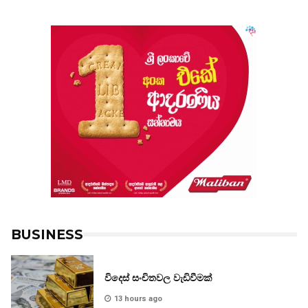
BUSINESS
විදෙස් සංචිතවල වැඩිවීමක්
13 hours ago