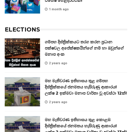
විශේෂ හෙළිදරව්වක්!
1 month ago
ELECTIONS
ගම්පහ දිස්ත්‍රික්කයට තරග කරන ප්‍රධාන
පක්ෂවල අපේක්ෂකයින්ගේ නම් හා ඔවුන්ගේ
මනාප අංක
2 years ago
මහ මැතිවරණ ඉතිහාසය තුළ ගම්පහ
දිස්ත්‍රික්කයේ ජනමතය හැසිරුණු ආකාරය!
ලක්ෂ 2 ඉක්මවා මනාප වාර්තා වූ අවස්ථා 12ක්!
2 years ago
මහ මැතිවරණ ඉතිහාසය තුළ කොළඹ
දිස්ත්‍රික්කයේ ජනමතය හැසිරුණු ආකාරය!