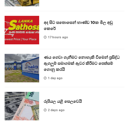
අද සිට සතොසෙන් භාණ්ඩ 10ක මිල අඩු
කෙරේ
17 hours ago
ණය ගෙවා ගැනීමට නොහැකි වීමෙන් ප්‍රසිද්ධ
ඇගලුම් සමාගමක් ඈවර කිරීමට පෙත්සම්
ගොනු කරයි
1 day ago
රුපියල යළි සෙලවෙයි
2 days ago