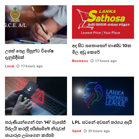
අද සිට සතොසෙන් භාණ්ඩ 10ක
උසස් පෙළ සිසුන්ට විශේෂ
මිල අඩු කෙරේ
දැනුම්දීමක්
Business
17 hours ago
Local
17 hours ago
තරුණියන්ගෙන් එන ‘Hi’ මැසේජ්
LPL සටනේ අවසන් තරගය අදයි
රිප්ලයි කරද්දි පරිස්සමින්! නිරුවත්
Sport
23 hours ago
ඡායාරූප ලබාගෙන කප්පම්