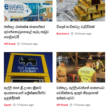
මත්තල රාජපක්ෂ ජාත්‍යන්තර
විදෙස් සංචිතවල වැඩිවීමක්
ගුවන්තොටුපොළේ සැබෑ පාඩුව
Business
13 hours ago
හෙළිවෙයි
Off Road
12 hours ago
සල්ලි එපා! ශ්‍රී ලංකා ක්‍රිකට්
වත්තල, පල්ලියවත්තේ ඝාතනයට
ආයතනයෙන් ප්‍රේක්ෂකයින්ට
වෙඩික්කරු ඇතුළු තිදෙනෙක්
දැනුම්දීමක්!
අත්අඩංගුවට
Sport
17 hours ago
Off Road
17 hours ago