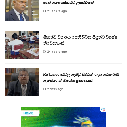
ශානි අබේසේකරට උසස්වීමක්
23 hours ago
ශිෂ්‍යත්ව විභාගය පෙනී සිටින සිසුන්ට විශේෂ
නිවේදනයක්
24 hours ago
බන්ධනාගාරවල ඇතිවු සිද්ධීන් ගැන අධිකරණ
ඇමතිගෙන් විශේෂ ප්‍රකාශයක්
2 days ago