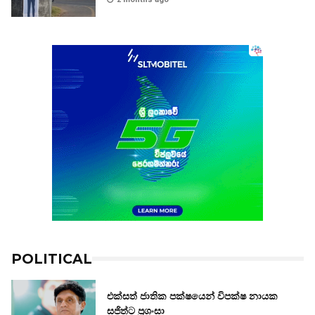
POLITICAL
එක්සත් ජාතික පක්ෂයෙන් විපක්ෂ නායක
සජිත්ට ප්‍රශංසා