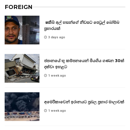
FOREIGN
ෂකීබ් අල් හසන්ගේ නිවසට පෙට්‍රල් බෝම්බ
ප්‍රහාරයක්
3 days ago
ජපානයේ භූ කම්පනයෙන් මියගිය ගණන 30ක්
දක්වා ඉහළට
1 week ago
අමෙරිකාවෙන් ඉරානයට ප්‍රබල ප්‍රහාර මාලාවක්
1 week ago