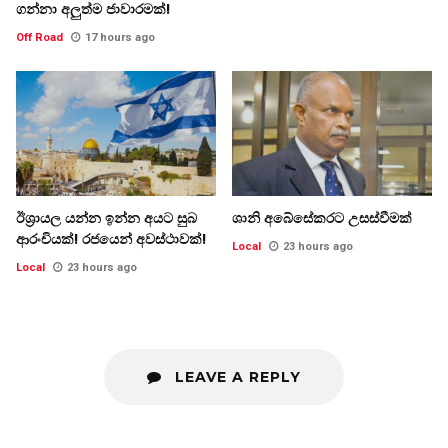
ගන්නා අලුත්ම ජාවාරමක්!
Off Road
17 hours ago
ඊශ්‍රායල යන්න ඉන්න අයට සුබ
ශානි අබේසේකරට උසස්වීමක්
ආරංචියක්! ‍රජයෙන් අවස්ථාවක්!
Local
23 hours ago
Local
23 hours ago
LEAVE A REPLY