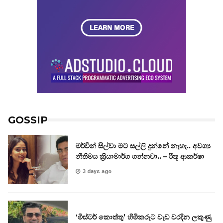
GOSSIP
මර්වින් සිල්වා මට සල්ලි දුන්නේ නැහැ.. අවශ්‍ය
නීතිමය ක්‍රියාමාර්ග ගන්නවා.. – රිතූ ආකර්ෂා
3 days ago
‘මිස්ටර් කොත්තු’ හිමිකරුට වැඩ වරදින ලකුණු