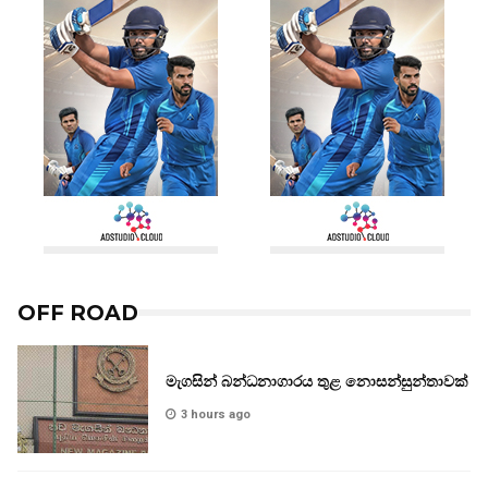
OFF ROAD
මැගසින් බන්ධනාගාරය තුළ නොසන්සුන්තාවක්
3 hours ago