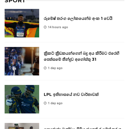
SPORT
රුමේෂ් තරංග ලෝකයෙන්ම අංක 1 වෙයි
14 hours ago
ක්‍රිකට් ක්‍රීඩකයන්ගෙන් බදු අය කිරීමට එරෙහි
පෙත්සමේ තීන්දුව අගෝස්තු 31
1 day ago
LPL ඉතිහාසයේ නව වාර්තාවක්
1 day ago