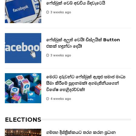
ෆේස්බුක් වෙබ් අඩවිය බිඳවැටෙයි
3 weeks ago
ෆේස්බුක් අලුත් වෙයි! ඩිස්ලයික් Button
එකක් හඳුන්වා දෙයි!
3 weeks ago
මෙරට දරුවන්ට ෆේස්බුක් ඇතුළු සමාජ මාධ්‍ය
සීමා කිරීමේ සූදානමක්! අගමැතිනියගෙන්
විශේෂ හෙළිදරව්වක්!
4 weeks ago
ELECTIONS
ගම්පහ දිස්ත්‍රික්කයට තරග කරන ප්‍රධාන