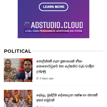
POLITICAL
පොලිස්පති ගැන ප්‍රකාශයක් නිසා
පොහොට්ටුවේ මහ ලේකම්ට වැඩ වරදින
ලකුණු
3 days ago
දෙමළ, මුස්ලිම් දේශපාලන පක්ෂ හා ජනපති
අතර හමුවක්