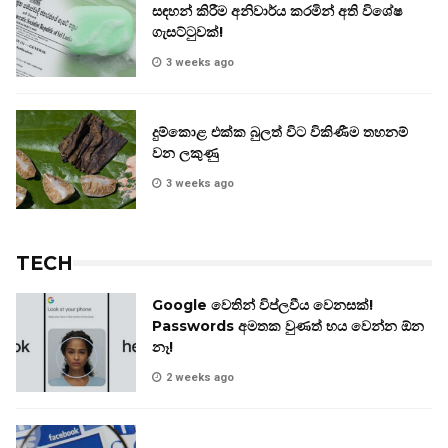
සඳහන් කිරීම අනිවාර්ය කරමින් අති විශේෂ
ගැසට්ටුවක්!
3 weeks ago
දුම්කොළ එක්ක බුලත් විට විකිණීම තහනම්
වන ලකුණු
3 weeks ago
TECH
Google වෙතින් විප්ලවීය වෙනසක්!
Passwords අමතක වුණත් භය වෙන්න ඕන
නෑ!
2 weeks ago