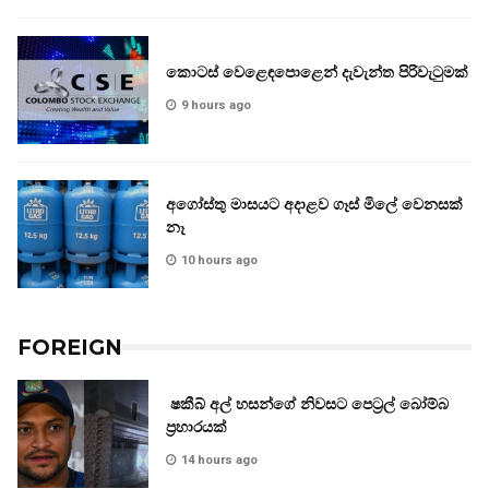
කොටස් වෙළෙඳපොළෙන් දැවැන්ත පිරිවැටුමක්
9 hours ago
අගෝස්තු මාසයට අදාළව ගෑස් මිලේ වෙනසක්
නෑ
10 hours ago
FOREIGN
ෂකීබ් අල් හසන්ගේ නිවසට පෙට්‍රල් බෝම්බ
ප්‍රහාරයක්
14 hours ago