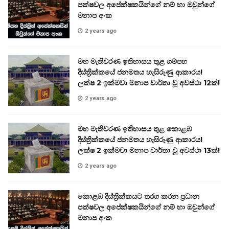
පක්ෂවල අපේක්ෂකයින්ගේ නම් හා ඔවුන්ගේ
මනාප අංක
2 years ago
මහ මැතිවරණ ඉතිහාසය තුළ ගම්පහ
දිස්ත්‍රික්කයේ ජනමතය හැසිරුණු ආකාරය!
ලක්ෂ 2 ඉක්මවා මනාප වාර්තා වූ අවස්ථා 12ක්!
2 years ago
මහ මැතිවරණ ඉතිහාසය තුළ කොළඹ
දිස්ත්‍රික්කයේ ජනමතය හැසිරුණු ආකාරය!
ලක්ෂ 2 ඉක්මවා මනාප වාර්තා වූ අවස්ථා 13ක්!
2 years ago
කොළඹ දිස්ත්‍රික්කයට තරග කරන ප්‍රධාන
පක්ෂවල අපේක්ෂකයින්ගේ නම් හා ඔවුන්ගේ
මනාප අංක