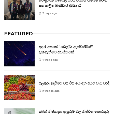
පොදුරාජ්‍ය මණ්ඩල පිටිය ජයගත් රුමේෂ් තරංග
සහ පාලිත බණ්ඩාර දිවයිනට
2 days ago
FEATURED
අද රෑ අහසේ ”ඩෙල්ටා ඇක්වාරිට්ස්”
දැකගැනීමට අවස්ථාවක්
1 week ago
පලතුරු ඉදවීමට වස විස යොදන අයට වැඩ වරදී
2 weeks ago
සබන් නිෂ්පාදන ඇසුරුම් වල නිශ්චිත තොරතුරු