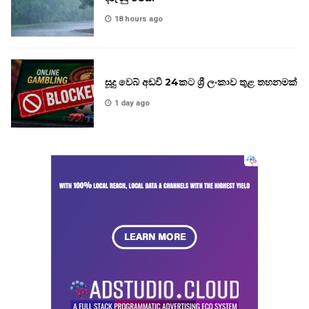
18 hours ago
සූදු වෙබ් අඩවි 24කට ශ්‍රී ලංකාව තුළ තහනමක්
1 day ago