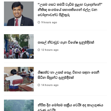
“උසම ගසට තමයි වැඩිම සුළඟ වැදෙන්නේ”
නීතිඥ සංගමයේ සභාපතිගෙන් එල්ල වන
චෝදනාවන්ට පිළිතුරු
9 hours ago
පාසල් නිවාඩුව ගැන විශේෂ දැනුම්දීමක්
12 hours ago
ශිෂ්‍යත්ව හා උසස් පෙළ විභාග සඳහා පෙනී
සිටින සිසුන්ට දැනුම්දීමක්
14 hours ago
නිරිත දිග මෝසම සක්‍රීය වෙයි! අද කාලගුණය
දරුණු වෙයි!