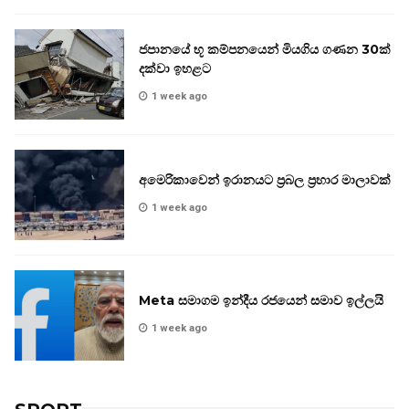
ජපානයේ භූ කම්පනයෙන් මියගිය ගණන 30ක්
දක්වා ඉහළට
1 week ago
අමෙරිකාවෙන් ඉරානයට ප්‍රබල ප්‍රහාර මාලාවක්
1 week ago
Meta සමාගම ඉන්දීය රජයෙන් සමාව ඉල්ලයි
1 week ago