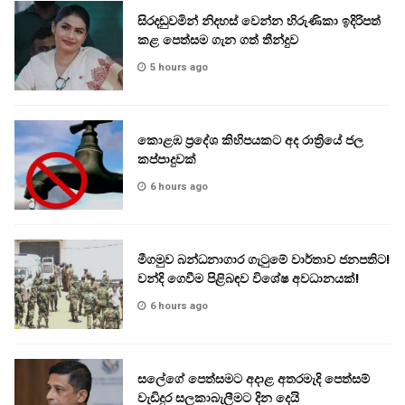
සිරදඬුවමින් නිදහස් වෙන්න හිරුණිකා ඉදිරිපත්
කළ පෙත්සම ගැන ගත් තීන්දුව
5 hours ago
කොළඹ ප්‍රදේශ කිහිපයකට අද රාත්‍රියේ ජල
කප්පාදුවක්
6 hours ago
මීගමුව බන්ධනාගාර ගැටුමේ වාර්තාව ජනපතිට!
වන්දි ගෙවීම පිළිබඳව විශේෂ අවධානයක්!
6 hours ago
සලේගේ පෙත්සමට අදාළ අතරමැදි පෙත්සම්
වැඩිදුර සලකාබැලීමට දින දෙයි