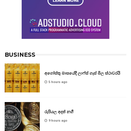
BUSINESS
අගෝස්තු මාසයේදී ලාෆ්ස් ගෑස් මිල ස්ථාවරයි
5 hours ago
රුපියල අදත් නගී
9 hours ago