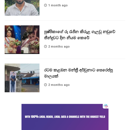
1 month ago
පුෂ්පිකාගේ රූ රැජින කිරුළ ගැලවූ නඩුවේ
තීන්දුවට දින නියම කෙරේ
2 months ago
රටම කළඹන මන්ත්‍රී අර්චුනාට සෙරෙප්පු
මාලයක්
2 months ago