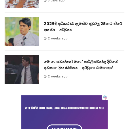
3 days ago
2029දී අධිකරණ ඇමතිව අවුරුදු 25කට හිරේ
දානවා – අර්චුනා
2 weeks ago
මේ ගෙවෙන්නේ මගේ පාර්ලිමේන්තු දිවියේ
අවසාන දින කිහිපය – අර්චුනා රාමනාදන්
2 weeks ago