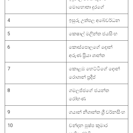
මොහොතා දුරගේ
4
ඉසුරු උත්පල අබේවර්ධන
5
කෙෂාල් මලින්ත ජයසිංහ
6
කොස්පොලගේ දොන්
අරුණ ප්‍රියා ශාන්ත
7
කොළඹ හෙට්ටිගේ දොන්
රොශාන් ප්‍රදීප්
8
ගමලජ්ජගේ ජයන්ත
රෝහණ
9
ගයාන් නිශාන්ත ශ්‍රී වර්නසිංහ
10
චන්දන පුෂ්ප කුමාර