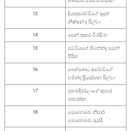
බණ්ඩාර තෙන්නකෝන්
13
දියඟුආරච්චිගේ සුදත්
නික්ෂන් ද සිල්වා
14
දොන් තුෂාර වීරසිංහ
15
පට්ටියගේ ජිනේන්ද්‍ර සමන්
පීරිස්
16
‍බෙන්තොට ආරච්චිගේ
චමින්ද ප්‍රියදර්ශන සිල්වා
17
මුහම්දිරම්ලාගේ කුමාර
රාජරත්න
18
මොහොමඩ් නිසාර්
මොහොමඩ් රුස්දි