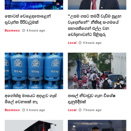
කොටස් වෙළෙඳපොළෙන්
“උසම ගසට තමයි වැඩිම සුළඟ
දැවැන්ත පිරිවැටුමක්
වැදෙන්නේ” නීතිඥ සංගමයේ
සභාපතිගෙන් එල්ල වන
Business
4 hours ago
චෝදනාවන්ට පිළිතුරු
Local
4 hours ago
අගෝස්තු මාසයට අදාළව ගෑස්
පාසල් නිවාඩුව ගැන විශේෂ
මිලේ වෙනසක් නෑ
දැනුම්දීමක්
Business
5 hours ago
Local
7 hours ago