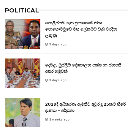
POLITICAL
පොලිස්පති ගැන ප්‍රකාශයක් නිසා
පොහොට්ටුවේ මහ ලේකම්ට වැඩ වරදින
ලකුණු
3 days ago
දෙමළ, මුස්ලිම් දේශපාලන පක්ෂ හා ජනපති
අතර හමුවක්
3 days ago
2029දී අධිකරණ ඇමතිව අවුරුදු 25කට හිරේ
දානවා – අර්චුනා
2 weeks ago