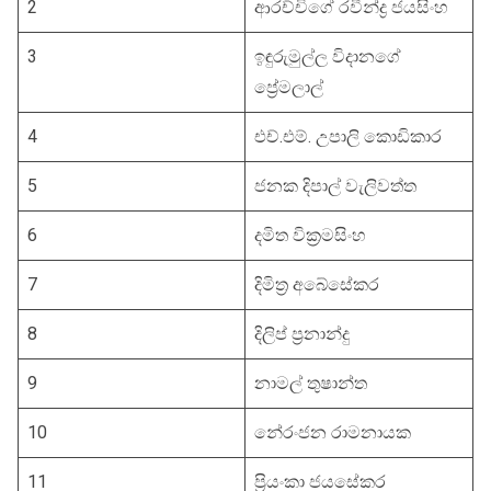
2
ආරච්චිගේ රවීන්ද්‍ර ජයසිංහ
3
ඉඳුරුමුල්ල විදානගේ
ප්‍රේමලාල්
4
එච්.එම්. උපාලි කොඩිකාර
5
‍ජනක දිපාල් වැලිවත්ත
6
දමිත වික්‍රමසිංහ
7
දිමිත්‍ර අබේසේකර
8
දිලිප් ප්‍රනාන්දු
9
නාමල් තුෂාන්ත
10
නේරං‍ජන රාමනායක
11
ප්‍රියංකා ජයසේකර