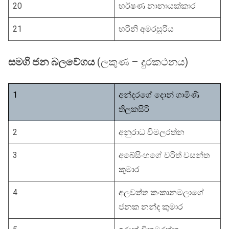
20
හර්ෂණ නානායක්කාර
21
හරිනි අමරසූරිය
සමගි ජන බලවේගය
(ලකුණ – දුරකථනය)
1
අන්දරගේ දොන් ගාමිණි
තිලකසිරි
2
අනුරාධ විමලරත්න
3
අබේසිංහගේ චරිත් වසන්ත
කුමාර
4
අලවත්ත කංකානමලාගේ
ජනක නන්ද කුමාර