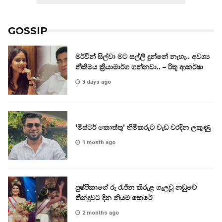
GOSSIP
මර්වින් සිල්වා මට සල්ලි දුන්නේ නැහැ.. අවශ්‍ය
නීතිමය ක්‍රියාමාර්ග ගන්නවා.. – රිතූ ආකර්ෂා
3 days ago
‘මිස්ටර් කොත්තු’ හිමිකරුට වැඩ වරදින ලකුණු
1 month ago
පුෂ්පිකාගේ රූ රැජින කිරුළ ගැලවූ නඩුවේ
තීන්දුවට දින නියම කෙරේ
2 months ago