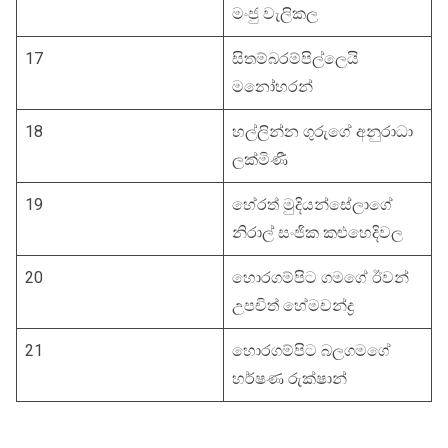
මං‍ජු වැලිකල
17
සිතම්බරම්පිල්ලෙයි
මනෝහරන්
18
හල්ලින්න ගුරුගේ අනුරාධා
ලක්මිණී
19
හේරත් මුදියන්සේලාගේ
නිරාල් සංජික කළුහෙදිවල
20
හොරගම්පිට ගමගේ ඊවන්
උපචිත් හේමචන්ද්‍ර
21
හොරගම්පිට බලගමගේ
හර්ෂණ රුක්ෂාන්