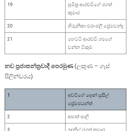
19
සුමිත්‍ර ආරච්චිගේ ජගත්
කුමාර
20
හිරුනිකා එරාංජලී ප්‍රේමචන්ද්‍ර
21
හෙට්ටි ආරච්චි ගමගේ
චන්න විකුම්
නව ප්‍රජාතන්ත්‍රවාදී පෙරමුණ
(ලකුණ – ගෑස්
සිලින්ඩරය)
1
අච්චිගේ දොන් සුසිල්
ප්‍රේම‍ජයන්ත්
2
අසාත් සාලි
3
ඉඳුනිල් ‍ජගත් කුමාර