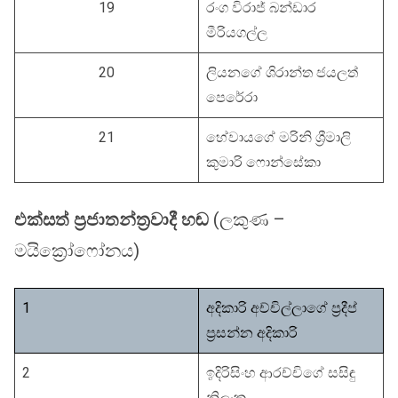
19
රංග විරා‍ජ් බන්ඩාර
මීරියගල්ල
20
ලියනගේ ශිරාන්ත ජයලත්
පෙරේරා
21
හේවායගේ මරිනි ශ්‍රීමාලි
කුමාරි ෆොන්සේකා
එක්සත් ප්‍රජාතන්ත්‍රවාදී හඬ
(ලකුණ –
මයික්‍රෝෆෝනය)
1
අදිකාරි අච්චිල්ලාගේ ප්‍රදීප්
ප්‍රසන්න අදිකාරි
2
ඉදිරිසිංහ ආරච්චිගේ සසිඳු
නිලංක