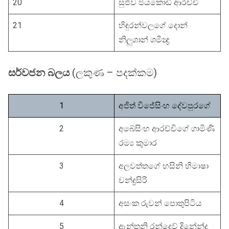
20
සුජීව ජයකොඩි ආරච්චි
21
හිඳුරන්වලගේ දොන්
නිලුශාන් ශමීන්‍ද්‍ර
සර්වජන බලය
(ලකුණ – පදක්කම)
1
අජිත් විජේසිංහ දේවපුරගේ
2
අබේසිංහ ආරච්චිගේ ගාමිණි
රම්‍ය කුමාර
3
අලවත්තගේ හසිනි හිමාෂා
චන්ද්‍රසිරි
4
අසංක රුවන් පොතුපිටිය
5
ඇන්තනි රන්දෙව් දිනේන්ද්‍ර