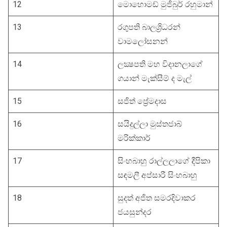
12
මොහොමඩ් මුජිබුර් රහුමාන්
13
රගුපති බාලශ්‍රිධරන්
වාමලෝසනන්
14
ලක්‍ෂපති මහ විදානලාගේ
ගයාන් මැක්සීම් ද මැල්
15
සජිත් ප්‍රේමදාස
16
සයිදුල්ලා මුස්තජාබ්
මරික්කාර්
17
සිංහබාහු රාල්ලලාගේ දීපිකා
සඳමලී අප්සාරී සිංහබාහු
18
සුදත් අජිත සමරදිවාකර
‍ජයසුන්දර