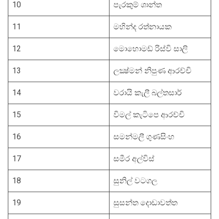
10
පැරකුම් ශාන්ත
11
මහින්ද රත්නායක
12
මොහොමඩ් රිස්වි සාලි
13
ලක්‍ෂ්මන් නිපුණ ආරච්චි
14
වරායි කැලී බල්තසාර්
15
විමල් කැටිපෙ ආරච්චි
16
සමන්මලී ගුණසිංහ
17
සමීර අල්විස්
18
සුනිල් වටගල
19
සුසන්ත දොඩාවත්ත