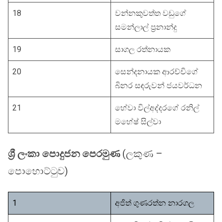
18
වන්නකුවත්ත වඩුගේ
සමන්ලාල් ප්‍රනාන්දු
19
සාගල රත්නායක
20
සෙන්දනායක ආරච්චිගේ
බිනර සඳරුවන් ‍ජයවර්ධන
21
හේවා විල්අද්දරගේ රනිල්
මහේෂ් සිල්වා
ශ්‍රී ලංකා පොදුජන පෙරමුණ
(ලකුණ –
පොහොට්ටුව)
1
අජිත් ගුණරත්න නාරගල