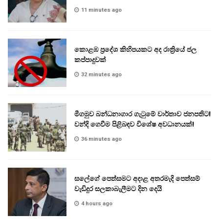
11 minutes ago
කොළඹ ප්‍රදේශ කිහිපයකට අද රාත්‍රියේ ජල
කප්පාදුවක්
32 minutes ago
මීගමුව බන්ධනාගාර ගැටුමේ වාර්තාව ජනපතිට!
වන්දි ගෙවීම පිළිබඳව විශේෂ අවධානයක්!
36 minutes ago
සලේගේ පෙත්සමට අදාළ අතරමැදි පෙත්සම්
වැඩිදුර සලකාබැලීමට දින දෙයි
4 hours ago