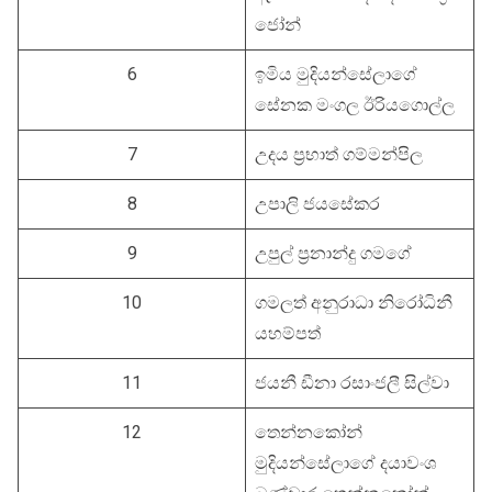
ජෝන්
6
ඉමිය මුදියන්සේලාගේ
සේනක මංගල ඊරියගොල්ල
7
උදය ප්‍රභාත් ගම්මන්පිල
8
උපාලි ජයසේකර
9
උපුල් ප්‍රනාන්දු ගමගේ
10
ගමලත් අනුරාධා නිරෝධිනී
යහම්පත්
11
ජයනී ඩීනා රසාංජලී සිල්වා
12
තෙන්නකෝන්
මුදියන්සේලාගේ දයාවංශ