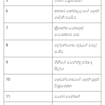
5
ඉරාන් වික්‍රමරත්න
6
කළුතර කෝරාලලාගේ දොන්
ගාමිනි ජයවීර
7
ක්‍රිශාන්ත යෝගදාස්
පංචරත්නම් රාම්
8
ගල්මන්ගොඩ ගුරුගේ චමල්
සංජීව
9
ගිනිගේ මහේන්ද්‍ර හර්ෂ ද
සිල්වා
10
දොඩන්ගොඩගේ දොන් සුදත්
වික්‍රමරත්න
11
මනෝ ගනේෂන්