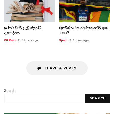
සරසවි වරම් ලැබූ සිසුන්ට
රුමේෂ් තරංග ලෝකයෙන්ම අංක
දැනුම්දීමක්
1 වෙයි
Off Road
9 hours ago
Sport
9 hours ago
LEAVE A REPLY
Search
SEARCH