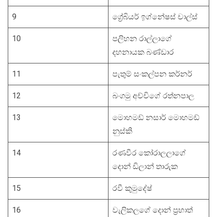
9
ග්‍රේබියර් ඉග්නේෂස් චාල්ස්
10
පලිහන රාල්ලාගේ
දහනායක බණ්ඩාර
11
පැතුම් සංකල්පන කර්නර්
12
බංගමු අච්චිගේ රත්නපාල
13
මොහමඩ් නසාර් මොහමඩ්
නුස්කි
14
රණවීර කෝරාලලාගේ
දොන් ඩිලාන් තාරුක
15
රවී කුමුදේෂ්
16
වැලිකලගේ දොන් ප්‍රභාත්