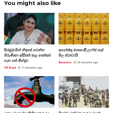
You might also like
සිරදඬුවමින් නිදහස් වෙන්න
අගෝස්තු මාසයේදී ලාෆ්ස් ගෑස්
හිරුණිකා ඉදිරිපත් කළ පෙත්සම
මිල ස්ථාවරයි
ගැන ගත් තීන්දුව
Business
26 minutes ago
Off Road
11 minutes ago