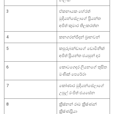
3
ඒකනායක හේරත්
මුදියන්සේලාගේ ප්‍රියන්ත
අජිත් කුමාර තිලකරත්න
4
කනගරන්ජිදන් බ්‍රානවන්
5
කපුරුබන්ඩාගේ ඩොමිනික්
අජිත් ප්‍රියන්ත ජයසුන් දර
6
කොටගෙදර ලියනගේ තුසිත
මණික් පෙරේරා
7
කෝණාර මුදියන්සේලාගේ
උපුල් රංජිත් ජයසේන
8
ක්‍රිෂ්නන් රාම ක්‍රිෂ්ණන්
ක්‍රිෂ්ණප්‍රියා