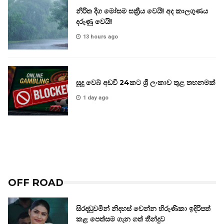
නිරිත දිග මෝසම සක්‍රීය වෙයි! අද කාලගුණය
දරුණු වෙයි!
13 hours ago
සූදු වෙබ් අඩවි 24කට ශ්‍රී ලංකාව තුළ තහනමක්
1 day ago
OFF ROAD
සිරදඬුවමින් නිදහස් වෙන්න හිරුණිකා ඉදිරිපත්
කළ පෙත්සම ගැන ගත් තීන්දුව