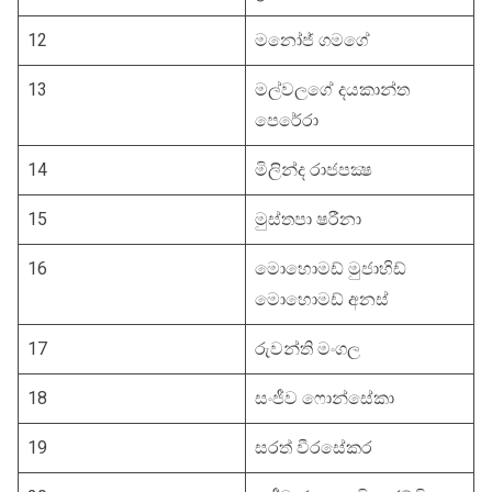
12
මනෝජ් ගමගේ
13
මල්වලගේ දයකාන්ත
පෙරේරා
14
මිලින්ද රාජපක්‍ෂ
15
මුස්තපා ෂරීනා
16
මොහොමඩ් මු‍ජාහිඩ්
මොහොමඩ් අනස්
17
රුවන්ති මංගල
18
සංජීව ෆොන්සේකා
19
සරත් වීරසේකර