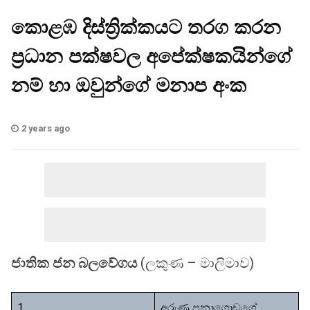
කොළඹ දිස්ත්‍රික්කයට තරග කරන
ප්‍රධාන පක්ෂවල අපේක්ෂකයින්ගේ
නම් හා ඔවුන්ගේ මනාප අංක
2 years ago
ජාතික ජන බලවේගය
(ලකුණ – මාලිමාව)
1
අරුණ පනාගොඩගේ