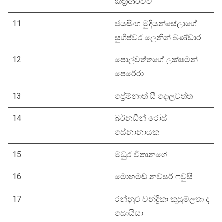
කත්‍රිආරච්චි
11
ජයසිංහ මුදියන්සේලාගේ
සුගීෂ්වර ලෙනින් බණ්ඩාර
12
පොල්වත්තගේ ලක්ෂමන්
පෙරේරා
13
ප්‍රේම්නාත් සී දොලවත්ත
14
බර්නඩීන් රෝස්
සේනානායක
15
මධුර විතානගේ
16
මොහමඩ් නව්සර් ෆවුසි
17
රන්නුළු චන්ද්‍රිකා කුසුම්ලතා ද
සොයිසා