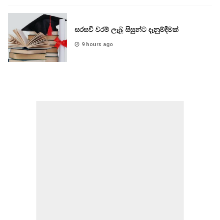
සරසවි වරම් ලැබූ සිසුන්ට දැනුම්දීමක්
9 hours ago