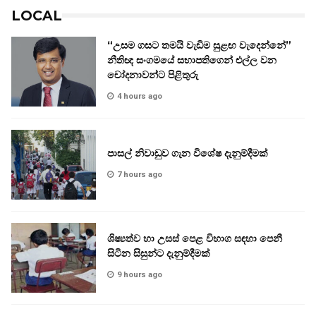
LOCAL
“උසම ගසට තමයි වැඩිම සුළඟ වැදෙන්නේ”
නීතිඥ සංගමයේ සභාපතිගෙන් එල්ල වන
චෝදනාවන්ට පිළිතුරු
4 hours ago
පාසල් නිවාඩුව ගැන විශේෂ දැනුම්දීමක්
7 hours ago
ශිෂ්‍යත්ව හා උසස් පෙළ විභාග සඳහා පෙනී
සිටින සිසුන්ට දැනුම්දීමක්
9 hours ago