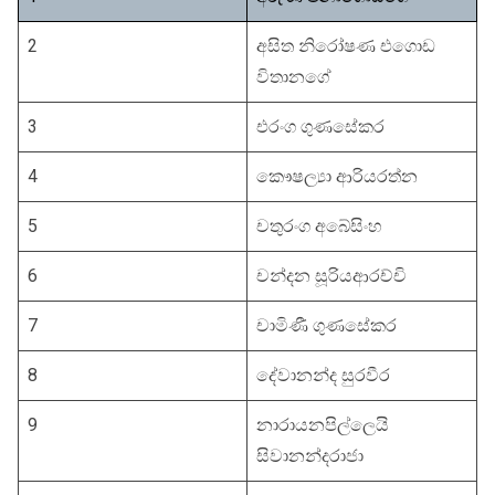
2
අසිත නිරෝෂණ එගොඩ
විතානගේ
3
එරංග ගුණසේකර
4
කෞෂල්‍යා ආරියරත්න
5
චතුරංග අබේසිංහ
6
චන්දන සූරියආරච්චි‍
7
චාමිණී ගුණසේකර
8
දේවානන්ද සුරවීර
9
නාරායනපිල්ලෙයි
සිවානන්දරාජා