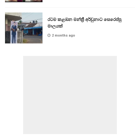
රටම කළඹන මන්ත්‍රී අර්චුනාට සෙරෙප්පු
මාලයක්
2 months ago