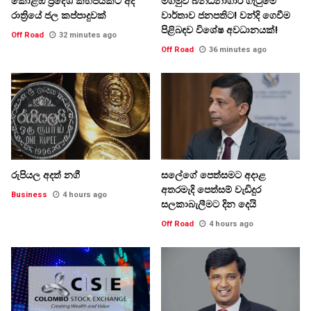
කොළඹ ප්‍රදේශ කිහිපයකට අද
මීගමුව බන්ධනාගාර ගැටුමේ
රාත්‍රියේ ජල කප්පාදුවක්
වාර්තාව ජනපතිට! වන්දි ගෙවීම
පිළිබඳව විශේෂ අවධානයක්!
Off Road
32 minutes ago
Off Road
36 minutes ago
රුපියල අදත් නගී
සලේගේ පෙත්සමට අදාළ
අතරමැදි පෙත්සම් වැඩිදුර
Business
4 hours ago
සලකාබැලීමට දින දෙයි
Off Road
4 hours ago