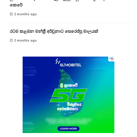
කෙරේ
2 months ago
රටම කළඹන මන්ත්‍රී අර්චුනාට සෙරෙප්පු මාලයක්
2 months ago