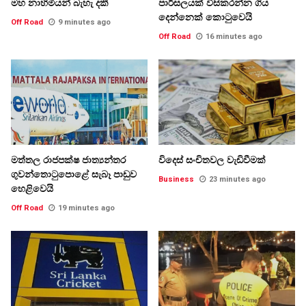
මහ නාහිමියන් බැහැ දකී
පාර්සලයක් විසිකරන්න ගිය
දෙන්නෙක් කොටුවෙයි
Off Road
9 minutes ago
Off Road
16 minutes ago
මත්තල රාජපක්ෂ ජාත්‍යන්තර
විදෙස් සංචිතවල වැඩිවීමක්
ගුවන්තොටුපොළේ සැබෑ පාඩුව
Business
23 minutes ago
හෙළිවෙයි
Off Road
19 minutes ago