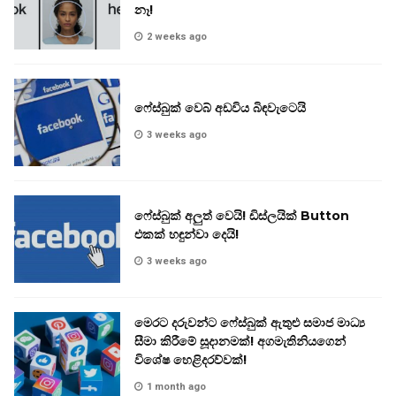
නෑ!
2 weeks ago
ෆේස්බුක් වෙබ් අඩවිය බිඳවැටෙයි
3 weeks ago
ෆේස්බුක් අලුත් වෙයි! ඩිස්ලයික් Button
එකක් හඳුන්වා දෙයි!
3 weeks ago
මෙරට දරුවන්ට ෆේස්බුක් ඇතුළු සමාජ මාධ්‍ය
සීමා කිරීමේ සූදානමක්! අගමැතිනියගෙන්
විශේෂ හෙළිදරව්වක්!
1 month ago