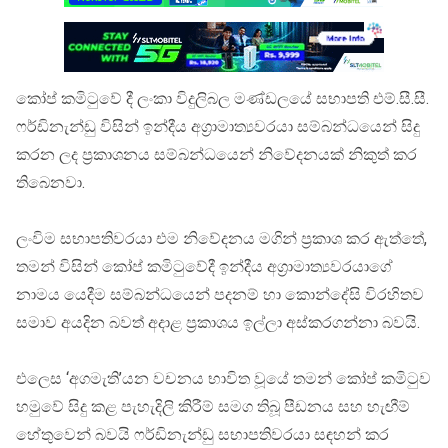
කෝප් කමිටුවේ දී ලංකා විදුලිබල මණ්ඩලයේ සභාපති එම්.සී.සී.
ෆර්ඩිනැන්ඩු විසින් ඉන්දීය අග්‍රාමාත්‍යවරයා සම්බන්ධයෙන් සිදු
කරන ලද ප්‍රකාශනය සම්බන්ධයෙන් නිවේදනයක් නිකුත් කර
තිබෙනවා.
ලංවිම සභාපතිවරයා එම නිවේදනය මගින් ප්‍රකාශ කර ඇත්තේ,
තමන් විසින් කෝප් කමිටුවේදී ඉන්දීය අග්‍රාමාත්‍යවරයාගේ
නාමය යෙදීම සම්බන්ධයෙන් පදනම් හා කොන්දේසි විරහිතව
සමාව අයදින බවත් අදාළ ප්‍රකාශය ඉල්ලා අස්කරගන්නා බවයි.
එලෙස ‘අගමැති’යන වචනය භාවිත වූයේ තමන් කෝප් කමිටුව
හමුවේ සිදු කළ පැහැදිලි කිරීම් සමග තිබූ පීඩනය සහ හැඟීම්
හේතුවෙන් බවයි ෆර්ඩිනැන්ඩු සභාපතිවරයා සඳහන් කර