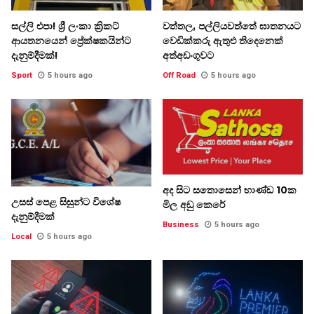
සල්ලි එපා! ශ්‍රී ලංකා ක්‍රිකට්
වත්තල, පල්ලියවත්තේ ඝාතනයට
ආයතනයෙන් ප්‍රේක්ෂකයින්ට
වෙඩික්කරු ඇතුළු තිදෙනෙක්
දැනුම්දීමක්!
අත්අඩංගුවට
Sport
5 hours ago
Off Road
5 hours ago
අද සිට සතොසෙන් භාණ්ඩ 10ක
උසස් පෙළ සිසුන්ට විශේෂ
මිල අඩු කෙරේ
දැනුම්දීමක්
Business
5 hours ago
Local
5 hours ago