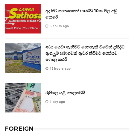
අද සිට සතොසෙන් භාණ්ඩ 10ක මිල අඩු
කෙරේ
5 hours ago
ණය ගෙවා ගැනීමට නොහැකි වීමෙන් ප්‍රසිද්ධ
ඇගලුම් සමාගමක් ඈවර කිරීමට පෙත්සම්
ගොනු කරයි
12 hours ago
රුපියල යළි සෙලවෙයි
1 day ago
FOREIGN