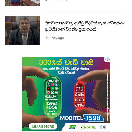
බන්ධනාගාරවල ඇතිවු සිද්ධීන් ගැන අධිකරණ
ඇමතිගෙන් විශේෂ ප්‍රකාශයක්
1 day ago