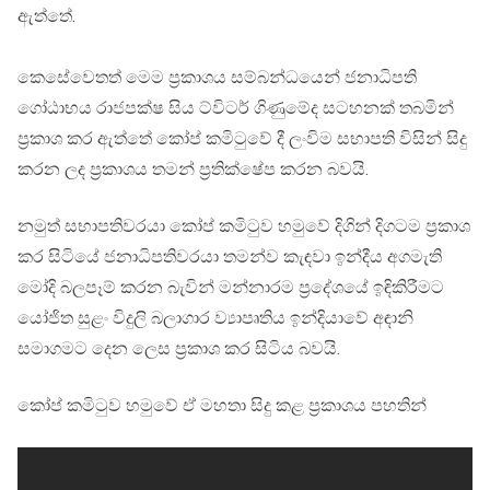
ඇත්තේ.
කෙසේවෙතත් මෙම ප්‍රකාශය සම්බන්ධයෙන් ජනාධිපති
ගෝඨාභය රාජපක්ෂ සිය ට්විටර් ගිණුමේද සටහනක් තබමින්
ප්‍රකාශ කර ඇත්තේ කෝප් කමිටුවේ දී ලංවිම සභාපති විසින් සිදු
කරන ලද ප්‍රකාශය තමන් ප්‍රතික්ෂේප කරන බවයි.
නමුත් සභාපතිවරයා කෝප් කමිටුව හමුවේ දිගින් දිගටම ප්‍රකාශ
කර සිටියේ ජනාධිපතිවරයා තමන්ව කැඳවා ඉන්දීය අගමැති
මෝදි බලපෑම් කරන බැවින් මන්නාරම ප්‍රදේශයේ ඉඳිකිරීමට
යෝජිත සුළං විදුලි බලාගාර ව්‍යාපෘතිය ඉන්දියාවේ අඳානි
සමාගමට දෙන ලෙස ප්‍රකාශ කර සිටිය බවයි.
කෝප් කමිටුව හමුවේ ඒ මහතා සිදු කළ ප්‍රකාශය පහතින්