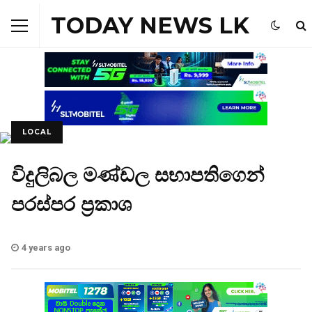
TODAY NEWS LK
LOCAL
විදුලිබල මණ්ඩල සභාපතිගෙන්
පරස්පර ප්‍රකාශ
4 years ago