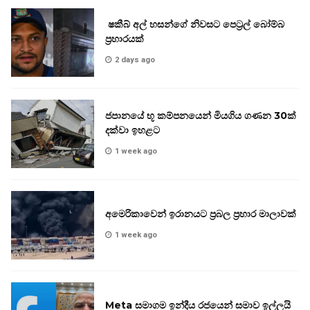
ෂකීබ් අල් හසන්ගේ නිවසට පෙට්‍රල් බෝම්බ
ප්‍රහාරයක්
2 days ago
ජපානයේ භූ කම්පනයෙන් මියගිය ගණන 30ක්
දක්වා ඉහළට
1 week ago
අමෙරිකාවෙන් ඉරානයට ප්‍රබල ප්‍රහාර මාලාවක්
1 week ago
Meta සමාගම ඉන්දීය රජයෙන් සමාව ඉල්ලයි