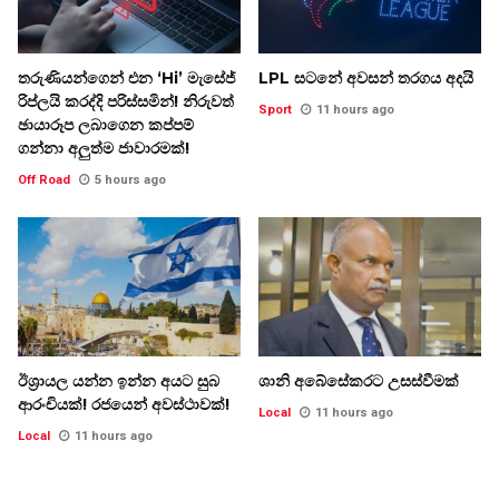
තරුණියන්ගෙන් එන ‘Hi’ මැසේජ්
LPL සටනේ අවසන් තරගය අදයි
රිප්ලයි කරද්දි පරිස්සමින්! නිරුවත්
Sport
11 hours ago
ඡායාරූප ලබාගෙන කප්පම්
ගන්නා අලුත්ම ජාවාරමක්!
Off Road
5 hours ago
ඊශ්‍රායල යන්න ඉන්න අයට සුබ
ශානි අබේසේකරට උසස්වීමක්
ආරංචියක්! ‍රජයෙන් අවස්ථාවක්!
Local
11 hours ago
Local
11 hours ago