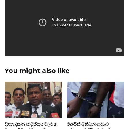
You might also like
දිනන දකුණ සාමූහිකය මල්වතු
මැගසින් බන්ධනාගාරයට