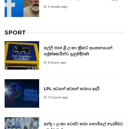
2 weeks ago
SPORT
සල්ලි එපා! ශ්‍රී ලංකා ක්‍රිකට් ආයතනයෙන්
ප්‍රේක්ෂකයින්ට දැනුම්දීමක්!
5 hours ago
LPL සටනේ අවසන් තරගය අදයි
11 hours ago
ඉන්දු – ලංකා ටෙස්ට් තරග නොමිලේ නැරඹීමට