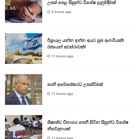
උසස් පෙළ සිසුන්ට විශේෂ දැනුම්දීමක්
5 hours ago
ඊශ්‍රායල යන්න ඉන්න අයට සුබ ආරංචියක්!
‍රජයෙන් අවස්ථාවක්!
11 hours ago
ශානි අබේසේකරට උසස්වීමක්
11 hours ago
ශිෂ්‍යත්ව විභාගය පෙනී සිටින සිසුන්ට විශේෂ
නිවේදනයක්
11 hours ago