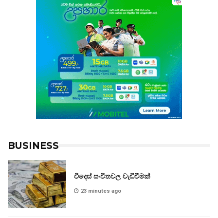
BUSINESS
විදෙස් සංචිතවල වැඩිවීමක්
23 minutes ago