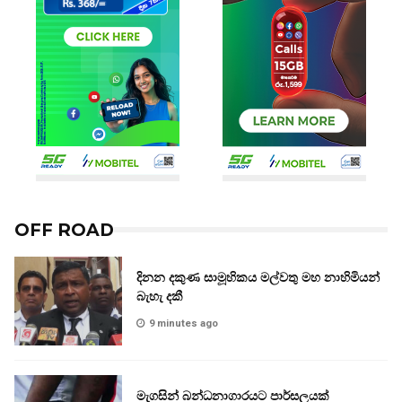
OFF ROAD
දිනන දකුණ සාමූහිකය මල්වතු මහ නාහිමියන්
බැහැ දකී
9 minutes ago
මැගසින් බන්ධනාගාරයට පාර්සලයක්