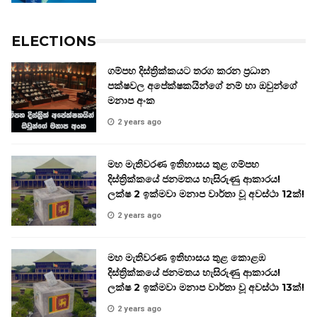
ELECTIONS
ගම්පහ දිස්ත්‍රික්කයට තරග කරන ප්‍රධාන
පක්ෂවල අපේක්ෂකයින්ගේ නම් හා ඔවුන්ගේ
මනාප අංක
2 years ago
මහ මැතිවරණ ඉතිහාසය තුළ ගම්පහ
දිස්ත්‍රික්කයේ ජනමතය හැසිරුණු ආකාරය!
ලක්ෂ 2 ඉක්මවා මනාප වාර්තා වූ අවස්ථා 12ක්!
2 years ago
මහ මැතිවරණ ඉතිහාසය තුළ කොළඹ
දිස්ත්‍රික්කයේ ජනමතය හැසිරුණු ආකාරය!
ලක්ෂ 2 ඉක්මවා මනාප වාර්තා වූ අවස්ථා 13ක්!
2 years ago