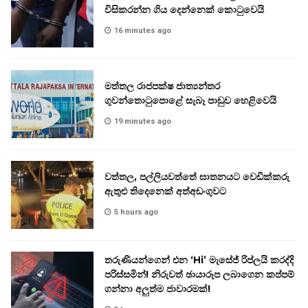
විසිකරන්න ගිය දෙන්නෙක් කොටුවෙයි
16 minutes ago
මත්තල රාජපක්ෂ ජාත්‍යන්තර
ගුවන්තොටුපොළේ සැබෑ පාඩුව හෙළිවෙයි
19 minutes ago
වත්තල, පල්ලියවත්තේ ඝාතනයට වෙඩික්කරු
ඇතුළු තිදෙනෙක් අත්අඩංගුවට
5 hours ago
තරුණියන්ගෙන් එන ‘Hi’ මැසේජ් රිප්ලයි කරද්දි
පරිස්සමින්! නිරුවත් ඡායාරූප ලබාගෙන කප්පම්
ගන්නා අලුත්ම ජාවාරමක්!