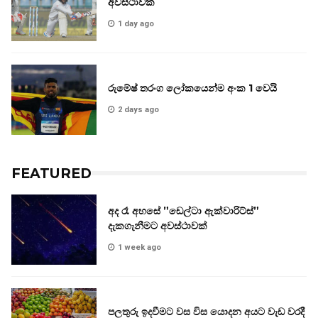
අවස්ථාවක්
1 day ago
රුමේෂ් තරංග ලෝකයෙන්ම අංක 1 වෙයි
2 days ago
FEATURED
අද රෑ අහසේ ”ඩෙල්ටා ඇක්වාරිට්ස්”
දැකගැනීමට අවස්ථාවක්
1 week ago
පලතුරු ඉදවීමට වස විස යොදන අයට වැඩ වරදී