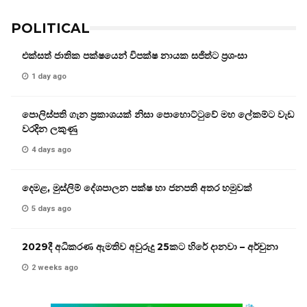
POLITICAL
එක්සත් ජාතික පක්ෂයෙන් විපක්ෂ නායක සජිත්ට ප්‍රශංසා
1 day ago
පොලිස්පති ගැන ප්‍රකාශයක් නිසා පොහොට්ටුවේ මහ ලේකම්ට වැඩ
වරදින ලකුණු
4 days ago
දෙමළ, මුස්ලිම් දේශපාලන පක්ෂ හා ජනපති අතර හමුවක්
5 days ago
2029දී අධිකරණ ඇමතිව අවුරුදු 25කට හිරේ දානවා – අර්චුනා
2 weeks ago