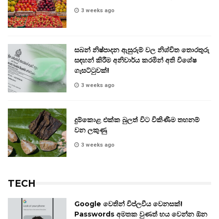
3 weeks ago
සබන් නිෂ්පාදන ඇසුරුම් වල නිශ්චිත තොරතුරු
සඳහන් කිරීම අනිවාර්ය කරමින් අති විශේෂ
ගැසට්ටුවක්!
3 weeks ago
දුම්කොළ එක්ක බුලත් විට විකිණීම තහනම්
වන ලකුණු
3 weeks ago
TECH
Google වෙතින් විප්ලවීය වෙනසක්!
Passwords අමතක වුණත් භය වෙන්න ඕන