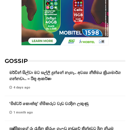
GOSSIP
මර්වින් සිල්වා මට සල්ලි දුන්නේ නැහැ.. අවශ්‍ය නීතිමය ක්‍රියාමාර්ග
ගන්නවා.. – රිතූ ආකර්ෂා
4 days ago
‘මිස්ටර් කොත්තු’ හිමිකරුට වැඩ වරදින ලකුණු
1 month ago
පුෂ්පිකාගේ රූ රැජින කිරුළ ගැලවූ නඩුවේ තීන්දුවට දින නියම