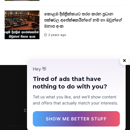
කොළඹ දිස්ත්‍රික්කයට තරග කරන ප්‍රධාන
පක්ෂවල අපේක්ෂකයින්ගේ නම් හා ඔවුන්ගේ
මනාප අංක
2 years ago
×
Hey
👋
Tired of ads that have
nothing to do with you?
Facebook
Telegram
Instagram
TikTok
YouTube
Tell us what you like, and we'll show content
and offers that actually match your interests.
Copyright © 2022 Today News LK (Pvt) Ltd.
SHOW ME BETTER STUFF