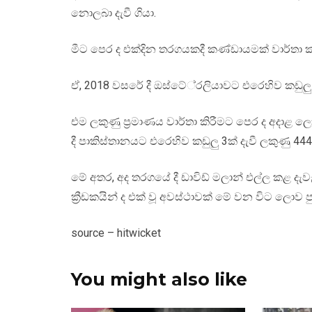
නොලබා දැවී ගියා.
මීට පෙර ද එක්දින තරගයකදී කණ්ඩායමක් වාර්තා ක
ඒ, 2018 වසරේ දී ඔස්ටේ්‍රලියාවට එරෙහිව කඩුලු 6
එම ලකුණු ප්‍රමාණය වාර්තා කිරීමට පෙර ද අදාළ 
දී පාකිස්තානයට එරෙහිව කඩුලු 3ක් දැවී ලකුණු 444ක
මේ අතර, අද තරගයේ දී ඩාවිඩ් මලාන් එල්ල කළ ද
ක්‍රීඩකයින් ද එක් වූ අවස්ථාවක් මේ වන විට ලොව 
source – hitwicket
You might also like