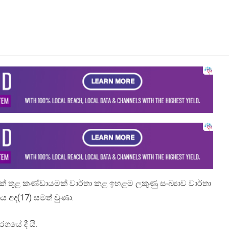
ගයක් තුළ කණ්ඩායමක් වාර්තා කළ ඉහළම ලකුණු සංඛ්‍යාව වාර්තා
 අද(17) සමත් වුණා.
ගයේ දී යි.