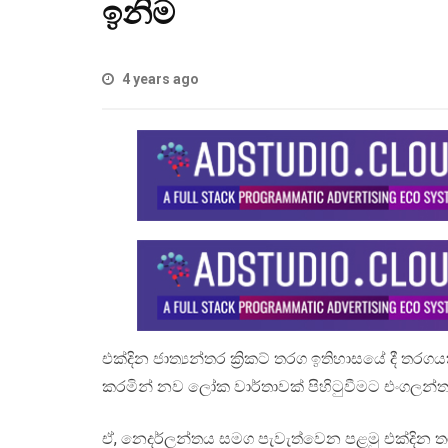
ඉනිම
4 years ago
එක්දින ජාත්‍යන්තර ක්‍රිකට් තරග ඉතිහාසයේ දී තර
කරමින් නව ලෝක වාර්තාවක් පිහිටුවීමට එංගලන්තය
ඒ, නෙදර්ලන්තය සමග පැවැත්වෙන පළමු එක්දින තර