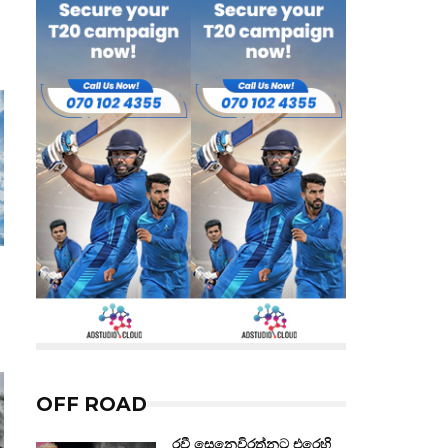
OFF ROAD
රවී සෙනෙවිරත්නට එරෙහි