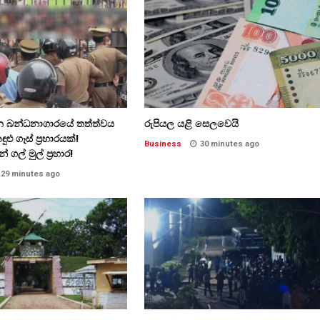
 බන්ධනාගාරයේ තත්ත්වය
රුපියල යළි සෙලවෙයි
ු ගෑස් ප්‍රහාරයක්!
Business
30 minutes ago
 ගල් මුල් ප්‍රහාර!
29 minutes ago