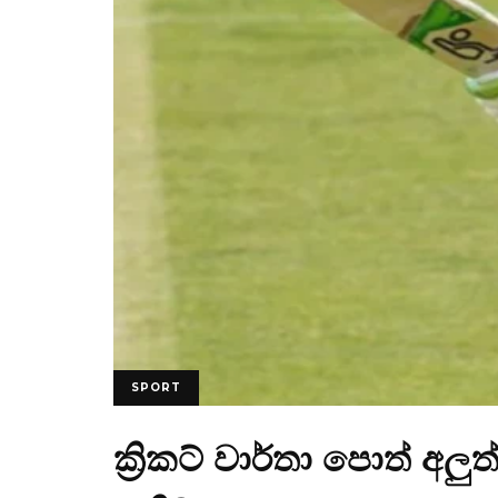
SPORT
ක්‍රිකට් වාර්තා පොත් අල