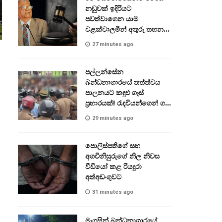
නඩුවක් ඉදිරියට
පවත්වාගෙන යාම
වළක්වාලමින් අතුරු තහනම්
නියෝගයක්
27 minutes ago
පල්ලන්සේන
බන්ධනාගාරයේ තත්ත්වය
පාලනයට කඳුළු ගෑස්
ප්‍රහාරයක්! රැඳවියන්ගෙන් ගල්
මුල් ප්‍රහාර!
29 minutes ago
පොලිස්පතිගේ සහ
අගවිනිසුරුගේ නිල නිවස
වීඩියෝ කළ රියදුරා
අත්අඩංගුවට
31 minutes ago
මැගසින් බන්ධනාගාරයේ