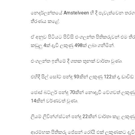
නෙදර්ලන්තයේ Amstelveen හී දී පැවැත්වෙන තරගය
තීරණය කළේ.
ඒ අනුව පිටියට පිවිසි එංගලන්ත පිතිකරුවන් එම තීර
කඩුලු 4ක් දැවී ලකුණු 498ක් ලබා ගනිමින්.
එංගලන්ත ඉනිමේ දී ශතක තුනක් වාර්තා වුණා.
එහිදී පිල් සෝට් පන්දු 93කින් ලකුණු 122ක් ද, ඩාවිඩ
ජොස් බට්ලර් පන්දු 70කින් නොදැවී වේගවත් ලකුණ
14කින් වර්ණවත් වුණා.
ලියම් ලිවින්ග්ස්ටන් පන්දු 22කින් වාර්තා කළ ලකුණු 
ආරම්භක පිතිකරු ජේසන් රෝයි එක් ලකුණකට දැවී 