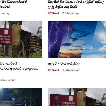
න බන්ධනාගාරයේත්
මැගසින් බන්ධනාගාරයේ ගැටුමින් තුවාල
්තාවක්
ලැබූ රැඳවියෙකු මරුට
hours ago
Off Road
3 hours ago
න්ධනාගාරයේ
අද අව් – වැසි තත්ත්වය
්තාවය අතරතුර දෙදෙනෙකු
Off Road
4 hours ago
4 hours ago