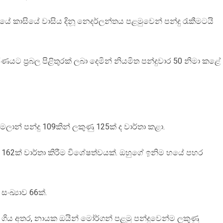
ේ කාසියේ වාසිය දිනූ නෙදර්ලන්තය පළමුවෙන් පන්දු රැකීමටයි
ණයට ප්‍රබල පිළිතුරක් ලබා දෙමින් නියමිත පන්දුවාර 50 නිමා කළේ
් මලාන් පන්දු 109කින් ලකුණු 125ක් ද වාර්තා කළා.
ු 162ක් වාර්තා කිරීම විශේෂත්වයක්. ඔහුගේ ඉනිම හයේ පහර
සංඛ්‍යාව 66ක්.
ගිය අතර, නායක ඔයින් මෝර්ගන් පළමු පන්දුවෙන්ම ලකුණු