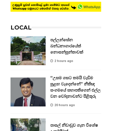
LOCAL
පල්ලන්සේන
බන්ධනාගාරයේත්
නොසන්සුන්තාවක්
2 hours ago
“උසම ගසට තමයි වැඩිම
සුළඟ වැදෙන්නේ” නීතිඥ
සංගමයේ සභාපතිගෙන් එල්ල
වන චෝදනාවන්ට පිළිතුරු
20 hours ago
පාසල් නිවාඩුව ගැන විශේෂ