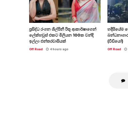
ප්‍රසිද්ධ රංගන ශිල්පිනී රිතූ ආකාර්ෂාගෙන්
හදිසියේම න
ලේක්හවුස් එකට මිලියන 100ක වන්දි
බන්ධනාගාර
ඉල්ලා එන්තරවාසියක්
(වීඩියෝ)
Off Road
4 hours ago
Off Road