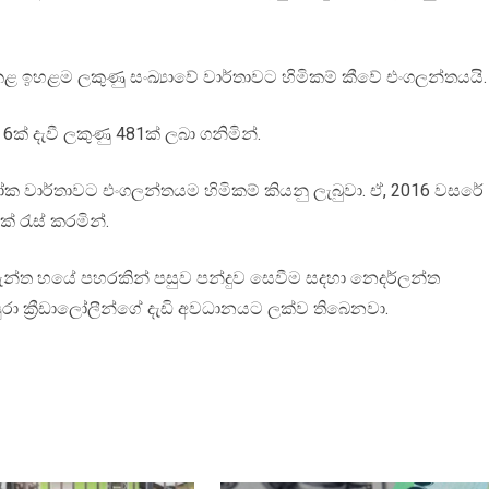
ළ ඉහළම ලකුණු සංඛ්‍යාවේ වාර්තාවට හිමිකම් කීවේ එංගලන්තයයි.
ක් දැවී ලකුණු 481ක් ලබා ගනිමින්.
ලෝක වාර්තාවට එංගලන්තයම හිමිකම් කියනු ලැබුවා. ඒ, 2016 වසරේ
් රැස් කරමින්.
ැවැන්ත හයේ පහරකින් පසුව පන්දුව සෙවීම සදහා නෙදර්ලන්ත
පුරා ක්‍රීඩාලෝලීන්ගේ දැඩි අවධානයට ලක්ව තිබෙනවා.