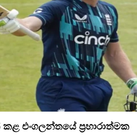
ුත් කළ එංගලන්තයේ ප්‍රහාරාත්මක