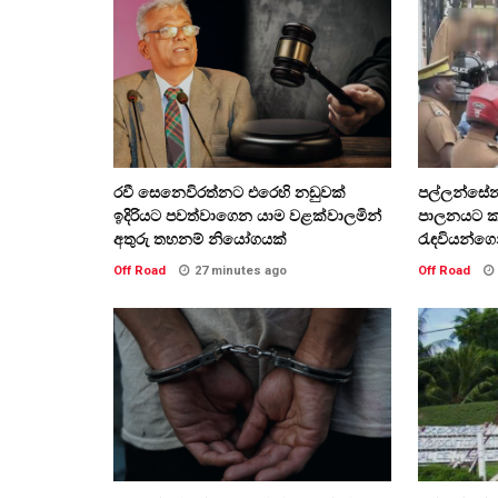
රවී සෙනෙවිරත්නට එරෙහි නඩුවක්
පල්ලන්සේන
ඉදිරියට පවත්වාගෙන යාම වළක්වාලමින්
පාලනයට කඳුළ
අතුරු තහනම් නියෝගයක්
රැඳවියන්ගෙන්
Off Road
27 minutes ago
Off Road