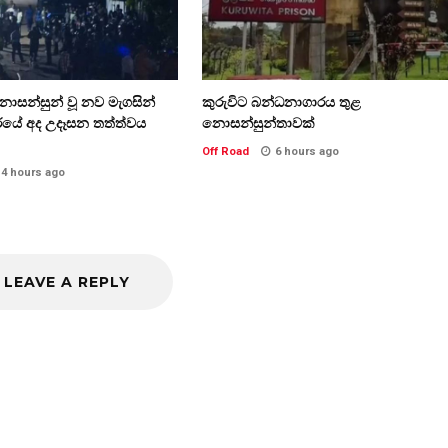
ොසන්සුන් වූ නව මැගසින්
කුරුවිට බන්ධනාගාරය තුළ
යේ අද උදෑසන තත්ත්වය
නොසන්සුන්තාවක්
Off Road
6 hours ago
4 hours ago
LEAVE A REPLY