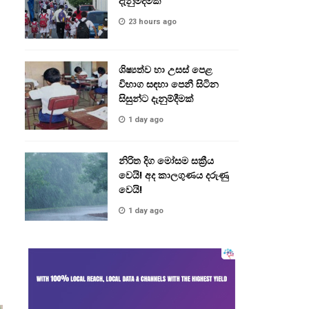
දැනුම්දීමක්
23 hours ago
ශිෂ්‍යත්ව හා උසස් පෙළ
විභාග සඳහා පෙනී සිටින
සිසුන්ට දැනුම්දීමක්
1 day ago
නිරිත දිග මෝසම සක්‍රීය
වෙයි! අද කාලගුණය දරුණු
වෙයි!
1 day ago