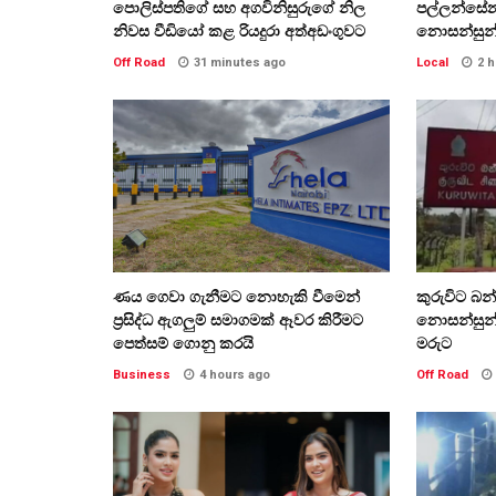
පොලිස්පතිගේ සහ අගවිනිසුරුගේ නිල
පල්ලන්සේ
නිවස වීඩියෝ කළ රියදුරා අත්අඩංගුවට
නොසන්සුන
Off Road
31 minutes ago
Local
2 
ණය ගෙවා ගැනීමට නොහැකි වීමෙන්
කුරුවිට බ
ප්‍රසිද්ධ ඇගලුම් සමාගමක් ඈවර කිරීමට
නොසන්සුන
පෙත්සම් ගොනු කරයි
මරුට
Business
4 hours ago
Off Road