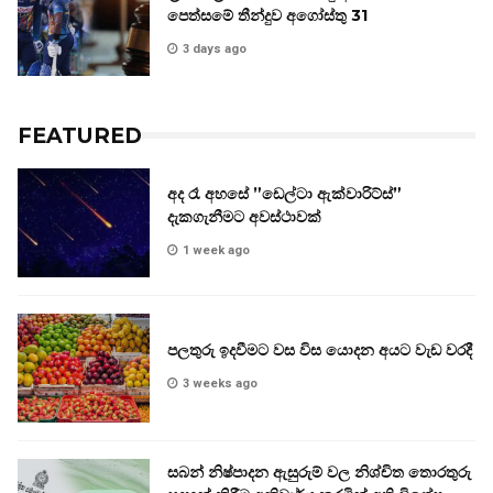
පෙත්සමේ තීන්දුව අගෝස්තු 31
3 days ago
FEATURED
අද රෑ අහසේ ”ඩෙල්ටා ඇක්වාරිට්ස්”
දැකගැනීමට අවස්ථාවක්
1 week ago
පලතුරු ඉදවීමට වස විස යොදන අයට වැඩ වරදී
3 weeks ago
සබන් නිෂ්පාදන ඇසුරුම් වල නිශ්චිත තොරතුරු