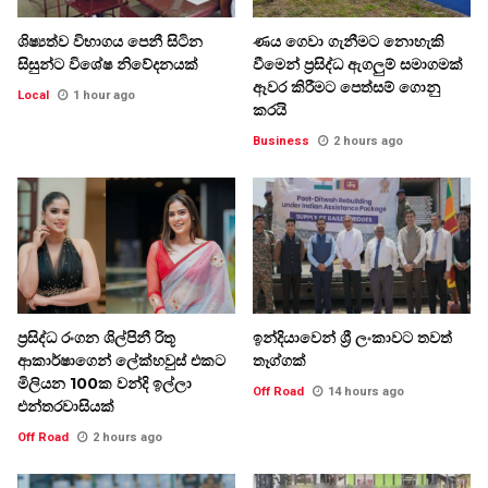
ශිෂ්‍යත්ව විභාගය පෙනී සිටින
ණය ගෙවා ගැනීමට නොහැකි
සිසුන්ට විශේෂ නිවේදනයක්
වීමෙන් ප්‍රසිද්ධ ඇගලුම් සමාගමක්
ඈවර කිරීමට පෙත්සම් ගොනු
Local
1 hour ago
කරයි
Business
2 hours ago
ප්‍රසිද්ධ රංගන ශිල්පිනී රිතූ
ඉන්දියාවෙන් ශ්‍රී ලංකාවට තවත්
ආකාර්ෂාගෙන් ලේක්හවුස් එකට
තෑග්ගක්
මිලියන 100ක වන්දි ඉල්ලා
Off Road
14 hours ago
එන්තරවාසියක්
Off Road
2 hours ago