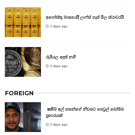
අගෝස්තු මාසයේදී ලාෆ්ස් ගෑස් මිල ස්ථාවරයි
2 days ago
රුපියල අදත් නගී
2 days ago
FOREIGN
ෂකීබ් අල් හසන්ගේ නිවසට පෙට්‍රල් බෝම්බ
ප්‍රහාරයක්
2 days ago