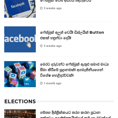
ෆේස්බුක් වෙබ් අඩවිය බිඳවැටෙයි
3 weeks ago
ෆේස්බුක් අලුත් වෙයි! ඩිස්ලයික් Button
එකක් හඳුන්වා දෙයි!
3 weeks ago
මෙරට දරුවන්ට ෆේස්බුක් ඇතුළු සමාජ මාධ්‍ය
සීමා කිරීමේ සූදානමක්! අගමැතිනියගෙන්
විශේෂ හෙළිදරව්වක්!
1 month ago
ELECTIONS
ගම්පහ දිස්ත්‍රික්කයට තරග කරන ප්‍රධාන