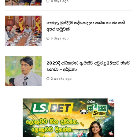
4 days ago
දෙමළ, මුස්ලිම් දේශපාලන පක්ෂ හා ජනපති
අතර හමුවක්
5 days ago
2029දී අධිකරණ ඇමතිව අවුරුදු 25කට හිරේ
දානවා – අර්චුනා
2 weeks ago