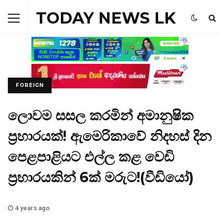
TODAY NEWS LK
FOREIGN
ලොවම සසල කරමින් අමානුෂික
ප්‍රහාරයක්! ඇමෙරිකාවේ නිදහස් දින
පෙළපාළියට එල්ල කළ වෙඩි
ප්‍රහාරයකින් 6ක් මරුට!(වීඩියෝ)
4 years ago