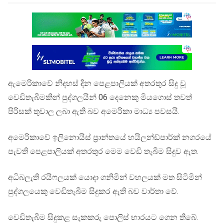
ඇමෙරිකාවේ නිදහස් දින පෙළපාලියක් අතරතුර සිදු වූ
වෙඩිතැබීමකින් පුද්ගලයින් 06 දෙනෙකු මියගොස් තවත්
පිරිසක් තුවාල ලබා ඇති බව අමෙරිකා මාධ්‍ය පවසයි.
අමෙරිකාවේ ඉලිනොයිස් ප්‍රාන්තයේ හයිලන්ඩ්පාර්ක් නගරයේ
පැවති පෙළපාලියක් අතරතුර මෙම වෙඩි තැබීම සිදුව ඇත.
අධිබලැති රයිෆලයක් යොදා ගනිමින් වහලයක් මත සිටිමින්
පුද්ගලයෙකු වෙඩිතැබීම සිදුකර ඇති බව වාර්තා වේ.
වෙඩිතැබීම සිදුකළ සැකකරු පොලිස් භාරයට ගෙන තිබේ.