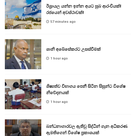
ඊශ්‍රායල යන්න ඉන්න අයට සුබ ආරංචියක්!
‍රජයෙන් අවස්ථාවක්!
57 minutes ago
ශානි අබේසේකරට උසස්වීමක්
1 hour ago
ශිෂ්‍යත්ව විභාගය පෙනී සිටින සිසුන්ට විශේෂ
නිවේදනයක්
1 hour ago
බන්ධනාගාරවල ඇතිවු සිද්ධීන් ගැන අධිකරණ
ඇමතිගෙන් විශේෂ ප්‍රකාශයක්