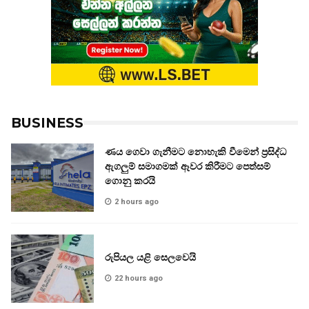
BUSINESS
ණය ගෙවා ගැනීමට නොහැකි වීමෙන් ප්‍රසිද්ධ
ඇගලුම් සමාගමක් ඈවර කිරීමට පෙත්සම්
ගොනු කරයි
2 hours ago
රුපියල යළි සෙලවෙයි
22 hours ago