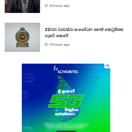
16 hours ago
22වන ව්‍යවස්ථා සංශෝධන පනත් කෙටුම්පත
ගැසට් කෙරේ
19 hours ago