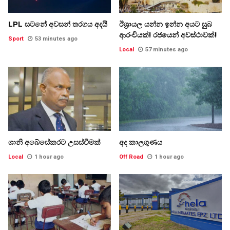
LPL සටනේ අවසන් තරගය අදයි
ඊශ්‍රායල යන්න ඉන්න අයට සුබ
ආරංචියක්! ‍රජයෙන් අවස්ථාවක්!
Sport
53 minutes ago
Local
57 minutes ago
ශානි අබේසේකරට උසස්වීමක්
අද කාලගුණය
Local
1 hour ago
Off Road
1 hour ago