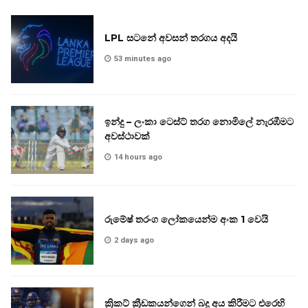
LPL සටනේ අවසන් තරගය අදයි
53 minutes ago
ඉන්දු – ලංකා ටෙස්ට් තරග නොමිලේ නැරඹීමට
අවස්ථාවක්
14 hours ago
රුමේෂ් තරංග ලෝකයෙන්ම අංක 1 වෙයි
2 days ago
ක්‍රිකට් ක්‍රීඩකයන්ගෙන් බදු අය කිරීමට එරෙහි