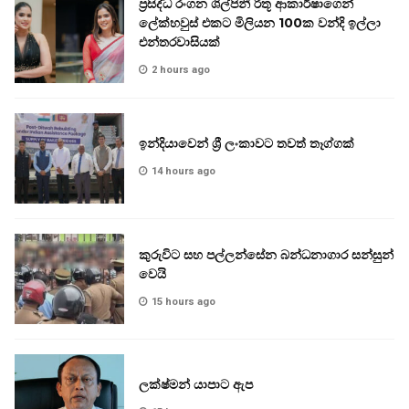
ප්‍රසිද්ධ රංගන ශිල්පිනී රිතූ ආකාර්ෂාගෙන්
ලේක්හවුස් එකට මිලියන 100ක වන්දි ඉල්ලා
එන්තරවාසියක්
2 hours ago
ඉන්දියාවෙන් ශ්‍රී ලංකාවට තවත් තෑග්ගක්
14 hours ago
කුරුවිට සහ පල්ලන්සේන බන්ධනාගාර සන්සුන්
වෙයි
15 hours ago
ලක්ෂ්මන් යාපාට ඇප