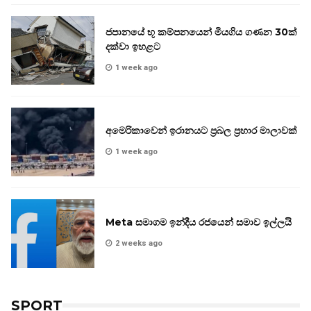
ජපානයේ භූ කම්පනයෙන් මියගිය ගණන 30ක්
දක්වා ඉහළට
1 week ago
අමෙරිකාවෙන් ඉරානයට ප්‍රබල ප්‍රහාර මාලාවක්
1 week ago
Meta සමාගම ඉන්දීය රජයෙන් සමාව ඉල්ලයි
2 weeks ago
SPORT