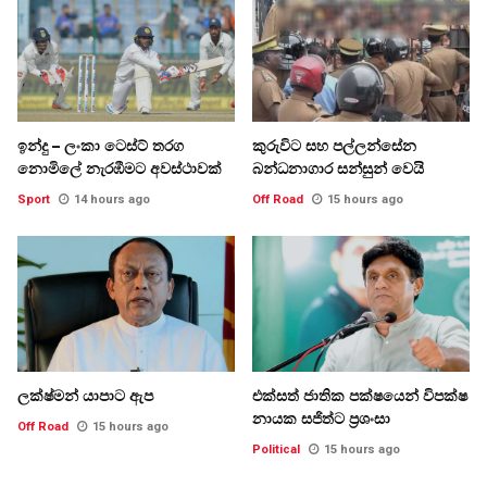
ඉන්දු – ලංකා ටෙස්ට් තරග
කුරුවිට සහ පල්ලන්සේන
නොමිලේ නැරඹීමට අවස්ථාවක්
බන්ධනාගාර සන්සුන් වෙයි
Sport
14 hours ago
Off Road
15 hours ago
ලක්ෂ්මන් යාපාට ඇප
එක්සත් ජාතික පක්ෂයෙන් විපක්ෂ
නායක සජිත්ට ප්‍රශංසා
Off Road
15 hours ago
Political
15 hours ago