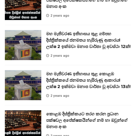
පක්ෂවල අපේක්ෂකයින්ගේ නම් හා ඔවුන්ගේ
මනාප අංක
2 years ago
මහ මැතිවරණ ඉතිහාසය තුළ ගම්පහ
දිස්ත්‍රික්කයේ ජනමතය හැසිරුණු ආකාරය!
ලක්ෂ 2 ඉක්මවා මනාප වාර්තා වූ අවස්ථා 12ක්!
2 years ago
මහ මැතිවරණ ඉතිහාසය තුළ කොළඹ
දිස්ත්‍රික්කයේ ජනමතය හැසිරුණු ආකාරය!
ලක්ෂ 2 ඉක්මවා මනාප වාර්තා වූ අවස්ථා 13ක්!
2 years ago
කොළඹ දිස්ත්‍රික්කයට තරග කරන ප්‍රධාන
පක්ෂවල අපේක්ෂකයින්ගේ නම් හා ඔවුන්ගේ
මනාප අංක
2 years ago