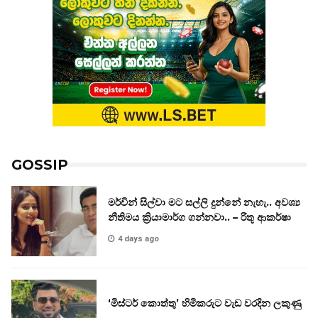
GOSSIP
මර්වින් සිල්වා මට සල්ලි දුන්නේ නැහැ.. අවශ්‍ය
නීතිමය ක්‍රියාමාර්ග ගන්නවා.. – රිතූ ආකර්ෂා
4 days ago
‘මිස්ටර් කොත්තු’ හිමිකරුට වැඩ වරදින ලකුණු