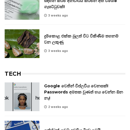
සඳහන් කිරීම අනිවාර්ය කරමින් අති විශේෂ
ගැසට්ටුවක්!
3 weeks ago
දුම්කොළ එක්ක බුලත් විට විකිණීම තහනම්
වන ලකුණු
3 weeks ago
TECH
Google වෙතින් විප්ලවීය වෙනසක්!
Passwords අමතක වුණත් භය වෙන්න ඕන
නෑ!
2 weeks ago