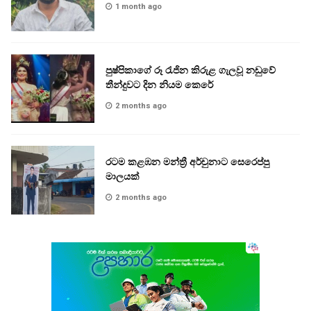
1 month ago
පුෂ්පිකාගේ රූ රැජින කිරුළ ගැලවූ නඩුවේ
තීන්දුවට දින නියම කෙරේ
2 months ago
රටම කළඹන මන්ත්‍රී අර්චුනාට සෙරෙප්පු
මාලයක්
2 months ago