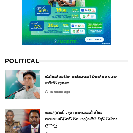
POLITICAL
එක්සත් ජාතික පක්ෂයෙන් විපක්ෂ නායක
සජිත්ට ප්‍රශංසා
15 hours ago
පොලිස්පති ගැන ප්‍රකාශයක් නිසා
පොහොට්ටුවේ මහ ලේකම්ට වැඩ වරදින
ලකුණු