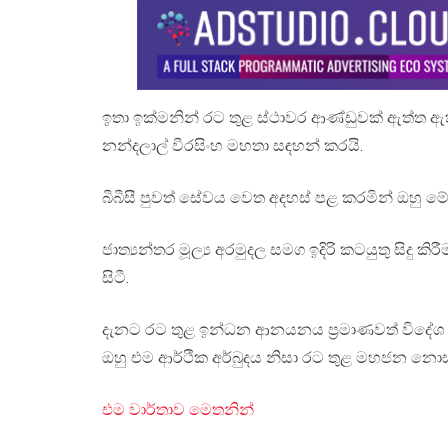
ඉතා ඉක්මනින් රට තුළ ස්ථාවර ආණ්ඩුවක් ඇත්ත 
නන්දලාල් වීරසිංහ මහතා සඳහන් කරයි.
බීබීසී පුවත් සේවය වෙත අදහස් පළ කරමින් ඔහු 
ජාත්‍යන්තර මූල්‍ය අරමුදල සමග ඉදිරි කටයුතු සිදු
සිටී.
දැනට රට තුළ ඉන්ධන ආනයනය ප්‍රමාණවත් විදේශ 
ඔහු එම ආර්ථික අර්බුදය නිසා රට තුළ මහජන නොස
එම වාර්තාව මෙතනින්