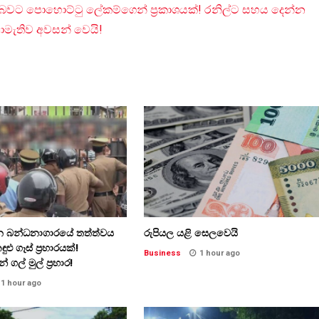
ට පොහොට්ටු ලේකම්ගෙන් ප්‍රකාශයක්! රනිල්ට සහය දෙන්න
නොමැතිව අවසන් වෙයි!
 බන්ධනාගාරයේ තත්ත්වය
රුපියල යළි සෙලවෙයි
ු ගෑස් ප්‍රහාරයක්!
Business
1 hour ago
 ගල් මුල් ප්‍රහාර!
1 hour ago