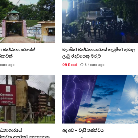
න බන්ධනාගාරයේත්
මැගසින් බන්ධනාගාරයේ ගැටුමින් තුවාල
්තාවක්
ලැබූ රැඳවියෙකු මරුට
hours ago
Off Road
3 hours ago
න්ධනාගාරයේ
අද අව් – වැසි තත්ත්වය
්තාවය අතරතුර දෙදෙනෙකු