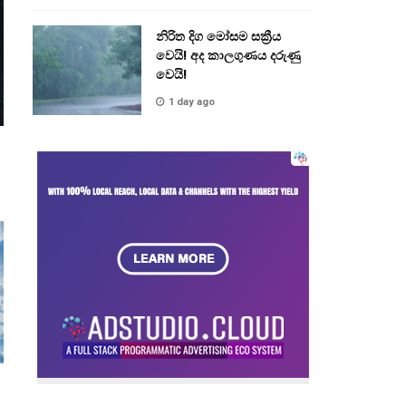
නිරිත දිග මෝසම සක්‍රීය
වෙයි! අද කාලගුණය දරුණු
වෙයි!
1 day ago