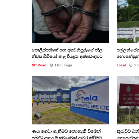
පොලිස්පතිගේ සහ අගවිනිසුරුගේ නිල
පල්ලන්සේ
නිවස වීඩියෝ කළ රියදුරා අත්අඩංගුවට
නොසන්සුන
Off Road
1 hour ago
Local
3 
ණය ගෙවා ගැනීමට නොහැකි වීමෙන්
කුරුවිට බ
ප්‍රසිද්ධ ඇගලුම් සමාගමක් ඈවර කිරීමට
නොසන්සුන