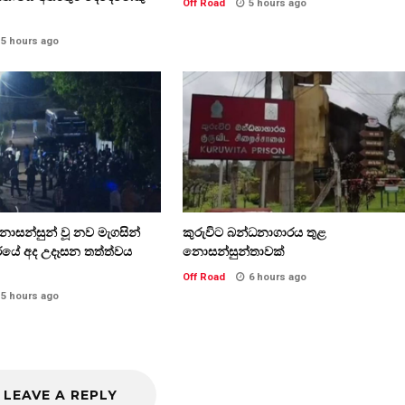
Off Road
5 hours ago
5 hours ago
ොසන්සුන් වූ නව මැගසින්
කුරුවිට බන්ධනාගාරය තුළ
යේ අද උදෑසන තත්ත්වය
නොසන්සුන්තාවක්
Off Road
6 hours ago
5 hours ago
LEAVE A REPLY