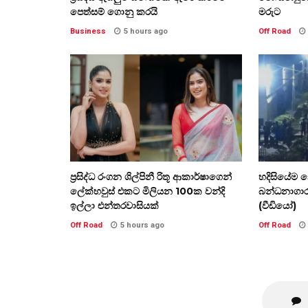
පෙත්සම් ගොනු කරයි
මරුට
Business
5 hours ago
Off Road
ප්‍රසිද්ධ රංගන ශිල්පිනී රිතූ ආකාර්ෂාගෙන්
හදිසියේම න
ලේක්හවුස් එකට මිලියන 100ක වන්දි
බන්ධනාගාර
ඉල්ලා එන්තරවාසියක්
(වීඩියෝ)
Off Road
5 hours ago
Off Road