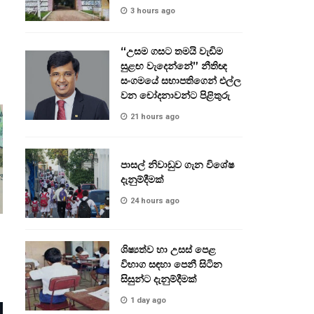
3 hours ago
“උසම ගසට තමයි වැඩිම
සුළඟ වැදෙන්නේ” නීතිඥ
සංගමයේ සභාපතිගෙන් එල්ල
වන චෝදනාවන්ට පිළිතුරු
21 hours ago
පාසල් නිවාඩුව ගැන විශේෂ
දැනුම්දීමක්
24 hours ago
ශිෂ්‍යත්ව හා උසස් පෙළ
විභාග සඳහා පෙනී සිටින
සිසුන්ට දැනුම්දීමක්
1 day ago