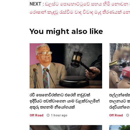
NEXT :
ඩලස්ට පොහොට්ටුවේ සහය හිමි නොවන බව
රොෂාන් කැඳවූ රැස්වීම වාද විවාද මැද තීරණයක් 
You might also like
රවී සෙනෙවිරත්නට එරෙහි නඩුවක්
පල්ලන්සේන
ඉදිරියට පවත්වාගෙන යාම වළක්වාලමින්
පාලනයට කඳුළ
අතුරු තහනම් නියෝගයක්
රැඳවියන්ගෙන්
Off Road
1 hour ago
Off Road