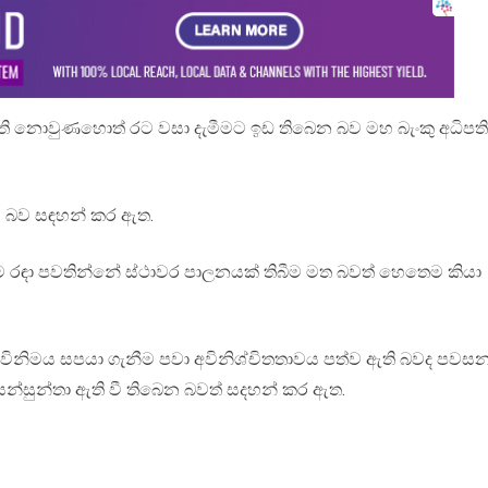
ඇති නොවුණහොත් රට වසා දැමීමට ඉඩ තිබෙන බව මහ බැංකු අධිපති
මේ බව සඳහන් කර ඇත.
 කිරීම රඳා පවතින්නේ ස්ථාවර පාලනයක් තිබීම මත බවත් හෙතෙම කියා
විනිමය සපයා ගැනීම පවා අවිනිශ්චිතතාවය පත්ව ඇති බවද පවස
න්සුන්තා ඇති වී තිබෙන බවත් සදහන් කර ඇත.