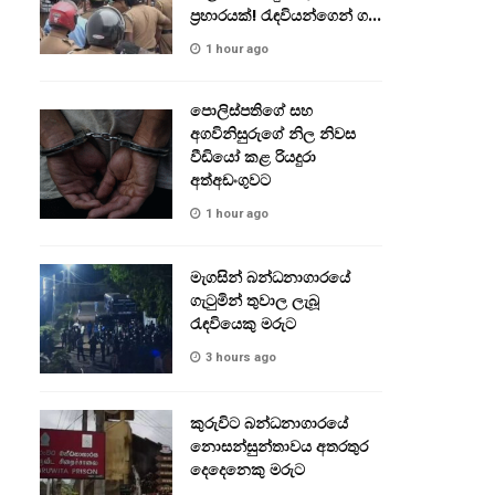
ප්‍රහාරයක්! රැඳවියන්ගෙන් ගල්
මුල් ප්‍රහාර!
1 hour ago
පොලිස්පතිගේ සහ
අගවිනිසුරුගේ නිල නිවස
වීඩියෝ කළ රියදුරා
අත්අඩංගුවට
1 hour ago
මැගසින් බන්ධනාගාරයේ
ගැටුමින් තුවාල ලැබූ
රැඳවියෙකු මරුට
3 hours ago
කුරුවිට බන්ධනාගාරයේ
නොසන්සුන්තාවය අතරතුර
දෙදෙනෙකු මරුට