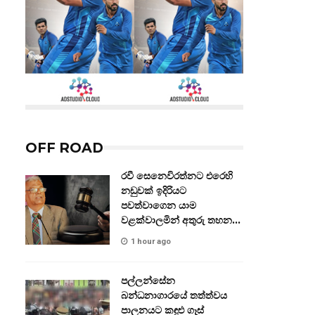
OFF ROAD
රවී සෙනෙවිරත්නට එරෙහි
නඩුවක් ඉදිරියට
පවත්වාගෙන යාම
වළක්වාලමින් අතුරු තහනම්
නියෝගයක්
1 hour ago
පල්ලන්සේන
බන්ධනාගාරයේ තත්ත්වය
පාලනයට කඳුළු ගෑස්