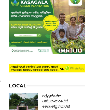
න
LOCAL
පල්ලන්සේන
බන්ධනාගාරයේත්
නොසන්සුන්තාවක්