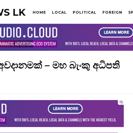
S LK
HOME
LOCAL
POLITICAL
FOREIGN
S
 අවදානමක් – මහ බැංකු අධිපති