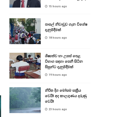
15 hours ago
පාසල් නිවාඩුව ගැන විශේෂ
දැනුම්දීමක්
18 hours ago
ශිෂ්‍යත්ව හා උසස් පෙළ
විභාග සඳහා පෙනී සිටින
සිසුන්ට දැනුම්දීමක්
19 hours ago
නිරිත දිග මෝසම සක්‍රීය
වෙයි! අද කාලගුණය දරුණු
වෙයි!
23 hours ago