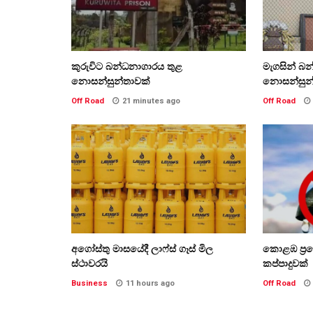
කුරුවිට බන්ධනාගාරය තුළ
මැගසින් බ
නොසන්සුන්තාවක්
නොසන්සුන
Off Road
21 minutes ago
Off Road
අගෝස්තු මාසයේදී ලාෆ්ස් ගෑස් මිල
කොළඹ ප්‍රද
ස්ථාවරයි
කප්පාදුවක්
Business
11 hours ago
Off Road