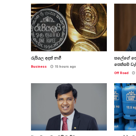
රුපියල අදත් නගී
සලේගේ පෙත
පෙත්සම් වැ
Business
15 hours ago
Off Road