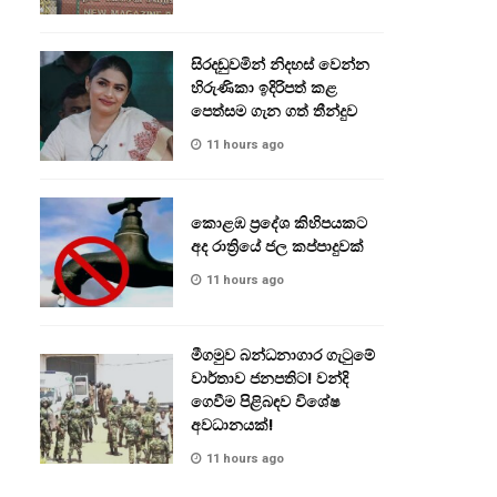
සිරදඬුවමින් නිදහස් වෙන්න
හිරුණිකා ඉදිරිපත් කළ
පෙත්සම ගැන ගත් තීන්දුව
11 hours ago
කොළඹ ප්‍රදේශ කිහිපයකට
අද රාත්‍රියේ ජල කප්පාදුවක්
11 hours ago
මීගමුව බන්ධනාගාර ගැටුමේ
වාර්තාව ජනපතිට! වන්දි
ගෙවීම පිළිබඳව විශේෂ
අවධානයක්!
11 hours ago