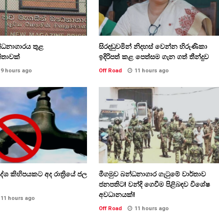
න්ධනාගාරය තුළ
සිරදඬුවමින් නිදහස් වෙන්න හිරුණිකා
්තාවක්
ඉදිරිපත් කළ පෙත්සම ගැන ගත් තීන්දුව
9 hours ago
Off Road
11 hours ago
ේශ කිහිපයකට අද රාත්‍රියේ ජල
මීගමුව බන්ධනාගාර ගැටුමේ වාර්තාව
ජනපතිට! වන්දි ගෙවීම පිළිබඳව විශේෂ
අවධානයක්!
11 hours ago
Off Road
11 hours ago