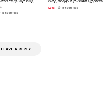
ාසයට අදාළව ගෑස් මිලේ
පාසල් නිවාඩුව ගැන විශේෂ දැනුම්දීමක්
ෑ
Local
18 hours ago
15 hours ago
LEAVE A REPLY