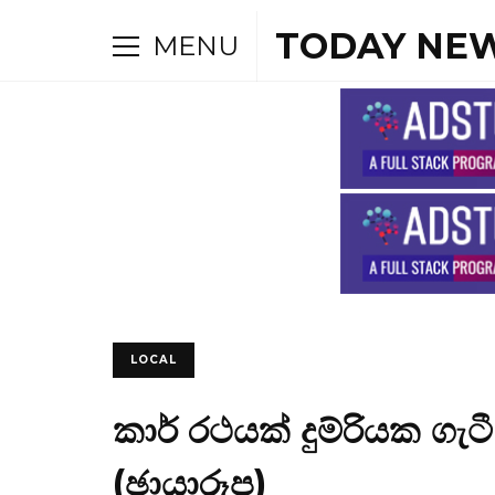
TODAY NEW
MENU
LOCAL
කාර් රථයක් දුම්රියක ගැ
(ඡායාරූප)