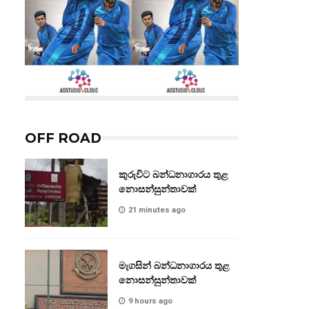
OFF ROAD
කුරුවිට බන්ධනාගාරය තුළ
නොසන්සුන්තාවක්
21 minutes ago
මැගසින් බන්ධනාගාරය තුළ
නොසන්සුන්තාවක්
9 hours ago