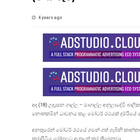
4 years ago
අද (18) උදෑසන ගාල්ල – මාගාල්ල අනුලාදේවී බාලි
නොතකමින් ධාවනය කළ මෝටර් රථයක් දුම්රියේ ගැට
අනතුරෙන් මෝටර් රථයේ ගමන් ගත් ගැබිනි කාන්තාවක
කරාපිටිය රෝහලට ඇතුළත් කර තිබෙනවා.