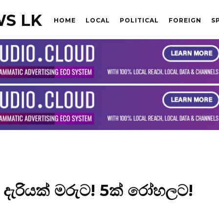
S LK
HOME
LOCAL
POLITICAL
FOREIGN
S
ටී දැරියක් මරුට! 5ක් රෝහලට!