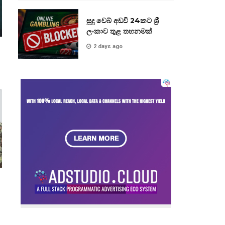
සූදු වෙබ් අඩවි 24කට ශ්‍රී
ලංකාව තුළ තහනමක්
2 days ago