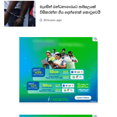
මැගසින් බන්ධනාගාරයට පාර්සලයක්
විසිකරන්න ගිය දෙන්නෙක් කොටුවෙයි
20 hours ago