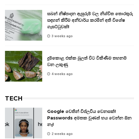
සබන් නිෂ්පාදන ඇසුරුම් වල නිශ්චිත තොරතුරු
සඳහන් කිරීම අනිවාර්ය කරමින් අති විශේෂ
ගැසට්ටුවක්!
3 weeks ago
දුම්කොළ එක්ක බුලත් විට විකිණීම තහනම්
වන ලකුණු
4 weeks ago
TECH
Google වෙතින් විප්ලවීය වෙනසක්!
Passwords අමතක වුණත් භය වෙන්න ඕන
නෑ!
2 weeks ago