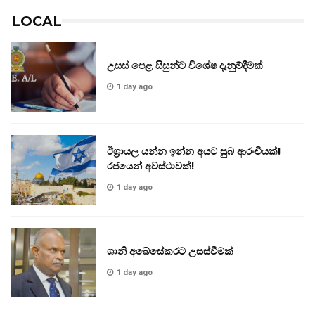
LOCAL
උසස් පෙළ සිසුන්ට විශේෂ දැනුම්දීමක්
1 day ago
ඊශ්‍රායල යන්න ඉන්න අයට සුබ ආරංචියක්!
‍රජයෙන් අවස්ථාවක්!
1 day ago
ශානි අබේසේකරට උසස්වීමක්
1 day ago