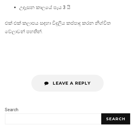
උදෑසන කාලයේ පැය 3 යි
එක් එක් කලාපය සඳහා විදුලිය කප්පාදු කරන නිශ්චිත
වේලාවන් පහතින්.
LEAVE A REPLY
Search
SEARCH