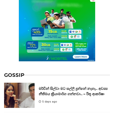
GOSSIP
මර්වින් සිල්වා මට සල්ලි දුන්නේ නැහැ.. අවශ්‍ය
නීතිමය ක්‍රියාමාර්ග ගන්නවා.. – රිතූ ආකර්ෂා
5 days ago