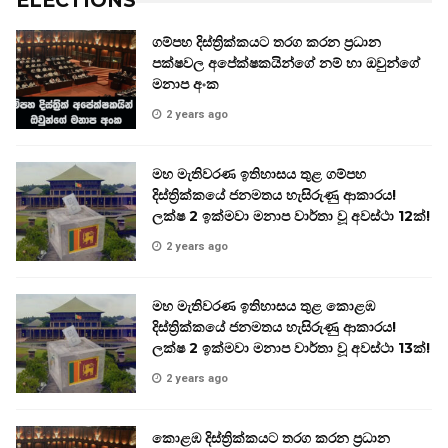
ELECTIONS
ගම්පහ දිස්ත්‍රික්කයට තරග කරන ප්‍රධාන
පක්ෂවල අපේක්ෂකයින්ගේ නම් හා ඔවුන්ගේ
මනාප අංක
2 years ago
මහ මැතිවරණ ඉතිහාසය තුළ ගම්පහ
දිස්ත්‍රික්කයේ ජනමතය හැසිරුණු ආකාරය!
ලක්ෂ 2 ඉක්මවා මනාප වාර්තා වූ අවස්ථා 12ක්!
2 years ago
මහ මැතිවරණ ඉතිහාසය තුළ කොළඹ
දිස්ත්‍රික්කයේ ජනමතය හැසිරුණු ආකාරය!
ලක්ෂ 2 ඉක්මවා මනාප වාර්තා වූ අවස්ථා 13ක්!
2 years ago
කොළඹ දිස්ත්‍රික්කයට තරග කරන ප්‍රධාන