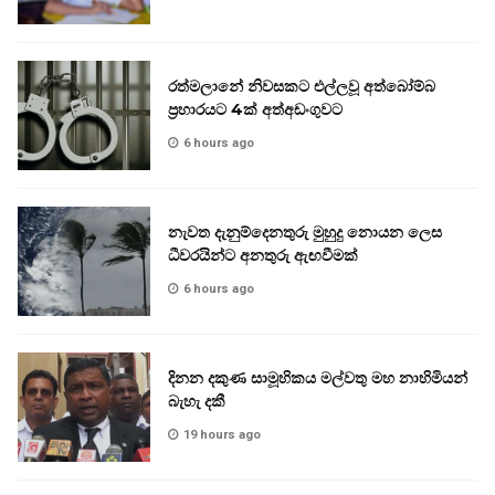
රත්මලානේ නිවසකට එල්ලවූ අත්බෝම්බ
ප්‍රහාරයට 4ක් අත්අඩංගුවට
6 hours ago
නැවත දැනුම්දෙනතුරු මුහුදු නොයන ලෙස
ධීවරයින්ට අනතුරු ඇඟවීමක්
6 hours ago
දිනන දකුණ සාමූහිකය මල්වතු මහ නාහිමියන්
බැහැ දකී
19 hours ago