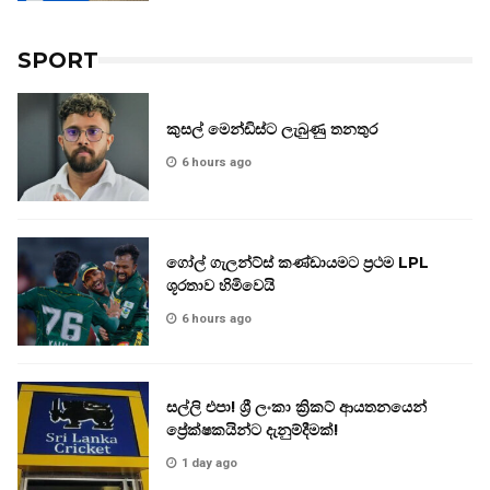
SPORT
කුසල් මෙන්ඩිස්ට ලැබුණු තනතුර
6 hours ago
ගෝල් ගැලන්ට්ස් කණ්ඩායමට ප්‍රථම LPL
ශූරතාව හිමිවෙයි
6 hours ago
සල්ලි එපා! ශ්‍රී ලංකා ක්‍රිකට් ආයතනයෙන්
ප්‍රේක්ෂකයින්ට දැනුම්දීමක්!
1 day ago