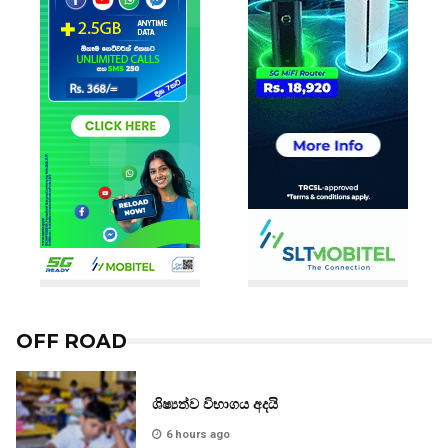
OFF ROAD
ශිෂ්‍යත්ව විභාගය අදයි
6 hours ago