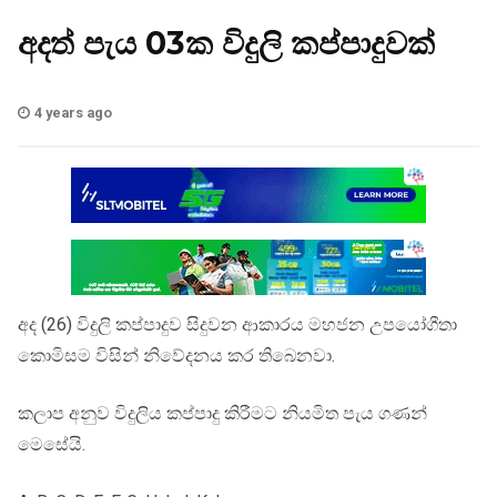
අදත් පැය 03ක විදුලි කප්පාදුවක්
4 years ago
අද (26) විදුලි කප්පාදුව සිදුවන ආකාරය මහජන උපයෝගීතා
කොමිසම විසින් නිවේදනය කර තිබෙනවා.
කලාප අනුව විදුලිය කප්පාදු කිරීමට නියමිත පැය ගණන්
මෙසේයි.