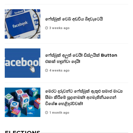
ෆේස්බුක් වෙබ් අඩවිය බිඳවැටෙයි
3 weeks ago
ෆේස්බුක් අලුත් වෙයි! ඩිස්ලයික් Button
එකක් හඳුන්වා දෙයි!
4 weeks ago
මෙරට දරුවන්ට ෆේස්බුක් ඇතුළු සමාජ මාධ්‍ය
සීමා කිරීමේ සූදානමක්! අගමැතිනියගෙන්
විශේෂ හෙළිදරව්වක්!
1 month ago