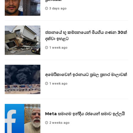
3 days ago
ජපානයේ භූ කම්පනයෙන් මියගිය ගණන 30ක්
දක්වා ඉහළට
1 week ago
අමෙරිකාවෙන් ඉරානයට ප්‍රබල ප්‍රහාර මාලාවක්
1 week ago
Meta සමාගම ඉන්දීය රජයෙන් සමාව ඉල්ලයි
2 weeks ago