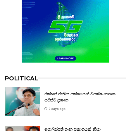
POLITICAL
එක්සත් ජාතික පක්ෂයෙන් විපක්ෂ නායක
සජිත්ට ප්‍රශංසා
2 days ago
පොලිස්පති ගැන ප්‍රකාශයක් නිසා