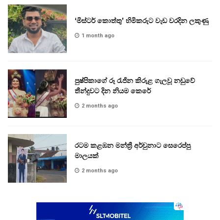
‘මිස්ටර් කොත්තු’ හිමිකරුට වැඩ වරදින ලකුණු
1 month ago
පුෂ්පිකාගේ රූ රැජින කිරුළ ගැලවූ නඩුවේ
තීන්දුවට දින නියම කෙරේ
2 months ago
රටම කළඹන මන්ත්‍රී අර්චුනාට සෙරෙප්පු
මාලයක්
2 months ago