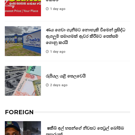
1 day ago
ණය ගෙවා ගැනීමට නොහැකි වීමෙන් ප්‍රසිද්ධ
ඇගලුම් සමාගමක් ඈවර කිරීමට පෙත්සම්
ගොනු කරයි
1 day ago
රුපියල යළි සෙලවෙයි
2 days ago
FOREIGN
ෂකීබ් අල් හසන්ගේ නිවසට පෙට්‍රල් බෝම්බ
ප්‍රහාරයක්