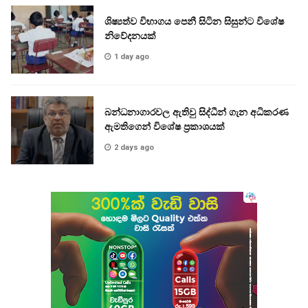
ශිෂ්‍යත්ව විභාගය පෙනී සිටින සිසුන්ට විශේෂ
නිවේදනයක්
1 day ago
බන්ධනාගාරවල ඇතිවු සිද්ධීන් ගැන අධිකරණ
ඇමතිගෙන් විශේෂ ප්‍රකාශයක්
2 days ago