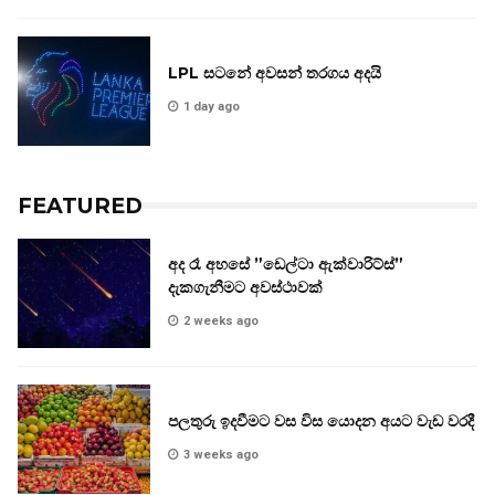
LPL සටනේ අවසන් තරගය අදයි
1 day ago
FEATURED
අද රෑ අහසේ ”ඩෙල්ටා ඇක්වාරිට්ස්”
දැකගැනීමට අවස්ථාවක්
2 weeks ago
පලතුරු ඉදවීමට වස විස යොදන අයට වැඩ වරදී
3 weeks ago