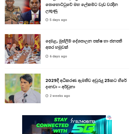
පොහොට්ටුවේ මහ ලේකම්ට වැඩ වරදින
ලකුණු
5 days ago
දෙමළ, මුස්ලිම් දේශපාලන පක්ෂ හා ජනපති
අතර හමුවක්
6 days ago
2029දී අධිකරණ ඇමතිව අවුරුදු 25කට හිරේ
දානවා – අර්චුනා
2 weeks ago