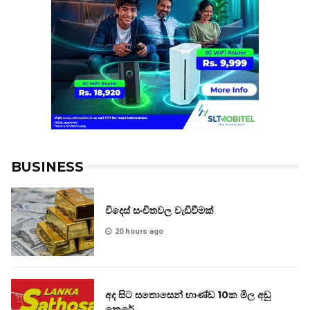
BUSINESS
විදෙස් සංචිතවල වැඩිවීමක්
20 hours ago
අද සිට සතොසෙන් භාණ්ඩ 10ක මිල අඩු
කෙරේ