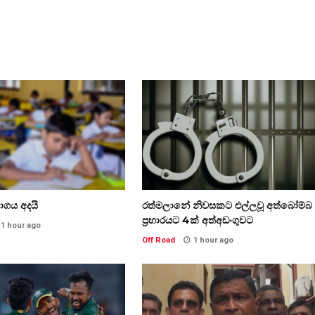
භාගය අදයි
රත්මලානේ නිවසකට එල්ලවූ අත්බෝම්බ
ප්‍රහාරයට 4ක් අත්අඩංගුවට
1 hour ago
Off Road
1 hour ago