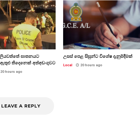
්ලියවත්තේ ඝාතනයට
උසස් පෙළ සිසුන්ට විශේෂ දැනුම්දීමක්
ඇතුළු තිදෙනෙක් අත්අඩංගුවට
Local
20 hours ago
20 hours ago
LEAVE A REPLY