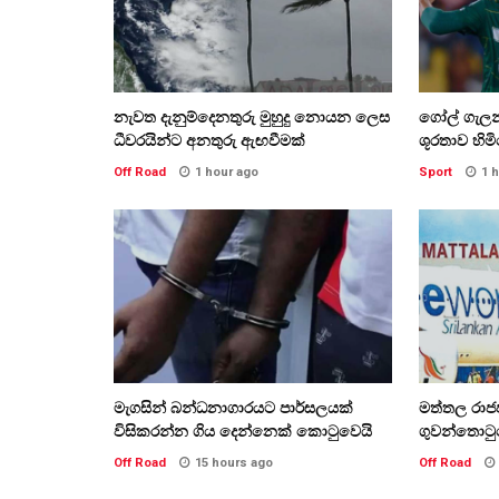
නැවත දැනුම්දෙනතුරු මුහුදු නොයන ලෙස
ගෝල් ගැලන්
ධීවරයින්ට අනතුරු ඇඟවීමක්
ශූරතාව හිම
Off Road
1 hour ago
Sport
1 
මැගසින් බන්ධනාගාරයට පාර්සලයක්
මත්තල රාජප
විසිකරන්න ගිය දෙන්නෙක් කොටුවෙයි
ගුවන්තොටු
Off Road
15 hours ago
Off Road