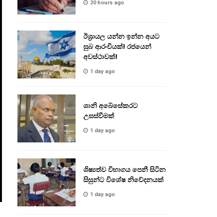
20 hours ago
ඊශ්‍රායල යන්න ඉන්න අයට
සුබ ආරංචියක්! ‍රජයෙන්
අවස්ථාවක්!
1 day ago
ශානි අබේසේකරට
උසස්වීමක්
1 day ago
ශිෂ්‍යත්ව විභාගය පෙනී සිටින
සිසුන්ට විශේෂ නිවේදනයක්
1 day ago