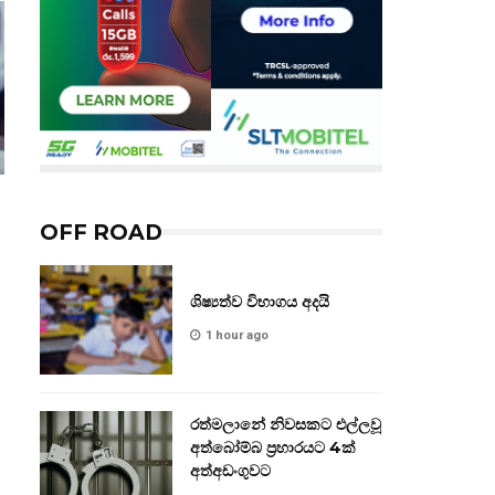
OFF ROAD
ශිෂ්‍යත්ව විභාගය අදයි
1 hour ago
රත්මලානේ නිවසකට එල්ලවූ
අත්බෝම්බ ප්‍රහාරයට 4ක්
අත්අඩංගුවට