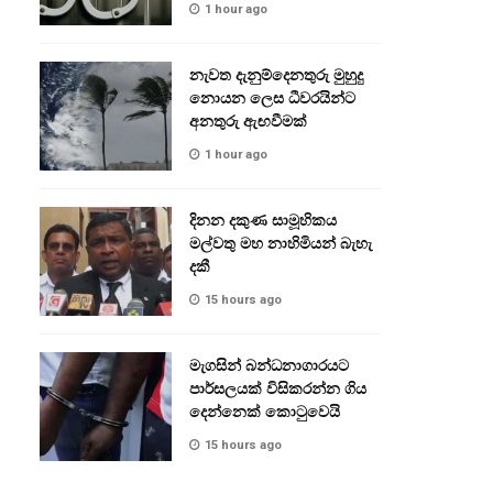
1 hour ago
නැවත දැනුම්දෙනතුරු මුහුදු
නොයන ලෙස ධීවරයින්ට
අනතුරු ඇඟවීමක්
1 hour ago
දිනන දකුණ සාමූහිකය
මල්වතු මහ නාහිමියන් බැහැ
දකී
15 hours ago
මැගසින් බන්ධනාගාරයට
පාර්සලයක් විසිකරන්න ගිය
දෙන්නෙක් කොටුවෙයි
15 hours ago