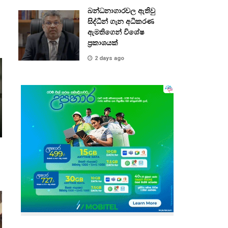
බන්ධනාගාරවල ඇතිවු
සිද්ධීන් ගැන අධිකරණ
ඇමතිගෙන් විශේෂ
ප්‍රකාශයක්
2 days ago