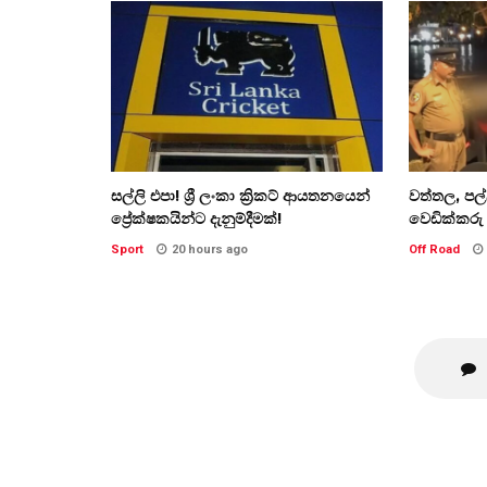
සල්ලි එපා! ශ්‍රී ලංකා ක්‍රිකට් ආයතනයෙන්
වත්තල, පල
ප්‍රේක්ෂකයින්ට දැනුම්දීමක්!
වෙඩික්කරු 
Sport
20 hours ago
Off Road