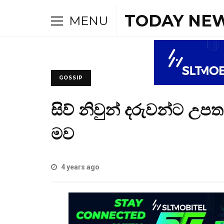
TODAY NEW
MENU
GOSSIP
සිව් නිවුන් දරුවන්ට උපත
මව
4 years ago