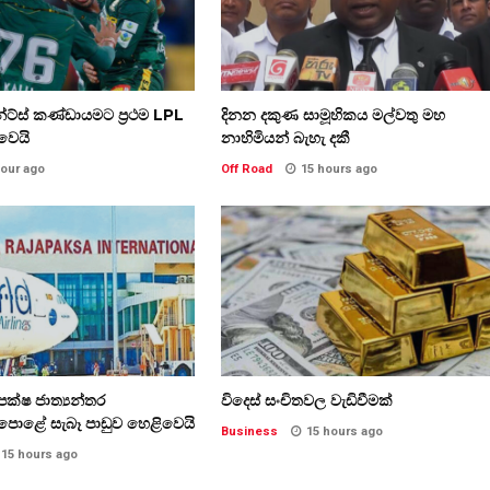
ට්ස් කණ්ඩායමට ප්‍රථම LPL
දිනන දකුණ සාමූහිකය මල්වතු මහ
ිවෙයි
නාහිමියන් බැහැ දකී
hour ago
Off Road
15 hours ago
ක්ෂ ජාත්‍යන්තර
විදෙස් සංචිතවල වැඩිවීමක්
පොළේ සැබෑ පාඩුව හෙළිවෙයි
Business
15 hours ago
15 hours ago