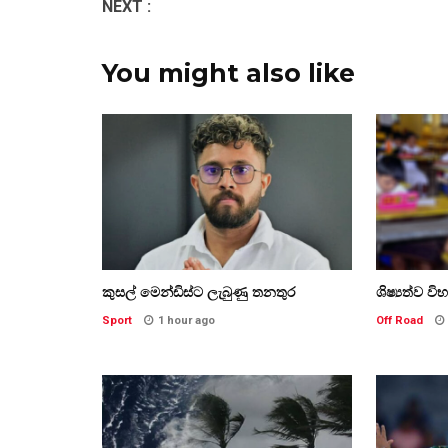
NEXT :
You might also like
කුසල් මෙන්ඩිස්ට ලැබුණු තනතුර
ශිෂ්‍යත්ව වි
Sport
1 hour ago
Off Road