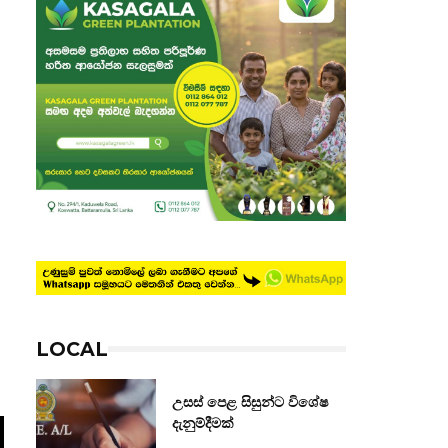
LOCAL
උසස් පෙළ සිසුන්ට විශේෂ
දැනුම්දීමක්