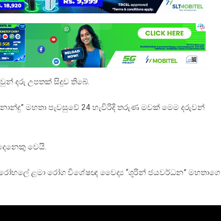
න් දරු උපතක් සිදුව තිබේ.
්‍රනාන්දු” මහතා පැවසුවේ 24 හැවිරිදි තරුණ මවක් මෙම දරුවන්
දෙනෙකු වෙයි.
ික රෝහලේ ළමා රෝග විශේෂඥ වෛද්‍ය “ශූරින් ජයවර්ධන” මහතාගෙ
.