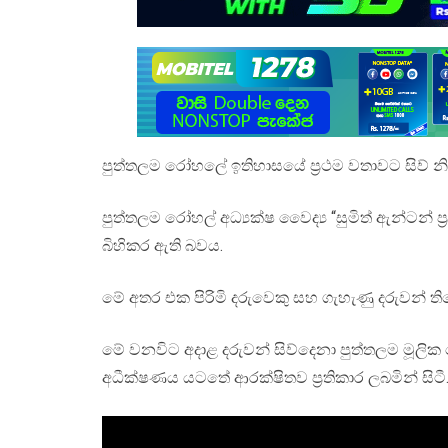
පුත්තලම රෝහලේ ඉතිහාසයේ ප්‍රථම වතාවට සිව් නිවු
පුත්තලම රෝහල් අධ්‍යක්ෂ වෛද්‍ය “සුමිත් ඇන්ටන් ප
බිහිකර ඇති බවය.
මේ අතර එක පිරිමි දරුවෙකු සහ ගැහැණු දරුවන් ති
මේ වනවිට අදාළ දරුවන් සිව්දෙනා පුත්තලම මූල
අධීක්ෂණය යටතේ ආරක්ෂිතව ප්‍රතිකාර ලබමින් සිටී