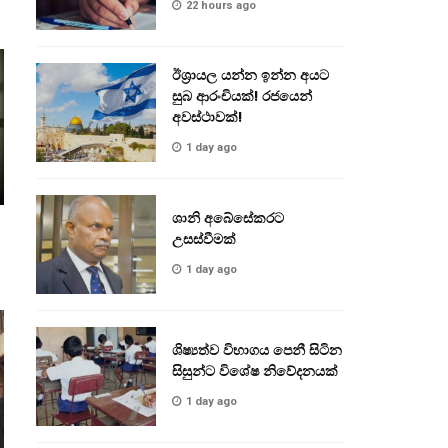
22 hours ago
ඊශ්‍රායල යන්න ඉන්න අයට
සුබ ආරංචියක්! ‍රජයෙන්
අවස්ථාවක්!
1 day ago
ශානි අබේසේකරට
උසස්වීමක්
1 day ago
ශිෂ්‍යත්ව විභාගය පෙනී සිටින
සිසුන්ට විශේෂ නිවේදනයක්
1 day ago