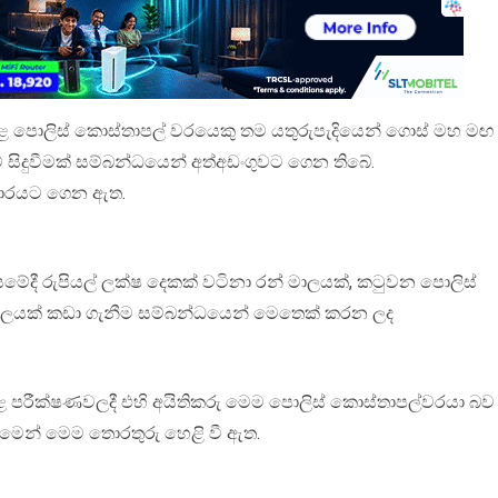
ළ පොලිස් කොස්තාපල් වරයෙකු තම යතුරුපැදියෙන් ගොස් මහ මඟ
ිදුවීමක් සම්බන්ධයෙන් අත්අඩංගුවට ගෙන තිබේ.
 බාරයට ගෙන ඇත.
ේදී රුපියල් ලක්ෂ දෙකක් වටිනා රන් මාලයක්, කටුවන පොලිස්
ා මාලයක් කඩා ගැනීම සම්බන්ධයෙන් මෙතෙක් කරන ලද
කළ පරීක්ෂණවලදී එහි අයිතිකරු මෙම පොලිස් කොස්තාපල්වරයා බව
ිරීමෙන් මෙම තොරතුරු හෙළි වී ඇත.