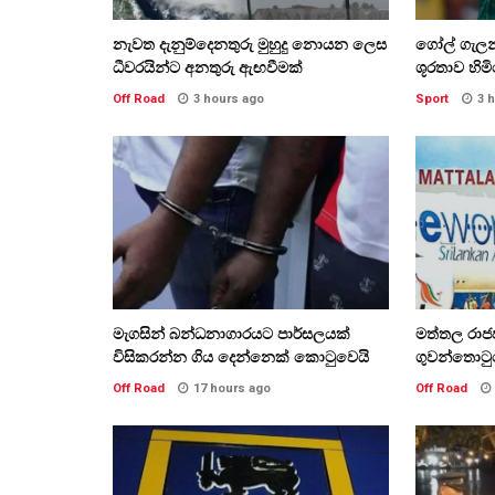
නැවත දැනුම්දෙනතුරු මුහුදු නොයන ලෙස
ගෝල් ගැලන්
ධීවරයින්ට අනතුරු ඇඟවීමක්
ශූරතාව හිම
Off Road
3 hours ago
Sport
3 
මැගසින් බන්ධනාගාරයට පාර්සලයක්
මත්තල රාජප
විසිකරන්න ගිය දෙන්නෙක් කොටුවෙයි
ගුවන්තොටු
Off Road
17 hours ago
Off Road