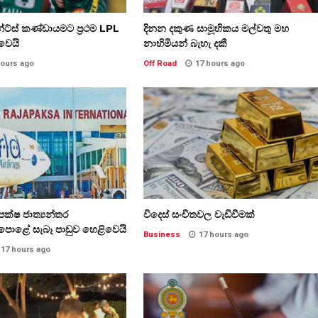
ට්ස් කණ්ඩායමට ප්‍රථම LPL
දිනන දකුණ සාමූහිකය මල්වතු මහ
ිවෙයි
නාහිමියන් බැහැ දකී
hours ago
Off Road
17 hours ago
ක්ෂ ජාත්‍යන්තර
විදෙස් සංචිතවල වැඩිවීමක්
පොළේ සැබෑ පාඩුව හෙළිවෙයි
Business
17 hours ago
17 hours ago