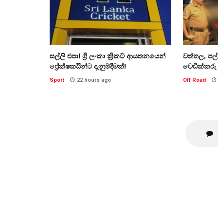
සල්ලි එපා! ශ්‍රී ලංකා ක්‍රිකට් ආයතනයෙන්
වත්තල, පල
ප්‍රේක්ෂකයින්ට දැනුම්දීමක්!
වෙඩික්කරු 
Sport
22 hours ago
Off Road