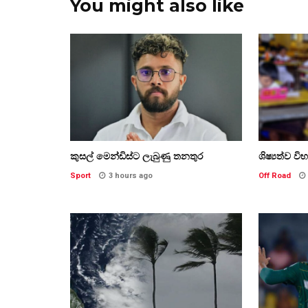
You might also like
කුසල් මෙන්ඩිස්ට ලැබුණු තනතුර
ශිෂ්‍යත්ව වි
Sport
3 hours ago
Off Road