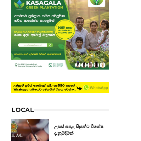
LOCAL
උසස් පෙළ සිසුන්ට විශේෂ
දැනුම්දීමක්