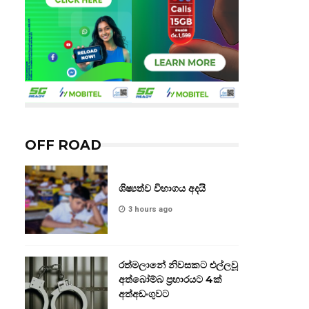
OFF ROAD
ශිෂ්‍යත්ව විභාගය අදයි
3 hours ago
රත්මලානේ නිවසකට එල්ලවූ
අත්බෝම්බ ප්‍රහාරයට 4ක්
අත්අඩංගුවට