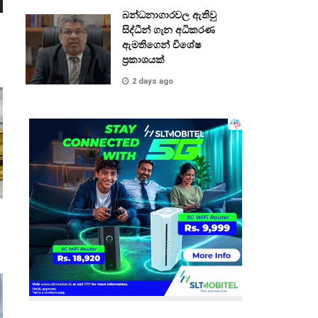
බන්ධනාගාරවල ඇතිවු
සිද්ධීන් ගැන අධිකරණ
ඇමතිගෙන් විශේෂ
ප්‍රකාශයක්
2 days ago