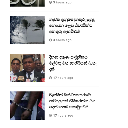
3 hours ago
නැවත දැනුම්දෙනතුරු මුහුදු
නොයන ලෙස ධීවරයින්ට
අනතුරු ඇඟවීමක්
3 hours ago
දිනන දකුණ සාමූහිකය
මල්වතු මහ නාහිමියන් බැහැ
දකී
17 hours ago
මැගසින් බන්ධනාගාරයට
පාර්සලයක් විසිකරන්න ගිය
දෙන්නෙක් කොටුවෙයි
17 hours ago