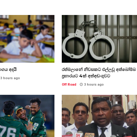
භාගය අදයි
රත්මලානේ නිවසකට එල්ලවූ අත්බෝම්බ
ප්‍රහාරයට 4ක් අත්අඩංගුවට
3 hours ago
Off Road
3 hours ago