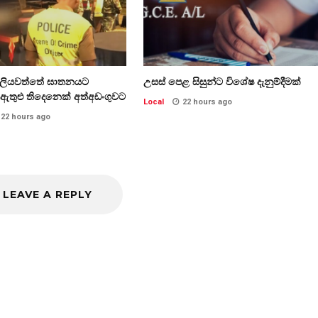
්ලියවත්තේ ඝාතනයට
උසස් පෙළ සිසුන්ට විශේෂ දැනුම්දීමක්
ඇතුළු තිදෙනෙක් අත්අඩංගුවට
Local
22 hours ago
22 hours ago
LEAVE A REPLY