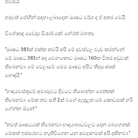
පවසයි.
හදවත් රෝගීන් සඳහා ලබාදෙන ඖෂධ වර්ග ද ඒ අතර වෙයි.
විශේෂඥ වෛද්‍ය ඩී.ආර්.කේ. හේරත් මහතා,
“ඖෂධ 383ක් එක්ක තමයි අපි මේ දවස්වල වැඩ කරන්නේ.
මේ ඖෂධ 383න් අද වෙනකොට ඖෂධ 160ක විතර අඩුවක්
තිබෙනවා. මේ වෙලාවේ මෙම ඖෂධ අපිට තිබුණොත්
හොඳයි.”
“හෘදයවස්තුවේ අමාරුවට දිවයට තියාගන්න පෙත්තක්
තිබෙනවා. මේක තව සති 2ක් වගේ ඇතුළත යම් කොටසක් හරි
ගේන්න ඕනේ.”
“තවත් ඖෂධයක් තිබෙනවා හෘදයාබාධවලට දෙන බෙහෙතක්.
මේකත් ඉස්සරහට නැතිවීගෙන යන අවදානමක් අපි දකිනවා.”