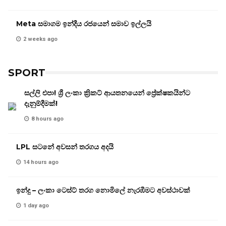
Meta සමාගම ඉන්දීය රජයෙන් සමාව ඉල්ලයි
2 weeks ago
SPORT
සල්ලි එපා! ශ්‍රී ලංකා ක්‍රිකට් ආයතනයෙන් ප්‍රේක්ෂකයින්ට
දැනුම්දීමක්!
8 hours ago
LPL සටනේ අවසන් තරගය අදයි
14 hours ago
ඉන්දු – ලංකා ටෙස්ට් තරග නොමිලේ නැරඹීමට අවස්ථාවක්
1 day ago