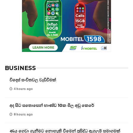
BUSINESS
විදෙස් සංචිතවල වැඩිවීමක්
4 hours ago
අද සිට සතොසෙන් භාණ්ඩ 10ක මිල අඩු කෙරේ
8 hours ago
ණය ගෙවා ගැනීමට නොහැකි වීමෙන් ප්‍රසිද්ධ ඇගලුම් සමාගමක්