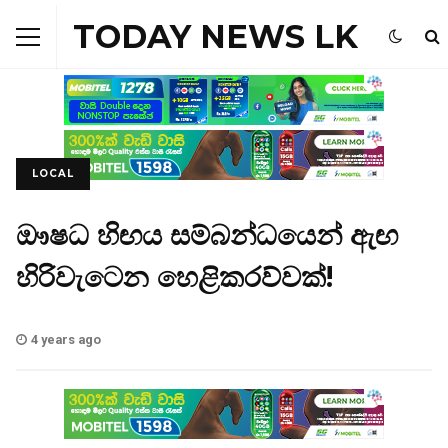
TODAY NEWS LK
LOCAL
ඖෂධ හිඟය සම්බන්ධයෙන් ඇඟ
හිරිවැටෙන හෙළිකරව්වක්!
4 years ago