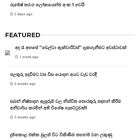
රුමේෂ් තරංග ලෝකයෙන්ම අංක 1 වෙයි
2 days ago
FEATURED
අද රෑ අහසේ ”ඩෙල්ටා ඇක්වාරිට්ස්” දැකගැනීමට අවස්ථාවක්
1 week ago
පලතුරු ඉදවීමට වස විස යොදන අයට වැඩ වරදී
3 weeks ago
සබන් නිෂ්පාදන ඇසුරුම් වල නිශ්චිත තොරතුරු සඳහන් කිරීම
අනිවාර්ය කරමින් අති විශේෂ ගැසට්ටුවක්!
3 weeks ago
දුම්කොළ එක්ක බුලත් විට විකිණීම තහනම් වන ලකුණු