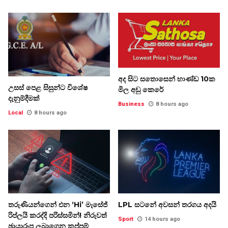
අද සිට සතොසෙන් භාණ්ඩ 10ක
උසස් පෙළ සිසුන්ට විශේෂ
මිල අඩු කෙරේ
දැනුම්දීමක්
Business
8 hours ago
Local
8 hours ago
තරුණියන්ගෙන් එන ‘Hi’ මැසේජ්
LPL සටනේ අවසන් තරගය අදයි
රිප්ලයි කරද්දි පරිස්සමින්! නිරුවත්
Sport
14 hours ago
ඡායාරූප ලබාගෙන කප්පම්