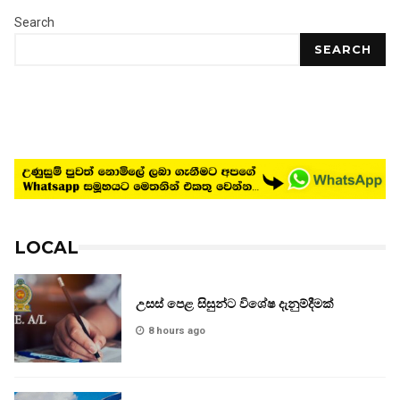
Search
SEARCH
LOCAL
උසස් පෙළ සිසුන්ට විශේෂ දැනුම්දීමක්
8 hours ago