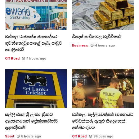
මත්තල රාජපක්ෂ ජාත්‍යන්තර
විදෙස් සංචිතවල වැඩිවීමක්
ගුවන්තොටුපොළේ සැබෑ පාඩුව
Business
4 hours ago
හෙළිවෙයි
Off Road
4 hours ago
සල්ලි එපා! ශ්‍රී ලංකා ක්‍රිකට්
වත්තල, පල්ලියවත්තේ ඝාතනයට
ආයතනයෙන් ප්‍රේක්ෂකයින්ට
වෙඩික්කරු ඇතුළු තිදෙනෙක්
දැනුම්දීමක්!
අත්අඩංගුවට
Sport
8 hours ago
Off Road
8 hours ago