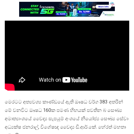
මෙරටට අත්‍යවශ්‍ය කාණ්ඩයේ ඇති ඖෂධ වර්ග 383 අතරින්
මේ වනවිට ඖෂධ 160ක පමණ හිඟයක් පවතින බ සෞඛ්‍ය
අමාත්‍යාංශයේ වෛද්‍ය සැපයුම් අංශයේ නියෝජ්‍ය සෞඛ්‍ය සේවා
අධ්‍යක්ෂ ජනරාල්, විශේෂඥ වෛද්‍ය ඩී.ආර්.කේ. හේරත් මහතා