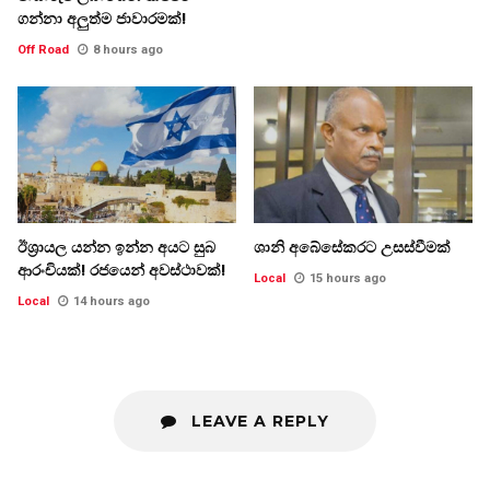
ගන්නා අලුත්ම ජාවාරමක්!
Off Road
8 hours ago
ඊශ්‍රායල යන්න ඉන්න අයට සුබ
ශානි අබේසේකරට උසස්වීමක්
ආරංචියක්! ‍රජයෙන් අවස්ථාවක්!
Local
15 hours ago
Local
14 hours ago
LEAVE A REPLY