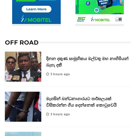
OFF ROAD
දිනන දකුණ සාමූහිකය මල්වතු මහ නාහිමියන්
බැහැ දකී
3 hours ago
මැගසින් බන්ධනාගාරයට පාර්සලයක්
විසිකරන්න ගිය දෙන්නෙක් කොටුවෙයි
3 hours ago