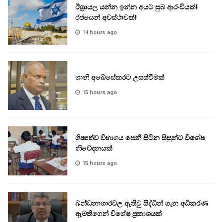
ඊශ්‍රායල යන්න ඉන්න අයට සුබ ආරංචියක්!
‍රජයෙන් අවස්ථාවක්!
14 hours ago
ශානි අබේසේකරට උසස්වීමක්
15 hours ago
ශිෂ්‍යත්ව විභාගය පෙනී සිටින සිසුන්ට විශේෂ
නිවේදනයක්
15 hours ago
බන්ධනාගාරවල ඇතිවු සිද්ධීන් ගැන අධිකරණ
ඇමතිගෙන් විශේෂ ප්‍රකාශයක්