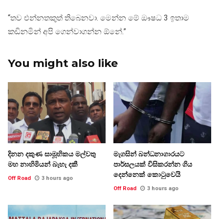
“තව එන්නතකුත් තිබෙනවා. මෙන්න මේ ඖෂධ 3 ඉතාම
කඩිනමින් අපි ගෙන්වාගන්න ඕනේ.”
You might also like
දිනන දකුණ සාමූහිකය මල්වතු
මැගසින් බන්ධනාගාරයට
මහ නාහිමියන් බැහැ දකී
පාර්සලයක් විසිකරන්න ගිය
දෙන්නෙක් කොටුවෙයි
Off Road
3 hours ago
Off Road
3 hours ago