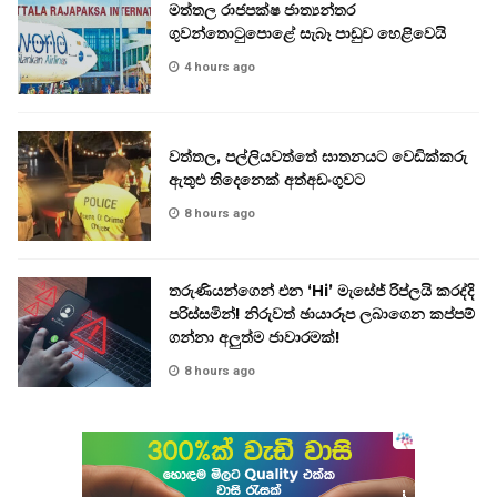
මත්තල රාජපක්ෂ ජාත්‍යන්තර
ගුවන්තොටුපොළේ සැබෑ පාඩුව හෙළිවෙයි
4 hours ago
වත්තල, පල්ලියවත්තේ ඝාතනයට වෙඩික්කරු
ඇතුළු තිදෙනෙක් අත්අඩංගුවට
8 hours ago
තරුණියන්ගෙන් එන ‘Hi’ මැසේජ් රිප්ලයි කරද්දි
පරිස්සමින්! නිරුවත් ඡායාරූප ලබාගෙන කප්පම්
ගන්නා අලුත්ම ජාවාරමක්!
8 hours ago