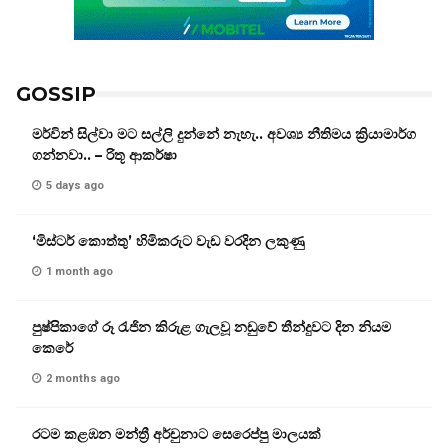
GOSSIP
මර්වින් සිල්වා මට සල්ලි දුන්නේ නැහැ.. අවශ්‍ය නීතිමය ක්‍රියාමාර්ග
ගන්නවා.. – රිතූ ආකර්ෂා
5 days ago
‘මිස්ටර් කොත්තු’ හිමිකරුට වැඩ වරදින ලකුණු
1 month ago
පුෂ්පිකාගේ රූ රැජින කිරුළ ගැලවූ නඩුවේ තීන්දුවට දින නියම
කෙරේ
2 months ago
රටම කළඹන මන්ත්‍රී අර්චුනාට සෙරෙප්පු මාලයක්