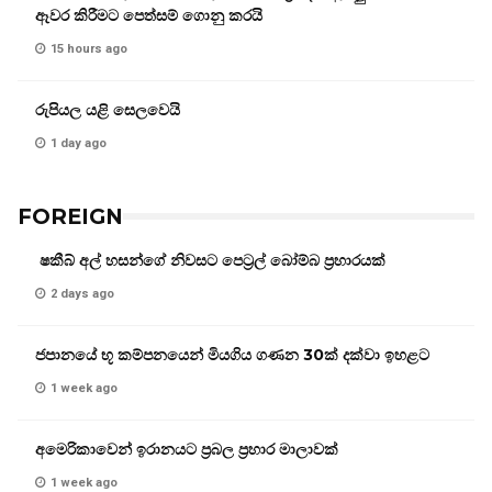
ඈවර කිරීමට පෙත්සම් ගොනු කරයි
15 hours ago
රුපියල යළි සෙලවෙයි
1 day ago
FOREIGN
ෂකීබ් අල් හසන්ගේ නිවසට පෙට්‍රල් බෝම්බ ප්‍රහාරයක්
2 days ago
ජපානයේ භූ කම්පනයෙන් මියගිය ගණන 30ක් දක්වා ඉහළට
1 week ago
අමෙරිකාවෙන් ඉරානයට ප්‍රබල ප්‍රහාර මාලාවක්
1 week ago