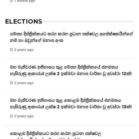
1 month ago
ELECTIONS
ගම්පහ දිස්ත්‍රික්කයට තරග කරන ප්‍රධාන පක්ෂවල අපේක්ෂකයින්ගේ
නම් හා ඔවුන්ගේ මනාප අංක
2 years ago
මහ මැතිවරණ ඉතිහාසය තුළ ගම්පහ දිස්ත්‍රික්කයේ ජනමතය
හැසිරුණු ආකාරය! ලක්ෂ 2 ඉක්මවා මනාප වාර්තා වූ අවස්ථා 12ක්!
2 years ago
මහ මැතිවරණ ඉතිහාසය තුළ කොළඹ දිස්ත්‍රික්කයේ ජනමතය
හැසිරුණු ආකාරය! ලක්ෂ 2 ඉක්මවා මනාප වාර්තා වූ අවස්ථා 13ක්!
2 years ago
කොළඹ දිස්ත්‍රික්කයට තරග කරන ප්‍රධාන පක්ෂවල