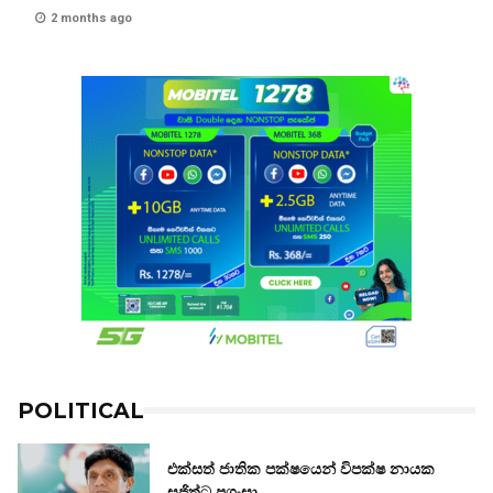
2 months ago
POLITICAL
එක්සත් ජාතික පක්ෂයෙන් විපක්ෂ නායක
සජිත්ට ප්‍රශංසා