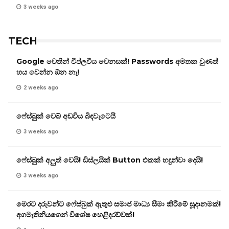
3 weeks ago
TECH
Google වෙතින් විප්ලවීය වෙනසක්! Passwords අමතක වුණත්
භය වෙන්න ඕන නෑ!
2 weeks ago
ෆේස්බුක් වෙබ් අඩවිය බිඳවැටෙයි
3 weeks ago
ෆේස්බුක් අලුත් වෙයි! ඩිස්ලයික් Button එකක් හඳුන්වා දෙයි!
3 weeks ago
මෙරට දරුවන්ට ෆේස්බුක් ඇතුළු සමාජ මාධ්‍ය සීමා කිරීමේ සූදානමක්!
අගමැතිනියගෙන් විශේෂ හෙළිදරව්වක්!