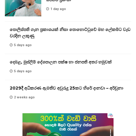
1 day ago
පොලිස්පති ගැන ප්‍රකාශයක් නිසා පොහොට්ටුවේ මහ ලේකම්ට වැඩ
වරදින ලකුණු
5 days ago
දෙමළ, මුස්ලිම් දේශපාලන පක්ෂ හා ජනපති අතර හමුවක්
5 days ago
2029දී අධිකරණ ඇමතිව අවුරුදු 25කට හිරේ දානවා – අර්චුනා
2 weeks ago