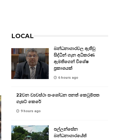
LOCAL
බන්ධනාගාරවල ඇතිවු
සිද්ධීන් ගැන අධිකරණ
ඇමතිගෙන් විශේෂ
ප්‍රකාශයක්
6 hours ago
22වන ව්‍යවස්ථා සංශෝධන පනත් කෙටුම්පත
ගැසට් කෙරේ
9 hours ago
පල්ලන්සේන
බන්ධනාගාරයේත්