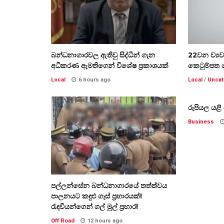
බන්ධනාගාරවල ඇතිවු සිද්ධීන් ගැන
22වන ව්‍ය
අධිකරණ ඇමතිගෙන් විශේෂ ප්‍රකාශයක්
කෙටුම්පත 
Local
6 hours ago
Local
/
Uncat
රුපියල යළ
Business
පල්ලන්සේන බන්ධනාගාරයේ තත්ත්වය
පාලනයට කඳුළු ගෑස් ප්‍රහාරයක්!
රැඳවියන්ගෙන් ගල් මුල් ප්‍රහාර!
Off Road
12 hours ago