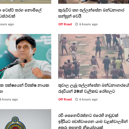
කා ටෙස්ට් තරග නොමිලේ
කුරුවිට සහ පල්ලන්සේන බන්ධනාගාර
වස්ථාවක්
සන්සුන් වෙයි
hours ago
Off Road
6 hours ago
තික පක්ෂයෙන් විපක්ෂ නායක
තුවාල ලැබූ පල්ලන්සේන බන්ධනාගාරයේ
සා
රැඳවියන් 28ක් වැලිකඩ රෝහලට
6 hours ago
Off Road
6 hours ago
රවී සෙනෙවිරත්නට එරෙහි නඩුවක්
ඉදිරියට පවත්වාගෙන යාම වළක්වාලමින්
අතුරු තහනම් නියෝගයක්