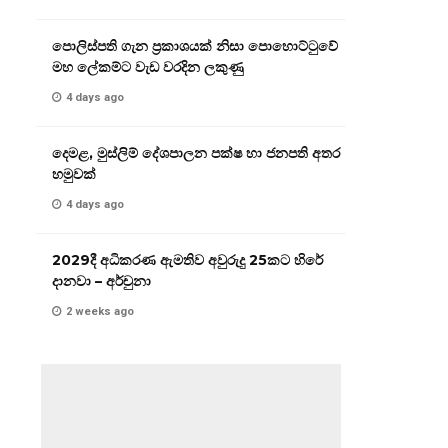
පොලිස්පති ගැන ප්‍රකාශයක් නිසා පොහොට්ටුවේ
මහ ලේකම්ට වැඩ වරදින ලකුණු
4 days ago
දෙමළ, මුස්ලිම් දේශපාලන පක්ෂ හා ජනපති අතර
හමුවක්
4 days ago
2029දී අධිකරණ ඇමතිව අවුරුදු 25කට හිරේ
දානවා – අර්චුනා
2 weeks ago