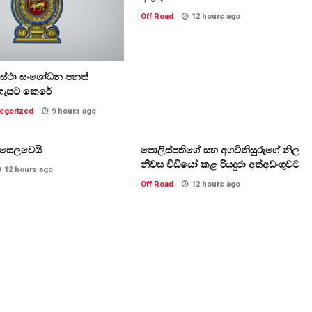
Off Road
12 hours ago
වස්ථා සංශෝධන පනත්
ගැසට් කෙරේ
egorized
9 hours ago
ි සෙලවෙයි
පොලිස්පතිගේ සහ අගවිනිසුරුගේ නිල
නිවස වීඩියෝ කළ රියදුරා අත්අඩංගුවට
12 hours ago
Off Road
12 hours ago