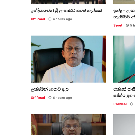
ඉන්දියාවෙන් ශ්‍රී ලංකාවට තවත් තෑග්ගක්
ඉන්දු – ලං
නැරඹීමට අ
Off Road
4 hours ago
Sport
5 
ලක්ෂ්මන් යාපාට ඇප
එක්සත් ජා
සජිත්ට ප්‍රශං
Off Road
6 hours ago
Political