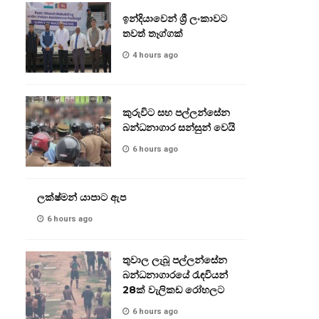
ඉන්දියාවෙන් ශ්‍රී ලංකාවට
තවත් තෑග්ගක්
4 hours ago
කුරුවිට සහ පල්ලන්සේන
බන්ධනාගාර සන්සුන් වෙයි
6 hours ago
ලක්ෂ්මන් යාපාට ඇප
6 hours ago
තුවාල ලැබූ පල්ලන්සේන
බන්ධනාගාරයේ රැඳවියන්
28ක් වැලිකඩ රෝහලට
6 hours ago