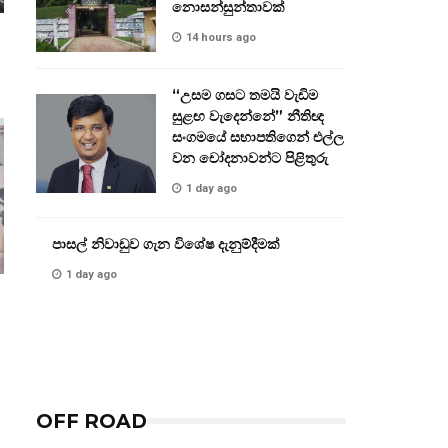
නොසන්සුන්තාවක්
14 hours ago
“උසම ගසට තමයි වැඩිම
සුළඟ වැදෙන්නේ” නීතිඥ
සංගමයේ සභාපතිගෙන් එල්ල
වන චෝදනාවන්ට පිළිතුරු
1 day ago
පාසල් නිවාඩුව ගැන විශේෂ දැනුම්දීමක්
1 day ago
OFF ROAD