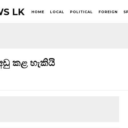
S LK
HOME
LOCAL
POLITICAL
FOREIGN
S
අඩු කළ හැකියි