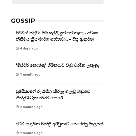
GOSSIP
මර්වින් සිල්වා මට සල්ලි දුන්නේ නැහැ.. අවශ්‍ය
නීතිමය ක්‍රියාමාර්ග ගන්නවා.. – රිතූ ආකර්ෂා
4 days ago
‘මිස්ටර් කොත්තු’ හිමිකරුට වැඩ වරදින ලකුණු
1 month ago
පුෂ්පිකාගේ රූ රැජින කිරුළ ගැලවූ නඩුවේ
තීන්දුවට දින නියම කෙරේ
2 months ago
රටම කළඹන මන්ත්‍රී අර්චුනාට සෙරෙප්පු මාලයක්
2 months ago