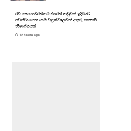
රවී සෙනෙවිරත්නට එරෙහි නඩුවක් ඉදිරියට
පවත්වාගෙන යාම වළක්වාලමින් අතුරු තහනම්
නියෝගයක්
12 hours ago