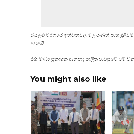
සියලුම වර්ගයේ ඉන්ධනවල මිල ගණන් පැහැදිලිවම ර
පවසයි.
එහි මාධ්‍ය ප්‍රකාශක ආනන්ද පාලිත පැවසුවේ මේ
You might also like