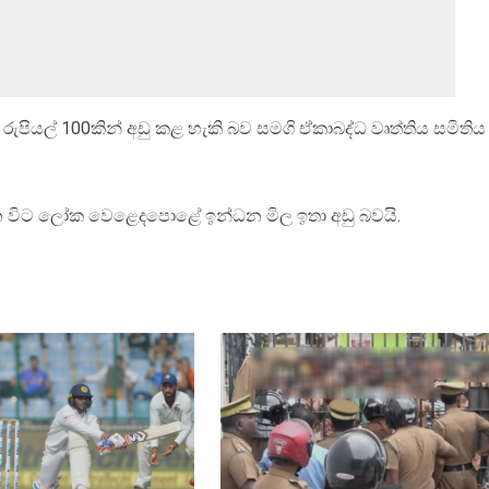
ුපියල් 100කින් අඩු කළ හැකි බව සමගි ඒකාබද්ධ වෘත්තිය සමිතිය
 වන විට ලෝක වෙළෙදපොළේ ඉන්ධන මිල ඉතා අඩු බවයි.