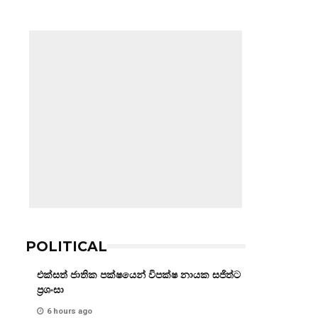
POLITICAL
එක්සත් ජාතික පක්ෂයෙන් විපක්ෂ නායක සජිත්ට
ප්‍රශංසා
6 hours ago