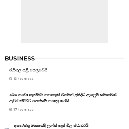
BUSINESS
රුපියල යළි සෙලවෙයි
13 hours ago
ණය ගෙවා ගැනීමට නොහැකි වීමෙන් ප්‍රසිද්ධ ඇගලුම් සමාගමක්
ඈවර කිරීමට පෙත්සම් ගොනු කරයි
17 hours ago
අගෝස්තු මාසයේදී ලාෆ්ස් ගෑස් මිල ස්ථාවරයි