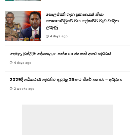
පොලිස්පති ගැන ප්‍රකාශයක් නිසා
පොහොට්ටුවේ මහ ලේකම්ට වැඩ වරදින
ලකුණු
4 days ago
දෙමළ, මුස්ලිම් දේශපාලන පක්ෂ හා ජනපති අතර හමුවක්
4 days ago
2029දී අධිකරණ ඇමතිව අවුරුදු 25කට හිරේ දානවා – අර්චුනා
2 weeks ago