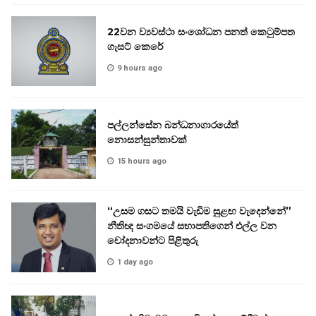
22වන ව්‍යවස්ථා සංශෝධන පනත් කෙටුම්පත
ගැසට් කෙරේ
9 hours ago
පල්ලන්සේන බන්ධනාගාරයේත්
නොසන්සුන්තාවක්
15 hours ago
“උසම ගසට තමයි වැඩිම සුළඟ වැදෙන්නේ”
නීතිඥ සංගමයේ සභාපතිගෙන් එල්ල වන
චෝදනාවන්ට පිළිතුරු
1 day ago