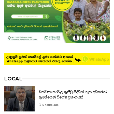
LOCAL
බන්ධනාගාරවල ඇතිවු සිද්ධීන් ගැන අධිකරණ
ඇමතිගෙන් විශේෂ ප්‍රකාශයක්
6 hours ago