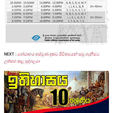
NEXT :
ගෝඨාභය අස්වුණ දුකට ජීවිතයෙන් සමු ගැනීමට
උත්සහ කළ පුද්ගලයා