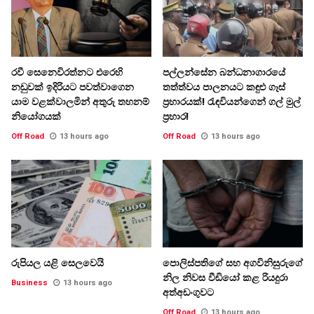
රවී සෙනෙවිරත්නට එරෙහි
පල්ලන්සේන බන්ධනාගාරයේ
නඩුවක් ඉදිරියට පවත්වාගෙන
තත්ත්වය පාලනයට කඳුළු ගෑස්
යාම වළක්වාලමින් අතුරු තහනම්
ප්‍රහාරයක්! රැඳවියන්ගෙන් ගල් මුල්
නියෝගයක්
ප්‍රහාර!
Off Road
13 hours ago
Off Road
13 hours ago
රුපියල යළි සෙලවෙයි
පොලිස්පතිගේ සහ අගවිනිසුරුගේ
නිල නිවස වීඩියෝ කළ රියදුරා
Business
13 hours ago
අත්අඩංගුවට
Off Road
13 hours ago