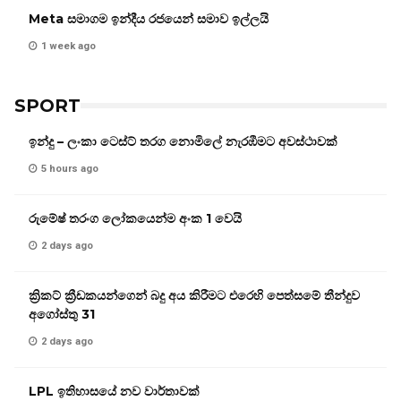
Meta සමාගම ඉන්දීය රජයෙන් සමාව ඉල්ලයි
1 week ago
SPORT
ඉන්දු – ලංකා ටෙස්ට් තරග නොමිලේ නැරඹීමට අවස්ථාවක්
5 hours ago
රුමේෂ් තරංග ලෝකයෙන්ම අංක 1 වෙයි
2 days ago
ක්‍රිකට් ක්‍රීඩකයන්ගෙන් බදු අය කිරීමට එරෙහි පෙත්සමේ තීන්දුව
අගෝස්තු 31
2 days ago
LPL ඉතිහාසයේ නව වාර්තාවක්