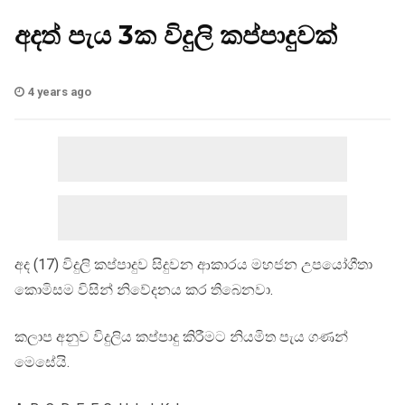
අදත් පැය 3ක විදුලි කප්පාදුවක්
4 years ago
අද (17) විදුලි කප්පාදුව සිදුවන ආකාරය මහජන උපයෝගීතා
කොමිසම විසින් නිවේදනය කර තිබෙනවා.
කලාප අනුව විදුලිය කප්පාදු කිරීමට නියමිත පැය ගණන්
මෙසේයි.