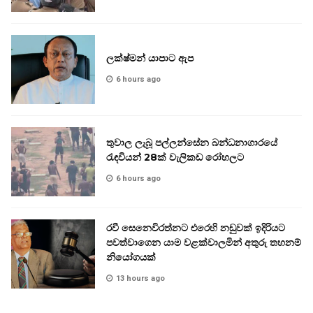
ලක්ෂ්මන් යාපාට ඇප
6 hours ago
තුවාල ලැබූ පල්ලන්සේන බන්ධනාගාරයේ
රැඳවියන් 28ක් වැලිකඩ රෝහලට
6 hours ago
රවී සෙනෙවිරත්නට එරෙහි නඩුවක් ඉදිරියට
පවත්වාගෙන යාම වළක්වාලමින් අතුරු තහනම්
නියෝගයක්
13 hours ago