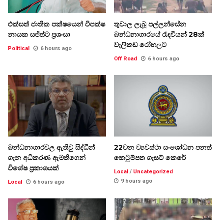
එක්සත් ජාතික පක්ෂයෙන් විපක්ෂ
තුවාල ලැබූ පල්ලන්සේන
නායක සජිත්ට ප්‍රශංසා
බන්ධනාගාරයේ රැඳවියන් 28ක්
වැලිකඩ රෝහලට
Political
6 hours ago
Off Road
6 hours ago
බන්ධනාගාරවල ඇතිවු සිද්ධීන්
22වන ව්‍යවස්ථා සංශෝධන පනත්
ගැන අධිකරණ ඇමතිගෙන්
කෙටුම්පත ගැසට් කෙරේ
විශේෂ ප්‍රකාශයක්
Local
/
Uncategorized
9 hours ago
Local
6 hours ago