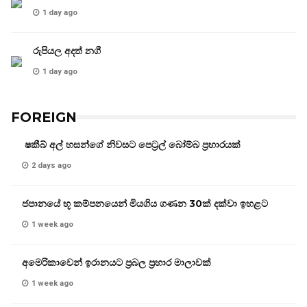
1 day ago
රුපියල අදත් නගී
1 day ago
FOREIGN
ෂකීබ් අල් හසන්ගේ නිවසට පෙට්‍රල් බෝම්බ ප්‍රහාරයක්
2 days ago
ජපානයේ භූ කම්පනයෙන් මියගිය ගණන 30ක් දක්වා ඉහළට
1 week ago
අමෙරිකාවෙන් ඉරානයට ප්‍රබල ප්‍රහාර මාලාවක්
1 week ago