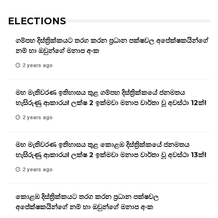
ELECTIONS
ගම්පහ දිස්ත්‍රික්කයට තරග කරන ප්‍රධාන පක්ෂවල අපේක්ෂකයින්ගේ
නම් හා ඔවුන්ගේ මනාප අංක
2 years ago
මහ මැතිවරණ ඉතිහාසය තුළ ගම්පහ දිස්ත්‍රික්කයේ ජනමතය
හැසිරුණු ආකාරය! ලක්ෂ 2 ඉක්මවා මනාප වාර්තා වූ අවස්ථා 12ක්!
2 years ago
මහ මැතිවරණ ඉතිහාසය තුළ කොළඹ දිස්ත්‍රික්කයේ ජනමතය
හැසිරුණු ආකාරය! ලක්ෂ 2 ඉක්මවා මනාප වාර්තා වූ අවස්ථා 13ක්!
2 years ago
කොළඹ දිස්ත්‍රික්කයට තරග කරන ප්‍රධාන පක්ෂවල
අපේක්ෂකයින්ගේ නම් හා ඔවුන්ගේ මනාප අංක