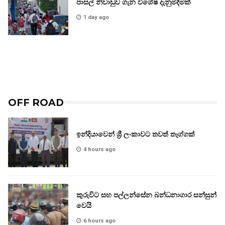
පාසල් නිවාඩුව ගැන විශේෂ දැනුම්දීමක්
1 day ago
OFF ROAD
ඉන්දියාවෙන් ශ්‍රී ලංකාවට තවත් තෑග්ගක්
4 hours ago
කුරුවිට සහ පල්ලන්සේන බන්ධනාගාර සන්සුන්
වෙයි
6 hours ago