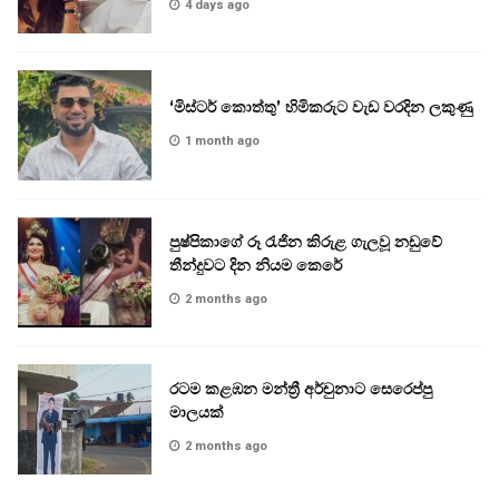
4 days ago
‘මිස්ටර් කොත්තු’ හිමිකරුට වැඩ වරදින ලකුණු
1 month ago
පුෂ්පිකාගේ රූ රැජින කිරුළ ගැලවූ නඩුවේ
තීන්දුවට දින නියම කෙරේ
2 months ago
රටම කළඹන මන්ත්‍රී අර්චුනාට සෙරෙප්පු
මාලයක්
2 months ago