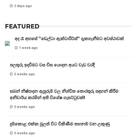
2 days ago
FEATURED
අද රෑ අහසේ ”ඩෙල්ටා ඇක්වාරිට්ස්” දැකගැනීමට අවස්ථාවක්
1 week ago
පලතුරු ඉදවීමට වස විස යොදන අයට වැඩ වරදී
3 weeks ago
සබන් නිෂ්පාදන ඇසුරුම් වල නිශ්චිත තොරතුරු සඳහන් කිරීම
අනිවාර්ය කරමින් අති විශේෂ ගැසට්ටුවක්!
3 weeks ago
දුම්කොළ එක්ක බුලත් විට විකිණීම තහනම් වන ලකුණු
3 weeks ago