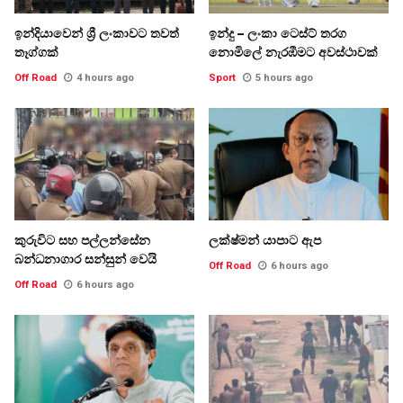
ඉන්දියාවෙන් ශ්‍රී ලංකාවට තවත්
ඉන්දු – ලංකා ටෙස්ට් තරග
තෑග්ගක්
නොමිලේ නැරඹීමට අවස්ථාවක්
Off Road
4 hours ago
Sport
5 hours ago
කුරුවිට සහ පල්ලන්සේන
ලක්ෂ්මන් යාපාට ඇප
බන්ධනාගාර සන්සුන් වෙයි
Off Road
6 hours ago
Off Road
6 hours ago