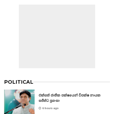
POLITICAL
එක්සත් ජාතික පක්ෂයෙන් විපක්ෂ නායක
සජිත්ට ප්‍රශංසා
6 hours ago