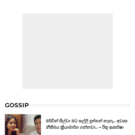
GOSSIP
මර්වින් සිල්වා මට සල්ලි දුන්නේ නැහැ.. අවශ්‍ය
නීතිමය ක්‍රියාමාර්ග ගන්නවා.. – රිතූ ආකර්ෂා