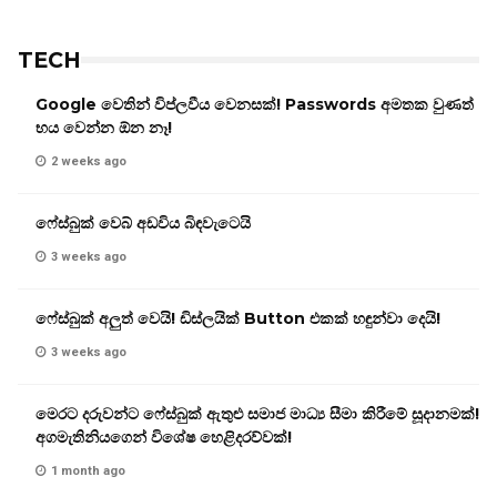
TECH
Google වෙතින් විප්ලවීය වෙනසක්! Passwords අමතක වුණත්
භය වෙන්න ඕන නෑ!
2 weeks ago
ෆේස්බුක් වෙබ් අඩවිය බිඳවැටෙයි
3 weeks ago
ෆේස්බුක් අලුත් වෙයි! ඩිස්ලයික් Button එකක් හඳුන්වා දෙයි!
3 weeks ago
මෙරට දරුවන්ට ෆේස්බුක් ඇතුළු සමාජ මාධ්‍ය සීමා කිරීමේ සූදානමක්!
අගමැතිනියගෙන් විශේෂ හෙළිදරව්වක්!
1 month ago