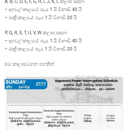
A, B, C, D, E, F, G, H, I, J, K, L කලාප සඳහා
– දහවල් කාලයේ: පැය 1 යි විනාඩි 40 යි
– රාත්‍රී කාලයේ: පැය 1 යි විනාඩි 20 යි
P, Q, R, S, T, U, V, W කලාප සඳහා
– දහවල් කාලයේ: පැය 1 යි විනාඩි 40 යි
– රාත්‍රී කාලයේ: පැය 1 යි විනාඩි 20 යි
එම කාලාසටහන පහතින්.