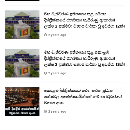
මහ මැතිවරණ ඉතිහාසය තුළ ගම්පහ
දිස්ත්‍රික්කයේ ජනමතය හැසිරුණු ආකාරය!
ලක්ෂ 2 ඉක්මවා මනාප වාර්තා වූ අවස්ථා 12ක්!
2 years ago
මහ මැතිවරණ ඉතිහාසය තුළ කොළඹ
දිස්ත්‍රික්කයේ ජනමතය හැසිරුණු ආකාරය!
ලක්ෂ 2 ඉක්මවා මනාප වාර්තා වූ අවස්ථා 13ක්!
2 years ago
කොළඹ දිස්ත්‍රික්කයට තරග කරන ප්‍රධාන
පක්ෂවල අපේක්ෂකයින්ගේ නම් හා ඔවුන්ගේ
මනාප අංක
2 years ago