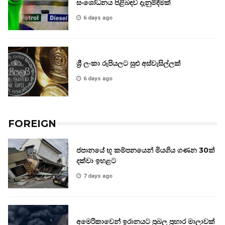
සංශෝධනය පිළිබඳව දැනුම්දීමක්
6 days ago
ශ්‍රී ලංකා රුපියලට සුළු අස්වැසිල්ලක්
6 days ago
FOREIGN
ජපානයේ භූ කම්පනයෙන් මියගිය ගණන 30ක්
දක්වා ඉහළට
7 days ago
අමෙරිකාවෙන් ඉරානයට ප්‍රබල ප්‍රහාර මාලාවක්