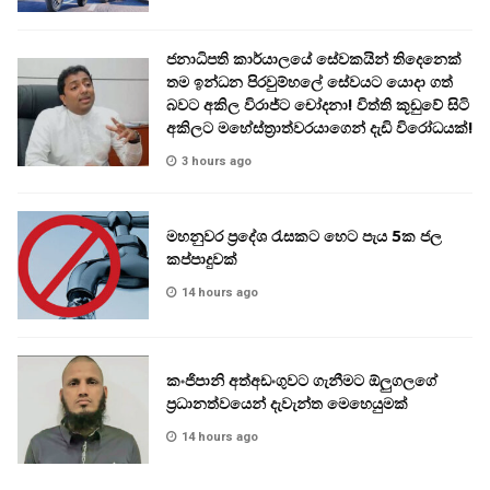
ජනාධිපති කාර්යාලයේ සේවකයින් තිදෙනෙක්
තම ඉන්ධන පිරවුම්හලේ සේවයට යොදා ගත්
බවට අකිල විරාජ්ට චෝදනා! විත්ති කූඩුවේ සිටි
අකිලට මහේස්ත්‍රාත්වරයාගෙන් දැඩි විරෝධයක්!
3 hours ago
මහනුවර ප්‍රදේශ රැසකට හෙට පැය 5ක ජල
කප්පාදුවක්
14 hours ago
කංජිපානි අත්අඩංගුවට ගැනීමට ඕලුගලගේ
ප්‍රධානත්වයෙන් දැවැන්ත මෙහෙයුමක්
14 hours ago