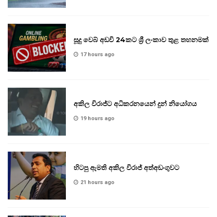
සූදු වෙබ් අඩවි 24කට ශ්‍රී ලංකාව තුළ තහනමක්
17 hours ago
අකිල විරාජ්ට අධිකරනයෙන් දුන් නියෝගය
19 hours ago
හිටපු ඇමති අකිල විරාජ් අත්අඩංගුවට
21 hours ago