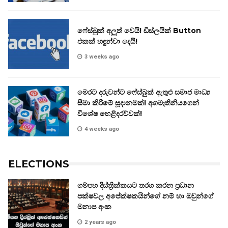
ෆේස්බුක් අලුත් වෙයි! ඩිස්ලයික් Button
එකක් හඳුන්වා දෙයි!
3 weeks ago
මෙරට දරුවන්ට ෆේස්බුක් ඇතුළු සමාජ මාධ්‍ය
සීමා කිරීමේ සූදානමක්! අගමැතිනියගෙන්
විශේෂ හෙළිදරව්වක්!
4 weeks ago
ELECTIONS
ගම්පහ දිස්ත්‍රික්කයට තරග කරන ප්‍රධාන
පක්ෂවල අපේක්ෂකයින්ගේ නම් හා ඔවුන්ගේ
මනාප අංක
2 years ago