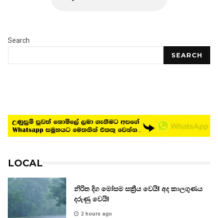
Search
SEARCH
LOCAL
නිරිත දිග මෝසම සක්‍රීය වෙයි! අද කාලගුණය
දරුණු වෙයි!
2 hours ago