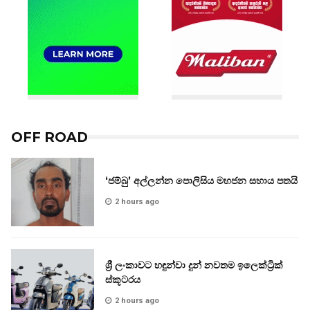
OFF ROAD
‘ජම්බු’ අල්ලන්න පොලිසිය මහජන සහාය පතයි
2 hours ago
ශ්‍රී ලංකාවට හඳුන්වා දුන් නවතම ඉලෙක්ට්‍රික්
ස්කූටරය
2 hours ago