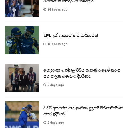
පෙත්සමේ තීන්දුව අගෝස්තු 31
14 hours ago
LPL ඉතිහාසයේ නව වාර්තාවක්
16 hours ago
පොදුරාජ්‍ය මණ්ඩල පිටිය ජයගත් රුමේෂ් තරංග
සහ පාලිත බණ්ඩාර දිවයිනට
2 days ago
චමරි අතපත්තු සහ ඉමේෂා දුලානි පිතිකාරිනියන්
අතර ඉදිරියට
2 days ago