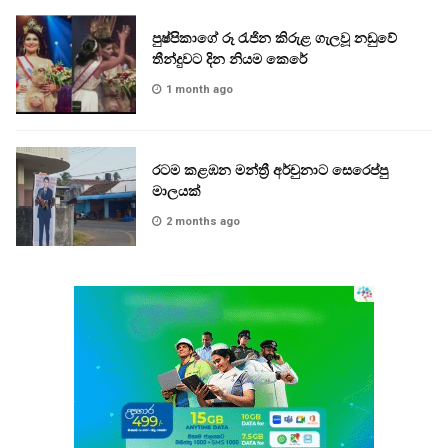
පුෂ්පිකාගේ රූ රැජින කිරුළ ගැලවූ නඩුවේ
තීන්දුවට දින නියම කෙරේ
1 month ago
රටම කළඹන මන්ත්‍රී අර්චුනාට සෙරෙප්පු
මාලයක්
2 months ago