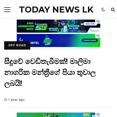
TODAY NEWS LK
OFF ROAD
සීදූවේ වෙඩිතැබීමක්! මාලිමා
නාගරික මන්ත්‍රීගේ පියා තුවාල
ලබයි!
1 year ago