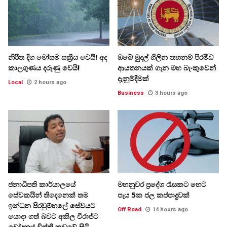
නිරිත දිග මෝසම සක්‍රීය වෙයි! අද
ඔබේ මුදල් ගිලින තහනම් පීරමීඩ
කාලගුණය දරුණු වෙයි!
ආයතනයක් ගැන මහ බැංකුවෙන්
දැනුම්දීමක්
Local
2 hours ago
Business
3 hours ago
ජනාධිපති කාර්යාලයේ
මහනුවර ප්‍රදේශ රැසකට හෙට
සේවකයින් තිදෙනෙක් තම
පැය 5ක ජල කප්පාදුවක්
ඉන්ධන පිරවුම්හලේ සේවයට
Off Road
14 hours ago
යොදා ගත් බවට අකිල විරාජ්ට
චෝදනා! විත්ති කූඩුවේ සිටි