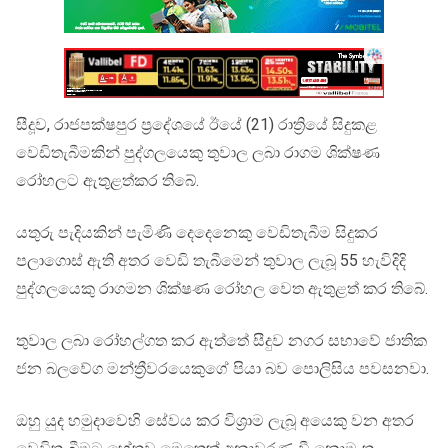
සීදූව, රාජපක්ෂපුර ප්‍රදේශයේ ඊයේ (21) රාත්‍රියේ සිදුකළ
වෙඩිතැබීමකින් පුද්ගලයෙකු තුවාල ලබා රාගම ශික්ෂණ
රෝහලට ඇතුළත්කර තිබේ.
යතුරු පැදියකින් පැමිණි දෙදෙනෙකු වෙඩිතැබීම සිදුකර
පලාගොස් ඇති අතර වෙඩි තැබීමෙන් තුවාල ලැබූ 55 හැවිදිදි
පුද්ගලයෙකු රාගමන ශික්ෂණ රෝහල වෙත ඇතුළත් කර තිබේ.
තුවාල ලබා රෝහල්ගත කර ඇත්තේ සීදුව නගර සභාවේ ජාතික
ජන බලවේග මන්ත්‍රීවරයෙකුගේ පියා බව පොලිසිය පවසනවා.
ඔහු යුද හමුදාවෙහි සේවය කර විශ්‍රාම ලැබූ අයෙකු වන අතර