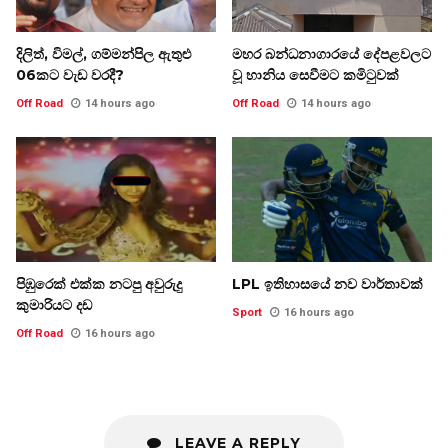
දිලිත්, විමල්, ගම්මන්පිල ඇතුළු
මහර බන්ධනාගාරයේ දේපළවලට
06කට වැඩ වරදී?
වූ හානිය සෙවීමට කමිටුවක්
Off Road
14 hours ago
Off Road
14 hours ago
පිඹුරෙක් එක්ක නටපු අවුරුදු
LPL ඉතිහාසයේ නව වාර්තාවක්
කුමාරියට දඩ
Sport
16 hours ago
Off Road
16 hours ago
LEAVE A REPLY