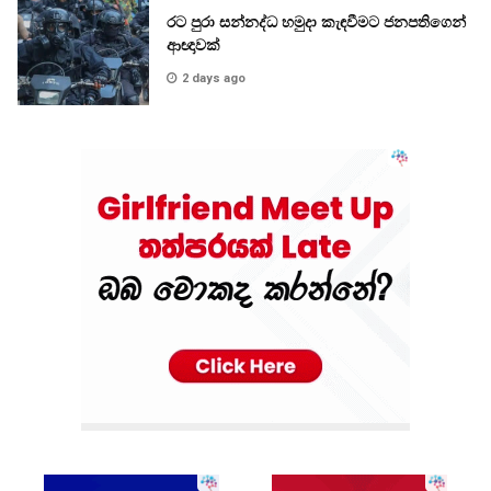
රට පුරා සන්නද්ධ හමුදා කැඳවීමට ජනපතිගෙන්
ආඥාවක්
2 days ago