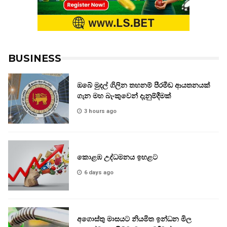
BUSINESS
ඔබේ මුදල් ගිලින තහනම් පීරමීඩ ආයතනයක්
ගැන මහ බැංකුවෙන් දැනුම්දීමක්
3 hours ago
කොළඹ උද්ධමනය ඉහළට
6 days ago
අගොස්තු මාසයට නියමිත ඉන්ධන මිල