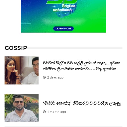
GOSSIP
මර්වින් සිල්වා මට සල්ලි දුන්නේ නැහැ.. අවශ්‍ය
නීතිමය ක්‍රියාමාර්ග ගන්නවා.. – රිතූ ආකර්ෂා
2 days ago
‘මිස්ටර් කොත්තු’ හිමිකරුට වැඩ වරදින ලකුණු
1 month ago