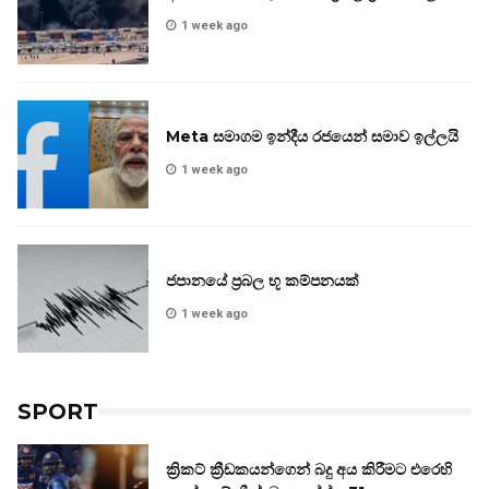
1 week ago
Meta සමාගම ඉන්දීය රජයෙන් සමාව ඉල්ලයි
1 week ago
ජපානයේ ප්‍රබල භූ කම්පනයක්
1 week ago
SPORT
ක්‍රිකට් ක්‍රීඩකයන්ගෙන් බදු අය කිරීමට එරෙහි