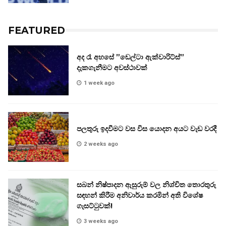
FEATURED
අද රෑ අහසේ ”ඩෙල්ටා ඇක්වාරිට්ස්”
දැකගැනීමට අවස්ථාවක්
1 week ago
පලතුරු ඉදවීමට වස විස යොදන අයට වැඩ වරදී
2 weeks ago
සබන් නිෂ්පාදන ඇසුරුම් වල නිශ්චිත තොරතුරු
සඳහන් කිරීම අනිවාර්ය කරමින් අති විශේෂ
ගැසට්ටුවක්!
3 weeks ago