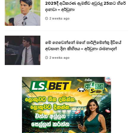
2029දී අධිකරණ ඇමතිව අවුරුදු 25කට හිරේ
දානවා – අර්චුනා
2 weeks ago
මේ ගෙවෙන්නේ මගේ පාර්ලිමේන්තු දිවියේ
අවසාන දින කිහිපය – අර්චුනා රාමනාදන්
2 weeks ago