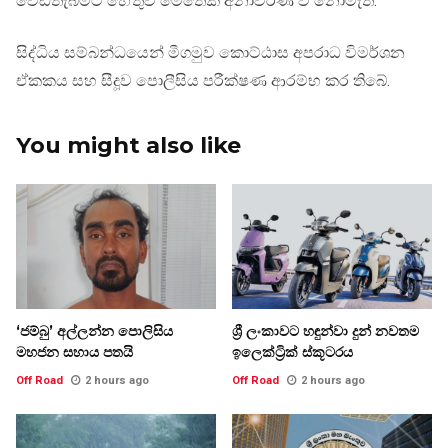
වෙඩිතැබීමට හේතුව මෙතෙක් අනාවරණ වී නොමැත.
සිද්ධිය සම්බන්ධයෙන් මීගමුව කොට්ඨාස අපරාධ විමර්ශන
ඒකකය සහ සීදූව පොලීසිය පරීක්ෂණ ආරම්භ කර තිබේ.
You might also like
‘ජම්බු’ අල්ලන්න පොලිසිය
ශ්‍රී ලංකාවට හඳුන්වා දුන් නවතම
මහජන සහාය පතයි
ඉලෙක්ට්‍රික් ස්කූටරය
Off Road
2 hours ago
Off Road
2 hours ago