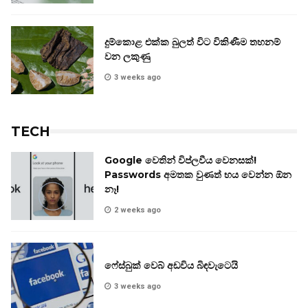
දුම්කොළ එක්ක බුලත් විට විකිණීම තහනම්
වන ලකුණු
3 weeks ago
TECH
Google වෙතින් විප්ලවීය වෙනසක්!
Passwords අමතක වුණත් භය වෙන්න ඕන
නෑ!
2 weeks ago
ෆේස්බුක් වෙබ් අඩවිය බිඳවැටෙයි
3 weeks ago