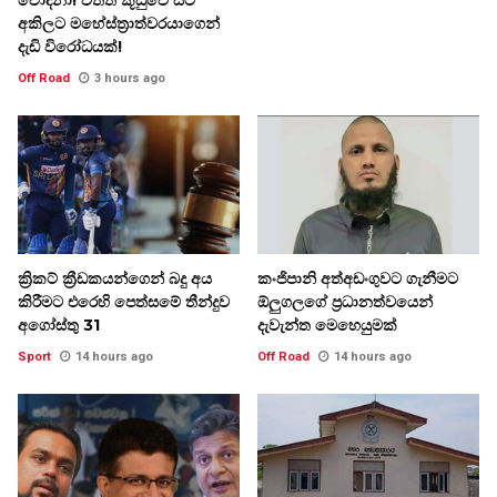
අකිලට මහේස්ත්‍රාත්වරයාගෙන්
දැඩි විරෝධයක්!
Off Road
3 hours ago
ක්‍රිකට් ක්‍රීඩකයන්ගෙන් බදු අය
කංජිපානි අත්අඩංගුවට ගැනීමට
කිරීමට එරෙහි පෙත්සමේ තීන්දුව
ඕලුගලගේ ප්‍රධානත්වයෙන්
අගෝස්තු 31
දැවැන්ත මෙහෙයුමක්
Sport
14 hours ago
Off Road
14 hours ago