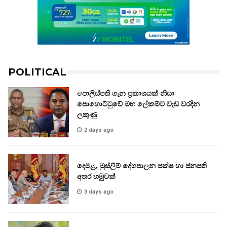
POLITICAL
පොලිස්පති ගැන ප්‍රකාශයක් නිසා
පොහොට්ටුවේ මහ ලේකම්ට වැඩ වරදින
ලකුණු
2 days ago
දෙමළ, මුස්ලිම් දේශපාලන පක්ෂ හා ජනපති
අතර හමුවක්
3 days ago