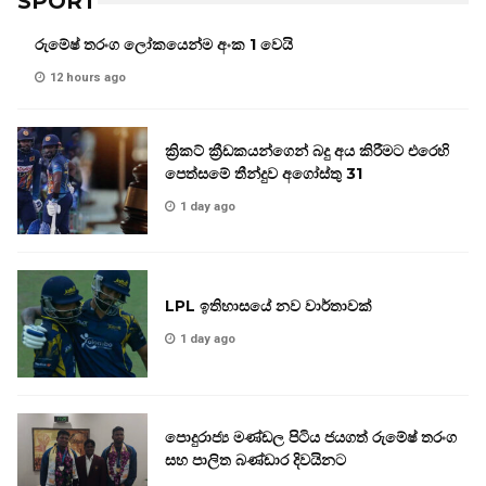
SPORT
රුමේෂ් තරංග ලෝකයෙන්ම අංක 1 වෙයි
12 hours ago
ක්‍රිකට් ක්‍රීඩකයන්ගෙන් බදු අය කිරීමට එරෙහි
පෙත්සමේ තීන්දුව අගෝස්තු 31
1 day ago
LPL ඉතිහාසයේ නව වාර්තාවක්
1 day ago
පොදුරාජ්‍ය මණ්ඩල පිටිය ජයගත් රුමේෂ් තරංග
සහ පාලිත බණ්ඩාර දිවයිනට