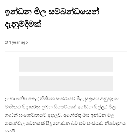
ඉන්ධන මිල සම්බන්ධයෙන්
දැනුම්දීමක්
1 year ago
ලංකා ඛනිජ තෙල් නීතිගත සංස්ථාවේ මිල සූත්‍රයට අනුකූලව
මාසිකව සිදු කරනු ලබන සිපෙට්කෝ ඉන්ධන සිල්ලර මිල
ගණන් සංශෝධනයට අදාලව, අගෝස්තු මස ඉන්ධන මිල
ගණන්වල වෙනසක් සිදු නොවන බව එම සංස්ථාව නිවේදනය
කරයි.