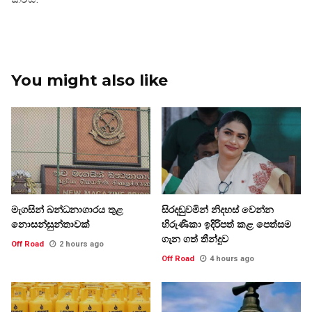
You might also like
මැගසින් බන්ධනාගාරය තුළ
සිරදඬුවමින් නිදහස් වෙන්න
නොසන්සුන්තාවක්
හිරුණිකා ඉදිරිපත් කළ පෙත්සම
ගැන ගත් තීන්දුව
Off Road
2 hours ago
Off Road
4 hours ago