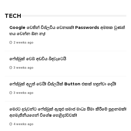
TECH
Google වෙතින් විප්ලවීය වෙනසක්! Passwords අමතක වුණත්
භය වෙන්න ඕන නෑ!
2 weeks ago
ෆේස්බුක් වෙබ් අඩවිය බිඳවැටෙයි
3 weeks ago
ෆේස්බුක් අලුත් වෙයි! ඩිස්ලයික් Button එකක් හඳුන්වා දෙයි!
3 weeks ago
මෙරට දරුවන්ට ෆේස්බුක් ඇතුළු සමාජ මාධ්‍ය සීමා කිරීමේ සූදානමක්!
අගමැතිනියගෙන් විශේෂ හෙළිදරව්වක්!
4 weeks ago