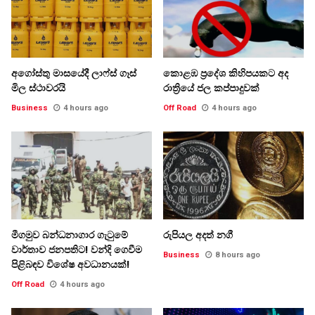
අගෝස්තු මාසයේදී ලාෆ්ස් ගෑස්
කොළඹ ප්‍රදේශ කිහිපයකට අද
මිල ස්ථාවරයි
රාත්‍රියේ ජල කප්පාදුවක්
Business
4 hours ago
Off Road
4 hours ago
මීගමුව බන්ධනාගාර ගැටුමේ
රුපියල අදත් නගී
වාර්තාව ජනපතිට! වන්දි ගෙවීම
Business
8 hours ago
පිළිබඳව විශේෂ අවධානයක්!
Off Road
4 hours ago