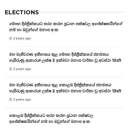
ELECTIONS
ගම්පහ දිස්ත්‍රික්කයට තරග කරන ප්‍රධාන පක්ෂවල අපේක්ෂකයින්ගේ
නම් හා ඔවුන්ගේ මනාප අංක
2 years ago
මහ මැතිවරණ ඉතිහාසය තුළ ගම්පහ දිස්ත්‍රික්කයේ ජනමතය
හැසිරුණු ආකාරය! ලක්ෂ 2 ඉක්මවා මනාප වාර්තා වූ අවස්ථා 12ක්!
2 years ago
මහ මැතිවරණ ඉතිහාසය තුළ කොළඹ දිස්ත්‍රික්කයේ ජනමතය
හැසිරුණු ආකාරය! ලක්ෂ 2 ඉක්මවා මනාප වාර්තා වූ අවස්ථා 13ක්!
2 years ago
කොළඹ දිස්ත්‍රික්කයට තරග කරන ප්‍රධාන පක්ෂවල
අපේක්ෂකයින්ගේ නම් හා ඔවුන්ගේ මනාප අංක