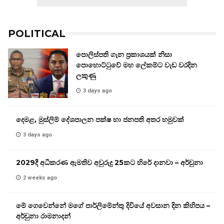
POLITICAL
පොලිස්පති ගැන ප්‍රකාශයක් නිසා
පොහොට්ටුවේ මහ ලේකම්ට වැඩ වරදින
ලකුණු
3 days ago
දෙමළ, මුස්ලිම් දේශපාලන පක්ෂ හා ජනපති අතර හමුවක්
3 days ago
2029දී අධිකරණ ඇමතිව අවුරුදු 25කට හිරේ දානවා – අර්චුනා
2 weeks ago
මේ ගෙවෙන්නේ මගේ පාර්ලිමේන්තු දිවියේ අවසාන දින කිහිපය –
අර්චුනා රාමනාදන්