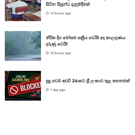
සිටින සිසුන්ට දැනුම්දීමක්
12 hours ago
නිරිත දිග මෝසම සක්‍රීය වෙයි! අද කාලගුණය
දරුණු වෙයි!
16 hours ago
සූදු වෙබ් අඩවි 24කට ශ්‍රී ලංකාව තුළ තහනමක්
1 day ago