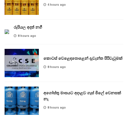
4 hours ago
රුපියල අදත් නගී
8 hours ago
කොටස් වෙළෙඳපොළෙන් දැවැන්ත පිරිවැටුමක්
8 hours ago
අගෝස්තු මාසයට අදාළව ගෑස් මිලේ වෙනසක්
නෑ
8 hours ago