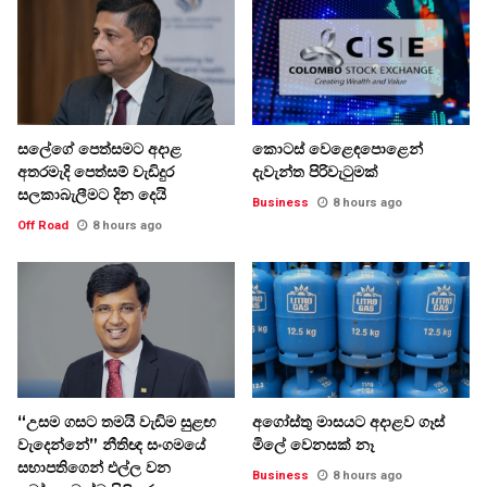
සලේගේ පෙත්සමට අදාළ
කොටස් වෙළෙඳපොළෙන්
අතරමැදි පෙත්සම් වැඩිදුර
දැවැන්ත පිරිවැටුමක්
සලකාබැලීමට දින දෙයි
Business
8 hours ago
Off Road
8 hours ago
“උසම ගසට තමයි වැඩිම සුළඟ
අගෝස්තු මාසයට අදාළව ගෑස්
වැදෙන්නේ” නීතිඥ සංගමයේ
මිලේ වෙනසක් නෑ
සභාපතිගෙන් එල්ල වන
Business
8 hours ago