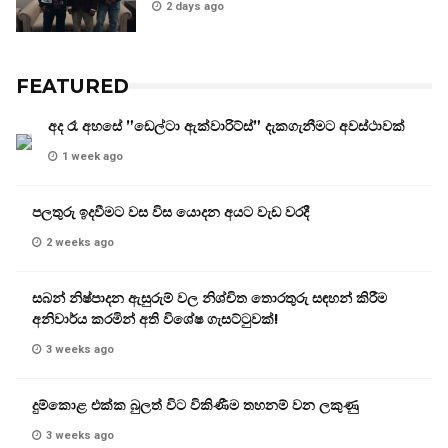
2 days ago
FEATURED
අද රෑ අහසේ ”ඩෙල්ටා ඇක්වාරිට්ස්” දැකගැනීමට අවස්ථාවක්
1 week ago
පලතුරු ඉදවීමට වස විස යොදන අයට වැඩ වරදී
2 weeks ago
සබන් නිෂ්පාදන ඇසුරුම් වල නිශ්චිත තොරතුරු සඳහන් කිරීම
අනිවාර්ය කරමින් අති විශේෂ ගැසට්ටුවක්!
3 weeks ago
දුම්කොළ එක්ක බුලත් විට විකිණීම තහනම් වන ලකුණු
3 weeks ago