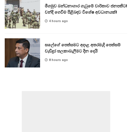
මීගමුව බන්ධනාගාර ගැටුමේ වාර්තාව ජනපතිට!
වන්දි ගෙවීම පිළිබඳව විශේෂ අවධානයක්!
4 hours ago
සලේගේ පෙත්සමට අදාළ අතරමැදි පෙත්සම්
වැඩිදුර සලකාබැලීමට දින දෙයි
8 hours ago