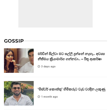
GOSSIP
මර්වින් සිල්වා මට සල්ලි දුන්නේ නැහැ.. අවශ්‍ය
නීතිමය ක්‍රියාමාර්ග ගන්නවා.. – රිතූ ආකර්ෂා
3 days ago
‘මිස්ටර් කොත්තු’ හිමිකරුට වැඩ වරදින ලකුණු
1 month ago