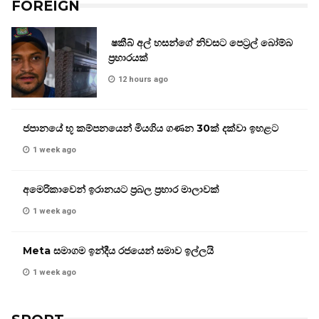
FOREIGN
ෂකීබ් අල් හසන්ගේ නිවසට පෙට්‍රල් බෝම්බ
ප්‍රහාරයක්
12 hours ago
ජපානයේ භූ කම්පනයෙන් මියගිය ගණන 30ක් දක්වා ඉහළට
1 week ago
අමෙරිකාවෙන් ඉරානයට ප්‍රබල ප්‍රහාර මාලාවක්
1 week ago
Meta සමාගම ඉන්දීය රජයෙන් සමාව ඉල්ලයි
1 week ago