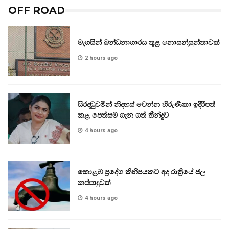
OFF ROAD
මැගසින් බන්ධනාගාරය තුළ නොසන්සුන්තාවක්
2 hours ago
සිරදඬුවමින් නිදහස් වෙන්න හිරුණිකා ඉදිරිපත්
කළ පෙත්සම ගැන ගත් තීන්දුව
4 hours ago
කොළඹ ප්‍රදේශ කිහිපයකට අද රාත්‍රියේ ජල
කප්පාදුවක්
4 hours ago