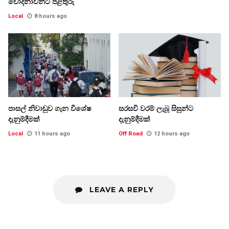
චෝදනාවන්ට පිළිතුරු
Local
8 hours ago
පාසල් නිවාඩුව ගැන විශේෂ
සරසවි වරම් ලැබූ සිසුන්ට
දැනුම්දීමක්
දැනුම්දීමක්
Local
11 hours ago
Off Road
12 hours ago
LEAVE A REPLY