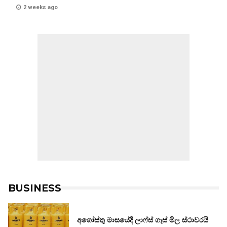
2 weeks ago
BUSINESS
අගෝස්තු මාසයේදී ලාෆ්ස් ගෑස් මිල ස්ථාවරයි