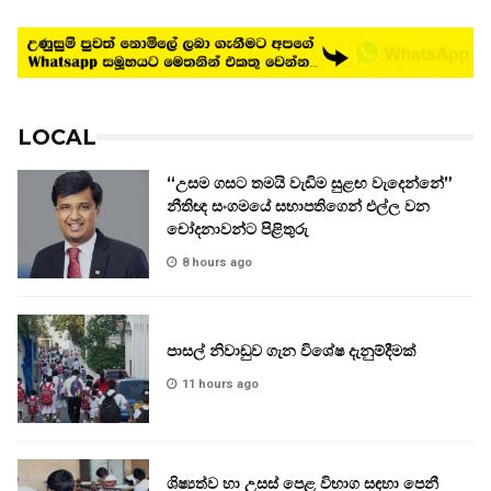
LOCAL
“උසම ගසට තමයි වැඩිම සුළඟ වැදෙන්නේ”
නීතිඥ සංගමයේ සභාපතිගෙන් එල්ල වන
චෝදනාවන්ට පිළිතුරු
8 hours ago
පාසල් නිවාඩුව ගැන විශේෂ දැනුම්දීමක්
11 hours ago
ශිෂ්‍යත්ව හා උසස් පෙළ විභාග සඳහා පෙනී