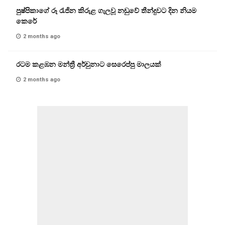
පුෂ්පිකාගේ රූ රැජින කිරුළ ගැලවූ නඩුවේ තීන්දුවට දින නියම
කෙරේ
2 months ago
රටම කළඹන මන්ත්‍රී අර්චුනාට සෙරෙප්පු මාලයක්
2 months ago