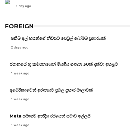
1 day ago
FOREIGN
ෂකීබ් අල් හසන්ගේ නිවසට පෙට්‍රල් බෝම්බ ප්‍රහාරයක්
2 days ago
ජපානයේ භූ කම්පනයෙන් මියගිය ගණන 30ක් දක්වා ඉහළට
1 week ago
අමෙරිකාවෙන් ඉරානයට ප්‍රබල ප්‍රහාර මාලාවක්
1 week ago
Meta සමාගම ඉන්දීය රජයෙන් සමාව ඉල්ලයි
1 week ago