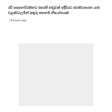
රවී සෙනෙවිරත්නට එරෙහි නඩුවක් ඉදිරියට පවත්වාගෙන යාම
වළක්වාලමින් අතුරු තහනම් නියෝගයක්
14 hours ago