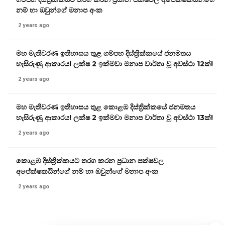
නම් හා ඔවුන්ගේ මනාප අංක
2 years ago
මහ මැතිවරණ ඉතිහාසය තුළ ගම්පහ දිස්ත්‍රික්කයේ ජනමතය
හැසිරුණු ආකාරය! ලක්ෂ 2 ඉක්මවා මනාප වාර්තා වූ අවස්ථා 12ක්!
2 years ago
මහ මැතිවරණ ඉතිහාසය තුළ කොළඹ දිස්ත්‍රික්කයේ ජනමතය
හැසිරුණු ආකාරය! ලක්ෂ 2 ඉක්මවා මනාප වාර්තා වූ අවස්ථා 13ක්!
2 years ago
කොළඹ දිස්ත්‍රික්කයට තරග කරන ප්‍රධාන පක්ෂවල
අපේක්ෂකයින්ගේ නම් හා ඔවුන්ගේ මනාප අංක
2 years ago