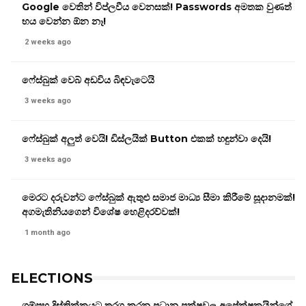
Google වෙතින් විප්ලවීය වෙනසක්! Passwords අමතක වුණත්
භය වෙන්න ඕන නෑ!
2 weeks ago
ෆේස්බුක් වෙබ් අඩවිය බිඳවැටෙයි
3 weeks ago
ෆේස්බුක් අලුත් වෙයි! ඩිස්ලයික් Button එකක් හඳුන්වා දෙයි!
3 weeks ago
මෙරට දරුවන්ට ෆේස්බුක් ඇතුළු සමාජ මාධ්‍ය සීමා කිරීමේ සූදානමක්!
අගමැතිනියගෙන් විශේෂ හෙළිදරව්වක්!
1 month ago
ELECTIONS
ගම්පහ දිස්ත්‍රික්කයට තරග කරන ප්‍රධාන පක්ෂවල අපේක්ෂකයින්ගේ