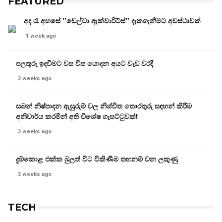
FEATURED
අද රෑ අහසේ ”ඩෙල්ටා ඇක්වාරිට්ස්” දැකගැනීමට අවස්ථාවක්
1 week ago
පලතුරු ඉදවීමට වස විස යොදන අයට වැඩ වරදී
3 weeks ago
සබන් නිෂ්පාදන ඇසුරුම් වල නිශ්චිත තොරතුරු සඳහන් කිරීම
අනිවාර්ය කරමින් අති විශේෂ ගැසට්ටුවක්!
3 weeks ago
දුම්කොළ එක්ක බුලත් විට විකිණීම තහනම් වන ලකුණු
3 weeks ago
TECH