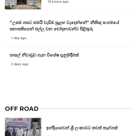
16 hours ago
“උසම ගසට තමයි වැඩිම සුළඟ වැදෙන්නේ” නීතිඥ සංගමයේ
සභාපතිගෙන් එල්ල වන චෝදනාවන්ට පිළිතුරු
1 day ago
පාසල් නිවාඩුව ගැන විශේෂ දැනුම්දීමක්
2 days ago
OFF ROAD
ඉන්දියාවෙන් ශ්‍රී ලංකාවට තවත් තෑග්ගක්