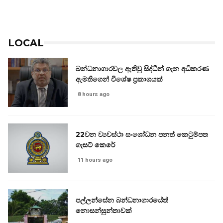
LOCAL
බන්ධනාගාරවල ඇතිවු සිද්ධීන් ගැන අධිකරණ
ඇමතිගෙන් විශේෂ ප්‍රකාශයක්
8 hours ago
22වන ව්‍යවස්ථා සංශෝධන පනත් කෙටුම්පත
ගැසට් කෙරේ
11 hours ago
පල්ලන්සේන බන්ධනාගාරයේත්
නොසන්සුන්තාවක්