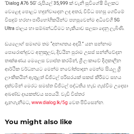
‘Dialog A76 5G’ රුපියල් 35,999 ක් වැනි සුවිශේෂී මිලකට
වෙළෙඳ පොළට හඳුන්වාදෙන ලද අතර, විවිධ පහසු ගෙවීමේ
විසඳුම් හරහා පාරිභෝගිකයින්ට පහසුවෙන්ම අධිවේගී 5G
Ultra ජාලය හා සම්බන්ධවීමට හැකියාව සලසා දෙනු ලැබිණි.
ඩයලොග් සමාගම තම “අනාගතය අදයි.” යන සන්නාම
පොරොන්දුවට අනුකූලව, දිවයින පුරාම උසස් සන්නිවේදන
තාක්ෂණය මෙලෙස ව්‍යාප්ත කරමින්, ශ්‍රී ලංකාවේ දිගුකාලීන
ආර්ථික වර්ධනයට මෙන්ම නවෝත්පාදන මෙන්ම සියලු ශ්‍රී
ලාංකිකයින් ඇතුළත් ඩිජිටල් පරිසරයක් සකස් කිරීමට සහය
දක්වමින් මෙරට සමස්ත ඩිජිටල් පද්ධතිය හැඩ ගැස්වීම උදෙසා
අඛණ්ඩ දායකත්වය සපයයි. වැඩි විස්තර
දැනගැනීමට,
www.dialog.lk/5g
වෙත පිවිසෙන්න.
You might also like