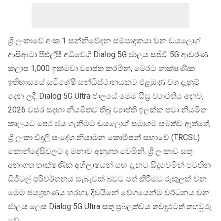
ශ්‍රී ලංකාවේ අංක 1 සන්නිවේදන සම්පාදකයා වන ඩයලොග්
ආසිආටා පීඑල්සී අධිවේගී Dialog 5G ජාලය සජීවී 5G ආවරණ
කලාප 1,000 ඉක්මවා ව්‍යාප්ත කරමින්, මෙරට තාක්ෂණික
ඉතිහාස‌යේ සුවිශේෂී සන්ධිස්ථානයකට එළඹුණු වග දැනුම්
දෙන ලදී. Dialog 5G Ultra ජාලයේ මෙම සීඝ්‍ර ව්‍යාප්තිය අනුව,
2026 වසර සඳහා නියමිතව තිබූ ව්‍යාප්ති ඉලක්ක පවා නියමිත
කාලයට පෙර ජය ගැනීමට ඩයලොග් සමාගම සමත්ව ඇත්තේ,
ශ්‍රී ලංකා විදුලි සංදේශ නියාමන කොමිෂන් සභාවේ (TRCSL)
කොන්දේසිවලට ද මනාව අනුගත වෙමිනි. ශ්‍රී ලංකාව සතු
අනාගත තාක්ෂණික අභිලාෂයන් සහ දැනට සිදුවෙමින් පවතින
ඩිජිටල් පරිවර්තනය සැබෑවක් බවට පත් කිරීමට රුකුලක් වන
මෙම ජයග්‍රහණය හරහා, දිවයිනේ වේගයෙන්ම වර්ධනය වන
ජාලය ලෙස Dialog 5G Ultra සතු ප්‍රබලත්වය තවදුරටත් තහවුරු
වේ.