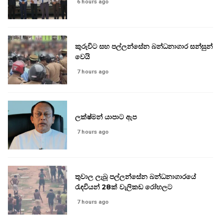
6 hours ago
කුරුවිට සහ පල්ලන්සේන බන්ධනාගාර සන්සුන්
වෙයි
7 hours ago
ලක්ෂ්මන් යාපාට ඇප
7 hours ago
තුවාල ලැබූ පල්ලන්සේන බන්ධනාගාරයේ
රැඳවියන් 28ක් වැලිකඩ රෝහලට
7 hours ago