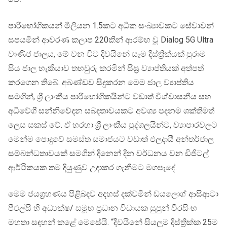
පාරිභෝගිකයන් මිලියන 1.5කට අධික සංඛ්‍යාවකට සේවාවන්
සපයමින් ආවරණ කලාප 220කින් ආරම්භ වූ Dialog 5G Ultra
වාණිජ ජාලය, මේ වන විට දිවයිනේ සෑම දිස්ත්‍රික්යක් පුරාම
සිය ජාල හැකියාව තහවුරු කරමින් සීඝ්‍ර ව්‍යාප්තියක් අත්පත්
කරගෙන තිබේ. අඛණ්ඩව සිදුකරන මෙම ජාල ව්‍යාප්තිය
සමගින්, ශ්‍රී ලාංකීය පාරිභෝගිකයින්ට වඩාත් විශ්වාසනීය සහ
අධිවේගී සන්නිවේදන සබඳතාවයකට අවශ්‍ය පදනම ශක්තිමත්
ලෙස සකස් වේ. ඒ හරහා ශ්‍රී ලාංකීය පුද්ගලයින්ට, ව්‍යාපාරවලට
මෙන්ම පොදුවේ සමස්ත සමාජයට වඩාත් ඵලදායී අන්තර්ජාල
සම්බන්ධතාවයක් සමගින් දිනෙන් දින වර්ධනය වන ඩිජිටල්
ආර්ථිකයක තම දියුණුව උදාකර ගැනීමට මගපෑදේ.
මෙම ජයග්‍රහණය පිළිබඳව අදහස් දක්වමින් ඩයලොග් ආසිආටා
පීඑල්සී හි අධ්‍යක්ෂ/ සමූහ ප්‍රධාන විධායක සුපුන් වීරසිංහ
මහතා සඳහන් කළේ මෙසේයි. “දිවයිනේ සියලුම දිස්ත්‍රික්ක 25ම