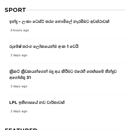
SPORT
ඉන්දු – ලංකා ටෙස්ට් තරග නොමිලේ නැරඹීමට අවස්ථාවක්
6 hours ago
රුමේෂ් තරංග ලෝකයෙන්ම අංක 1 වෙයි
2 days ago
ක්‍රිකට් ක්‍රීඩකයන්ගෙන් බදු අය කිරීමට එරෙහි පෙත්සමේ තීන්දුව
අගෝස්තු 31
2 days ago
LPL ඉතිහාසයේ නව වාර්තාවක්
2 days ago