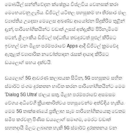
මොබයිල් සන්නිවේදන ක්ෂේත්‍රය විප්ලවීය වෙනසක් කරා
මෙහෙයවනු ලැබීය. ඩිජිටල් යටිතල පහසුකම් හා තිරසාර ජාල
ව්‍යාප්තිය උදෙසා මෙලෙස අඛණ්ඩ ආයෝජන සිදුකිරීම තුළින්
දැන්, පාරිභෝගිකයින්ට වඩාත් උසස් අත්දැකීම් පිරිනැමිමේ
පටන්, ශ්‍රී ලාංකීය ඩිජිටල් පද්ධතිය තවදුරටත් පුළුල් කිරීමට
ඉවහල් වන මීළඟ පරම්පරාවේ Apps ආදී ඩිජිටල් ක්‍රමවේද
ඇතුළත් ව්‍යාපාරික නවෝත්පාදන රැසක් දායාද කිරීමට
ඩයලොග් සහය දක්වයි.
ඩයලොග් 5G ආවරණ කලාපයක සිටින, 5G පහසුකම සහිත
ස්මාර්ට් ජංගම දුරකතන භාවිත කරන පාරිභෝගිකයින්ට මෙම
‘Dialog 5G Ultra’ ජාලය සතු, මීළඟ පරම්පරාවේ අසමසම
වේගය අධීවේගී ක්‍රියාකාරිත්වය පහසුවෙන්ම අත්විඳිය හැකිය.
මෙම 5G තාක්ෂණයේ ප්‍රතිලාභ සෑම පාරිභෝගිකයෙකු වෙතම
සමීප කරවනු පිණිස ඩයලොග් සමාගම, මෙරට වඩාත්
සහනදායී මිලට ලබාගත හැකි 5G ස්මාර්ට් දුරකතනය වන