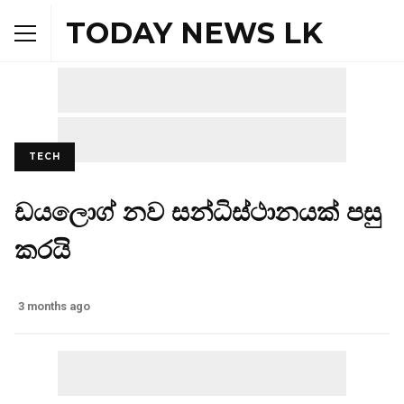
TODAY NEWS LK
TECH
ඩයලොග් නව සන්ධිස්ථානයක් පසු
කරයි
3 months ago