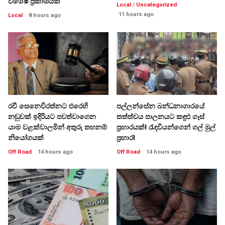
විශේෂ ප්‍රකාශයක්
Local
/
Uncategorized
11 hours ago
Local
8 hours ago
රවී සෙනෙවිරත්නට එරෙහි
පල්ලන්සේන බන්ධනාගාරයේ
නඩුවක් ඉදිරියට පවත්වාගෙන
තත්ත්වය පාලනයට කඳුළු ගෑස්
යාම වළක්වාලමින් අතුරු තහනම්
ප්‍රහාරයක්! රැඳවියන්ගෙන් ගල් මුල්
නියෝගයක්
ප්‍රහාර!
Off Road
14 hours ago
Off Road
14 hours ago