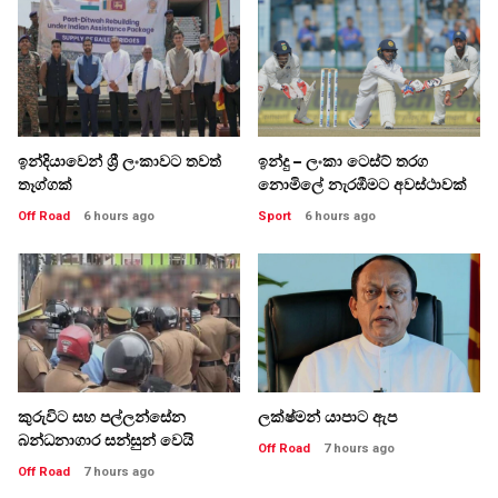
ඉන්දියාවෙන් ශ්‍රී ලංකාවට තවත්
ඉන්දු – ලංකා ටෙස්ට් තරග
තෑග්ගක්
නොමිලේ නැරඹීමට අවස්ථාවක්
Off Road
6 hours ago
Sport
6 hours ago
කුරුවිට සහ පල්ලන්සේන
ලක්ෂ්මන් යාපාට ඇප
බන්ධනාගාර සන්සුන් වෙයි
Off Road
7 hours ago
Off Road
7 hours ago