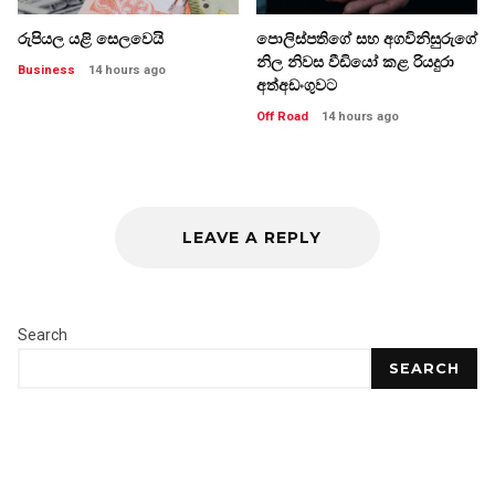
රුපියල යළි සෙලවෙයි
පොලිස්පතිගේ සහ අගවිනිසුරුගේ
නිල නිවස වීඩියෝ කළ රියදුරා
Business
14 hours ago
අත්අඩංගුවට
Off Road
14 hours ago
LEAVE A REPLY
Search
SEARCH