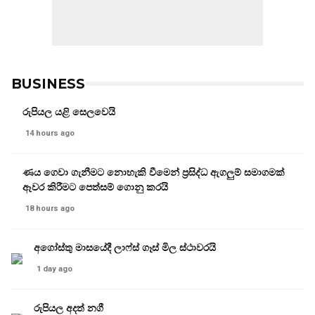
BUSINESS
රුපියල යළි සෙලවෙයි
14 hours ago
ණය ගෙවා ගැනීමට නොහැකි වීමෙන් ප්‍රසිද්ධ ඇගලුම් සමාගමක්
ඈවර කිරීමට පෙත්සම් ගොනු කරයි
18 hours ago
අගෝස්තු මාසයේදී ලාෆ්ස් ගෑස් මිල ස්ථාවරයි
1 day ago
රුපියල අදත් නගී