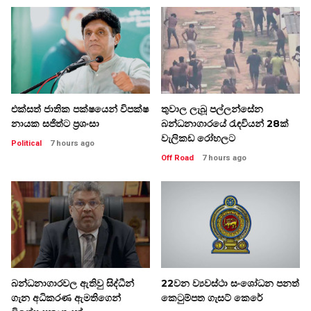
එක්සත් ජාතික පක්ෂයෙන් විපක්ෂ
තුවාල ලැබූ පල්ලන්සේන
නායක සජිත්ට ප්‍රශංසා
බන්ධනාගාරයේ රැඳවියන් 28ක්
වැලිකඩ රෝහලට
Political
7 hours ago
Off Road
7 hours ago
බන්ධනාගාරවල ඇතිවු සිද්ධීන්
22වන ව්‍යවස්ථා සංශෝධන පනත්
ගැන අධිකරණ ඇමතිගෙන්
කෙටුම්පත ගැසට් කෙරේ