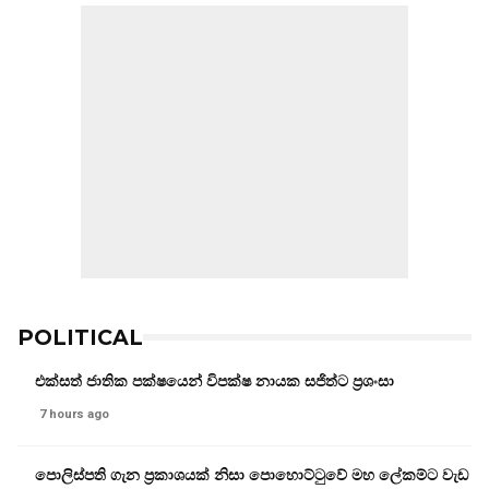
POLITICAL
එක්සත් ජාතික පක්ෂයෙන් විපක්ෂ නායක සජිත්ට ප්‍රශංසා
7 hours ago
පොලිස්පති ගැන ප්‍රකාශයක් නිසා පොහොට්ටුවේ මහ ලේකම්ට වැඩ