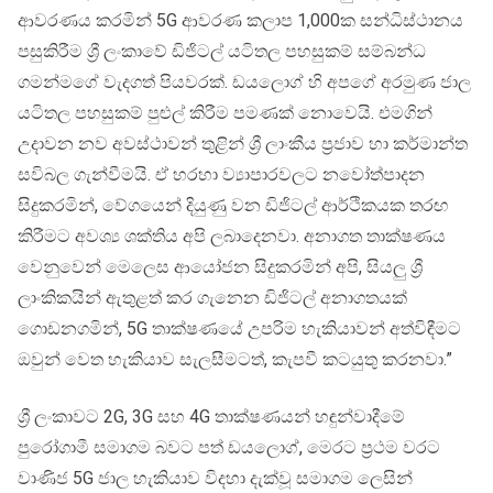
ආවරණය කරමින් 5G ආවරණ කලාප 1,000ක සන්ධිස්ථානය
පසුකිරීම ශ්‍රී ලංකාවේ ඩිජිටල් යටිතල පහසුකම් සම්බන්ධ
ගමන්මගේ වැදගත් පියවරක්. ඩයලොග් හි අපගේ අරමුණ ජාල
යටිතල පහසුකම් පුළුල් කිරීම පමණක් නොවෙයි. එමගින්
උදාවන නව අවස්ථාවන් තුළින් ශ්‍රී ලාංකීය ප්‍රජාව හා කර්මාන්ත
සවිබල ගැන්වීමයි. ඒ හරහා ව්‍යාපාරවලට නවෝත්පාදන
සිදුකරමින්, වේගයෙන් දියුණු වන ඩිජිටල් ආර්ථිකයක තරඟ
කිරීමට අවශ්‍ය ශක්තිය අපි ලබාදෙනවා. අනාගත තාක්ෂණය
වෙනුවෙන් මෙලෙස ආයෝජන සිදුකරමින් අපි, සියලු ශ්‍රී
ලාංකිකයින් ඇතුළත් කර ගැනෙන ඩිජිටල් අනාගතයක්
ගොඩනගමින්, 5G තාක්ෂණයේ උපරිම හැකියාවන් අත්විඳීමට
ඔවුන් වෙත හැකියාව සැලසීමටත්, කැපවී කටයුතු කරනවා.”
ශ්‍රී ලංකාවට 2G, 3G සහ 4G තාක්ෂණයන් හඳුන්වාදීමේ
පුරෝගාමී සමාගම බවට පත් ඩයලොග්, මෙරට ප්‍රථම වරට
වාණිජ 5G ජාල හැකියාව විදහා දැක්වූ සමාගම ලෙසින්