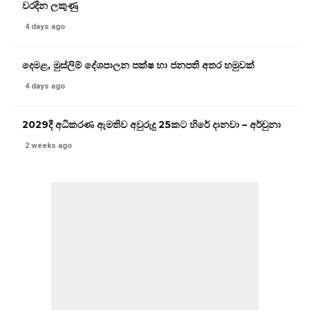
වරදින ලකුණු
4 days ago
දෙමළ, මුස්ලිම් දේශපාලන පක්ෂ හා ජනපති අතර හමුවක්
4 days ago
2029දී අධිකරණ ඇමතිව අවුරුදු 25කට හිරේ දානවා – අර්චුනා
2 weeks ago