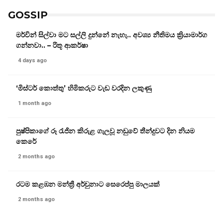
GOSSIP
මර්වින් සිල්වා මට සල්ලි දුන්නේ නැහැ.. අවශ්‍ය නීතිමය ක්‍රියාමාර්ග
ගන්නවා.. – රිතූ ආකර්ෂා
4 days ago
‘මිස්ටර් කොත්තු’ හිමිකරුට වැඩ වරදින ලකුණු
1 month ago
පුෂ්පිකාගේ රූ රැජින කිරුළ ගැලවූ නඩුවේ තීන්දුවට දින නියම
කෙරේ
2 months ago
රටම කළඹන මන්ත්‍රී අර්චුනාට සෙරෙප්පු මාලයක්
2 months ago