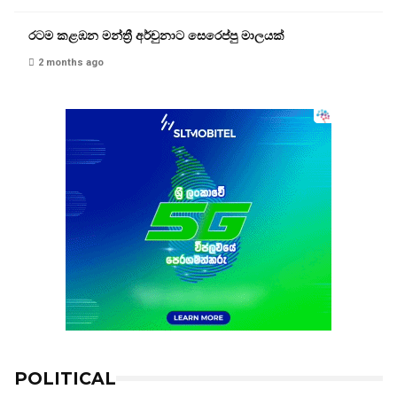
රටම කළඹන මන්ත්‍රී අර්චුනාට සෙරෙප්පු මාලයක්
2 months ago
POLITICAL