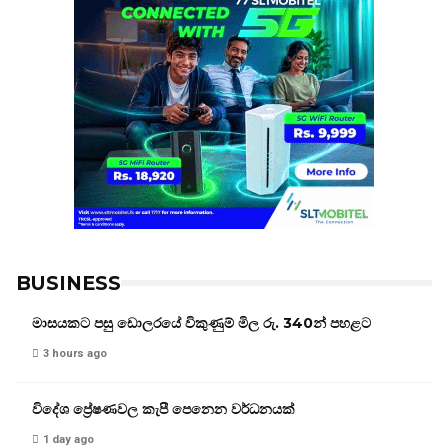
BUSINESS
මාසයකට පසු ඩොලරයේ විකුණුම් මිල රු. 340න් පහළට
3 hours ago
විදේශ ප්‍රේෂණවල කැපී පෙනෙන වර්ධනයක්
1 day ago