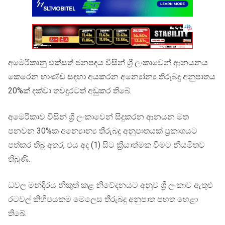
අමෙරිකානු එක්සත් ජනපදය විසින් ශ්‍රී ලංකාවෙන් ආනයනය
කෙරෙන භාණ්ඩ සඳහා අයකරන අන්‍යෝන්‍ය තීරුබදු අනුපාතය
20%ක් දක්වා තවදුරටත් අඩුකර තිබේ.
අමෙරිකාව විසින් ශ්‍රී ලංකාවෙන් සිදුකරන ආනයන මත
පනවන 30%ක අන්‍යොන්‍ය තීරුබදු අනුපාතයක් ප්‍රකාශයට
පත්කර තිබූ අතර, එය අද (1) සිට ක්‍රියාත්මක වීමට නියමිතව
තිබුණි.
ධවල මන්දිරය නිකුත් කළ නිවේදනයට අනුව ශ්‍රී ලංකාව ඇතුළු
රටවල් කිහිපයකම මෙලෙස තීරුබදු අනුපාත පහත හෙළා
තිබේ.