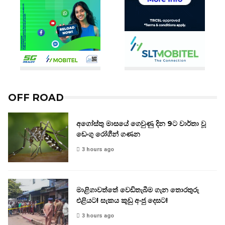
OFF ROAD
අගෝස්තු මාසයේ ගෙවුණු දින 9ට වාර්තා වූ
ඩෙංගු රෝගීන් ගණන
3 hours ago
මාළිගාවත්තේ වෙඩිතැබීම ගැන තොරතුරු
එළියට! සැකය කුඩු අංජු දෙසට!
3 hours ago