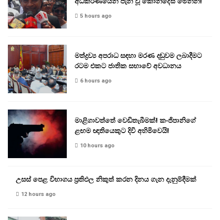
අධිකරණයෙන් පැන වූ කොන්දේසි මෙන්න!
5 hours ago
මත්ද්‍රව්‍ය අපරාධ සඳහා මරණ දඬුවම ලබාදීමට
රටම එකට ජාතික සභාවේ අවධානය
6 hours ago
මාළිගාවත්තේ වෙඩිතැබීමක්! කංජිපානිගේ
ළඟම ඥාතියෙකුට දිවි අහිමිවෙයි!
10 hours ago
උසස් පෙළ විභාගය ප්‍රතිඵල නිකුත් කරන දිනය ගැන දැනුම්දීමක්
12 hours ago