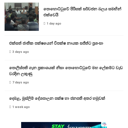
පොහොට්ටුවේ පිරිසක් සර්වජන බලය සමඟින්
එක්වෙයි
1 day ago
එක්සත් ජාතික පක්ෂයෙන් විපක්ෂ නායක සජිත්ට ප්‍රශංසා
3 days ago
පොලිස්පති ගැන ප්‍රකාශයක් නිසා පොහොට්ටුවේ මහ ලේකම්ට වැඩ
වරදින ලකුණු
7 days ago
දෙමළ, මුස්ලිම් දේශපාලන පක්ෂ හා ජනපති අතර හමුවක්
1 week ago