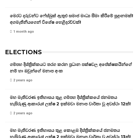
මෙරට දරුවන්ට ෆේස්බුක් ඇතුළු සමාජ මාධ්‍ය සීමා කිරීමේ සූදානමක්!
අගමැතිනියගෙන් විශේෂ හෙළිදරව්වක්!
1 month ago
ELECTIONS
ගම්පහ දිස්ත්‍රික්කයට තරග කරන ප්‍රධාන පක්ෂවල අපේක්ෂකයින්ගේ
නම් හා ඔවුන්ගේ මනාප අංක
2 years ago
මහ මැතිවරණ ඉතිහාසය තුළ ගම්පහ දිස්ත්‍රික්කයේ ජනමතය
හැසිරුණු ආකාරය! ලක්ෂ 2 ඉක්මවා මනාප වාර්තා වූ අවස්ථා 12ක්!
2 years ago
මහ මැතිවරණ ඉතිහාසය තුළ කොළඹ දිස්ත්‍රික්කයේ ජනමතය
හැසිරුණු ආකාරය! ලක්ෂ 2 ඉක්මවා මනාප වාර්තා වූ අවස්ථා 13ක්!