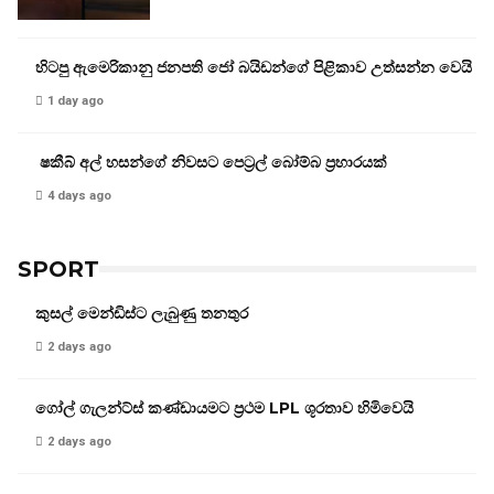
හිටපු ඇමෙරිකානු ජනපති ජෝ බයිඩන්ගේ පිළිකාව උත්සන්න වෙයි
1 day ago
ෂකීබ් අල් හසන්ගේ නිවසට පෙට්‍රල් බෝම්බ ප්‍රහාරයක්
4 days ago
SPORT
කුසල් මෙන්ඩිස්ට ලැබුණු තනතුර
2 days ago
ගෝල් ගැලන්ට්ස් කණ්ඩායමට ප්‍රථම LPL ශූරතාව හිමිවෙයි
2 days ago