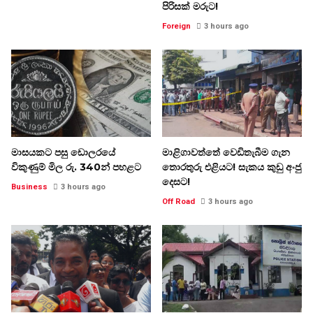
පිරිසක් මරුට!
Foreign
3 hours ago
මාසයකට පසු ඩොලරයේ
මාළිගාවත්තේ වෙඩිතැබීම ගැන
විකුණුම් මිල රු. 340න් පහළට
තොරතුරු එළියට! සැකය කුඩු අංජු
දෙසට!
Business
3 hours ago
Off Road
3 hours ago