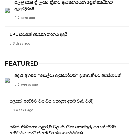
සල්ලි එපා! ශ්‍රී ලංකා ක්‍රිකට් ආයතනයෙන් ප්‍රේක්ෂකයින්ට
දැනුම්දීමක්!
2 days ago
LPL සටනේ අවසන් තරගය අදයි
3 days ago
FEATURED
අද රෑ අහසේ ”ඩෙල්ටා ඇක්වාරිට්ස්” දැකගැනීමට අවස්ථාවක්
2 weeks ago
පලතුරු ඉදවීමට වස විස යොදන අයට වැඩ වරදී
3 weeks ago
සබන් නිෂ්පාදන ඇසුරුම් වල නිශ්චිත තොරතුරු සඳහන් කිරීම
අනිවාර්ය කරමින් අති විශේෂ ගැසට්ටුවක්!