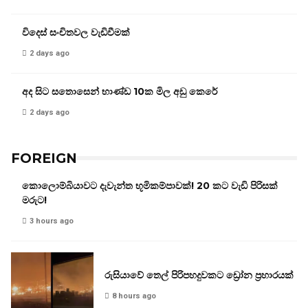
විදෙස් සංචිතවල වැඩිවීමක්
2 days ago
අද සිට සතොසෙන් භාණ්ඩ 10ක මිල අඩු කෙරේ
2 days ago
FOREIGN
කොලොම්බියාවට දැවැන්ත භූමිකම්පාවක්! 20 කට වැඩි පිරිසක්
මරුට!
3 hours ago
රුසියාවේ තෙල් පිරිපහදුවකට ඩ්‍රෝන ප්‍රහාරයක්
8 hours ago