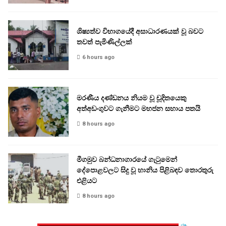
ශිෂ්‍යත්ව විභාගයේදී අසාධාරණයක් වූ බවට
තවත් පැමිණිල්ලක්
6 hours ago
මරණීය දණ්ඩනය නියම වූ චූදිතයෙකු
අත්අඩංගුවට ගැනීමට මහජන සහාය පතයි
8 hours ago
මීගමුව බන්ධනාගාරයේ ගැටුමෙන්
දේපොළවලට සිදු වූ හානිය පිළිබඳව තොරතුරු
එළියට
8 hours ago