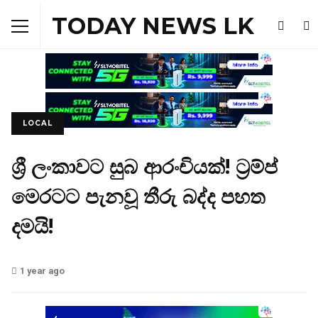
TODAY NEWS LK
LOCAL
ශ්‍රී ලංකාවට සුබ ආරංචියක්! ට්‍රම්ප්
මෙරටට පැනවූ තීරු බද්ද පහත
දමයි!
1 year ago