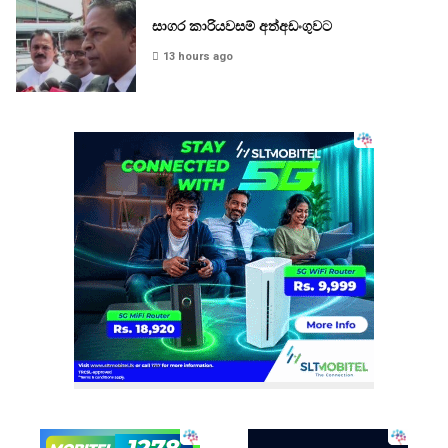
සාගර කාරියවසම් අත්අඩංගුවට
13 hours ago