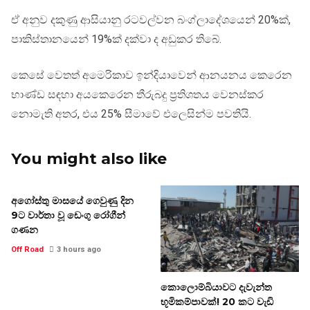
ඒ අනුව දකුණු ආසියානු රටවල්වන බංග්ලාදේශයෙන් 20%ක්,
පාකිස්තානයෙන් 19%ක් දක්වා ද අඩුකර තිබේ.
කෙසේ වෙතත් අමෙරිකාව ඉන්දියාවෙන් ආනයනය කෙරෙන
භාණ්ඩ සඳහා අයකෙරෙන තීරුබදු ප්‍රතිශතය වෙනස්කර
නොමැති අතර, එය 25% සීමාවේ එලෙසින්ම පවතියි.
You might also like
අගෝස්තු මාසයේ ගෙවුණු දින
9ට වාර්තා වූ ඩෙංගු රෝගීන්
ගණන
Off Road
3 hours ago
කොලොම්බියාවට දැවැන්ත
භූමිකම්පාවක්! 20 කට වැඩි