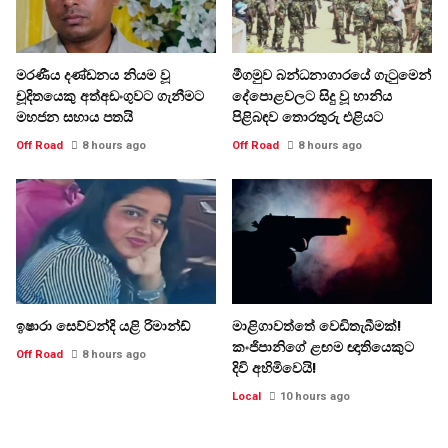
මරණීය දණ්ඩනය නියම වූ
මීගමුව බන්ධනාගාරයේ ගැටුමෙන්
චූදිතයෙකු අත්අඩංගුවට ගැනීමට
දේපොළවලට සිදු වූ හානිය
මහජන සහාය පතයි
පිළිබඳව තොරතුරු එළියට
Off Road
8 hours ago
Off Road
8 hours ago
ඉෂාරා සෙව්වන්දි යළි රිමාන්ඩ්
මාළිගාවත්තේ වෙඩිතැබීමක්!
කංජිපානිගේ ළඟම ඥාතියෙකුට
Off Road
8 hours ago
දිවි අහිමිවෙයි!
Local
10 hours ago