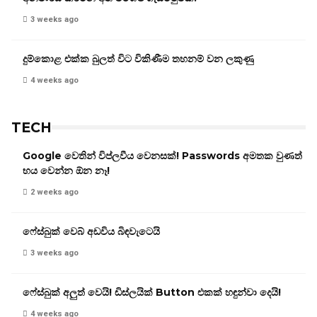
3 weeks ago
දුම්කොළ එක්ක බුලත් විට විකිණීම තහනම් වන ලකුණු
4 weeks ago
TECH
Google වෙතින් විප්ලවීය වෙනසක්! Passwords අමතක වුණත්
භය වෙන්න ඕන නෑ!
2 weeks ago
ෆේස්බුක් වෙබ් අඩවිය බිඳවැටෙයි
3 weeks ago
ෆේස්බුක් අලුත් වෙයි! ඩිස්ලයික් Button එකක් හඳුන්වා දෙයි!
4 weeks ago