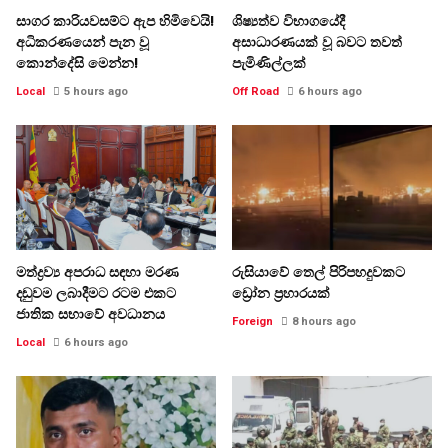
සාගර කාරියවසම්ට ඇප හිමිවෙයි!
ශිෂ්‍යත්ව විභාගයේදී
අධිකරණයෙන් පැන වූ
අසාධාරණයක් වූ බවට තවත්
කොන්දේසි මෙන්න!
පැමිණිල්ලක්
Local
5 hours ago
Off Road
6 hours ago
මත්ද්‍රව්‍ය අපරාධ සඳහා මරණ
රුසියාවේ තෙල් පිරිපහදුවකට
දඬුවම ලබාදීමට රටම එකට
ඩ්‍රෝන ප්‍රහාරයක්
ජාතික සභාවේ අවධානය
Foreign
8 hours ago
Local
6 hours ago