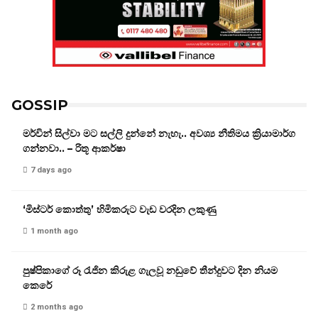
GOSSIP
මර්වින් සිල්වා මට සල්ලි දුන්නේ නැහැ.. අවශ්‍ය නීතිමය ක්‍රියාමාර්ග
ගන්නවා.. – රිතූ ආකර්ෂා
7 days ago
‘මිස්ටර් කොත්තු’ හිමිකරුට වැඩ වරදින ලකුණු
1 month ago
පුෂ්පිකාගේ රූ රැජින කිරුළ ගැලවූ නඩුවේ තීන්දුවට දින නියම
කෙරේ
2 months ago