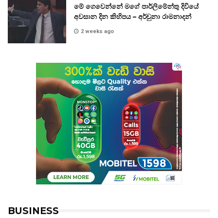
මේ ගෙවෙන්නේ මගේ පාර්ලිමේන්තු දිවියේ
අවසාන දින කිහිපය – අර්චුනා රාමනාදන්
2 weeks ago
BUSINESS