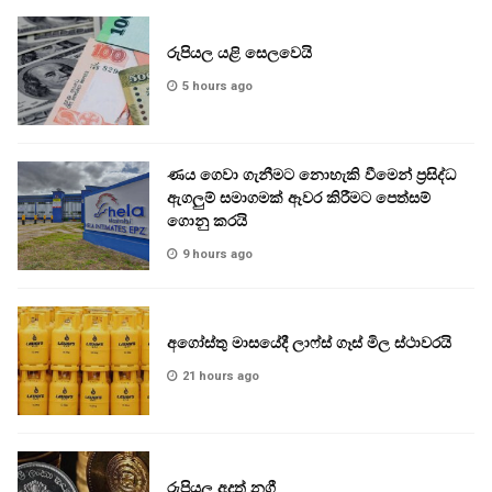
රුපියල යළි සෙලවෙයි
5 hours ago
ණය ගෙවා ගැනීමට නොහැකි වීමෙන් ප්‍රසිද්ධ
ඇගලුම් සමාගමක් ඈවර කිරීමට පෙත්සම්
ගොනු කරයි
9 hours ago
අගෝස්තු මාසයේදී ලාෆ්ස් ගෑස් මිල ස්ථාවරයි
21 hours ago
රුපියල අදත් නගී