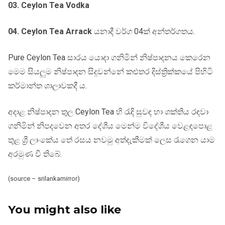
03. Ceylon Tea Vodka
04. Ceylon Tea Arrack
යනාදී වර්ග 04ක් අන්තර්ගතය.
Pure Ceylon Tea සාරය යොදා ගනිමින් නිෂ්පාදනය කෙරෙන
මෙම සියලුම නිෂ්පාදන සිදුවන්නේ කළුතර දිස්ත්‍රික්කයේ පිහිටි
කර්මාන්ත ශාලාවකදී ය.
අදාළ නිෂ්පාදන තුල Ceylon Tea හි රැඳි සුවඳ හා ශක්තිය රඳවා
ගනිමින් නිපදවෙන අතර දේශීය මෙන්ම විදේශීය වෙළඳපොළ
තුළ ශ්‍රී ලාංකේය තේ රසය නවමු අත්දැකීමක් ලෙස රැගෙන යාම
අරමුණ වී තිබේ.
(source – srilankamirror)
You might also like