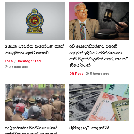
22වන ව්‍යවස්ථා සංශෝධන පනත්
රවී සෙනෙවිරත්නට එරෙහි
කෙටුම්පත ගැසට් කෙරේ
නඩුවක් ඉදිරියට පවත්වාගෙන
යාම වළක්වාලමින් අතුරු තහනම්
Local
/
Uncategorized
නියෝගයක්
2 hours ago
Off Road
5 hours ago
පල්ලන්සේන බන්ධනාගාරයේ
රුපියල යළි සෙලවෙයි
තත්ත්වය පාලනයට කඳුළු ගෑස්