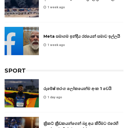
1 week ago
Meta සමාගම ඉන්දීය රජයෙන් සමාව ඉල්ලයි
1 week ago
SPORT
රුමේෂ් තරංග ලෝකයෙන්ම අංක 1 වෙයි
1 day ago
ක්‍රිකට් ක්‍රීඩකයන්ගෙන් බදු අය කිරීමට එරෙහි