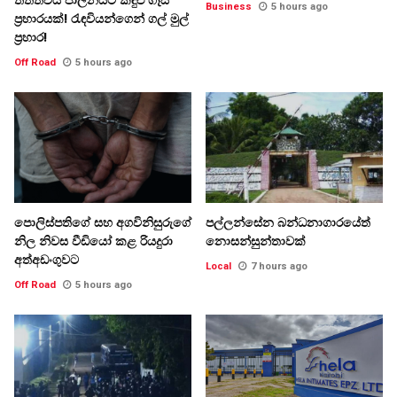
Business
5 hours ago
ප්‍රහාරයක්! රැඳවියන්ගෙන් ගල් මුල්
ප්‍රහාර!
Off Road
5 hours ago
පොලිස්පතිගේ සහ අගවිනිසුරුගේ
පල්ලන්සේන බන්ධනාගාරයේත්
නිල නිවස වීඩියෝ කළ රියදුරා
නොසන්සුන්තාවක්
අත්අඩංගුවට
Local
7 hours ago
Off Road
5 hours ago