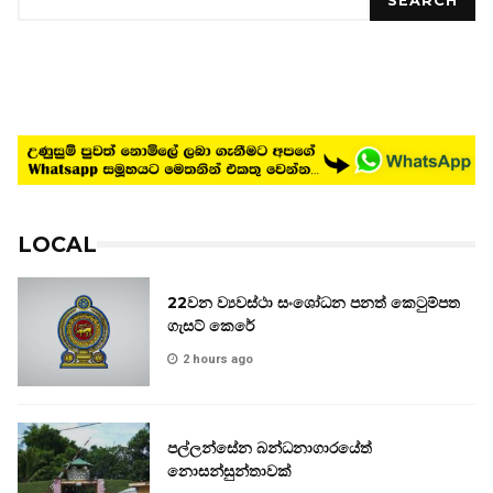
SEARCH
LOCAL
22වන ව්‍යවස්ථා සංශෝධන පනත් කෙටුම්පත
ගැසට් කෙරේ
2 hours ago
පල්ලන්සේන බන්ධනාගාරයේත්
නොසන්සුන්තාවක්