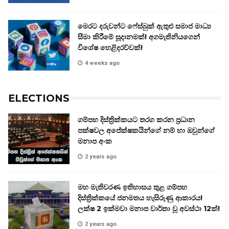
මෙරට දරුවන්ට ෆේස්බුක් ඇතුළු සමාජ මාධ්‍ය
සීමා කිරීමේ සූදානමක්! අගමැතිනියගෙන්
විශේෂ හෙළිදරව්වක්!
4 weeks ago
ELECTIONS
ගම්පහ දිස්ත්‍රික්කයට තරග කරන ප්‍රධාන
පක්ෂවල අපේක්ෂකයින්ගේ නම් හා ඔවුන්ගේ
මනාප අංක
2 years ago
මහ මැතිවරණ ඉතිහාසය තුළ ගම්පහ
දිස්ත්‍රික්කයේ ජනමතය හැසිරුණු ආකාරය!
ලක්ෂ 2 ඉක්මවා මනාප වාර්තා වූ අවස්ථා 12ක්!
2 years ago