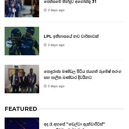
පෙත්සමේ තීන්දුව අගෝස්තු 31
2 days ago
LPL ඉතිහාසයේ නව වාර්තාවක්
2 days ago
පොදුරාජ්‍ය මණ්ඩල පිටිය ජයගත් රුමේෂ් තරංග
සහ පාලිත බණ්ඩාර දිවයිනට
3 days ago
FEATURED
අද රෑ අහසේ ”ඩෙල්ටා ඇක්වාරිට්ස්”