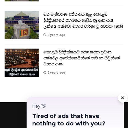
මහ මැතිවරණ ඉතිහාසය තුළ කොළඹ
දිස්ත්‍රික්කයේ ජනමතය හැසිරුණු ආකාරය!
ලක්ෂ 2 ඉක්මවා මනාප වාර්තා වූ අවස්ථා 13ක්!
2 years ago
කොළඹ දිස්ත්‍රික්කයට තරග කරන ප්‍රධාන
පක්ෂවල අපේක්ෂකයින්ගේ නම් හා ඔවුන්ගේ
මනාප අංක
2 years ago
×
Hey
👋
Tired of ads that have
nothing to do with you?