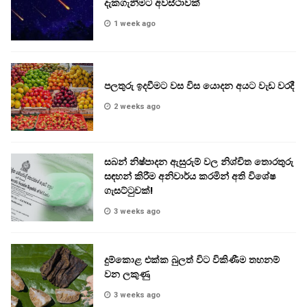
දැකගැනීමට අවස්ථාවක්
1 week ago
පලතුරු ඉදවීමට වස විස යොදන අයට වැඩ වරදී
2 weeks ago
සබන් නිෂ්පාදන ඇසුරුම් වල නිශ්චිත තොරතුරු
සඳහන් කිරීම අනිවාර්ය කරමින් අති විශේෂ
ගැසට්ටුවක්!
3 weeks ago
දුම්කොළ එක්ක බුලත් විට විකිණීම තහනම්
වන ලකුණු
3 weeks ago