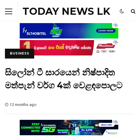
TODAY NEWS LK
BUSINESS
සිලෝන් ටී සාරයෙන් නිෂ්පාදිත
මත්පැන් වර්ග 4ක් වෙළඳපොලට
12 months ago