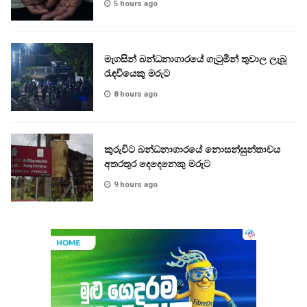
5 hours ago
මැගසින් බන්ධනාගාරයේ ගැටුමින් තුවාල ලැබූ
රැඳවියෙකු මරුට
8 hours ago
කුරුවිට බන්ධනාගාරයේ නොසන්සුන්තාවය
අතරතුර දෙදෙනෙකු මරුට
9 hours ago