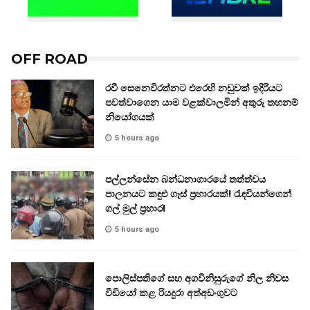
OFF ROAD
රවී සෙනෙවිරත්නට එරෙහි නඩුවක් ඉදිරියට
පවත්වාගෙන යාම වළක්වාලමින් අතුරු තහනම්
නියෝගයක්
5 hours ago
පල්ලන්සේන බන්ධනාගාරයේ තත්ත්වය
පාලනයට කඳුළු ගෑස් ප්‍රහාරයක්! රැඳවියන්ගෙන්
ගල් මුල් ප්‍රහාර!
5 hours ago
පොලිස්පතිගේ සහ අගවිනිසුරුගේ නිල නිවස
වීඩියෝ කළ රියදුරා අත්අඩංගුවට