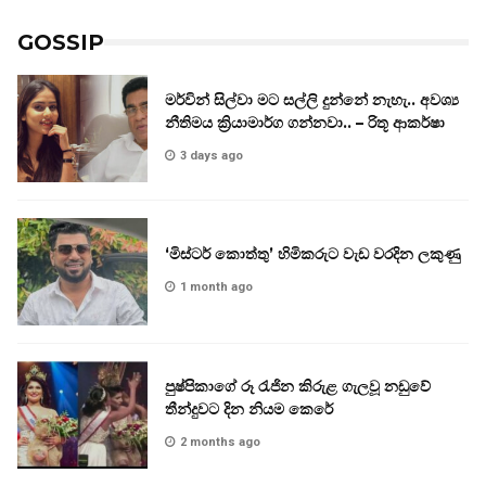
GOSSIP
මර්වින් සිල්වා මට සල්ලි දුන්නේ නැහැ.. අවශ්‍ය
නීතිමය ක්‍රියාමාර්ග ගන්නවා.. – රිතූ ආකර්ෂා
3 days ago
‘මිස්ටර් කොත්තු’ හිමිකරුට වැඩ වරදින ලකුණු
1 month ago
පුෂ්පිකාගේ රූ රැජින කිරුළ ගැලවූ නඩුවේ
තීන්දුවට දින නියම කෙරේ
2 months ago