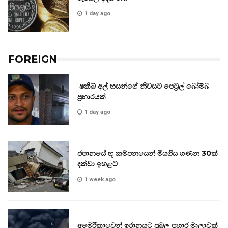
1 day ago
FOREIGN
ෂකීබ් අල් හසන්ගේ නිවසට පෙට්‍රල් බෝම්බ
ප්‍රහාරයක්
1 day ago
ජපානයේ භූ කම්පනයෙන් මියගිය ගණන 30ක්
දක්වා ඉහළට
1 week ago
අමෙරිකාවෙන් ඉරානයට ප්‍රබල ප්‍රහාර මාලාවක්