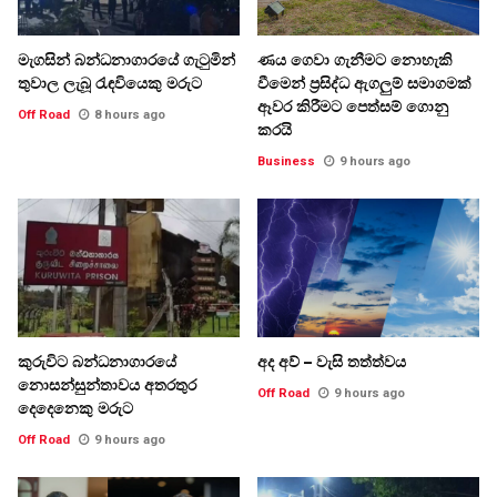
මැගසින් බන්ධනාගාරයේ ගැටුමින්
ණය ගෙවා ගැනීමට නොහැකි
තුවාල ලැබූ රැඳවියෙකු මරුට
වීමෙන් ප්‍රසිද්ධ ඇගලුම් සමාගමක්
ඈවර කිරීමට පෙත්සම් ගොනු
Off Road
8 hours ago
කරයි
Business
9 hours ago
කුරුවිට බන්ධනාගාරයේ
අද අව් – වැසි තත්ත්වය
නොසන්සුන්තාවය අතරතුර
Off Road
9 hours ago
දෙදෙනෙකු මරුට
Off Road
9 hours ago