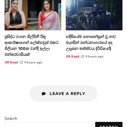
ප්‍රසිද්ධ රංගන ශිල්පිනී රිතූ
හදිසියේම නොසන්සුන් වූ නව
ආකාර්ෂාගෙන් ලේක්හවුස් එකට
මැගසින් බන්ධනාගාරයේ අද
මිලියන 100ක වන්දි ඉල්ලා
උදෑසන තත්ත්වය (වීඩියෝ)
එන්තරවාසියක්
Off Road
9 hours ago
Off Road
9 hours ago
LEAVE A REPLY
Search