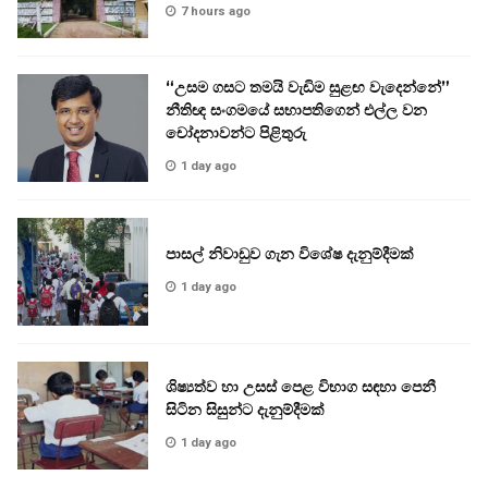
7 hours ago
“උසම ගසට තමයි වැඩිම සුළඟ වැදෙන්නේ”
නීතිඥ සංගමයේ සභාපතිගෙන් එල්ල වන
චෝදනාවන්ට පිළිතුරු
1 day ago
පාසල් නිවාඩුව ගැන විශේෂ දැනුම්දීමක්
1 day ago
ශිෂ්‍යත්ව හා උසස් පෙළ විභාග සඳහා පෙනී
සිටින සිසුන්ට දැනුම්දීමක්
1 day ago