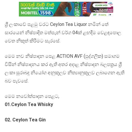
ශ්‍රී ලංකාවේ පළමු වරට Ceylon Tea Liquor නමින් තේ
සාරයෙන් නිෂ්පාදිත මත්පැන් වර්ග 04ක් ළඟදීම වෙළඳපොල
වෙත නිකුත් කිරීමට සැරසේ.
මෙම නව නිෂ්පාදන පෙළ ACTION AVF (පුද්ගලික) සමාගම
විසින් නිෂ්පාදනය කර ඇති අතර අදාළ නිෂ්පාදන බලපත්‍රය ශ්‍රී
ලංකා සුරාබදු නියෝග අනුකූලව නීත්‍යානුකූලව ලබාගෙන ඇති
බව පැවසේ.
මෙම නවෝත්පාදන පෙළට,
01.Ceylon Tea Whisky
02. Ceylon Tea Gin