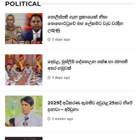
POLITICAL
පොලිස්පති ගැන ප්‍රකාශයක් නිසා
පොහොට්ටුවේ මහ ලේකම්ට වැඩ වරදින
ලකුණු
3 days ago
දෙමළ, මුස්ලිම් දේශපාලන පක්ෂ හා ජනපති
අතර හමුවක්
4 days ago
2029දී අධිකරණ ඇමතිව අවුරුදු 25කට හිරේ
දානවා – අර්චුනා
2 weeks ago