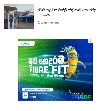
රටම කළඹන මන්ත්‍රී අර්චුනාට සෙරෙප්පු
මාලයක්
2 months ago