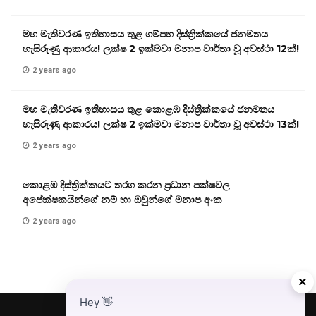
මහ මැතිවරණ ඉතිහාසය තුළ ගම්පහ දිස්ත්‍රික්කයේ ජනමතය
හැසිරුණු ආකාරය! ලක්ෂ 2 ඉක්මවා මනාප වාර්තා වූ අවස්ථා 12ක්!
2 years ago
මහ මැතිවරණ ඉතිහාසය තුළ කොළඹ දිස්ත්‍රික්කයේ ජනමතය
හැසිරුණු ආකාරය! ලක්ෂ 2 ඉක්මවා මනාප වාර්තා වූ අවස්ථා 13ක්!
2 years ago
කොළඹ දිස්ත්‍රික්කයට තරග කරන ප්‍රධාන පක්ෂවල
අපේක්ෂකයින්ගේ නම් හා ඔවුන්ගේ මනාප අංක
2 years ago
×
Hey
👋