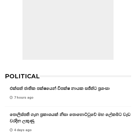
POLITICAL
එක්සත් ජාතික පක්ෂයෙන් විපක්ෂ නායක සජිත්ට ප්‍රශංසා
7 hours ago
පොලිස්පති ගැන ප්‍රකාශයක් නිසා පොහොට්ටුවේ මහ ලේකම්ට වැඩ
වරදින ලකුණු
4 days ago