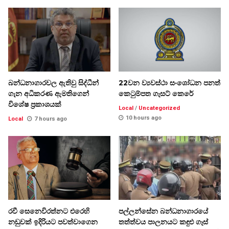
බන්ධනාගාරවල ඇතිවු සිද්ධීන්
22වන ව්‍යවස්ථා සංශෝධන පනත්
ගැන අධිකරණ ඇමතිගෙන්
කෙටුම්පත ගැසට් කෙරේ
විශේෂ ප්‍රකාශයක්
Local
/
Uncategorized
10 hours ago
Local
7 hours ago
රවී සෙනෙවිරත්නට එරෙහි
පල්ලන්සේන බන්ධනාගාරයේ
නඩුවක් ඉදිරියට පවත්වාගෙන
තත්ත්වය පාලනයට කඳුළු ගෑස්