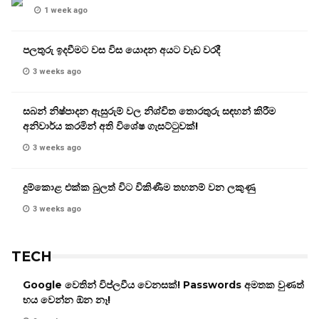
1 week ago
පලතුරු ඉදවීමට වස විස යොදන අයට වැඩ වරදී
3 weeks ago
සබන් නිෂ්පාදන ඇසුරුම් වල නිශ්චිත තොරතුරු සඳහන් කිරීම
අනිවාර්ය කරමින් අති විශේෂ ගැසට්ටුවක්!
3 weeks ago
දුම්කොළ එක්ක බුලත් විට විකිණීම තහනම් වන ලකුණු
3 weeks ago
TECH
Google වෙතින් විප්ලවීය වෙනසක්! Passwords අමතක වුණත්
භය වෙන්න ඕන නෑ!