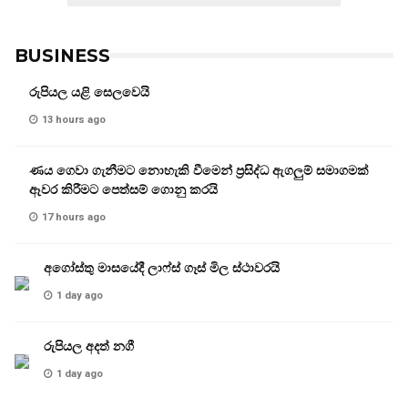
BUSINESS
රුපියල යළි සෙලවෙයි
13 hours ago
ණය ගෙවා ගැනීමට නොහැකි වීමෙන් ප්‍රසිද්ධ ඇගලුම් සමාගමක්
ඈවර කිරීමට පෙත්සම් ගොනු කරයි
17 hours ago
අගෝස්තු මාසයේදී ලාෆ්ස් ගෑස් මිල ස්ථාවරයි
1 day ago
රුපියල අදත් නගී
1 day ago