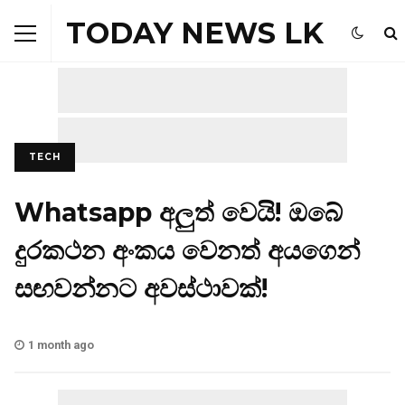
TODAY NEWS LK
TECH
Whatsapp අලුත් වෙයි! ඔබේ
දුරකථන අංකය වෙනත් අයගෙන්
සඟවන්නට අවස්ථාවක්!
1 month ago