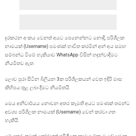
දුරකථන අංකය වෙනත් අයට පෙනෙන්නට නොදී, පරිශීලක
නාමයක් (Username) පමණක් භාවිත කරමින් අන් අය සමඟ
සම්බන්ධ වීමේ හැකියාව WhatsApp විසින් හඳුන්වාදීමට
නියමිතව ඇත.
ලොව පුරා සිටින බිලියන 3ක පරිශීලකයන් වෙත ඉදිරි මාස
කිහිපය තුළ ලබා දීමට නියමිතයි.
මෙය අනිවාර්යය නොවන අතර කැමති අයට පමණක් තමන්ට
අවශ්‍ය පරිශීලක නාමයක් (Username) වෙන් කරවා ගත
හැකියි.