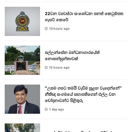
22වන ව්‍යවස්ථා සංශෝධන පනත් කෙටුම්පත
ගැසට් කෙරේ
10 hours ago
පල්ලන්සේන බන්ධනාගාරයේත්
නොසන්සුන්තාවක්
15 hours ago
“උසම ගසට තමයි වැඩිම සුළඟ වැදෙන්නේ”
නීතිඥ සංගමයේ සභාපතිගෙන් එල්ල වන
චෝදනාවන්ට පිළිතුරු
1 day ago