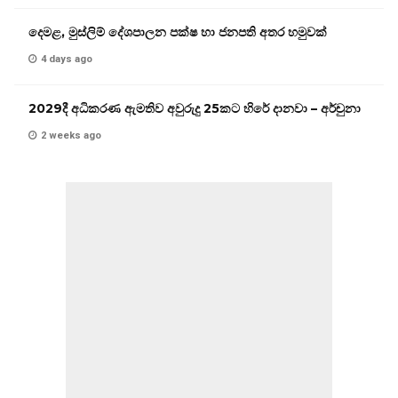
දෙමළ, මුස්ලිම් දේශපාලන පක්ෂ හා ජනපති අතර හමුවක්
4 days ago
2029දී අධිකරණ ඇමතිව අවුරුදු 25කට හිරේ දානවා – අර්චුනා
2 weeks ago