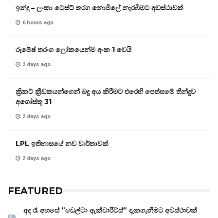
ඉන්දු – ලංකා ටෙස්ට් තරග නොමිලේ නැරඹීමට අවස්ථාවක්
6 hours ago
රුමේෂ් තරංග ලෝකයෙන්ම අංක 1 වෙයි
2 days ago
ක්‍රිකට් ක්‍රීඩකයන්ගෙන් බදු අය කිරීමට එරෙහි පෙත්සමේ තීන්දුව
අගෝස්තු 31
2 days ago
LPL ඉතිහාසයේ නව වාර්තාවක්
2 days ago
FEATURED
අද රෑ අහසේ ”ඩෙල්ටා ඇක්වාරිට්ස්” දැකගැනීමට අවස්ථාවක්