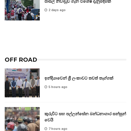
පාසල් නිවාඩුව ගැන විශේෂ දැනුම්දීමක්
2 days ago
OFF ROAD
ඉන්දියාවෙන් ශ්‍රී ලංකාවට තවත් තෑග්ගක්
5 hours ago
කුරුවිට සහ පල්ලන්සේන බන්ධනාගාර සන්සුන්
වෙයි
7 hours ago