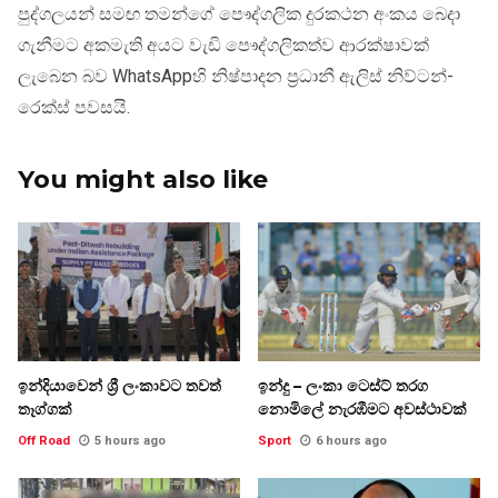
පුද්ගලයන් සමඟ තමන්ගේ පෞද්ගලික දුරකථන අංකය බෙදා
ගැනීමට අකමැති අයට වැඩි පෞද්ගලිකත්ව ආරක්ෂාවක්
ලැබෙන බව WhatsAppහි නිෂ්පාදන ප්‍රධානී ඇලිස් නිව්ටන්-
රෙක්ස් පවසයි.
You might also like
ඉන්දියාවෙන් ශ්‍රී ලංකාවට තවත්
ඉන්දු – ලංකා ටෙස්ට් තරග
තෑග්ගක්
නොමිලේ නැරඹීමට අවස්ථාවක්
Off Road
5 hours ago
Sport
6 hours ago