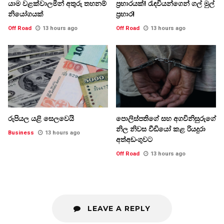
යාම වළක්වාලමින් අතුරු තහනම්
ප්‍රහාරයක්! රැඳවියන්ගෙන් ගල් මුල්
නියෝගයක්
ප්‍රහාර!
Off Road
13 hours ago
Off Road
13 hours ago
රුපියල යළි සෙලවෙයි
පොලිස්පතිගේ සහ අගවිනිසුරුගේ
නිල නිවස වීඩියෝ කළ රියදුරා
Business
13 hours ago
අත්අඩංගුවට
Off Road
13 hours ago
LEAVE A REPLY