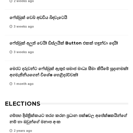
2 weeks ago
ෆේස්බුක් වෙබ් අඩවිය බිඳවැටෙයි
3 weeks ago
ෆේස්බුක් අලුත් වෙයි! ඩිස්ලයික් Button එකක් හඳුන්වා දෙයි!
3 weeks ago
මෙරට දරුවන්ට ෆේස්බුක් ඇතුළු සමාජ මාධ්‍ය සීමා කිරීමේ සූදානමක්!
අගමැතිනියගෙන් විශේෂ හෙළිදරව්වක්!
1 month ago
ELECTIONS
ගම්පහ දිස්ත්‍රික්කයට තරග කරන ප්‍රධාන පක්ෂවල අපේක්ෂකයින්ගේ
නම් හා ඔවුන්ගේ මනාප අංක
2 years ago