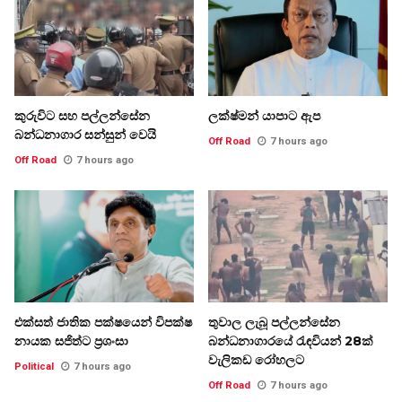
කුරුවිට සහ පල්ලන්සේන
ලක්ෂ්මන් යාපාට ඇප
බන්ධනාගාර සන්සුන් වෙයි
Off Road
7 hours ago
Off Road
7 hours ago
එක්සත් ජාතික පක්ෂයෙන් විපක්ෂ
තුවාල ලැබූ පල්ලන්සේන
නායක සජිත්ට ප්‍රශංසා
බන්ධනාගාරයේ රැඳවියන් 28ක්
වැලිකඩ රෝහලට
Political
7 hours ago
Off Road
7 hours ago