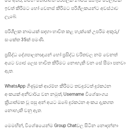
මේ අතර, තමන් තෝරාගත් පරිශීලක නාමය ඕනෑම වේලාවක
ඉවත් කිරීමට හෝ වෙනස් කිරීමට පරිශීලකයන්ට අවස්ථාව
ලැබේ.
පරිශීලක නාමයක් සඳහා භාවිත කළ හැක්කේ උපරිම අකුරු/
සංකේත 35ක් පමණි.
ප්‍රසිද්ධ දේශපාලනඥයන් හෝ ප්‍රසිද්ධ චරිතවල නම් වෙනත්
අයට ව්‍යාජ ලෙස භාවිත කිරීමට නොහැකි වන සේ සීමා පනවා
ඇත.
WhatsApp ගිණුමක් ආරම්භ කිරීමට තවදුරටත් දුරකථන
අංකයක් අනිවාර්ය වන නමුත්, Username විශේෂාංගය
ක්‍රියාත්මක වූ පසු අන් අයට ඔබේ දුරකථන අංකය දැකගත
නොහැකි වනු ඇත.
මෙමඟින්, විශේෂයෙන්ම Group Chatවල සිටින නොදන්නා