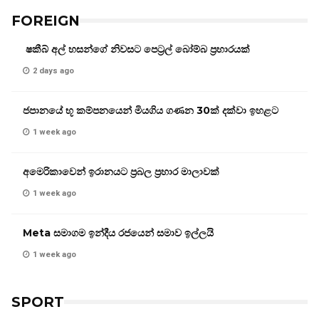
FOREIGN
ෂකීබ් අල් හසන්ගේ නිවසට පෙට්‍රල් බෝම්බ ප්‍රහාරයක්
2 days ago
ජපානයේ භූ කම්පනයෙන් මියගිය ගණන 30ක් දක්වා ඉහළට
1 week ago
අමෙරිකාවෙන් ඉරානයට ප්‍රබල ප්‍රහාර මාලාවක්
1 week ago
Meta සමාගම ඉන්දීය රජයෙන් සමාව ඉල්ලයි
1 week ago
SPORT