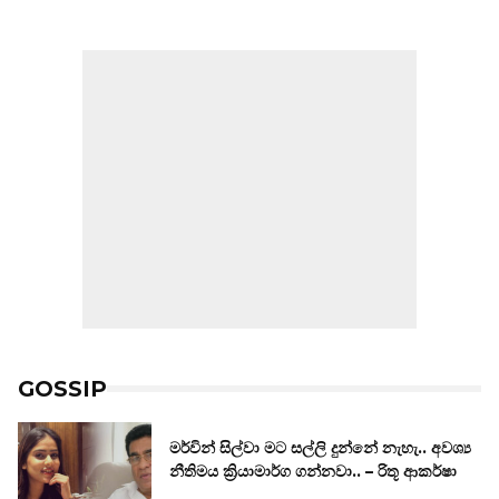
GOSSIP
මර්වින් සිල්වා මට සල්ලි දුන්නේ නැහැ.. අවශ්‍ය
නීතිමය ක්‍රියාමාර්ග ගන්නවා.. – රිතූ ආකර්ෂා