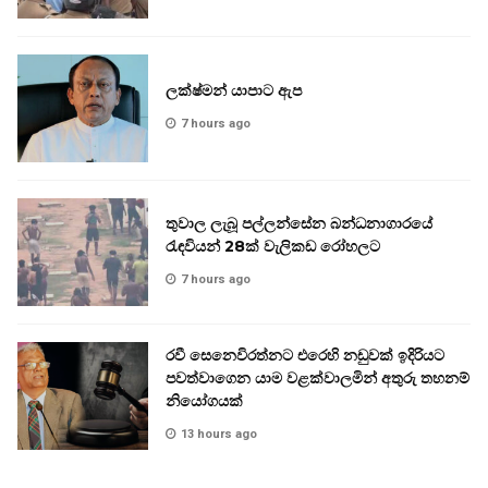
ලක්ෂ්මන් යාපාට ඇප
7 hours ago
තුවාල ලැබූ පල්ලන්සේන බන්ධනාගාරයේ
රැඳවියන් 28ක් වැලිකඩ රෝහලට
7 hours ago
රවී සෙනෙවිරත්නට එරෙහි නඩුවක් ඉදිරියට
පවත්වාගෙන යාම වළක්වාලමින් අතුරු තහනම්
නියෝගයක්
13 hours ago