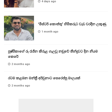
4 days ago
‘මිස්ටර් කොත්තු’ හිමිකරුට වැඩ වරදින ලකුණු
1 month ago
පුෂ්පිකාගේ රූ රැජින කිරුළ ගැලවූ නඩුවේ තීන්දුවට දින නියම
කෙරේ
2 months ago
රටම කළඹන මන්ත්‍රී අර්චුනාට සෙරෙප්පු මාලයක්
2 months ago