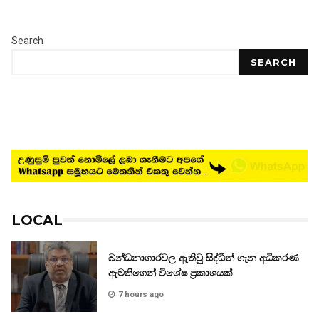
Search
SEARCH
LOCAL
බන්ධනාගාරවල ඇතිවු සිද්ධීන් ගැන අධිකරණ
ඇමතිගෙන් විශේෂ ප්‍රකාශයක්
7 hours ago