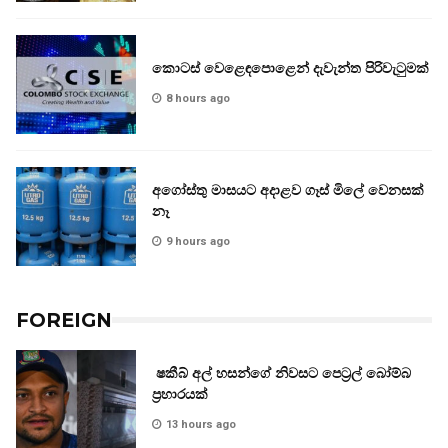
කොටස් වෙළෙඳපොළෙන් දැවැන්ත පිරිවැටුමක්
8 hours ago
අගෝස්තු මාසයට අදාළව ගෑස් මිලේ වෙනසක්
නෑ
9 hours ago
FOREIGN
ෂකීබ් අල් හසන්ගේ නිවසට පෙට්‍රල් බෝම්බ
ප්‍රහාරයක්
13 hours ago