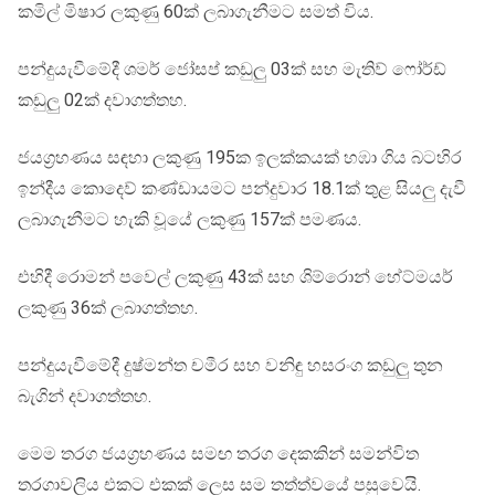
කමිල් මිෂාර ලකුණු 60ක් ලබාගැනීමට සමත් විය.
පන්දුයැවීමේදී ශමර් ජෝසප් කඩුලු 03ක් සහ මැතිව් ෆෝර්ඩ්
කඩුලු 02ක් දවාගත්තහ.
ජයග්‍රහණය සඳහා ලකුණු 195ක ඉලක්කයක් හඹා ගිය බටහිර
ඉන්දීය කොදෙව් කණ්ඩායමට පන්දුවාර 18.1ක් තුළ සියලු දැවී
ලබාගැනීමට හැකි වූයේ ලකුණු 157ක් පමණය.
එහිදී රොමන් පවෙල් ලකුණු 43ක් සහ ශිම්රොන් හේට්මයර්
ලකුණු 36ක් ලබාගත්තහ.
පන්දුයැවීමේදී දුෂ්මන්ත චමීර සහ වනිඳු හසරංග කඩුලු තුන
බැගින් දවාගත්තහ.
මෙම තරග ජයග්‍රහණය සමඟ තරග දෙකකින් සමන්විත
තරගාවලිය එකට එකක් ලෙස සම තත්ත්වයේ පසුවෙයි.