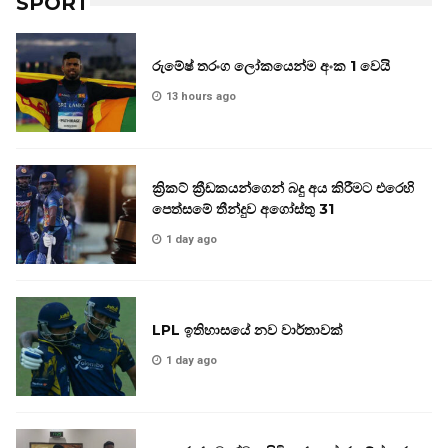
SPORT
රුමේෂ් තරංග ලෝකයෙන්ම අංක 1 වෙයි
13 hours ago
ක්‍රිකට් ක්‍රීඩකයන්ගෙන් බදු අය කිරීමට එරෙහි
පෙත්සමේ තීන්දුව අගෝස්තු 31
1 day ago
LPL ඉතිහාසයේ නව වාර්තාවක්
1 day ago