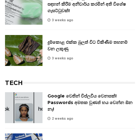
සඳහන් කිරීම අනිවාර්ය කරමින් අති විශේෂ
ගැසට්ටුවක්!
3 weeks ago
දුම්කොළ එක්ක බුලත් විට විකිණීම තහනම්
වන ලකුණු
3 weeks ago
TECH
Google වෙතින් විප්ලවීය වෙනසක්!
Passwords අමතක වුණත් භය වෙන්න ඕන
නෑ!
2 weeks ago