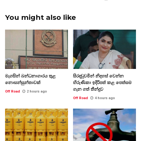
You might also like
මැගසින් බන්ධනාගාරය තුළ
සිරදඬුවමින් නිදහස් වෙන්න
නොසන්සුන්තාවක්
හිරුණිකා ඉදිරිපත් කළ පෙත්සම
ගැන ගත් තීන්දුව
Off Road
2 hours ago
Off Road
4 hours ago