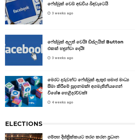
ෆේස්බුක් වෙබ් අඩවිය බිඳවැටෙයි
3 weeks ago
ෆේස්බුක් අලුත් වෙයි! ඩිස්ලයික් Button
එකක් හඳුන්වා දෙයි!
3 weeks ago
මෙරට දරුවන්ට ෆේස්බුක් ඇතුළු සමාජ මාධ්‍ය
සීමා කිරීමේ සූදානමක්! අගමැතිනියගෙන්
විශේෂ හෙළිදරව්වක්!
4 weeks ago
ELECTIONS
ගම්පහ දිස්ත්‍රික්කයට තරග කරන ප්‍රධාන