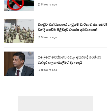
5 hours ago
මීගමුව බන්ධනාගාර ගැටුමේ වාර්තාව ජනපතිට!
වන්දි ගෙවීම පිළිබඳව විශේෂ අවධානයක්!
5 hours ago
සලේගේ පෙත්සමට අදාළ අතරමැදි පෙත්සම්
වැඩිදුර සලකාබැලීමට දින දෙයි
8 hours ago