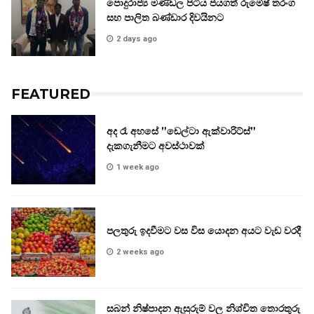
පොදුරාජ්‍ය මණ්ඩල පිටිය ජයගත් රුමේෂ් තරංග
සහ පාලිත බණ්ඩාර දිවයිනට
2 days ago
FEATURED
අද රෑ අහසේ ”ඩෙල්ටා ඇක්වාරිට්ස්”
දැකගැනීමට අවස්ථාවක්
1 week ago
පලතුරු ඉදවීමට වස විස යොදන අයට වැඩ වරදී
2 weeks ago
සබන් නිෂ්පාදන ඇසුරුම් වල නිශ්චිත තොරතුරු