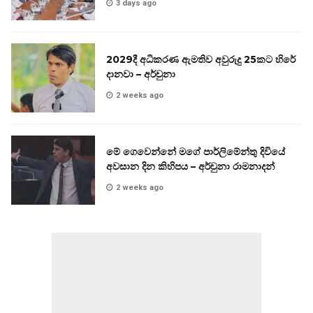
3 days ago
2029දී අධිකරණ ඇමතිව අවුරුදු 25කට හිරේ
දානවා – අර්චුනා
2 weeks ago
මේ ගෙවෙන්නේ මගේ පාර්ලිමේන්තු දිවියේ
අවසාන දින කිහිපය – අර්චුනා රාමනාදන්
2 weeks ago