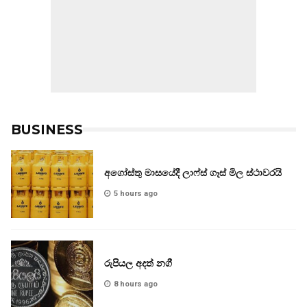
BUSINESS
අගෝස්තු මාසයේදී ලාෆ්ස් ගෑස් මිල ස්ථාවරයි
5 hours ago
රුපියල අදත් නගී
8 hours ago