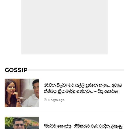
GOSSIP
මර්වින් සිල්වා මට සල්ලි දුන්නේ නැහැ.. අවශ්‍ය
නීතිමය ක්‍රියාමාර්ග ගන්නවා.. – රිතූ ආකර්ෂා
3 days ago
‘මිස්ටර් කොත්තු’ හිමිකරුට වැඩ වරදින ලකුණු