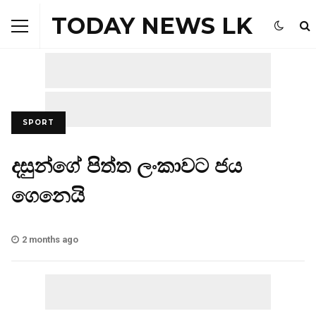
TODAY NEWS LK
SPORT
දසුන්ගේ පිත්ත ලංකාවට ජය
ගෙනෙයි
2 months ago