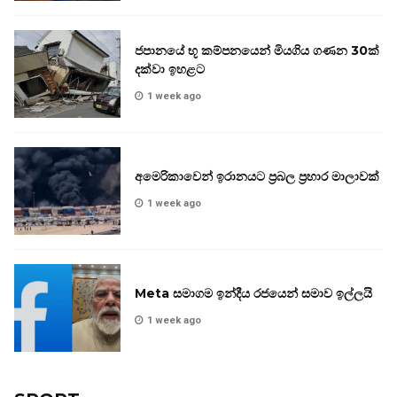
ජපානයේ භූ කම්පනයෙන් මියගිය ගණන 30ක්
දක්වා ඉහළට
1 week ago
අමෙරිකාවෙන් ඉරානයට ප්‍රබල ප්‍රහාර මාලාවක්
1 week ago
Meta සමාගම ඉන්දීය රජයෙන් සමාව ඉල්ලයි
1 week ago