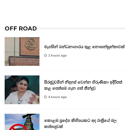
OFF ROAD
මැගසින් බන්ධනාගාරය තුළ නොසන්සුන්තාවක්
2 hours ago
සිරදඬුවමින් නිදහස් වෙන්න හිරුණිකා ඉදිරිපත්
කළ පෙත්සම ගැන ගත් තීන්දුව
4 hours ago
කොළඹ ප්‍රදේශ කිහිපයකට අද රාත්‍රියේ ජල
කප්පාදුවක්