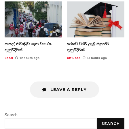
පාසල් නිවාඩුව ගැන විශේෂ
සරසවි වරම් ලැබූ සිසුන්ට
දැනුම්දීමක්
දැනුම්දීමක්
Local
12 hours ago
Off Road
13 hours ago
LEAVE A REPLY
Search
SEARCH