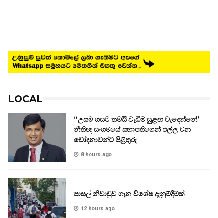
LOCAL
“උසම ගසට තමයි වැඩිම සුළඟ වැදෙන්නේ”
නීතිඥ සංගමයේ සභාපතිගෙන් එල්ල වන
චෝදනාවන්ට පිළිතුරු
8 hours ago
පාසල් නිවාඩුව ගැන විශේෂ දැනුම්දීමක්
12 hours ago