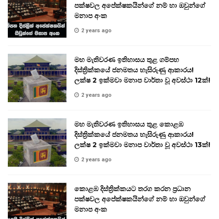
පක්ෂවල අපේක්ෂකයින්ගේ නම් හා ඔවුන්ගේ
මනාප අංක
2 years ago
මහ මැතිවරණ ඉතිහාසය තුළ ගම්පහ
දිස්ත්‍රික්කයේ ජනමතය හැසිරුණු ආකාරය!
ලක්ෂ 2 ඉක්මවා මනාප වාර්තා වූ අවස්ථා 12ක්!
2 years ago
මහ මැතිවරණ ඉතිහාසය තුළ කොළඹ
දිස්ත්‍රික්කයේ ජනමතය හැසිරුණු ආකාරය!
ලක්ෂ 2 ඉක්මවා මනාප වාර්තා වූ අවස්ථා 13ක්!
2 years ago
කොළඹ දිස්ත්‍රික්කයට තරග කරන ප්‍රධාන
පක්ෂවල අපේක්ෂකයින්ගේ නම් හා ඔවුන්ගේ
මනාප අංක