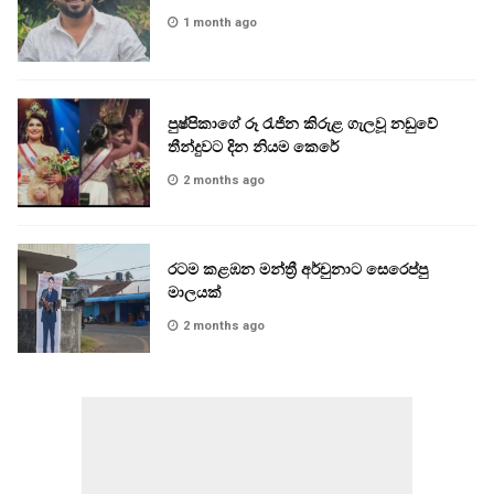
1 month ago
පුෂ්පිකාගේ රූ රැජින කිරුළ ගැලවූ නඩුවේ
තීන්දුවට දින නියම කෙරේ
2 months ago
රටම කළඹන මන්ත්‍රී අර්චුනාට සෙරෙප්පු
මාලයක්
2 months ago