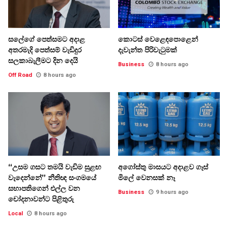
සලේගේ පෙත්සමට අදාළ
කොටස් වෙළෙඳපොළෙන්
අතරමැදි පෙත්සම් වැඩිදුර
දැවැන්ත පිරිවැටුමක්
සලකාබැලීමට දින දෙයි
Business
8 hours ago
Off Road
8 hours ago
“උසම ගසට තමයි වැඩිම සුළඟ
අගෝස්තු මාසයට අදාළව ගෑස්
වැදෙන්නේ” නීතිඥ සංගමයේ
මිලේ වෙනසක් නෑ
සභාපතිගෙන් එල්ල වන
Business
9 hours ago
චෝදනාවන්ට පිළිතුරු
Local
8 hours ago