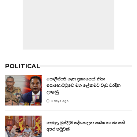
POLITICAL
පොලිස්පති ගැන ප්‍රකාශයක් නිසා
පොහොට්ටුවේ මහ ලේකම්ට වැඩ වරදින
ලකුණු
3 days ago
දෙමළ, මුස්ලිම් දේශපාලන පක්ෂ හා ජනපති
අතර හමුවක්