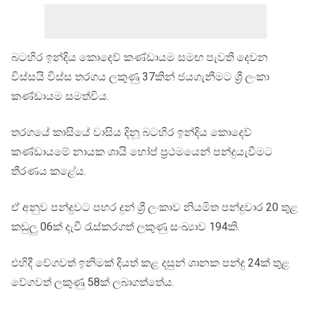
බටහිර ඉන්දිය කොදෙව් කණ්ඩායම සමඟ පැවති දෙවන
විස්සයි විස්ස තරගය ලකුණු 37කින් ජයගැනීමට ශ්‍රී ලංකා
කණ්ඩායම සමත්විය.
තරගයේ කාසියේ වාසිය දිනූ බටහිර ඉන්දිය කොදෙව්
කණ්ඩායමේ නායක ශායි හෝප් ප්‍රථමයෙන් පන්දුයැවීමට
තීරණය කළේය.
ඒ අනුව පන්දුවට පහර දුන් ශ්‍රී ලංකාව නියමිත පන්දුවාර 20 තුළ
කඩුලු 06ක් දැවී රැස්කරගත් ලකුණු සංඛ්‍යාව 194කි.
එහිදී වේගවත් ඉනිමක් දියත් කළ දසුන් ශානක පන්දු 24ක් තුළ
වේගවත් ලකුණු 58ක් ලබාගත්තේය.