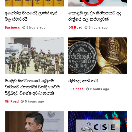
අගෝස්තු මාසයේදී ලාෆ්ස් ගෑස්
කොළඹ ප්‍රදේශ කිහිපයකට අද
මිල ස්ථාවරයි
රාත්‍රියේ ජල කප්පාදුවක්
Business
5 hours ago
Off Road
5 hours ago
මීගමුව බන්ධනාගාර ගැටුමේ
රුපියල අදත් නගී
වාර්තාව ජනපතිට! වන්දි ගෙවීම
Business
8 hours ago
පිළිබඳව විශේෂ අවධානයක්!
Off Road
5 hours ago