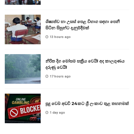
ශිෂ්‍යත්ව හා උසස් පෙළ විභාග සඳහා පෙනී
සිටින සිසුන්ට දැනුම්දීමක්
13 hours ago
නිරිත දිග මෝසම සක්‍රීය වෙයි! අද කාලගුණය
දරුණු වෙයි!
17 hours ago
සූදු වෙබ් අඩවි 24කට ශ්‍රී ලංකාව තුළ තහනමක්
1 day ago