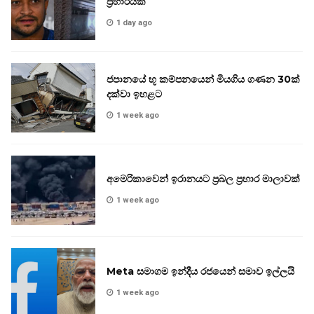
ප්‍රහාරයක්
1 day ago
ජපානයේ භූ කම්පනයෙන් මියගිය ගණන 30ක්
දක්වා ඉහළට
1 week ago
අමෙරිකාවෙන් ඉරානයට ප්‍රබල ප්‍රහාර මාලාවක්
1 week ago
Meta සමාගම ඉන්දීය රජයෙන් සමාව ඉල්ලයි
1 week ago