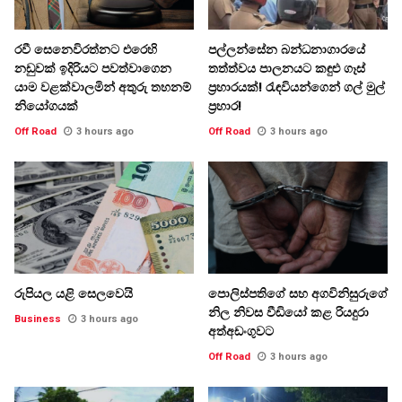
රවී සෙනෙවිරත්නට එරෙහි
පල්ලන්සේන බන්ධනාගාරයේ
නඩුවක් ඉදිරියට පවත්වාගෙන
තත්ත්වය පාලනයට කඳුළු ගෑස්
යාම වළක්වාලමින් අතුරු තහනම්
ප්‍රහාරයක්! රැඳවියන්ගෙන් ගල් මුල්
නියෝගයක්
ප්‍රහාර!
Off Road
3 hours ago
Off Road
3 hours ago
රුපියල යළි සෙලවෙයි
පොලිස්පතිගේ සහ අගවිනිසුරුගේ
නිල නිවස වීඩියෝ කළ රියදුරා
Business
3 hours ago
අත්අඩංගුවට
Off Road
3 hours ago