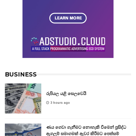
BUSINESS
රුපියල යළි සෙලවෙයි
3 hours ago
ණය ගෙවා ගැනීමට නොහැකි වීමෙන් ප්‍රසිද්ධ
ඇගලුම් සමාගමක් ඈවර කිරීමට පෙත්සම්