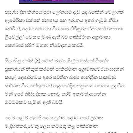
පසුගිය දින කිහිපය පුරා ලෝකයම දැඩි යුද බියකින් වෙලාගත්
ඇමෙරිකා එක්සත් ජනපදය සහ ඉරානය අතර ගැටුම් නිමා
කරමින්, දෙරට මේ වන විට සාම ගිවිසුමක “අවසන් එකඟතා
ලියවිල්ල” වෙත පැමිණ ඇති බව පාකිස්ථාන අග්‍රාමාත්‍ය
ෂෙහ්බාස් ෂරීෆ් මහතා නිවේදනය කරයි.
සිය නිල එක්ස් (X) සමාජ මාධ්‍ය ගිණුම ඔස්සේ විශේෂ
ප්‍රකාශයක් නිකුත් කරමින් පාකිස්ථාන අග්‍රාමාත්‍යවරයා සඳහන්
කළේ, දෙපාර්ශවය අතර පවතින රාජ්‍ය තාන්ත්‍රික සාකච්ඡා
සාර්ථක වීම හේතුවෙන් මැදපෙරදිග කලාපයට සාමය උදාවීම
මින් පෙර කිසිදු දිනක නොවූ තරම් ඉතාමත් ආසන්න
මට්ටමකට පැමිණ ඇති බවයි.
මෙම ගැටුම් පැවති සමය පුරාම දෙරට අතර ප්‍රධාන
මැදිහත්කරුවෙකු ලෙස කටයුතු කළ පාකිස්තාන