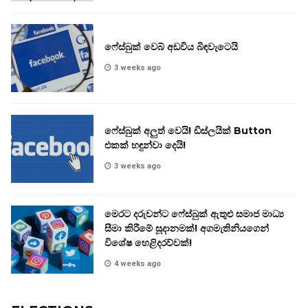
ෆේස්බුක් වෙබ් අඩවිය බිඳවැටෙයි
3 weeks ago
ෆේස්බුක් අලුත් වෙයි! ඩිස්ලයික් Button
එකක් හඳුන්වා දෙයි!
3 weeks ago
මෙරට දරුවන්ට ෆේස්බුක් ඇතුළු සමාජ මාධ්‍ය
සීමා කිරීමේ සූදානමක්! අගමැතිනියගෙන්
විශේෂ හෙළිදරව්වක්!
4 weeks ago