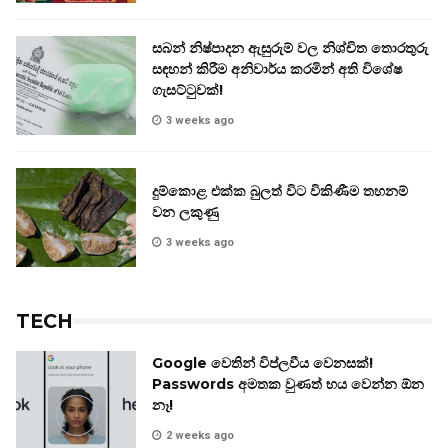
සබන් නිෂ්පාදන ඇසුරුම් වල නිශ්චිත තොරතුරු
සඳහන් කිරීම අනිවාර්ය කරමින් අති විශේෂ
ගැසට්ටුවක්!
3 weeks ago
දුම්කොළ එක්ක බුලත් විට විකිණීම තහනම්
වන ලකුණු
3 weeks ago
TECH
Google වෙතින් විප්ලවීය වෙනසක්!
Passwords අමතක වුණත් භය වෙන්න ඕන
නෑ!
2 weeks ago