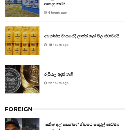
ගොනු කරයි
6 hours ago
අගෝස්තු මාසයේදී ලාෆ්ස් ගෑස් මිල ස්ථාවරයි
18 hours ago
රුපියල අදත් නගී
22 hours ago
FOREIGN
ෂකීබ් අල් හසන්ගේ නිවසට පෙට්‍රල් බෝම්බ