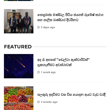
පොදුරාජ්‍ය මණ්ඩල පිටිය ජයගත් රුමේෂ් තරංග
සහ පාලිත බණ්ඩාර දිවයිනට
3 days ago
FEATURED
අද රෑ අහසේ ”ඩෙල්ටා ඇක්වාරිට්ස්”
දැකගැනීමට අවස්ථාවක්
1 week ago
පලතුරු ඉදවීමට වස විස යොදන අයට වැඩ වරදී
2 weeks ago