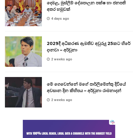
දෙමළ, මුස්ලිම් දේශපාලන පක්ෂ හා ජනපති
අතර හමුවක්
4 days ago
2029දී අධිකරණ ඇමතිව අවුරුදු 25කට හිරේ
දානවා – අර්චුනා
2 weeks ago
මේ ගෙවෙන්නේ මගේ පාර්ලිමේන්තු දිවියේ
අවසාන දින කිහිපය – අර්චුනා රාමනාදන්
2 weeks ago