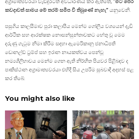
අග්‍රාමාත්‍යවරයා වැඩිදුරටත් අවධාරණය කර ඇත්තේ,
“මීට පෙර
කවදාවත් සාමය මේ තරම් සමීප වී තිබුණේ නැහැ”
යනුවෙනි.
පසුගිය කාලසීමාව පුරා කලාපීය මෙන්ම ගෝලීය වශයෙන් දැඩි
ආර්ථික සහ ආරක්ෂක නොසන්සුන්තාවකට හේතු වූ මෙම
දරුණු ගැටුම නිමා කිරීම සඳහා ඇමෙරිකානු ජනාධිපති
ඩොනල්ඩ් ට්‍රම්ප් සහ ඉරාන නායකත්වය පෙන්වූ
නම්‍යශීලීභාවය මෙන්ම ගෙන ඇති නිර්භීත පියවර පිළිබඳව ද
පාකිස්ථාන අග්‍රාමාත්‍යවරයා එහිදී සිය උපරිම සුබවාදී අදහස් පළ
කර තිබේ.
You might also like