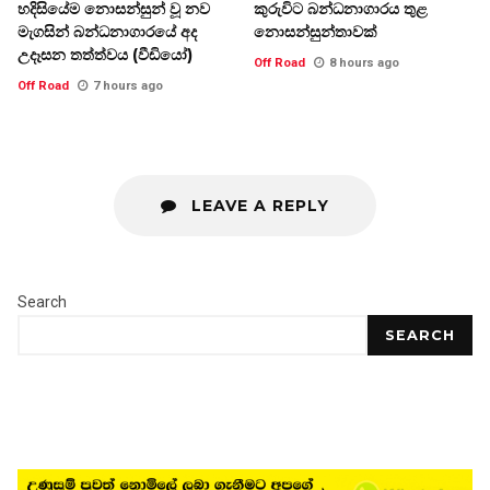
හදිසියේම නොසන්සුන් වූ නව
කුරුවිට බන්ධනාගාරය තුළ
මැගසින් බන්ධනාගාරයේ අද
නොසන්සුන්තාවක්
උදෑසන තත්ත්වය (වීඩියෝ)
Off Road
8 hours ago
Off Road
7 hours ago
LEAVE A REPLY
Search
SEARCH