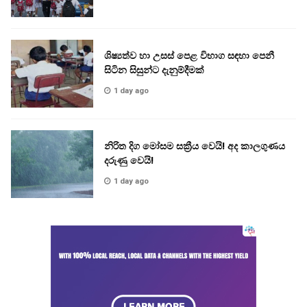
ශිෂ්‍යත්ව හා උසස් පෙළ විභාග සඳහා පෙනී
සිටින සිසුන්ට දැනුම්දීමක්
1 day ago
නිරිත දිග මෝසම සක්‍රීය වෙයි! අද කාලගුණය
දරුණු වෙයි!
1 day ago