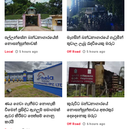
පල්ලන්සේන බන්ධනාගාරයේත්
මැගසින් බන්ධනාගාරයේ ගැටුමින්
නොසන්සුන්තාවක්
තුවාල ලැබූ රැඳවියෙකු මරුට
Local
5 hours ago
Off Road
5 hours ago
ණය ගෙවා ගැනීමට නොහැකි
කුරුවිට බන්ධනාගාරයේ
වීමෙන් ප්‍රසිද්ධ ඇගලුම් සමාගමක්
නොසන්සුන්තාවය අතරතුර
ඈවර කිරීමට පෙත්සම් ගොනු
දෙදෙනෙකු මරුට
කරයි
Off Road
6 hours ago