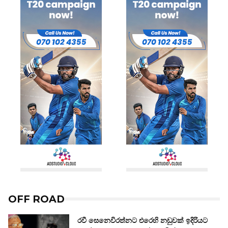
OFF ROAD
රවී සෙනෙවිරත්නට එරෙහි නඩුවක් ඉදිරියට