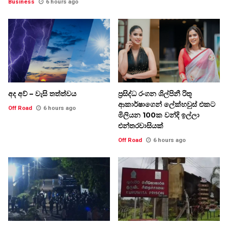
Business
6 hours ago
අද අව් – වැසි තත්ත්වය
ප්‍රසිද්ධ රංගන ශිල්පිනී රිතූ
ආකාර්ෂාගෙන් ලේක්හවුස් එකට
Off Road
6 hours ago
මිලියන 100ක වන්දි ඉල්ලා
එන්තරවාසියක්
Off Road
6 hours ago