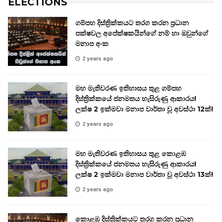
ELECTIONS
ගම්පහ දිස්ත්‍රික්කයට තරග කරන ප්‍රධාන
පක්ෂවල අපේක්ෂකයින්ගේ නම් හා ඔවුන්ගේ
මනාප අංක
2 years ago
මහ මැතිවරණ ඉතිහාසය තුළ ගම්පහ
දිස්ත්‍රික්කයේ ජනමතය හැසිරුණු ආකාරය!
ලක්ෂ 2 ඉක්මවා මනාප වාර්තා වූ අවස්ථා 12ක්!
2 years ago
මහ මැතිවරණ ඉතිහාසය තුළ කොළඹ
දිස්ත්‍රික්කයේ ජනමතය හැසිරුණු ආකාරය!
ලක්ෂ 2 ඉක්මවා මනාප වාර්තා වූ අවස්ථා 13ක්!
2 years ago
කොළඹ දිස්ත්‍රික්කයට තරග කරන ප්‍රධාන