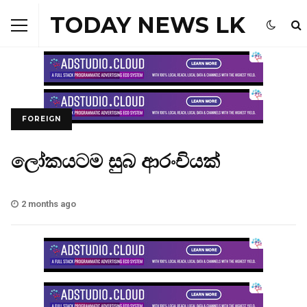
TODAY NEWS LK
FOREIGN
ලෝකයටම සුබ ආරංචියක්
2 months ago