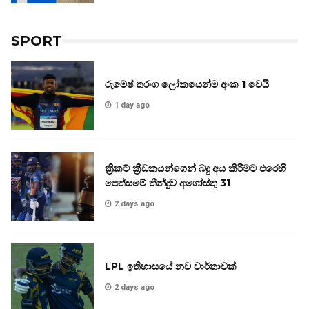
SPORT
රුමේෂ් තරංග ලෝකයෙන්ම අංක 1 වෙයි
1 day ago
ක්‍රිකට් ක්‍රීඩකයන්ගෙන් බදු අය කිරීමට එරෙහි
පෙත්සමේ තීන්දුව අගෝස්තු 31
2 days ago
LPL ඉතිහාසයේ නව වාර්තාවක්
2 days ago