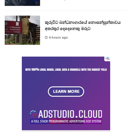
කුරුවිට බන්ධනාගාරයේ නොසන්සුන්තාවය
අතරතුර දෙදෙනෙකු මරුට
6 hours ago