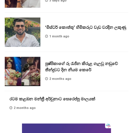
3 days ago
‘මිස්ටර් කොත්තු’ හිමිකරුට වැඩ වරදින ලකුණු
1 month ago
පුෂ්පිකාගේ රූ රැජින කිරුළ ගැලවූ නඩුවේ
තීන්දුවට දින නියම කෙරේ
2 months ago
රටම කළඹන මන්ත්‍රී අර්චුනාට සෙරෙප්පු මාලයක්
2 months ago