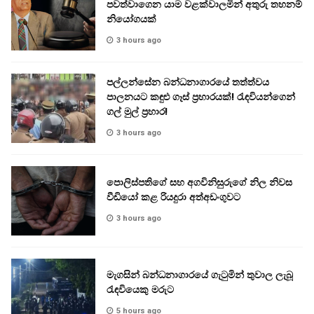
පවත්වාගෙන යාම වළක්වාලමින් අතුරු තහනම්
නියෝගයක්
3 hours ago
පල්ලන්සේන බන්ධනාගාරයේ තත්ත්වය
පාලනයට කඳුළු ගෑස් ප්‍රහාරයක්! රැඳවියන්ගෙන්
ගල් මුල් ප්‍රහාර!
3 hours ago
පොලිස්පතිගේ සහ අගවිනිසුරුගේ නිල නිවස
වීඩියෝ කළ රියදුරා අත්අඩංගුවට
3 hours ago
මැගසින් බන්ධනාගාරයේ ගැටුමින් තුවාල ලැබූ
රැඳවියෙකු මරුට
5 hours ago