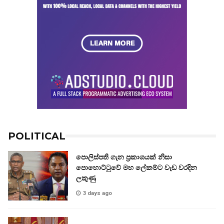
POLITICAL
පොලිස්පති ගැන ප්‍රකාශයක් නිසා
පොහොට්ටුවේ මහ ලේකම්ට වැඩ වරදින
ලකුණු
3 days ago