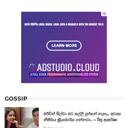
GOSSIP
මර්වින් සිල්වා මට සල්ලි දුන්නේ නැහැ.. අවශ්‍ය
නීතිමය ක්‍රියාමාර්ග ගන්නවා.. – රිතූ ආකර්ෂා