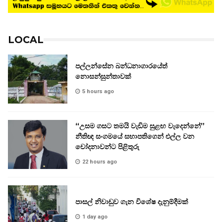
LOCAL
පල්ලන්සේන බන්ධනාගාරයේත්
නොසන්සුන්තාවක්
5 hours ago
“උසම ගසට තමයි වැඩිම සුළඟ වැදෙන්නේ”
නීතිඥ සංගමයේ සභාපතිගෙන් එල්ල වන
චෝදනාවන්ට පිළිතුරු
22 hours ago
පාසල් නිවාඩුව ගැන විශේෂ දැනුම්දීමක්
1 day ago