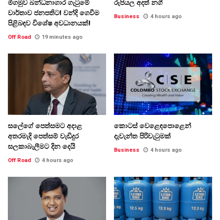
මීගමුව බන්ධනාගාර ගැටුමේ
රුපියල අදත් නගී
වාර්තාව ජනපතිට! වන්දි ගෙවීම
Business
4 hours ago
පිළිබඳව විශේෂ අවධානයක්!
Off Road
19 minutes ago
සලේගේ පෙත්සමට අදාළ
කොටස් වෙළෙඳපොළෙන්
අතරමැදි පෙත්සම් වැඩිදුර
දැවැන්ත පිරිවැටුමක්
සලකාබැලීමට දින දෙයි
Business
4 hours ago
Off Road
4 hours ago