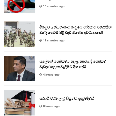
16 minutes ago
මීගමුව බන්ධනාගාර ගැටුමේ වාර්තාව ජනපතිට!
වන්දි ගෙවීම පිළිබඳව විශේෂ අවධානයක්!
19 minutes ago
සලේගේ පෙත්සමට අදාළ අතරමැදි පෙත්සම්
වැඩිදුර සලකාබැලීමට දින දෙයි
4 hours ago
සරසවි වරම් ලැබූ සිසුන්ට දැනුම්දීමක්
8 hours ago