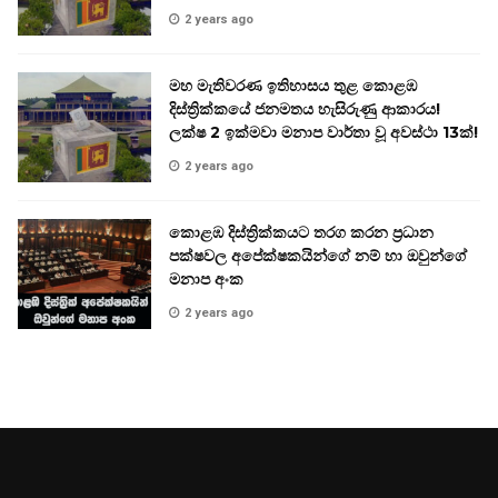
2 years ago
මහ මැතිවරණ ඉතිහාසය තුළ කොළඹ
දිස්ත්‍රික්කයේ ජනමතය හැසිරුණු ආකාරය!
ලක්ෂ 2 ඉක්මවා මනාප වාර්තා වූ අවස්ථා 13ක්!
2 years ago
කොළඹ දිස්ත්‍රික්කයට තරග කරන ප්‍රධාන
පක්ෂවල අපේක්ෂකයින්ගේ නම් හා ඔවුන්ගේ
මනාප අංක
2 years ago