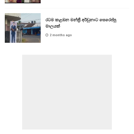
රටම කළඹන මන්ත්‍රී අර්චුනාට සෙරෙප්පු
මාලයක්
2 months ago