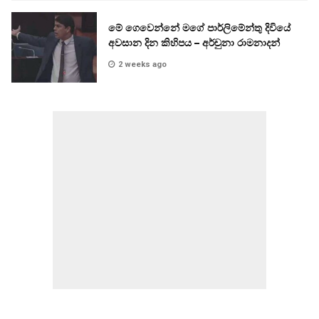
මේ ගෙවෙන්නේ මගේ පාර්ලිමේන්තු දිවියේ
අවසාන දින කිහිපය – අර්චුනා රාමනාදන්
2 weeks ago