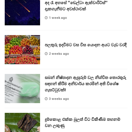
අද රෑ අහසේ ”ඩෙල්ටා ඇක්වාරිට්ස්”
දැකගැනීමට අවස්ථාවක්
1 week ago
පලතුරු ඉදවීමට වස විස යොදන අයට වැඩ වරදී
2 weeks ago
සබන් නිෂ්පාදන ඇසුරුම් වල නිශ්චිත තොරතුරු
සඳහන් කිරීම අනිවාර්ය කරමින් අති විශේෂ
ගැසට්ටුවක්!
3 weeks ago
දුම්කොළ එක්ක බුලත් විට විකිණීම තහනම්
වන ලකුණු