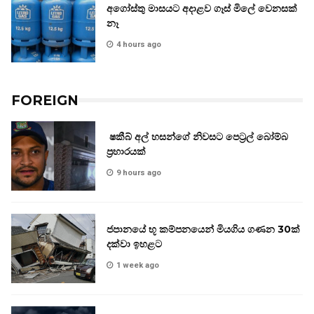
අගෝස්තු මාසයට අදාළව ගෑස් මිලේ වෙනසක්
නෑ
4 hours ago
FOREIGN
ෂකීබ් අල් හසන්ගේ නිවසට පෙට්‍රල් බෝම්බ
ප්‍රහාරයක්
9 hours ago
ජපානයේ භූ කම්පනයෙන් මියගිය ගණන 30ක්
දක්වා ඉහළට
1 week ago