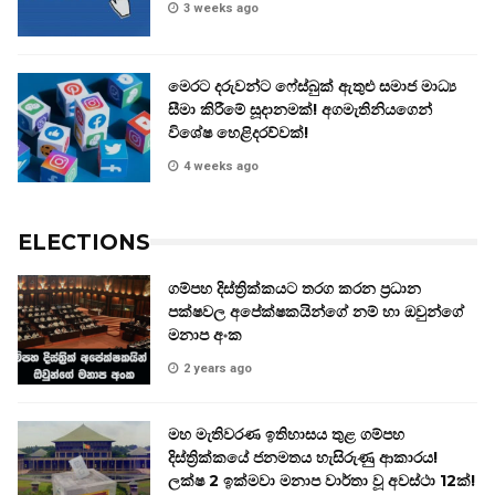
3 weeks ago
මෙරට දරුවන්ට ෆේස්බුක් ඇතුළු සමාජ මාධ්‍ය
සීමා කිරීමේ සූදානමක්! අගමැතිනියගෙන්
විශේෂ හෙළිදරව්වක්!
4 weeks ago
ELECTIONS
ගම්පහ දිස්ත්‍රික්කයට තරග කරන ප්‍රධාන
පක්ෂවල අපේක්ෂකයින්ගේ නම් හා ඔවුන්ගේ
මනාප අංක
2 years ago
මහ මැතිවරණ ඉතිහාසය තුළ ගම්පහ
දිස්ත්‍රික්කයේ ජනමතය හැසිරුණු ආකාරය!
ලක්ෂ 2 ඉක්මවා මනාප වාර්තා වූ අවස්ථා 12ක්!