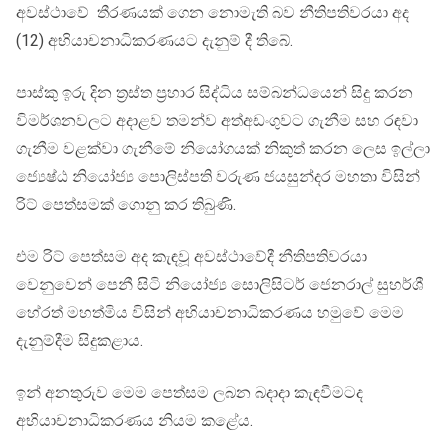
අවස්ථාවේ තීරණයක් ගෙන නොමැති බව නීතිපතිවරයා අද
(12) අභියාචනාධිකරණයට දැනුම් දී තිබේ.
පාස්කු ඉරු දින ත්‍රස්ත ප්‍රහාර සිද්ධිය සම්බන්ධයෙන් සිදු කරන
විමර්ශනවලට අදාළව තමන්ව අත්අඩංගුවට ගැනීම සහ රඳවා
ගැනීම වළක්වා ගැනීමේ නියෝගයක් නිකුත් කරන ලෙස ඉල්ලා
ජ්‍යෙෂ්ඨ නියෝජ්‍ය පොලිස්පති වරුණ ජයසුන්දර මහතා විසින්
රිට් පෙත්සමක් ගොනු කර තිබුණි.
එම රිට් පෙත්සම අද කැඳවූ අවස්ථාවේදී නීතිපතිවරයා
වෙනුවෙන් පෙනී සිටි නියෝජ්‍ය සොලිසිටර් ජෙනරාල් සුහර්ශී
හේරත් මහත්මිය විසින් අභියාචනාධිකරණය හමුවේ මෙම
දැනුම්දීම සිදුකළාය.
ඉන් අනතුරුව මෙම පෙත්සම ලබන බදාදා කැඳවීමටද
අභියාචනාධිකරණය නියම කළේය.