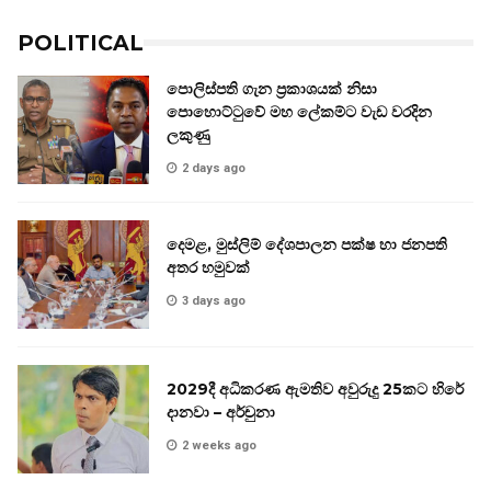
POLITICAL
පොලිස්පති ගැන ප්‍රකාශයක් නිසා
පොහොට්ටුවේ මහ ලේකම්ට වැඩ වරදින
ලකුණු
2 days ago
දෙමළ, මුස්ලිම් දේශපාලන පක්ෂ හා ජනපති
අතර හමුවක්
3 days ago
2029දී අධිකරණ ඇමතිව අවුරුදු 25කට හිරේ
දානවා – අර්චුනා
2 weeks ago