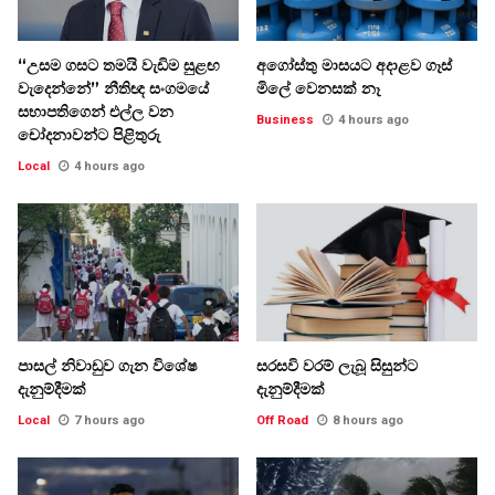
“උසම ගසට තමයි වැඩිම සුළඟ
අගෝස්තු මාසයට අදාළව ගෑස්
වැදෙන්නේ” නීතිඥ සංගමයේ
මිලේ වෙනසක් නෑ
සභාපතිගෙන් එල්ල වන
Business
4 hours ago
චෝදනාවන්ට පිළිතුරු
Local
4 hours ago
පාසල් නිවාඩුව ගැන විශේෂ
සරසවි වරම් ලැබූ සිසුන්ට
දැනුම්දීමක්
දැනුම්දීමක්
Local
7 hours ago
Off Road
8 hours ago