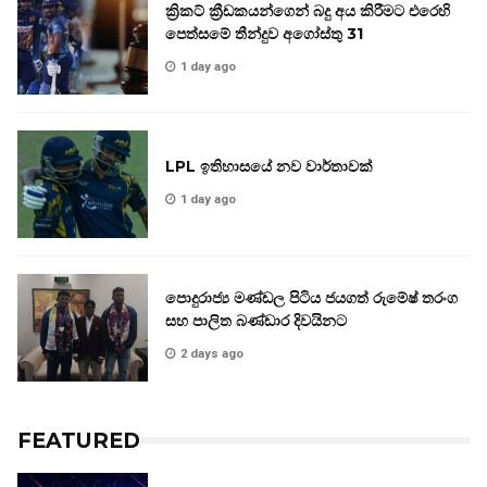
ක්‍රිකට් ක්‍රීඩකයන්ගෙන් බදු අය කිරීමට එරෙහි
පෙත්සමේ තීන්දුව අගෝස්තු 31
1 day ago
LPL ඉතිහාසයේ නව වාර්තාවක්
1 day ago
පොදුරාජ්‍ය මණ්ඩල පිටිය ජයගත් රුමේෂ් තරංග
සහ පාලිත බණ්ඩාර දිවයිනට
2 days ago
FEATURED