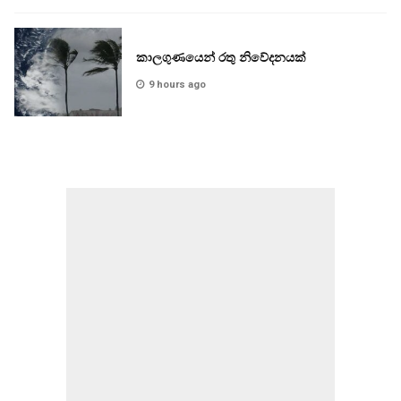
කාලගුණයෙන් රතු නිවේදනයක්
9 hours ago