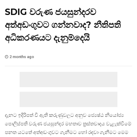
SDIG වරුණ ජයසුන්දරව
අත්අඩංගුවට ගන්නවාද? නීතිපති
අධිකරණයට දැනුම්දෙයි
2 months ago
දැනට ඉදිරිපත් වී ඇති කරුණුවලට අනුව ජ්‍යෙෂ්ඨ නියෝජ්‍ය
පොලිස්පති වරුණ ජයසුන්දර මහතාව ත්‍රස්තවාදය වැළැක්වීමේ
පනත යටතේ අත්අඩංගුවට ගැනීමට හෝ රඳවා ගැනීමට මෙම