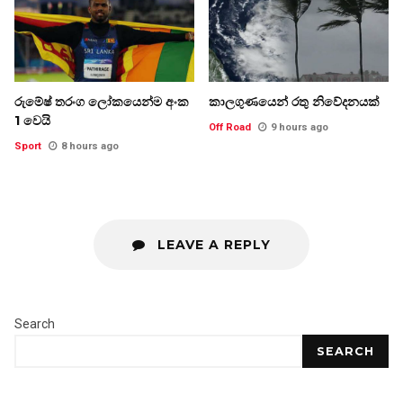
රුමේෂ් තරංග ලෝකයෙන්ම අංක
කාලගුණයෙන් රතු නිවේදනයක්
1 වෙයි
Off Road
9 hours ago
Sport
8 hours ago
LEAVE A REPLY
Search
SEARCH