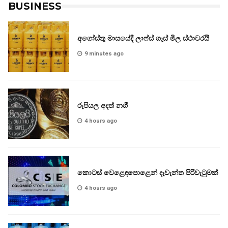
BUSINESS
අගෝස්තු මාසයේදී ලාෆ්ස් ගෑස් මිල ස්ථාවරයි
9 minutes ago
රුපියල අදත් නගී
4 hours ago
කොටස් වෙළෙඳපොළෙන් දැවැන්ත පිරිවැටුමක්
4 hours ago