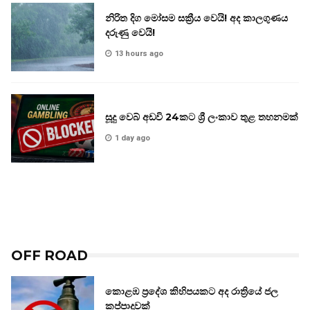
නිරිත දිග මෝසම සක්‍රීය වෙයි! අද කාලගුණය
දරුණු වෙයි!
13 hours ago
සූදු වෙබ් අඩවි 24කට ශ්‍රී ලංකාව තුළ තහනමක්
1 day ago
OFF ROAD
කොළඹ ප්‍රදේශ කිහිපයකට අද රාත්‍රියේ ජල
කප්පාදුවක්