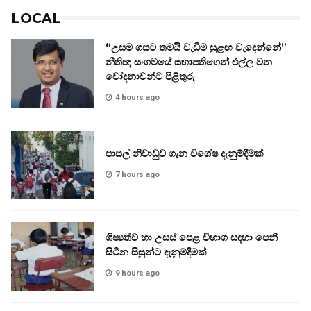
LOCAL
“උසම ගසට තමයි වැඩිම සුළඟ වැදෙන්නේ”
නීතිඥ සංගමයේ සභාපතිගෙන් එල්ල වන
චෝදනාවන්ට පිළිතුරු
4 hours ago
පාසල් නිවාඩුව ගැන විශේෂ දැනුම්දීමක්
7 hours ago
ශිෂ්‍යත්ව හා උසස් පෙළ විභාග සඳහා පෙනී
සිටින සිසුන්ට දැනුම්දීමක්
9 hours ago