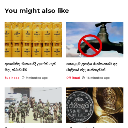
You might also like
අගෝස්තු මාසයේදී ලාෆ්ස් ගෑස්
කොළඹ ප්‍රදේශ කිහිපයකට අද
මිල ස්ථාවරයි
රාත්‍රියේ ජල කප්පාදුවක්
Business
9 minutes ago
Off Road
16 minutes ago