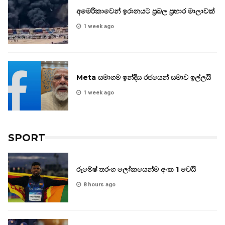
අමෙරිකාවෙන් ඉරානයට ප්‍රබල ප්‍රහාර මාලාවක්
1 week ago
Meta සමාගම ඉන්දීය රජයෙන් සමාව ඉල්ලයි
1 week ago
SPORT
රුමේෂ් තරංග ලෝකයෙන්ම අංක 1 වෙයි
8 hours ago