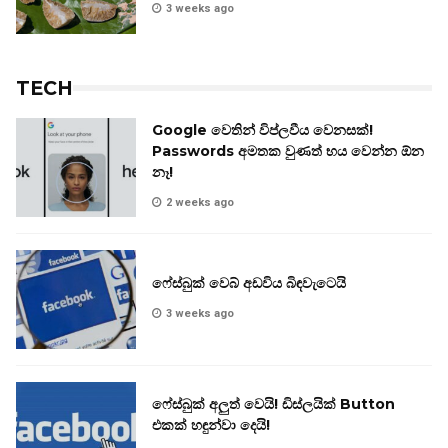
3 weeks ago
TECH
Google වෙතින් විප්ලවීය වෙනසක්!
Passwords අමතක වුණත් භය වෙන්න ඕන
නෑ!
2 weeks ago
ෆේස්බුක් වෙබ් අඩවිය බිඳවැටෙයි
3 weeks ago
ෆේස්බුක් අලුත් වෙයි! ඩිස්ලයික් Button
එකක් හඳුන්වා දෙයි!