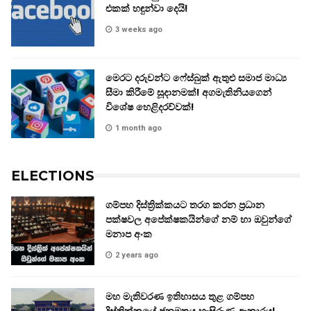
එකක් හඳුන්වා දෙයි!
3 weeks ago
මෙරට දරුවන්ට ෆේස්බුක් ඇතුළු සමාජ මාධ්‍ය
සීමා කිරීමේ සූදානමක්! අගමැතිනියගෙන්
විශේෂ හෙළිදරව්වක්!
1 month ago
ELECTIONS
ගම්පහ දිස්ත්‍රික්කයට තරග කරන ප්‍රධාන
පක්ෂවල අපේක්ෂකයින්ගේ නම් හා ඔවුන්ගේ
මනාප අංක
2 years ago
මහ මැතිවරණ ඉතිහාසය තුළ ගම්පහ