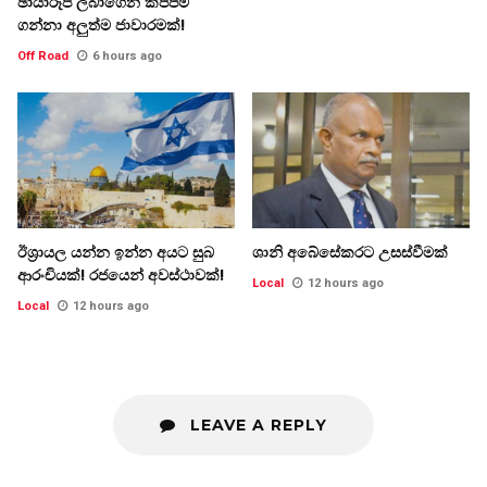
ඡායාරූප ලබාගෙන කප්පම්
ගන්නා අලුත්ම ජාවාරමක්!
Off Road
6 hours ago
ඊශ්‍රායල යන්න ඉන්න අයට සුබ
ශානි අබේසේකරට උසස්වීමක්
ආරංචියක්! ‍රජයෙන් අවස්ථාවක්!
Local
12 hours ago
Local
12 hours ago
LEAVE A REPLY