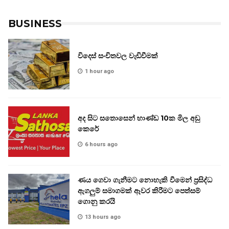
BUSINESS
විදෙස් සංචිතවල වැඩිවීමක්
1 hour ago
අද සිට සතොසෙන් භාණ්ඩ 10ක මිල අඩු
කෙරේ
6 hours ago
ණය ගෙවා ගැනීමට නොහැකි වීමෙන් ප්‍රසිද්ධ
ඇගලුම් සමාගමක් ඈවර කිරීමට පෙත්සම්
ගොනු කරයි
13 hours ago