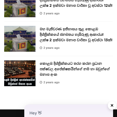
දිස්ත්‍රික්කයේ ජනමතය හැසිරුණු ආකාරය!
ලක්ෂ 2 ඉක්මවා මනාප වාර්තා වූ අවස්ථා 12ක්!
2 years ago
මහ මැතිවරණ ඉතිහාසය තුළ කොළඹ
දිස්ත්‍රික්කයේ ජනමතය හැසිරුණු ආකාරය!
ලක්ෂ 2 ඉක්මවා මනාප වාර්තා වූ අවස්ථා 13ක්!
2 years ago
කොළඹ දිස්ත්‍රික්කයට තරග කරන ප්‍රධාන
පක්ෂවල අපේක්ෂකයින්ගේ නම් හා ඔවුන්ගේ
මනාප අංක
2 years ago
×
Hey
👋