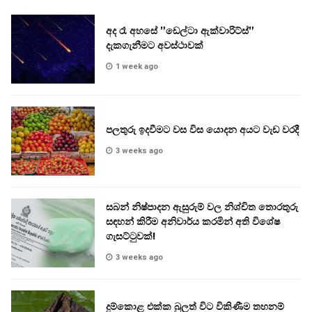
අද රෑ අහසේ ”ඩෙල්ටා ඇක්වාරිට්ස්”
දැකගැනීමට අවස්ථාවක්
1 week ago
පලතුරු ඉදවීමට වස විස යොදන අයට වැඩ වරදී
3 weeks ago
සබන් නිෂ්පාදන ඇසුරුම් වල නිශ්චිත තොරතුරු
සඳහන් කිරීම අනිවාර්ය කරමින් අති විශේෂ
ගැසට්ටුවක්!
3 weeks ago
දුම්කොළ එක්ක බුලත් විට විකිණීම තහනම්