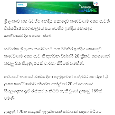
ශ්‍රී ලංකාව සහ බටහිර ඉන්දීය කොදෙව් කණ්ඩායම් අතර පැවති
විස්සයි20 තරගාවලියේ ජය බටහිර ඉන්දීය කොදෙව්
කණ්ඩායම දිනා ගෙන තිබේ.
සංචාරක ශ්‍රී ලංකා කණ්ඩායම සහ බටහිර ඉන්දීය කොදෙව්
කණ්ඩායම අතර පැවැති තුන්වන විස්සයි-20 ක්‍රිකට් තරගයෙන්
කඩුලු 5ක තියුණු ජයක් වාර්තා කිරීමත් සමඟින්.
තරගයේ කාසියේ වාසිය දිනා පළමුවෙන් පන්දුවට පහරදුන් ශ්‍රී
ලංකා කණ්ඩායමට නියමිත පන්දුවාර 20 අවසානයේ
සියලුදෙනා දැවී රැස්කර ගැනීමට හැකි වූයේ ලකුණු 169ක්
පමණි.
ලකුණු 170ක ජයග්‍රාහී ඉලක්කයක් හඹායාම සඳහා පිටියට