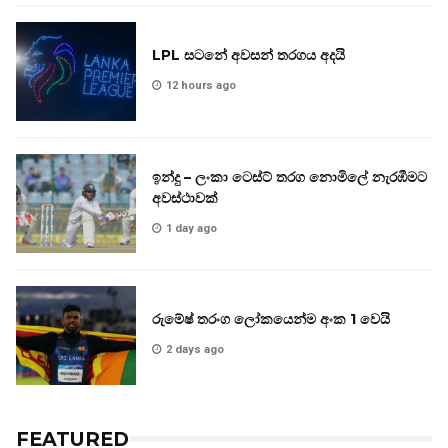
LPL සටනේ අවසන් තරගය අදයි
12 hours ago
ඉන්දු – ලංකා ටෙස්ට් තරග නොමිලේ නැරඹීමට
අවස්ථාවක්
1 day ago
රුමේෂ් තරංග ලෝකයෙන්ම අංක 1 වෙයි
2 days ago
FEATURED