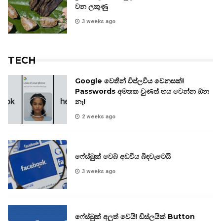
වන ලකුණු
3 weeks ago
TECH
Google වෙතින් විප්ලවීය වෙනසක්!
Passwords අමතක වුණත් භය වෙන්න ඕන
නෑ!
2 weeks ago
ෆේස්බුක් වෙබ් අඩවිය බිඳවැටෙයි
3 weeks ago
ෆේස්බුක් අලුත් වෙයි! ඩිස්ලයික් Button