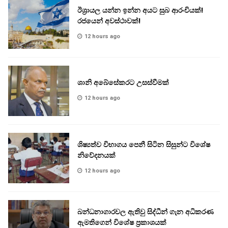
ඊශ්‍රායල යන්න ඉන්න අයට සුබ ආරංචියක්!
‍රජයෙන් අවස්ථාවක්!
12 hours ago
ශානි අබේසේකරට උසස්වීමක්
12 hours ago
ශිෂ්‍යත්ව විභාගය පෙනී සිටින සිසුන්ට විශේෂ
නිවේදනයක්
12 hours ago
බන්ධනාගාරවල ඇතිවු සිද්ධීන් ගැන අධිකරණ
ඇමතිගෙන් විශේෂ ප්‍රකාශයක්