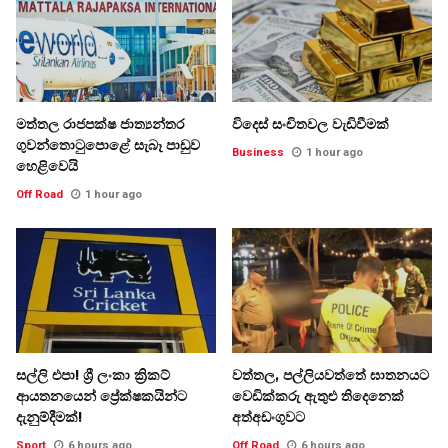
මත්තල රාජපක්ෂ ජාත්‍යන්තර
විදෙස් සංචිතවල වැඩිවීමක්
ගුවන්තොටුපොළේ සැබෑ පාඩුව
Business
1 hour ago
හෙළිවෙයි
Off Road
1 hour ago
සල්ලි එපා! ශ්‍රී ලංකා ක්‍රිකට්
වත්තල, පල්ලියවත්තේ ඝාතනයට
ආයතනයෙන් ප්‍රේක්ෂකයින්ට
වෙඩික්කරු ඇතුළු තිදෙනෙක්
දැනුම්දීමක්!
අත්අඩංගුවට
Sport
6 hours ago
Off Road
6 hours ago