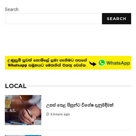
Search
SEARCH
LOCAL
උසස් පෙළ සිසුන්ට විශේෂ දැනුම්දීමක්
6 hours ago