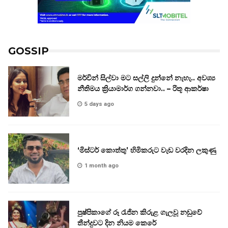
GOSSIP
මර්වින් සිල්වා මට සල්ලි දුන්නේ නැහැ.. අවශ්‍ය
නීතිමය ක්‍රියාමාර්ග ගන්නවා.. – රිතූ ආකර්ෂා
5 days ago
‘මිස්ටර් කොත්තු’ හිමිකරුට වැඩ වරදින ලකුණු
1 month ago
පුෂ්පිකාගේ රූ රැජින කිරුළ ගැලවූ නඩුවේ
තීන්දුවට දින නියම කෙරේ