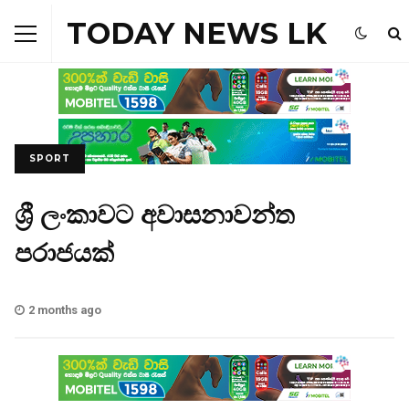
TODAY NEWS LK
SPORT
ශ්‍රී ලංකාවට අවාසනාවන්ත
පරාජයක්
2 months ago