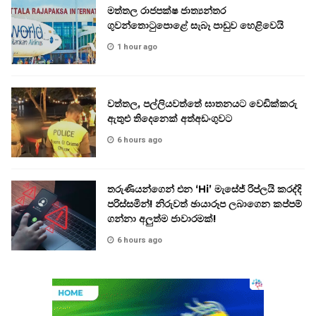
මත්තල රාජපක්ෂ ජාත්‍යන්තර
ගුවන්තොටුපොළේ සැබෑ පාඩුව හෙළිවෙයි
1 hour ago
වත්තල, පල්ලියවත්තේ ඝාතනයට වෙඩික්කරු
ඇතුළු තිදෙනෙක් අත්අඩංගුවට
6 hours ago
තරුණියන්ගෙන් එන ‘Hi’ මැසේජ් රිප්ලයි කරද්දි
පරිස්සමින්! නිරුවත් ඡායාරූප ලබාගෙන කප්පම්
ගන්නා අලුත්ම ජාවාරමක්!
6 hours ago