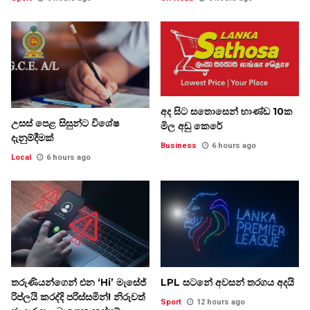
අද සිට සතොසෙන් භාණ්ඩ 10ක
උසස් පෙළ සිසුන්ට විශේෂ
මිල අඩු කෙරේ
දැනුම්දීමක්
Business
6 hours ago
Local
6 hours ago
තරුණියන්ගෙන් එන ‘Hi’ මැසේජ්
LPL සටනේ අවසන් තරගය අදයි
රිප්ලයි කරද්දි පරිස්සමින්! නිරුවත්
Sport
12 hours ago