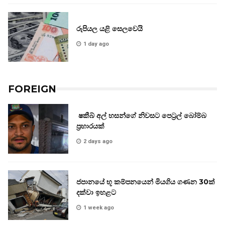
රුපියල යළි සෙලවෙයි
1 day ago
FOREIGN
ෂකීබ් අල් හසන්ගේ නිවසට පෙට්‍රල් බෝම්බ
ප්‍රහාරයක්
2 days ago
ජපානයේ භූ කම්පනයෙන් මියගිය ගණන 30ක්
දක්වා ඉහළට
1 week ago