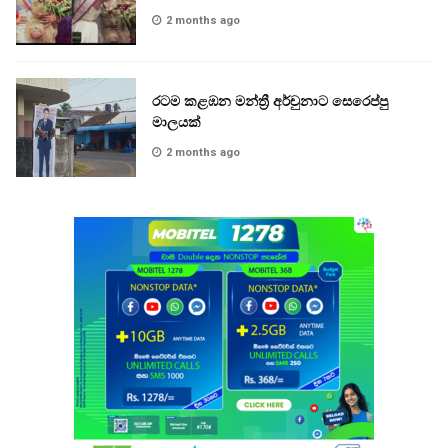
2 months ago
රටම කළඹන මන්ත්‍රී අර්චුනාට සෙරෙප්පු
මාලයක්
2 months ago