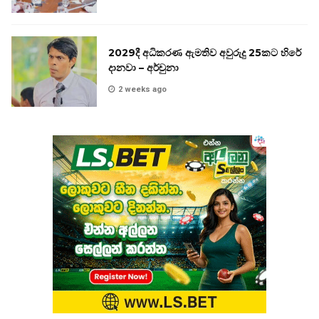
2029දී අධිකරණ ඇමතිව අවුරුදු 25කට හිරේ
දානවා – අර්චුනා
2 weeks ago