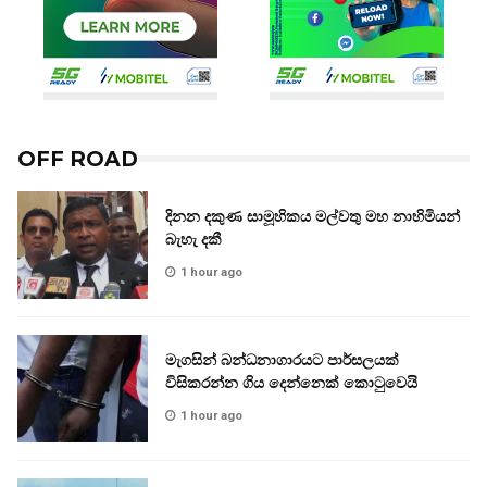
OFF ROAD
දිනන දකුණ සාමූහිකය මල්වතු මහ නාහිමියන්
බැහැ දකී
1 hour ago
මැගසින් බන්ධනාගාරයට පාර්සලයක්
විසිකරන්න ගිය දෙන්නෙක් කොටුවෙයි
1 hour ago