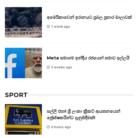
අමෙරිකාවෙන් ඉරානයට ප්‍රබල ප්‍රහාර මාලාවක්
1 week ago
Meta සමාගම ඉන්දීය රජයෙන් සමාව ඉල්ලයි
2 weeks ago
SPORT
සල්ලි එපා! ශ්‍රී ලංකා ක්‍රිකට් ආයතනයෙන්
ප්‍රේක්ෂකයින්ට දැනුම්දීමක්!
6 hours ago