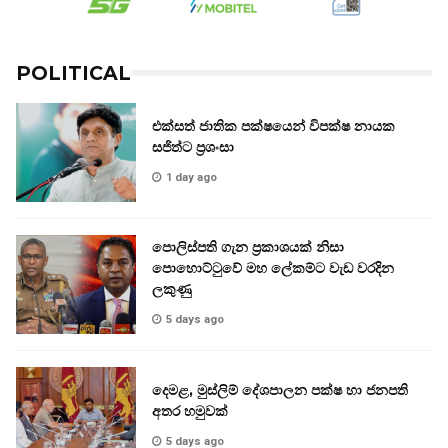
POLITICAL
එක්සත් ජාතික පක්ෂයෙන් විපක්ෂ නායක
සජිත්ට ප්‍රශංසා
1 day ago
පොලිස්පති ගැන ප්‍රකාශයක් නිසා
පොහොට්ටුවේ මහ ලේකම්ට වැඩ වරදින
ලකුණු
5 days ago
දෙමළ, මුස්ලිම් දේශපාලන පක්ෂ හා ජනපති
අතර හමුවක්
5 days ago