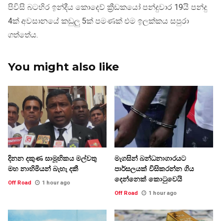
පිවිසි බටහිර ඉන්දීය කොදෙව් ක්‍රීඩකයෝ පන්දුවාර 19යි පන්දු
4ක් අවසානයේ කඩුලු 5ක් පමණක් එම ඉලක්කය සපුරා
ගත්තේය.
You might also like
දිනන දකුණ සාමූහිකය මල්වතු
මැගසින් බන්ධනාගාරයට
මහ නාහිමියන් බැහැ දකී
පාර්සලයක් විසිකරන්න ගිය
දෙන්නෙක් කොටුවෙයි
Off Road
1 hour ago
Off Road
1 hour ago