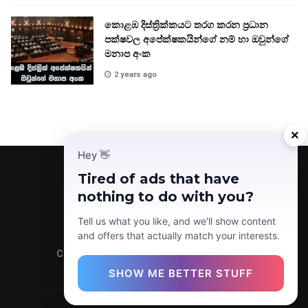
කොළඹ දිස්ත්‍රික්කයට තරග කරන ප්‍රධාන
පක්ෂවල අපේක්ෂකයින්ගේ නම් හා ඔවුන්ගේ
මනාප අංක
2 years ago
×
Hey
👋
Tired of ads that have
nothing to do with you?
Facebook
Telegram
Instagram
TikTok
YouTube
Tell us what you like, and we'll show content
and offers that actually match your interests.
Copyright © 2022 Today News LK (Pvt) Ltd.
SHOW ME BETTER STUFF