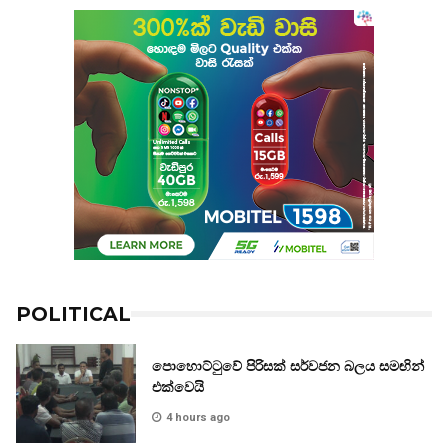
POLITICAL
පොහොට්ටුවේ පිරිසක් සර්වජන බලය සමඟින්
එක්වෙයි
4 hours ago