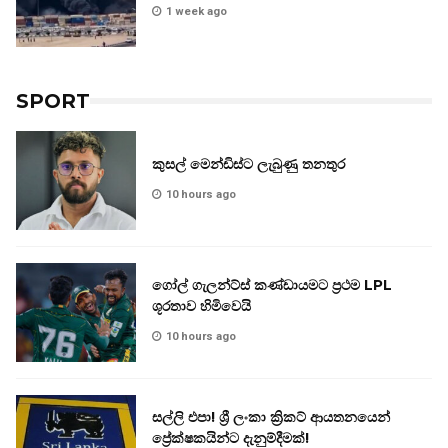
1 week ago
SPORT
කුසල් මෙන්ඩිස්ට ලැබුණු තනතුර
10 hours ago
ගෝල් ගැලන්ට්ස් කණ්ඩායමට ප්‍රථම LPL
ශූරතාව හිමිවෙයි
10 hours ago
සල්ලි එපා! ශ්‍රී ලංකා ක්‍රිකට් ආයතනයෙන්
ප්‍රේක්ෂකයින්ට දැනුම්දීමක්!