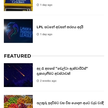
1 day ago
LPL සටනේ අවසන් තරගය අදයි
1 day ago
FEATURED
අද රෑ අහසේ ”ඩෙල්ටා ඇක්වාරිට්ස්”
දැකගැනීමට අවස්ථාවක්
2 weeks ago
පලතුරු ඉදවීමට වස විස යොදන අයට වැඩ වරදී