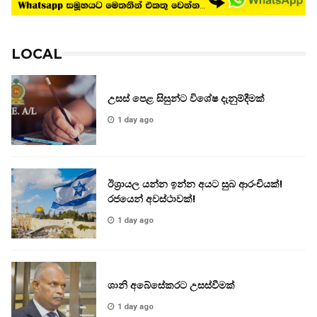
LOCAL
උසස් පෙළ සිසුන්ට විශේෂ දැනුම්දීමක්
1 day ago
ඊශ්‍රායල යන්න ඉන්න අයට සුබ ආරංචියක්!
‍රජයෙන් අවස්ථාවක්!
1 day ago
ශානි අබේසේකරට උසස්වීමක්
1 day ago