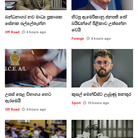
බන්ධනාගර නව මාධ්‍ය ප්‍රකාශක
හිටපු ඇමෙරිකානු ජනපති ජෝ
සේනක පල්ලේතැන්න
බයිඩන්ගේ පිළිකාව උත්සන්න
වෙයි
Off Road
4 hours ago
Foreign
4 hours ago
උසස් පෙළ විභාගය හෙට
කුසල් මෙන්ඩිස්ට ලැබුණු තනතුර
ඇරඹෙයි
Sport
10 hours ago
Off Road
4 hours ago