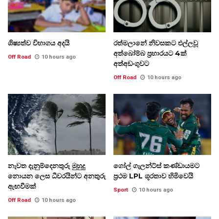
ශිෂ්‍යත්ව විභාගය අදයි
රත්මලානේ නිවසකට එල්ලවූ
අත්බෝම්බ ප්‍රහාරයට 4ක්
Off Road
10 hours ago
අත්අඩංගුවට
Off Road
10 hours ago
නැවත දැනුම්දෙනතුරු මුහුදු
ගෝල් ගැලන්ට්ස් කණ්ඩායමට
නොයන ලෙස ධීවරයින්ට අනතුරු
ප්‍රථම LPL ශූරතාව හිමිවෙයි
ඇඟවීමක්
Sport
10 hours ago
Off Road
10 hours ago