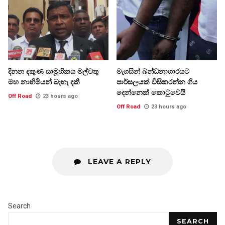
දිනන දකුණ සාමූහිකය මල්වතු
මැගසින් බන්ධනාගාරයට
මහ නාහිමියන් බැහැ දකී
පාර්සලයක් විසිකරන්න ගිය
දෙන්නෙක් කොටුවෙයි
Off Road
23 hours ago
Off Road
23 hours ago
LEAVE A REPLY
Search
SEARCH