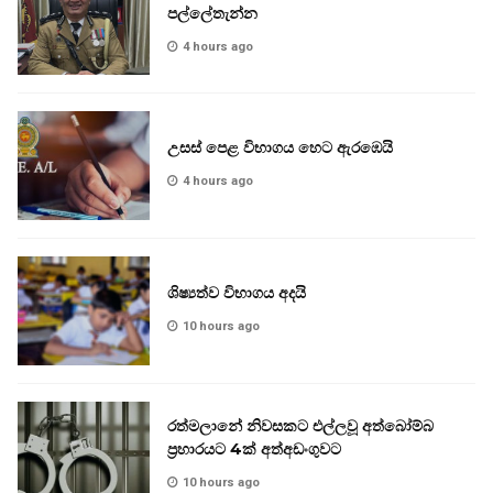
පල්ලේතැන්න
4 hours ago
උසස් පෙළ විභාගය හෙට ඇරඹෙයි
4 hours ago
ශිෂ්‍යත්ව විභාගය අදයි
10 hours ago
රත්මලානේ නිවසකට එල්ලවූ අත්බෝම්බ
ප්‍රහාරයට 4ක් අත්අඩංගුවට
10 hours ago