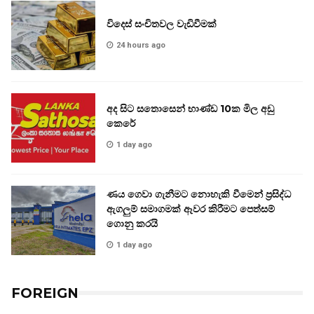
විදෙස් සංචිතවල වැඩිවීමක්
24 hours ago
අද සිට සතොසෙන් භාණ්ඩ 10ක මිල අඩු
කෙරේ
1 day ago
ණය ගෙවා ගැනීමට නොහැකි වීමෙන් ප්‍රසිද්ධ
ඇගලුම් සමාගමක් ඈවර කිරීමට පෙත්සම්
ගොනු කරයි
1 day ago
FOREIGN