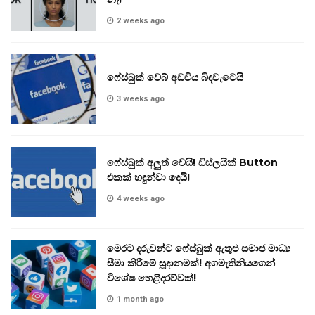
2 weeks ago
ෆේස්බුක් වෙබ් අඩවිය බිඳවැටෙයි
3 weeks ago
ෆේස්බුක් අලුත් වෙයි! ඩිස්ලයික් Button
එකක් හඳුන්වා දෙයි!
4 weeks ago
මෙරට දරුවන්ට ෆේස්බුක් ඇතුළු සමාජ මාධ්‍ය
සීමා කිරීමේ සූදානමක්! අගමැතිනියගෙන්
විශේෂ හෙළිදරව්වක්!
1 month ago