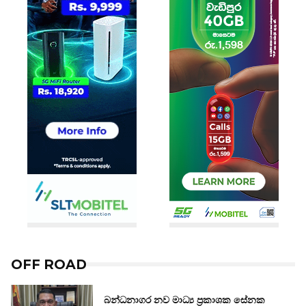
OFF ROAD
බන්ධනාගර නව මාධ්‍ය ප්‍රකාශක සේනක