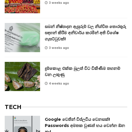
3 weeks ago
සබන් නිෂ්පාදන ඇසුරුම් වල නිශ්චිත තොරතුරු
සඳහන් කිරීම අනිවාර්ය කරමින් අති විශේෂ
ගැසට්ටුවක්!
3 weeks ago
දුම්කොළ එක්ක බුලත් විට විකිණීම තහනම්
වන ලකුණු
4 weeks ago
TECH
Google වෙතින් විප්ලවීය වෙනසක්!
Passwords අමතක වුණත් භය වෙන්න ඕන
නෑ!