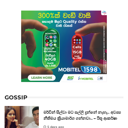
GOSSIP
මර්වින් සිල්වා මට සල්ලි දුන්නේ නැහැ.. අවශ්‍ය
නීතිමය ක්‍රියාමාර්ග ගන්නවා.. – රිතූ ආකර්ෂා
5 days ago