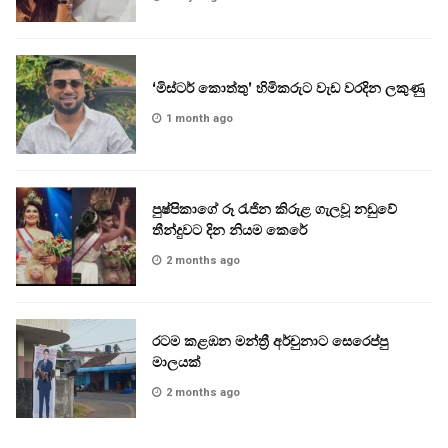
‘මිස්ටර් කොත්තු’ හිමිකරුට වැඩ වරදින ලකුණු
1 month ago
පුෂ්පිකාගේ රූ රැජින කිරුළ ගැලවූ නඩුවේ
තීන්දුවට දින නියම කෙරේ
2 months ago
රටම කළඹන මන්ත්‍රී අර්චුනාට සෙරෙප්පු
මාලයක්
2 months ago