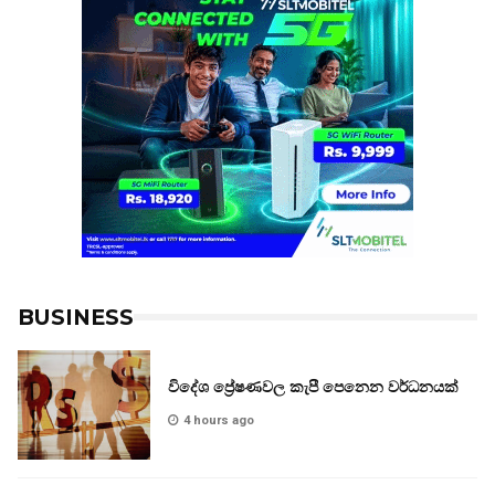
BUSINESS
විදේශ ප්‍රේෂණවල කැපී පෙනෙන වර්ධනයක්
4 hours ago