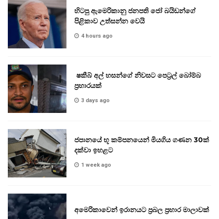
හිටපු ඇමෙරිකානු ජනපති ජෝ බයිඩන්ගේ
පිළිකාව උත්සන්න වෙයි
4 hours ago
ෂකීබ් අල් හසන්ගේ නිවසට පෙට්‍රල් බෝම්බ
ප්‍රහාරයක්
3 days ago
ජපානයේ භූ කම්පනයෙන් මියගිය ගණන 30ක්
දක්වා ඉහළට
1 week ago
අමෙරිකාවෙන් ඉරානයට ප්‍රබල ප්‍රහාර මාලාවක්