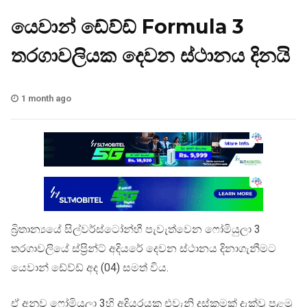
යෙවාන් ඩේව්ඩ් Formula 3
තරගාවලියක දෙවන ස්ථානය දිනයි
1 month ago
බ්‍රිතාන්‍යයේ සිල්වර්ස්ටෝන්හී පැවැත්වෙන ෆෝමියුලා 3
තරගාවලියේ ස්ප්‍රින්ට් අදියරේ දෙවන ස්ථානය දිනාගැනීමට
යෙවාන් ඩේව්ඩ් අද (04) සමත් විය.
ඒ අනුව ෆෝමියුලා 3හි අදියරයක එවැනි දස්කමක් දැක්වූ පළමු