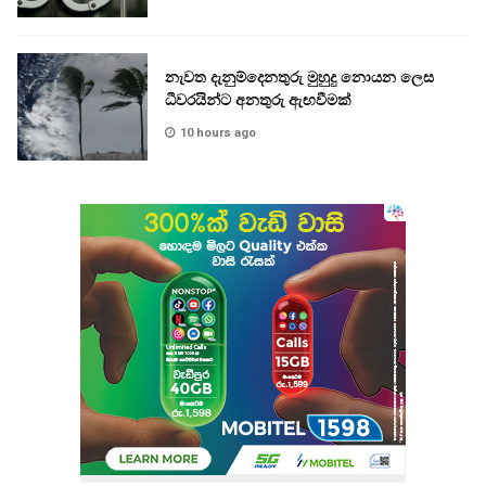
නැවත දැනුම්දෙනතුරු මුහුදු නොයන ලෙස
ධීවරයින්ට අනතුරු ඇඟවීමක්
10 hours ago