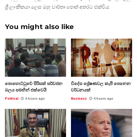
ශ්‍රී ලාංකීකයා ලෙස ඔහු වාර්තා පොත් අතරට එක්විය.
You might also like
පොහොට්ටුවේ පිරිසක් සර්වජන
විදේශ ප්‍රේෂණවල කැපී පෙනෙන
බලය සමඟින් එක්වෙයි
වර්ධනයක්
Political
4 hours ago
Business
4 hours ago