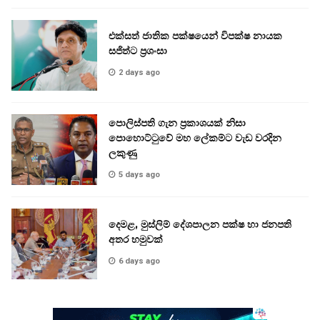
එක්සත් ජාතික පක්ෂයෙන් විපක්ෂ නායක
සජිත්ට ප්‍රශංසා
2 days ago
පොලිස්පති ගැන ප්‍රකාශයක් නිසා
පොහොට්ටුවේ මහ ලේකම්ට වැඩ වරදින
ලකුණු
5 days ago
දෙමළ, මුස්ලිම් දේශපාලන පක්ෂ හා ජනපති
අතර හමුවක්
6 days ago