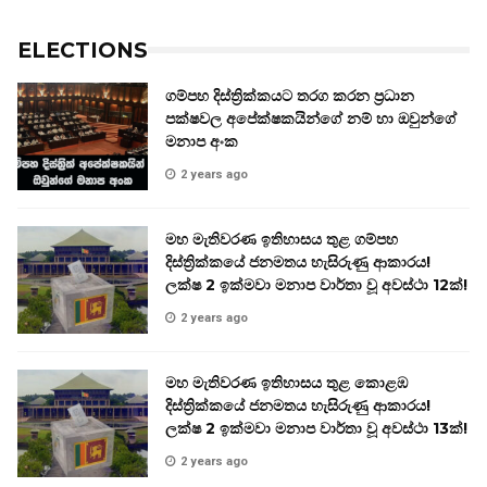
ELECTIONS
ගම්පහ දිස්ත්‍රික්කයට තරග කරන ප්‍රධාන
පක්ෂවල අපේක්ෂකයින්ගේ නම් හා ඔවුන්ගේ
මනාප අංක
2 years ago
මහ මැතිවරණ ඉතිහාසය තුළ ගම්පහ
දිස්ත්‍රික්කයේ ජනමතය හැසිරුණු ආකාරය!
ලක්ෂ 2 ඉක්මවා මනාප වාර්තා වූ අවස්ථා 12ක්!
2 years ago
මහ මැතිවරණ ඉතිහාසය තුළ කොළඹ
දිස්ත්‍රික්කයේ ජනමතය හැසිරුණු ආකාරය!
ලක්ෂ 2 ඉක්මවා මනාප වාර්තා වූ අවස්ථා 13ක්!
2 years ago