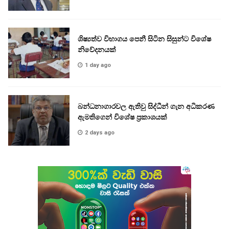
ශිෂ්‍යත්ව විභාගය පෙනී සිටින සිසුන්ට විශේෂ
නිවේදනයක්
1 day ago
බන්ධනාගාරවල ඇතිවු සිද්ධීන් ගැන අධිකරණ
ඇමතිගෙන් විශේෂ ප්‍රකාශයක්
2 days ago