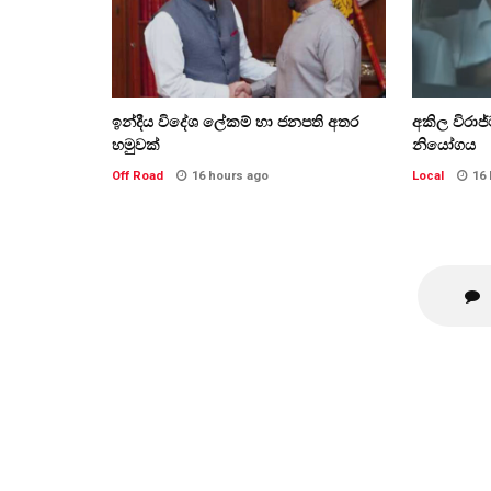
ඉන්දීය විදේශ ලේකම් හා ජනපති අතර
අකිල විරාජ
හමුවක්
නියෝගය
Off Road
16 hours ago
Local
16