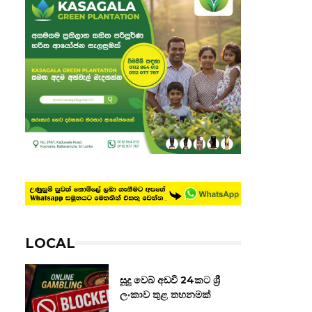
LOCAL
සූදු වෙබ් අඩවි 24කට ශ්‍රී
ලංකාව තුළ තහනමක්