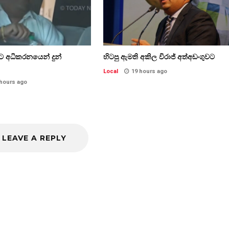
්ට අධිකරනයෙන් දුන්
හිටපු ඇමති අකිල විරාජ් අත්අඩංගුවට
Local
19 hours ago
 hours ago
LEAVE A REPLY