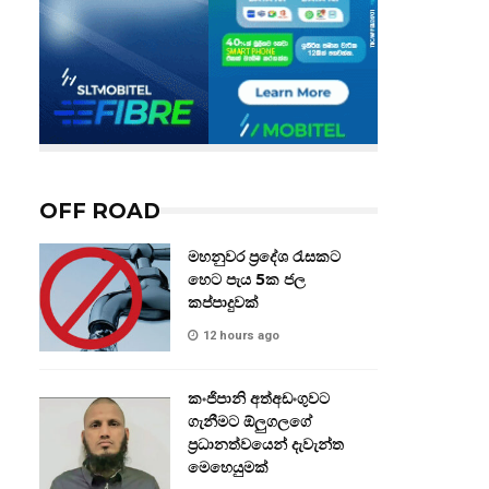
OFF ROAD
මහනුවර ප්‍රදේශ රැසකට
හෙට පැය 5ක ජල
කප්පාදුවක්
12 hours ago
කංජිපානි අත්අඩංගුවට
ගැනීමට ඕලුගලගේ
ප්‍රධානත්වයෙන් දැවැන්ත
මෙහෙයුමක්