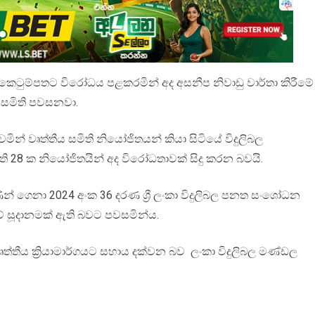
නත් කෙටුම්පතට විරෝධය පළකරමින් අද අසනීප නිවාඩු වාර්තා කිරීමේ
ිය සමිති පවසනවා.
මින් වෘත්තීය සමිති නියෝජිතයන් කියා සිටියේ විදුලිබල
මිති 28 ක නියෝජිතයින් අද විරෝධතාවක් සිදු කරන බවයි.
ුණින් ගෙනා 2024 අංක 36 දරණ ශ්‍රී ලංකා විදුලිබල පනත සංශෝධන
ේ සූදානමක් ඇති බවට පවසමින්ය.
ත්තීය ක්‍රියාමාර්ගයට සහාය දක්වන බව ලංකා විදුලිබල මණ්ඩල