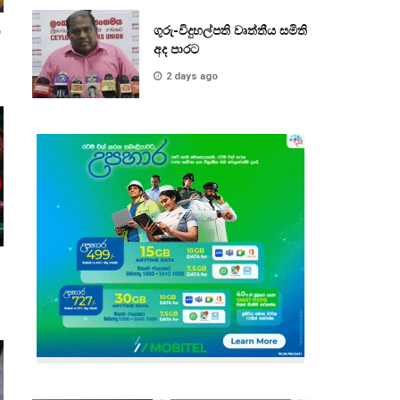
ගුරු-විදුහල්පති වෘත්තීය සමිති
අද පාරට
2 days ago