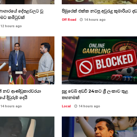
නාගාරයේ දේපළවලට වූ
පිඹුරෙක් එක්ක නටපු අවුරුදු කුමාරියට දඩ
ීමට කමිටුවක්
Off Road
14 hours ago
12 hours ago
ාත් නව ආණ්ඩුකාරවරයා
සූදු වෙබ් අඩවි 24කට ශ්‍රී ලංකාව තුළ
ේ දිවුරුම් දෙයි
තහනමක්
14 hours ago
Local
14 hours ago