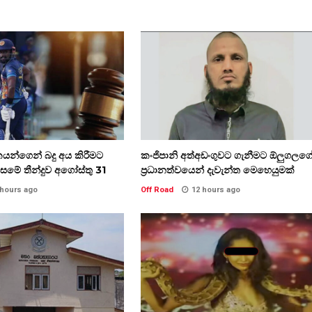
රීඩකයන්ගෙන් බදු අය කිරීමට
කංජිපානි අත්අඩංගුවට ගැනීමට ඕලුගලග
සමේ තීන්දුව අගෝස්තු 31
ප්‍රධානත්වයෙන් දැවැන්ත මෙහෙයුමක්
 hours ago
Off Road
12 hours ago