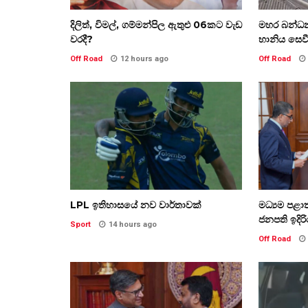
දිලිත්, විමල්, ගම්මන්පිල ඇතුළු 06කට වැඩ
මහර බන්ධ
වරදී?
හානිය සෙව
Off Road
12 hours ago
Off Road
LPL ඉතිහාසයේ නව වාර්තාවක්
මධ්‍යම පළ
ජනපති ඉදිරිය
Sport
14 hours ago
Off Road