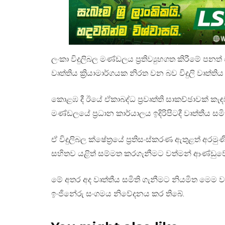
ලංකා විදුලිබල මණ්ඩලය ප්‍රතිව්‍යුහගත කිරීමේ ප
වෘත්තිය ක්‍රියාමාර්ගයක නිරත වන බව විදුලි වෘත්ත
කොළඹ දී ඊයේ ඒකාබද්ධ ප්‍රවෘත්ති සාකච්ඡාවක් කැඳව
මණ්ඩලයේ ප්‍රධාන කාර්යාලය ඉදිරිපිටදී වෘත්තීය ස
ඒ විදුලිබල ක්ෂේත්‍රයේ ප්‍රතිසංස්කරණ ඇතුළත් අරම
සහිතව යළිත් සම්මත කරගැනීමට වත්මන් ආණ්ඩුව
මේ අතර අද වෘත්තීය සමිති ගැනීමට නියමිත මෙම වෘ
ඉංජිනේරු සංගමය නිවේදනය කර තිබේ.