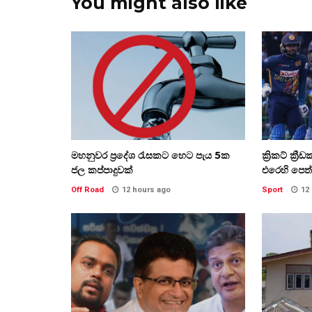
You might also like
මහනුවර ප්‍රදේශ රැසකට හෙට පැය 5ක
ක්‍රිකට් ක්‍
ජල කප්පාදුවක්
එරෙහි පෙත්
Off Road
12 hours ago
Sport
12