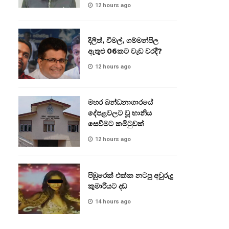
12 hours ago
දිලිත්, විමල්, ගම්මන්පිල
ඇතුළු 06කට වැඩ වරදී?
12 hours ago
මහර බන්ධනාගාරයේ
දේපළවලට වූ හානිය
සෙවීමට කමිටුවක්
12 hours ago
පිඹුරෙක් එක්ක නටපු අවුරුදු
කුමාරියට දඩ
14 hours ago