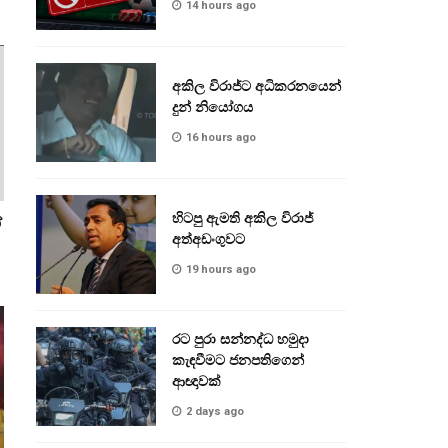
14 hours ago
අකිල විරාජ්ට අධිකරනයෙන්
දුන් නියෝගය
16 hours ago
හිටපු ඇමති අකිල විරාජ්
ේ
අත්අඩංගුවට
19 hours ago
රට පුරා සන්නද්ධ හමුදා
කැඳවීමට ජනපතිගෙන්
ආඥාවක්
2 days ago