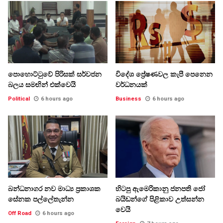
පොහොට්ටුවේ පිරිසක් සර්වජන
විදේශ ප්‍රේෂණවල කැපී පෙනෙන
බලය සමඟින් එක්වෙයි
වර්ධනයක්
Political
6 hours ago
Business
6 hours ago
බන්ධනාගර නව මාධ්‍ය ප්‍රකාශක
හිටපු ඇමෙරිකානු ජනපති ජෝ
සේනක පල්ලේතැන්න
බයිඩන්ගේ පිළිකාව උත්සන්න
වෙයි
Off Road
6 hours ago