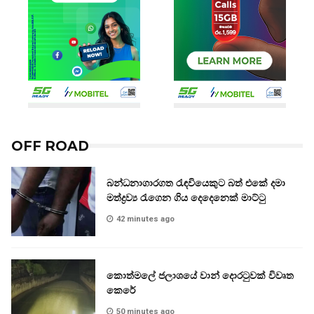
OFF ROAD
බන්ධනාගාරගත රැඳවියෙකුට බත් එකේ දමා
මත්ද්‍රව්‍ය රැගෙන ගිය දෙදෙනෙක් මාට්ටු
42 minutes ago
කොත්මලේ ජලාශයේ වාන් දොරටුවක් විවෘත
කෙරේ
50 minutes ago