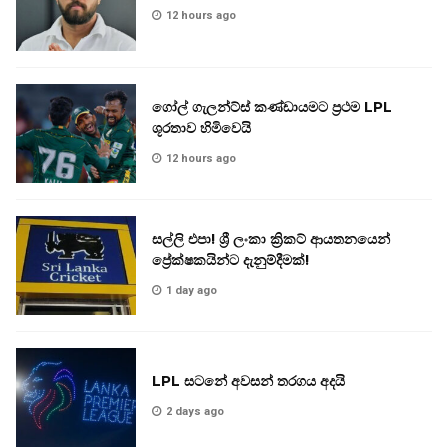
12 hours ago
ගෝල් ගැලන්ට්ස් කණ්ඩායමට ප්‍රථම LPL
ශූරතාව හිමිවෙයි
12 hours ago
සල්ලි එපා! ශ්‍රී ලංකා ක්‍රිකට් ආයතනයෙන්
ප්‍රේක්ෂකයින්ට දැනුම්දීමක්!
1 day ago
LPL සටනේ අවසන් තරගය අදයි
2 days ago