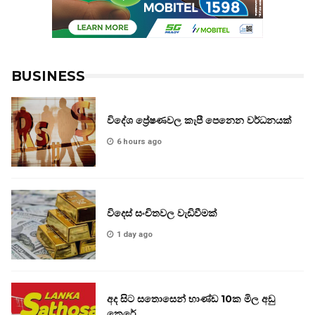
BUSINESS
විදේශ ප්‍රේෂණවල කැපී පෙනෙන වර්ධනයක්
6 hours ago
විදෙස් සංචිතවල වැඩිවීමක්
1 day ago
අද සිට සතොසෙන් භාණ්ඩ 10ක මිල අඩු
කෙරේ