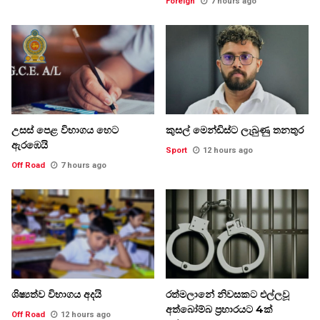
Foreign
7 hours ago
උසස් පෙළ විභාගය හෙට
කුසල් මෙන්ඩිස්ට ලැබුණු තනතුර
ඇරඹෙයි
Sport
12 hours ago
Off Road
7 hours ago
ශිෂ්‍යත්ව විභාගය අදයි
රත්මලානේ නිවසකට එල්ලවූ
අත්බෝම්බ ප්‍රහාරයට 4ක්
Off Road
12 hours ago