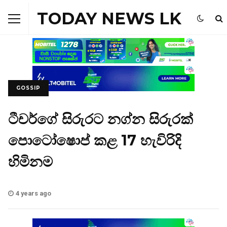
TODAY NEWS LK
GOSSIP
ටීචර්ගේ සිරුරට නග්න සිරුරක්
පොටෝෂොප් කළ 17 හැවිරිදි
හිමිනම
4 years ago