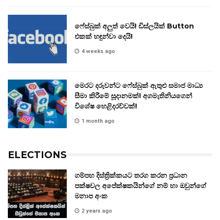
ෆේස්බුක් අලුත් වෙයි! ඩිස්ලයික් Button
එකක් හඳුන්වා දෙයි!
4 weeks ago
මෙරට දරුවන්ට ෆේස්බුක් ඇතුළු සමාජ මාධ්‍ය
සීමා කිරීමේ සූදානමක්! අගමැතිනියගෙන්
විශේෂ හෙළිදරව්වක්!
1 month ago
ELECTIONS
ගම්පහ දිස්ත්‍රික්කයට තරග කරන ප්‍රධාන
පක්ෂවල අපේක්ෂකයින්ගේ නම් හා ඔවුන්ගේ
මනාප අංක
2 years ago