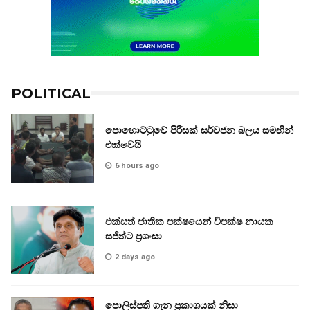
POLITICAL
පොහොට්ටුවේ පිරිසක් සර්වජන බලය සමඟින්
එක්වෙයි
6 hours ago
එක්සත් ජාතික පක්ෂයෙන් විපක්ෂ නායක
සජිත්ට ප්‍රශංසා
2 days ago
පොලිස්පති ගැන ප්‍රකාශයක් නිසා