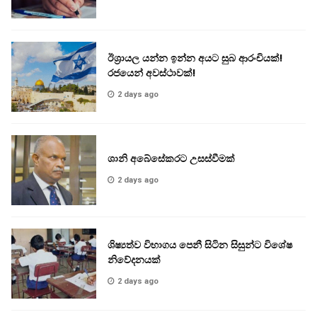
ඊශ්‍රායල යන්න ඉන්න අයට සුබ ආරංචියක්!
‍රජයෙන් අවස්ථාවක්!
2 days ago
ශානි අබේසේකරට උසස්වීමක්
2 days ago
ශිෂ්‍යත්ව විභාගය පෙනී සිටින සිසුන්ට විශේෂ
නිවේදනයක්
2 days ago