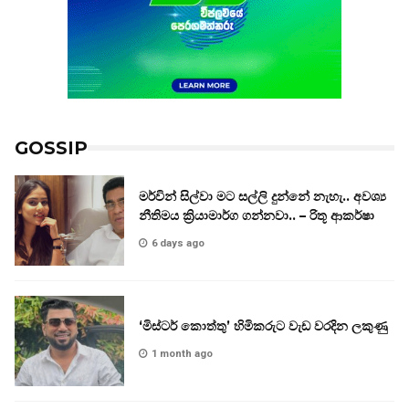
GOSSIP
මර්වින් සිල්වා මට සල්ලි දුන්නේ නැහැ.. අවශ්‍ය
නීතිමය ක්‍රියාමාර්ග ගන්නවා.. – රිතූ ආකර්ෂා
6 days ago
‘මිස්ටර් කොත්තු’ හිමිකරුට වැඩ වරදින ලකුණු
1 month ago