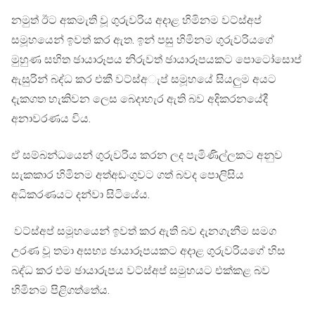
නමුත් ඊට අකමැති වූ ගුරුවරිය අදාළ හිමිනම වට්ස්අප්
සමූහයෙන් ඉවත් කර ඇත. ඉන් පසු හිමිනම ගුරුවරියගේ
මුහුණ සහිත ඡායාරූපය නිරුවත් ඡායාරූපයකට පොටෝසොප්
ඇසුරින් බද්ධ කර එකී වට්ස්අැප් සමූහයේ සියලුම අයට
දැකගත හැකිවන ලෙස බෙදාහැර ඇති බව අදිකරනයේදී
අනාවරණය විය.
ඒ සම්බන්ධයෙන් ගුරුවරිය කරන ලද පැමිණිල්ලකට අනුව
සැකකාර හිමිනම අත්අඩංගුවට ගත් බවද පොලිසිය
අධිකරණයට දන්වා සිටියේය.
වට්ස්අප් සමූහයෙන් ඉවත් කර ඇති බව දැනගැනීම සමග
උරණ වූ තමා අසභ්‍ය ඡායාරූපයකට අදාළ ගුරුවරියගේ හිස
බද්ධ කර එම ඡායාරුපය වට්ස්අප් සමුහයට එක්කළ බව
හිමිනම පිළිගත්තේය.