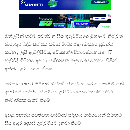
ඔන්ලයින් පාඩම් පවත්වන සිය ගුරුවරියගේ මුහුණට නිරුවත්
ඡායාරූප බද්ධ කර එය සමාජ මාධ්‍ය ජාලා ඔස්සේ ප්‍රචාරය
කරන ලදැයි ඇඹිලිපිටිය, සූරියකන්ද විහාරස්ථානයක 17
හැවිරිදි හිමිනම‍ අපරාධ පරීක්ෂණ දෙපාර්තමේන්තුව විසින්
අත්අඩංගුවට ගෙන තිබේ.
මෙම සැකකාර හිමිනම ඔන්ලයින් පන්තියකට සහභාගි වී ඇති
අතර එම පන්තිය පවත්වන ගුරුවරිය කෙරෙහි හිමිනමට
කැමැත්තක් ඇතිවී තිබේ.
අදාළ පන්තිය පවත්වන වස්ට්අප් සමූහය මාර්ගයෙන් හිමිනම
සිය ආදර අදහස් ගුරුවරියට දන්වා තිබේ.