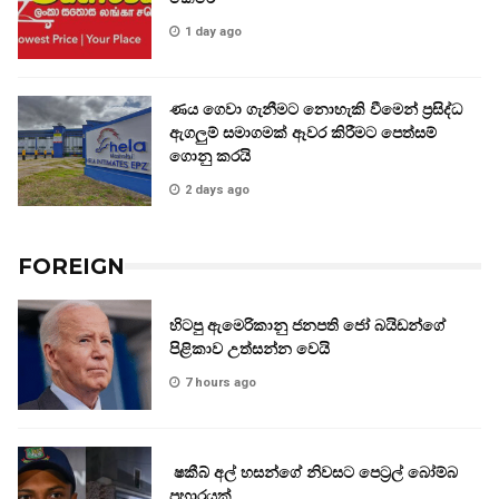
1 day ago
ණය ගෙවා ගැනීමට නොහැකි වීමෙන් ප්‍රසිද්ධ
ඇගලුම් සමාගමක් ඈවර කිරීමට පෙත්සම්
ගොනු කරයි
2 days ago
FOREIGN
හිටපු ඇමෙරිකානු ජනපති ජෝ බයිඩන්ගේ
පිළිකාව උත්සන්න වෙයි
7 hours ago
ෂකීබ් අල් හසන්ගේ නිවසට පෙට්‍රල් බෝම්බ
ප්‍රහාරයක්