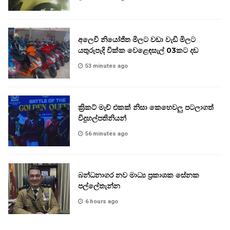
අලෙවි නියෝජිත මිලට වඩා වැඩි මිලට
යතුරුපැදි වික්ක වෙළෙඳසැල් 03කට දඩ
53 minutes ago
ක්‍රිකට් මැච් එකක් නිසා කෙහෙවලු පටලාගත්
විදුහල්පතිනියන්
56 minutes ago
බන්ධනාගර නව මාධ්‍ය ප්‍රකාශක සේනක
පල්ලේතැන්න
6 hours ago