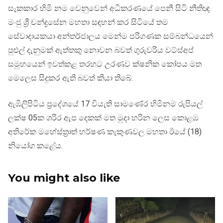
සැකකාර හිමි නම වෙනුවෙන් අධිකරණයේ පෙනී සිටි නීතිඥ
මංජු ශ්‍රී චන්ද්‍රසේන මහතා සඳහන් කර සිටියේ තම
සේවාදායකයා අන්තර්ජාලය මෙන්ම පරිගණක සම්බන්ධයෙන්
පුළුල් දැනුමක් ඇත්තකු නොවන බවත් ගුරුවරිය වට්ස්අප්
සමුහයෙන් ඉවත්කළ තරහට උරණව ක්ෂනික කෝපය මත
මෙලෙස සිදුකර ඇති බවත් කියා තිබේ.
ඇඹිලිපිටිය ප්‍රදේශයේ 17 වියැති සාමණේර හිමිනම රුපියල්
ලක්ෂ 05ක ශරිර ඇප දෙකක් මත මුදා හරින ලෙස කොළඹ
අතිරේක මහේස්ත්‍රාත් හර්ෂණ කැකුණවල මහතා ඊයේ (18)
නියෝග කළේය.
You might also like