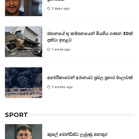
3 days ago
ජපානයේ භූ කම්පනයෙන් මියගිය ගණන 30ක්
දක්වා ඉහළට
1 week ago
අමෙරිකාවෙන් ඉරානයට ප්‍රබල ප්‍රහාර මාලාවක්
2 weeks ago
SPORT
කුසල් මෙන්ඩිස්ට ලැබුණු තනතුර