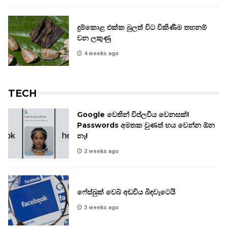
දුම්කොළ එක්ක බුලත් විට විකිණීම තහනම්
වන ලකුණු
4 weeks ago
TECH
Google වෙතින් විප්ලවීය වෙනසක්!
Passwords අමතක වුණත් භය වෙන්න ඕන
නෑ!
2 weeks ago
ෆේස්බුක් වෙබ් අඩවිය බිඳවැටෙයි
3 weeks ago