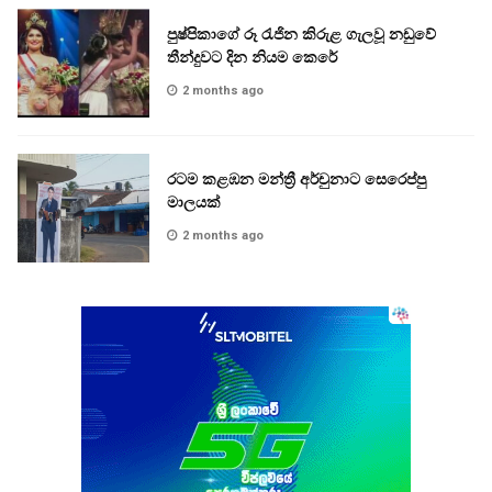
පුෂ්පිකාගේ රූ රැජින කිරුළ ගැලවූ නඩුවේ
තීන්දුවට දින නියම කෙරේ
2 months ago
රටම කළඹන මන්ත්‍රී අර්චුනාට සෙරෙප්පු
මාලයක්
2 months ago