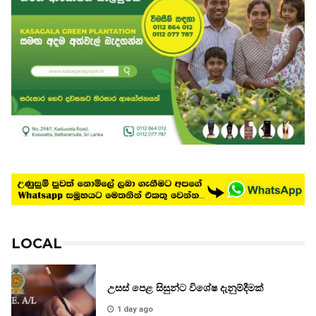
LOCAL
උසස් පෙළ සිසුන්ට විශේෂ දැනුම්දීමක්
1 day ago