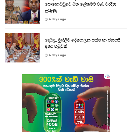
පොහොට්ටුවේ මහ ලේකම්ට වැඩ වරදින
ලකුණු
6 days ago
දෙමළ, මුස්ලිම් දේශපාලන පක්ෂ හා ජනපති
අතර හමුවක්
6 days ago