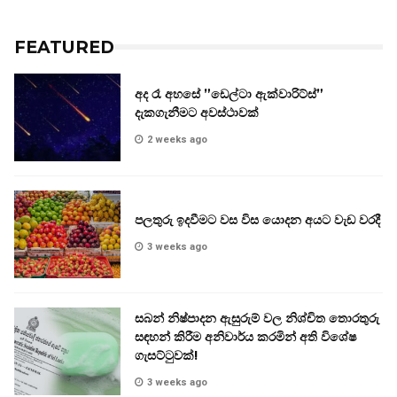
FEATURED
අද රෑ අහසේ ”ඩෙල්ටා ඇක්වාරිට්ස්”
දැකගැනීමට අවස්ථාවක්
2 weeks ago
පලතුරු ඉදවීමට වස විස යොදන අයට වැඩ වරදී
3 weeks ago
සබන් නිෂ්පාදන ඇසුරුම් වල නිශ්චිත තොරතුරු
සඳහන් කිරීම අනිවාර්ය කරමින් අති විශේෂ
ගැසට්ටුවක්!
3 weeks ago