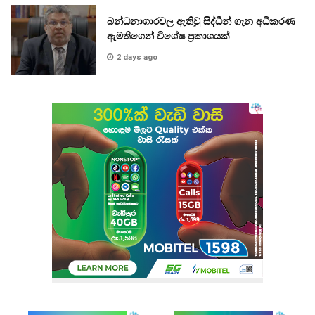
බන්ධනාගාරවල ඇතිවු සිද්ධීන් ගැන අධිකරණ
ඇමතිගෙන් විශේෂ ප්‍රකාශයක්
2 days ago