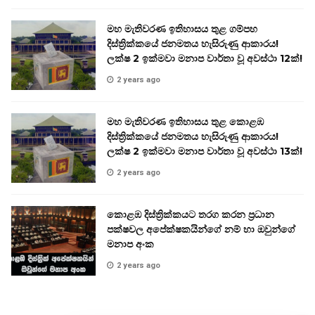
මහ මැතිවරණ ඉතිහාසය තුළ ගම්පහ
දිස්ත්‍රික්කයේ ජනමතය හැසිරුණු ආකාරය!
ලක්ෂ 2 ඉක්මවා මනාප වාර්තා වූ අවස්ථා 12ක්!
2 years ago
මහ මැතිවරණ ඉතිහාසය තුළ කොළඹ
දිස්ත්‍රික්කයේ ජනමතය හැසිරුණු ආකාරය!
ලක්ෂ 2 ඉක්මවා මනාප වාර්තා වූ අවස්ථා 13ක්!
2 years ago
කොළඹ දිස්ත්‍රික්කයට තරග කරන ප්‍රධාන
පක්ෂවල අපේක්ෂකයින්ගේ නම් හා ඔවුන්ගේ
මනාප අංක
2 years ago