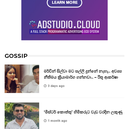
GOSSIP
මර්වින් සිල්වා මට සල්ලි දුන්නේ නැහැ.. අවශ්‍ය
නීතිමය ක්‍රියාමාර්ග ගන්නවා.. – රිතූ ආකර්ෂා
3 days ago
‘මිස්ටර් කොත්තු’ හිමිකරුට වැඩ වරදින ලකුණු
1 month ago