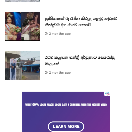
පුෂ්පිකාගේ රූ රැජින කිරුළ ගැලවූ නඩුවේ
තීන්දුවට දින නියම කෙරේ
2 months ago
රටම කළඹන මන්ත්‍රී අර්චුනාට සෙරෙප්පු
මාලයක්
2 months ago