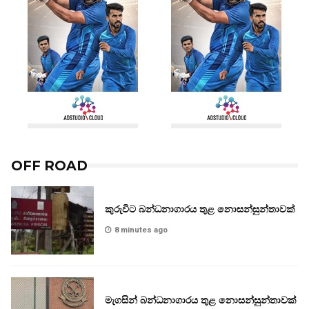
OFF ROAD
කුරුවිට බන්ධනාගාරය තුළ නොසන්සුන්තාවක්
8 minutes ago
මැගසින් බන්ධනාගාරය තුළ නොසන්සුන්තාවක්