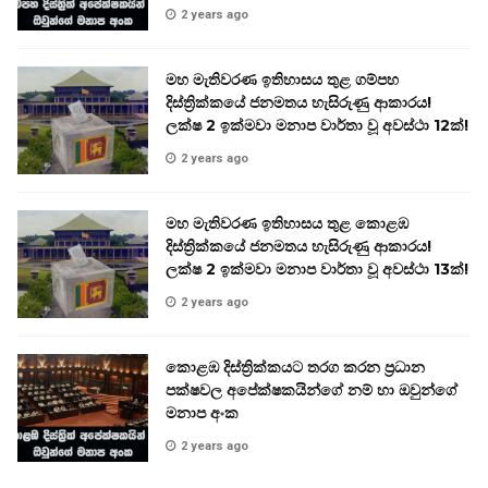
2 years ago
මහ මැතිවරණ ඉතිහාසය තුළ ගම්පහ
දිස්ත්‍රික්කයේ ජනමතය හැසිරුණු ආකාරය!
ලක්ෂ 2 ඉක්මවා මනාප වාර්තා වූ අවස්ථා 12ක්!
2 years ago
මහ මැතිවරණ ඉතිහාසය තුළ කොළඹ
දිස්ත්‍රික්කයේ ජනමතය හැසිරුණු ආකාරය!
ලක්ෂ 2 ඉක්මවා මනාප වාර්තා වූ අවස්ථා 13ක්!
2 years ago
කොළඹ දිස්ත්‍රික්කයට තරග කරන ප්‍රධාන
පක්ෂවල අපේක්ෂකයින්ගේ නම් හා ඔවුන්ගේ
මනාප අංක
2 years ago