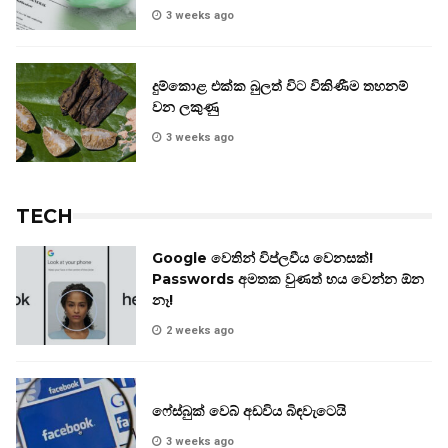
3 weeks ago
දුම්කොළ එක්ක බුලත් විට විකිණීම තහනම්
වන ලකුණු
3 weeks ago
TECH
Google වෙතින් විප්ලවීය වෙනසක්!
Passwords අමතක වුණත් භය වෙන්න ඕන
නෑ!
2 weeks ago
ෆේස්බුක් වෙබ් අඩවිය බිඳවැටෙයි
3 weeks ago