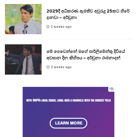
2029දී අධිකරණ ඇමතිව අවුරුදු 25කට හිරේ
දානවා – අර්චුනා
2 weeks ago
මේ ගෙවෙන්නේ මගේ පාර්ලිමේන්තු දිවියේ
අවසාන දින කිහිපය – අර්චුනා රාමනාදන්
2 weeks ago