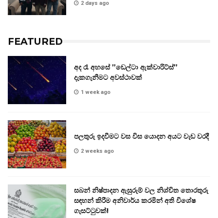
2 days ago
FEATURED
අද රෑ අහසේ ”ඩෙල්ටා ඇක්වාරිට්ස්”
දැකගැනීමට අවස්ථාවක්
1 week ago
පලතුරු ඉදවීමට වස විස යොදන අයට වැඩ වරදී
2 weeks ago
සබන් නිෂ්පාදන ඇසුරුම් වල නිශ්චිත තොරතුරු
සඳහන් කිරීම අනිවාර්ය කරමින් අති විශේෂ
ගැසට්ටුවක්!