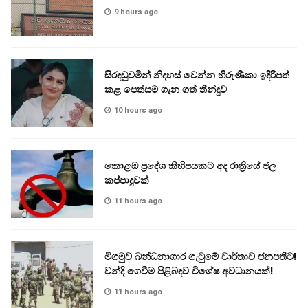
9 hours ago
සිරදඬුවමින් නිදහස් වෙන්න හිරුණිකා ඉදිරිපත්
කළ පෙත්සම ගැන ගත් තීන්දුව
10 hours ago
කොළඹ ප්‍රදේශ කිහිපයකට අද රාත්‍රියේ ජල
කප්පාදුවක්
11 hours ago
මීගමුව බන්ධනාගාර ගැටුමේ වාර්තාව ජනපතිට!
වන්දි ගෙවීම පිළිබඳව විශේෂ අවධානයක්!
11 hours ago