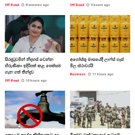
Off Road
8 minutes ago
Off Road
9 hours ago
සිරදඬුවමින් නිදහස් වෙන්න
අගෝස්තු මාසයේදී ලාෆ්ස් ගෑස්
හිරුණිකා ඉදිරිපත් කළ පෙත්සම
මිල ස්ථාවරයි
ගැන ගත් තීන්දුව
Business
11 hours ago
Off Road
10 hours ago
කොළඹ ප්‍රදේශ කිහිපයකට අද
මීගමුව බන්ධනාගාර ගැටුමේ