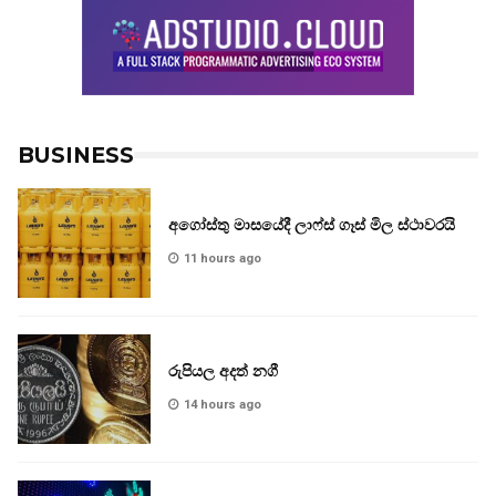
BUSINESS
අගෝස්තු මාසයේදී ලාෆ්ස් ගෑස් මිල ස්ථාවරයි
11 hours ago
රුපියල අදත් නගී
14 hours ago