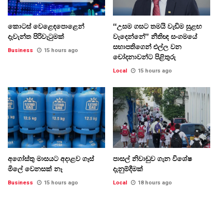
කොටස් වෙළෙඳපොළෙන්
“උසම ගසට තමයි වැඩිම සුළඟ
දැවැන්ත පිරිවැටුමක්
වැදෙන්නේ” නීතිඥ සංගමයේ
සභාපතිගෙන් එල්ල වන
Business
15 hours ago
චෝදනාවන්ට පිළිතුරු
Local
15 hours ago
අගෝස්තු මාසයට අදාළව ගෑස්
පාසල් නිවාඩුව ගැන විශේෂ
මිලේ වෙනසක් නෑ
දැනුම්දීමක්
Business
15 hours ago
Local
18 hours ago