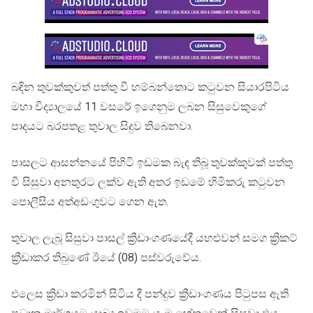
බඳින තුවක්කුවත් පත්තු වී හම්බන්තොට කටුවන සියාරපිටිය
මහා විද්‍යාලයේ 11 වසරේ ඉගෙනුම ලබන සිසුවෙකුගේ
පාදයට බරපතළ තුවාල සිදුව තිබෙනවා.
පාසලට ආසන්නයේ පිහිටි ඉඩමක බැඳ තිබූ තුවක්කුවක් පත්තු
වී සිසුවා අනතුරට ලක්ව ඇති අතර ඉඩමේ හිමිකරු කටුවන
පොලීසිය අත්අඩංගුවට ගෙන ඇත.
තුවාල ලැබූ සිසුවා පාසල් ක්‍රීඩාංගණයේදී යහළුවන් සමග ක්‍රිකට්
ක්‍රීඩාකර තිබුණේ ඊයේ (08) පස්වරුවේය.
එලෙස ක්‍රිඩා කරමින් සිටිය දී පන්දුව ක්‍රීඩාංගණය පිටුපස ඇති