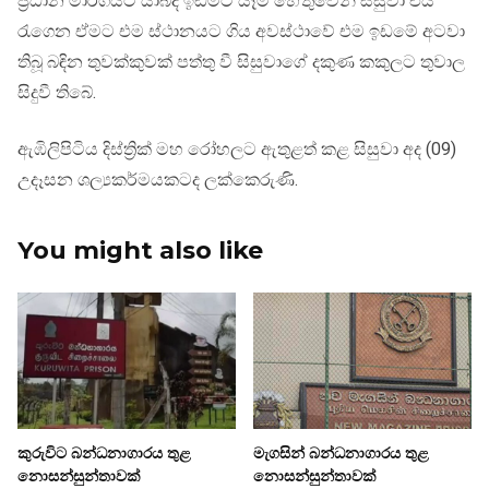
ප්‍රධාන මාර්ගයට යාබද ඉඩමට යෑම හේතුවෙන් සිසුවා එය
රැගෙන ඒමට එම ස්ථානයට ගිය අවස්ථාවේ එම ඉඩමේ අටවා
තිබූ බඳින තුවක්කුවක් පත්තු වී සිසුවාගේ දකුණ කකුලට තුවාල
සිදුවී තිබේ.
ඇඹිලිපිටිය දිස්ත්‍රික් මහ රෝහලට ඇතුළත් කළ සිසුවා අද (09)
උදෑසන ශල්‍යකර්මයකටද ලක්කෙරුණි.
You might also like
කුරුවිට බන්ධනාගාරය තුළ
මැගසින් බන්ධනාගාරය තුළ
නොසන්සුන්තාවක්
නොසන්සුන්තාවක්