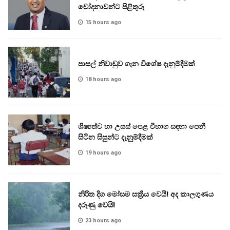
චෝදනාවන්ට පිළිතුරු
15 hours ago
පාසල් නිවාඩුව ගැන විශේෂ දැනුම්දීමක්
18 hours ago
ශිෂ්‍යත්ව හා උසස් පෙළ විභාග සඳහා පෙනී
සිටින සිසුන්ට දැනුම්දීමක්
19 hours ago
නිරිත දිග මෝසම සක්‍රීය වෙයි! අද කාලගුණය
දරුණු වෙයි!
23 hours ago