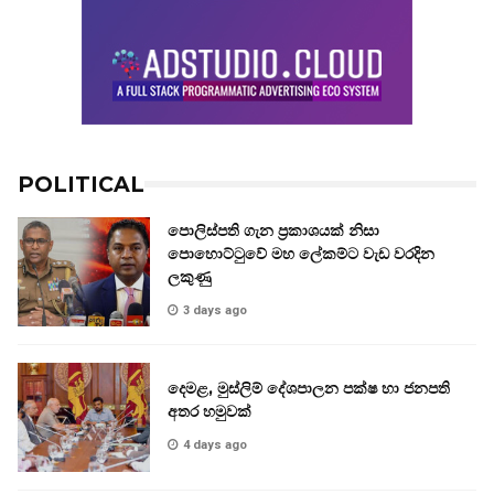
POLITICAL
පොලිස්පති ගැන ප්‍රකාශයක් නිසා
පොහොට්ටුවේ මහ ලේකම්ට වැඩ වරදින
ලකුණු
3 days ago
දෙමළ, මුස්ලිම් දේශපාලන පක්ෂ හා ජනපති
අතර හමුවක්
4 days ago