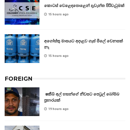
කොටස් වෙළෙඳපොළෙන් දැවැන්ත පිරිවැටුමක්
15 hours ago
අගෝස්තු මාසයට අදාළව ගෑස් මිලේ වෙනසක්
නෑ
15 hours ago
FOREIGN
ෂකීබ් අල් හසන්ගේ නිවසට පෙට්‍රල් බෝම්බ
ප්‍රහාරයක්
19 hours ago