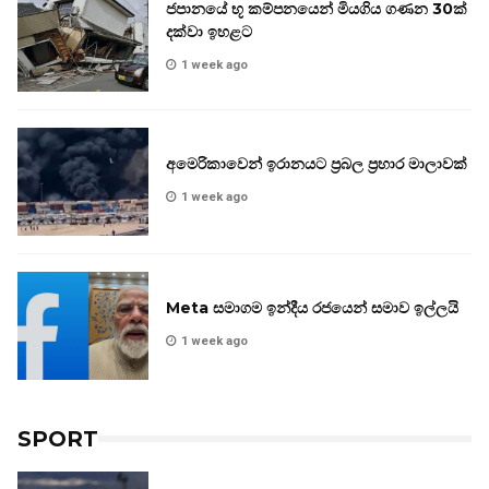
ජපානයේ භූ කම්පනයෙන් මියගිය ගණන 30ක්
දක්වා ඉහළට
1 week ago
අමෙරිකාවෙන් ඉරානයට ප්‍රබල ප්‍රහාර මාලාවක්
1 week ago
Meta සමාගම ඉන්දීය රජයෙන් සමාව ඉල්ලයි
1 week ago
SPORT