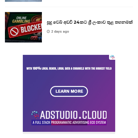
සූදු වෙබ් අඩවි 24කට ශ්‍රී ලංකාව තුළ තහනමක්
2 days ago