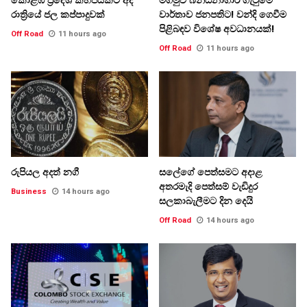
රාත්‍රියේ ජල කප්පාදුවක්
වාර්තාව ජනපතිට! වන්දි ගෙවීම
පිළිබඳව විශේෂ අවධානයක්!
Off Road
11 hours ago
Off Road
11 hours ago
රුපියල අදත් නගී
සලේගේ පෙත්සමට අදාළ
අතරමැදි පෙත්සම් වැඩිදුර
Business
14 hours ago
සලකාබැලීමට දින දෙයි
Off Road
14 hours ago