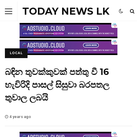
TODAY NEWS LK
LOCAL
බඳින තුවක්කුවක් පත්තු වී 16
හැවිරිදි පාසල් සිසුවා බරපතල
තුවාල ලබයි
4 years ago