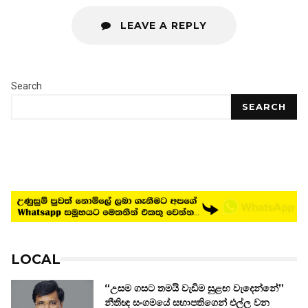
LEAVE A REPLY
Search
SEARCH
LOCAL
“උසම ගසට තමයි වැඩිම සුළඟ වැදෙන්නේ”
නීතිඥ සංගමයේ සභාපතිගෙන් එල්ල වන