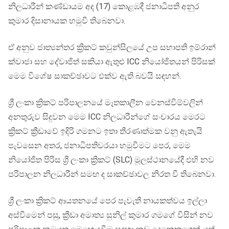
නිලධාරීන් කණ්ඩායම අද (17) කොළඹදී ජනාධිපති අනුර
කුමාර දිසානායක හමුවී තිබෙනවා.
ඒ අනුව ජාත්‍යන්තර ක්‍රිකට් කවුන්සිලයේ උප සභාපති ඉම්රාන්
ක්වාජා සහ දේවාජිත් සකියා ඇතුළු ICC නියෝජිතයන් පිරිසක්
මෙම විශේෂ සාකච්ඡාවට එක්ව ඇති බවයි සඳහන්.
ශ්‍රී ලංකා ක්‍රිකට් පරිපාලනයේ මෑතකාලීන වෙනස්වීම්වලින්
අනතුරුව සිදුවන මෙම ICC නිලධාරීන්ගේ සංචාරය මෙරට
ක්‍රිකට් ක්‍රීඩාවේ ඉදිරි ගමනට ඉතා තීරණාත්මක වනු ඇතැයි
පැවසෙන අතර, ජනාධිපතිවරයා හමුවීමට පෙර, මෙම
නියෝජිත පිරිස ශ්‍රී ලංකා ක්‍රිකට් (SLC) මූලස්ථානයේදී එහි නව
පරිපාලන නිලධාරීන් සමඟ ද සාකච්ඡාවල නිරත වී තිබෙනවා.
ශ්‍රී ලංකා ක්‍රිකට් ආයතනයේ පෙර පැවැති නායකත්වය ඉල්ලා
අස්වීමෙන් පසු, ක්‍රීඩා අමාත්‍ය සුනිල් කුමාර ගමගේ විසින් නව