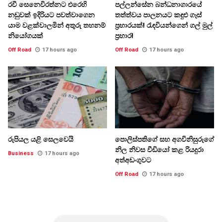
රවී සෙනෙවිරත්නට එරෙහි
පල්ලන්සේන බන්ධනාගාරයේ
නඩුවක් ඉදිරියට පවත්වාගෙන
තත්ත්වය පාලනයට කඳුළු ගෑස්
යාම වළක්වාලමින් අතුරු තහනම්
ප්‍රහාරයක්! රැඳවියන්ගෙන් ගල් මුල්
නියෝගයක්
ප්‍රහාර!
Off Road
17 hours ago
Off Road
17 hours ago
රුපියල යළි සෙලවෙයි
පොලිස්පතිගේ සහ අගවිනිසුරුගේ
නිල නිවස වීඩියෝ කළ රියදුරා
Business
17 hours ago
අත්අඩංගුවට
Off Road
17 hours ago