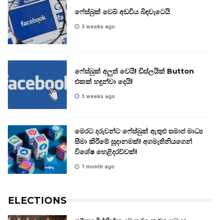
ෆේස්බුක් වෙබ් අඩවිය බිඳවැටෙයි
3 weeks ago
ෆේස්බුක් අලුත් වෙයි! ඩිස්ලයික් Button
එකක් හඳුන්වා දෙයි!
3 weeks ago
මෙරට දරුවන්ට ෆේස්බුක් ඇතුළු සමාජ මාධ්‍ය
සීමා කිරීමේ සූදානමක්! අගමැතිනියගෙන්
විශේෂ හෙළිදරව්වක්!
1 month ago
ELECTIONS