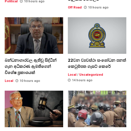
Political
10 hours ago
Off Road
10 hours ago
බන්ධනාගාරවල ඇතිවු සිද්ධීන්
22වන ව්‍යවස්ථා සංශෝධන පනත්
ගැන අධිකරණ ඇමතිගෙන්
කෙටුම්පත ගැසට් කෙරේ
විශේෂ ප්‍රකාශයක්
Local
/
Uncategorized
14 hours ago
Local
10 hours ago