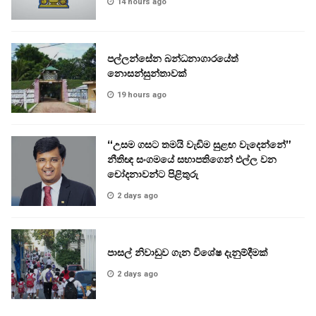
14 hours ago
පල්ලන්සේන බන්ධනාගාරයේත්
නොසන්සුන්තාවක්
19 hours ago
“උසම ගසට තමයි වැඩිම සුළඟ වැදෙන්නේ”
නීතිඥ සංගමයේ සභාපතිගෙන් එල්ල වන
චෝදනාවන්ට පිළිතුරු
2 days ago
පාසල් නිවාඩුව ගැන විශේෂ දැනුම්දීමක්
2 days ago