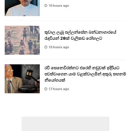
10 hours ago
තුවාල ලැබූ පල්ලන්සේන බන්ධනාගාරයේ
රැඳවියන් 28ක් වැලිකඩ රෝහලට
10 hours ago
රවී සෙනෙවිරත්නට එරෙහි නඩුවක් ඉදිරියට
පවත්වාගෙන යාම වළක්වාලමින් අතුරු තහනම්
නියෝගයක්
17 hours ago