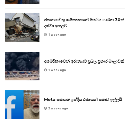
ජපානයේ භූ කම්පනයෙන් මියගිය ගණන 30ක්
දක්වා ඉහළට
1 week ago
අමෙරිකාවෙන් ඉරානයට ප්‍රබල ප්‍රහාර මාලාවක්
1 week ago
Meta සමාගම ඉන්දීය රජයෙන් සමාව ඉල්ලයි
2 weeks ago