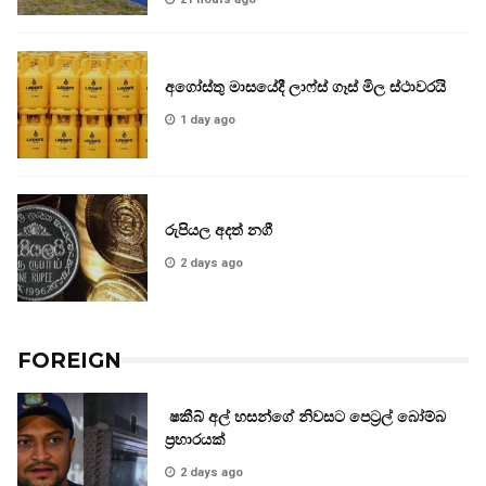
අගෝස්තු මාසයේදී ලාෆ්ස් ගෑස් මිල ස්ථාවරයි
1 day ago
රුපියල අදත් නගී
2 days ago
FOREIGN
ෂකීබ් අල් හසන්ගේ නිවසට පෙට්‍රල් බෝම්බ
ප්‍රහාරයක්
2 days ago