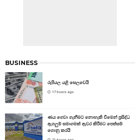
BUSINESS
රුපියල යළි සෙලවෙයි
17 hours ago
ණය ගෙවා ගැනීමට නොහැකි වීමෙන් ප්‍රසිද්ධ
ඇගලුම් සමාගමක් ඈවර කිරීමට පෙත්සම්
ගොනු කරයි
21 hours ago