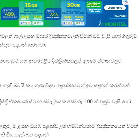
ත් ගාල්ල සහ මාතර දිස්ත්‍රික්කවලත් විටින් විට වැසි හෝ ගිගුරුම්
ේන්තුව සඳහන් කරනවා.
මහනුවර සහ නුවරඑළිය දිස්ත්‍රික්කවලත් ඇතැම් ස්ථානවලට
.
 විය හැකි බවයි කාලගුණ විද්‍යා දෙපාර්තමේන්තුව සඳහන් කරන්නේ.
‍රික්කයෙත් ස්ථාන ස්වල්පයක පස්වරු 1.00 න් පසුව වැසි හෝ
, උතුරු-මැද සහ වයඹ පළාත්වලත් හම්බන්තොට දිස්ත්‍රික්කයෙත් විටින
ති විය හැකි බව සඳහන්.