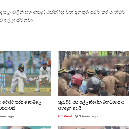
තද සුළං වලින් සහ අකුණු මඟින් සිදු වන අනතුරු අවම කර ගැනීමට
 ඉල්ලා සිටිනවා.
කා ටෙස්ට් තරග නොමිලේ
කුරුවිට සහ පල්ලන්සේන බන්ධනාගාර
වස්ථාවක්
සන්සුන් වෙයි
hours ago
Off Road
3 hours ago