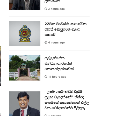
ප්‍රකාශයක්
3 hours ago
22වන ව්‍යවස්ථා සංශෝධන
පනත් කෙටුම්පත ගැසට්
කෙරේ
6 hours ago
පල්ලන්සේන
බන්ධනාගාරයේත්
නොසන්සුන්තාවක්
11 hours ago
“උසම ගසට තමයි වැඩිම
සුළඟ වැදෙන්නේ” නීතිඥ
සංගමයේ සභාපතිගෙන් එල්ල
වන චෝදනාවන්ට පිළිතුරු
1 day ago