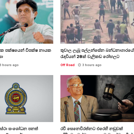
තික පක්ෂයෙන් විපක්ෂ නායක
තුවාල ලැබූ පල්ලන්සේන බන්ධනාගාරයේ
සා
රැඳවියන් 28ක් වැලිකඩ රෝහලට
3 hours ago
Off Road
3 hours ago
වස්ථා සංශෝධන පනත්
රවී සෙනෙවිරත්නට එරෙහි නඩුවක්