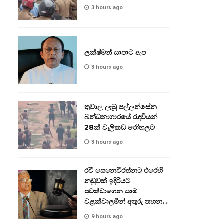
3 hours ago
ලක්ෂ්මන් යාපාට ඇප
3 hours ago
තුවාල ලැබූ පල්ලන්සේන
බන්ධනාගාරයේ රැඳවියන්
28ක් වැලිකඩ රෝහලට
3 hours ago
රවී සෙනෙවිරත්නට එරෙහි
නඩුවක් ඉදිරියට
පවත්වාගෙන යාම
වළක්වාලමින් අතුරු තහනම්
නියෝගයක්
9 hours ago