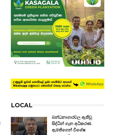
LOCAL
බන්ධනාගාරවල ඇතිවු
්
සිද්ධීන් ගැන අධිකරණ
ඇමතිගෙන් විශේෂ