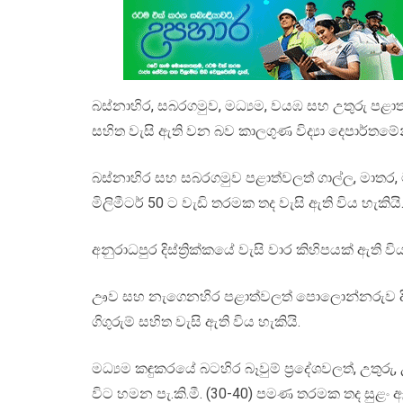
බස්නාහිර, සබරගමුව, මධ්‍යම, වයඹ සහ උතුරු පළාත්වල
සහිත වැසි ඇති වන බව කාලගුණ විද්‍යා දෙපාර්තම
බස්නාහිර සහ සබරගමුව පළාත්වලත් ගාල්ල, මාතර, 
මිලිමීටර් 50 ට වැඩි තරමක තද වැසි ඇති විය හැකියි
අනුරාධපුර දිස්ත්‍රික්කයේ වැසි වාර කිහිපයක් ඇති
ඌව සහ නැගෙනහිර පළාත්වලත් පොලොන්නරුව දිස්ත්
ගිගුරුම් සහිත වැසි ඇති විය හැකියි.
මධ්‍යම කඳුකරයේ බටහිර බෑවුම් ප්‍රදේශවලත්, උතුරු
විට හමන පැ.කි.මී. (30-40) පමණ තරමක තද සුළං ඇ