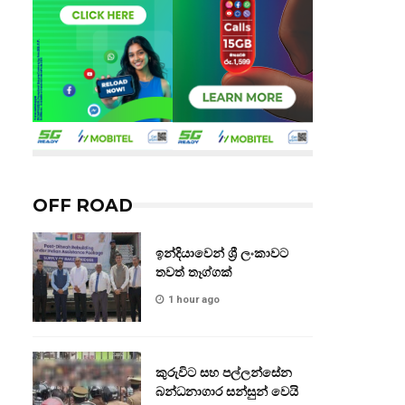
OFF ROAD
ඉන්දියාවෙන් ශ්‍රී ලංකාවට
තවත් තෑග්ගක්
1 hour ago
කුරුවිට සහ පල්ලන්සේන
බන්ධනාගාර සන්සුන් වෙයි