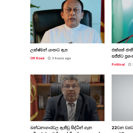
ලක්ෂ්මන් යාපාට ඇප
එක්සත් ජා
සජිත්ට ප්‍රශං
Off Road
3 hours ago
Political
බන්ධනාගාරවල ඇතිවු සිද්ධීන් ගැන
22වන ව්‍ය