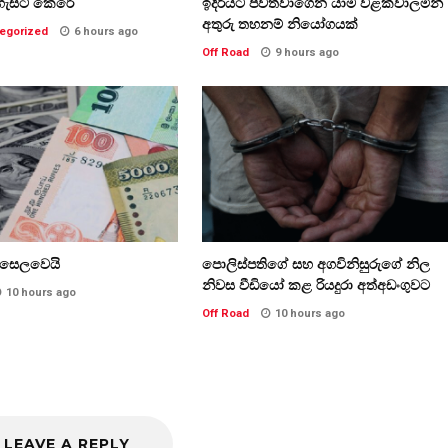
ගැසට් කෙරේ
ඉදිරියට පවත්වාගෙන යාම වළක්වාලමින්
අතුරු තහනම් නියෝගයක්
egorized
6 hours ago
Off Road
9 hours ago
ි සෙලවෙයි
පොලිස්පතිගේ සහ අගවිනිසුරුගේ නිල
නිවස වීඩියෝ කළ රියදුරා අත්අඩංගුවට
10 hours ago
Off Road
10 hours ago
LEAVE A REPLY