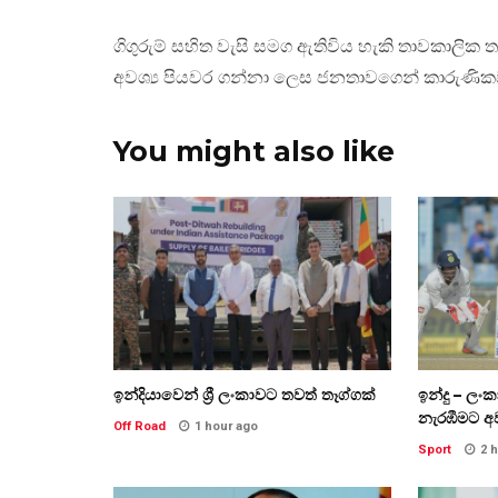
ගිගුරුම් සහිත වැසි සමග ඇතිවිය හැකි තාවකාලික 
අවශ්‍ය පියවර ගන්නා ලෙස ජනතාවගෙන් කාරුණිකව
You might also like
ඉන්දියාවෙන් ශ්‍රී ලංකාවට තවත් තෑග්ගක්
ඉන්දු – ලං
නැරඹීමට අ
Off Road
1 hour ago
Sport
2 