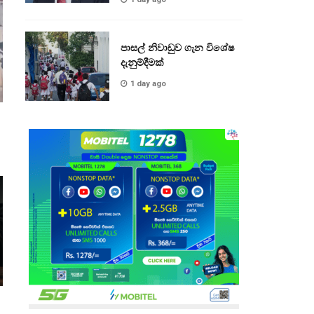
පාසල් නිවාඩුව ගැන විශේෂ
දැනුම්දීමක්
1 day ago