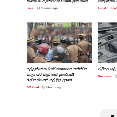
අධිකරණ ඇමතිගෙන් විශේෂ ප්‍රකාශයක්
කෙටුම්පත 
Local
3 hours ago
Local
/
Uncat
පල්ලන්සේන බන්ධනාගාරයේ තත්ත්වය
රුපියල යළ
පාලනයට කඳුළු ගෑස් ප්‍රහාරයක්!
Business
රැඳවියන්ගෙන් ගල් මුල් ප්‍රහාර!
Off Road
9 hours ago