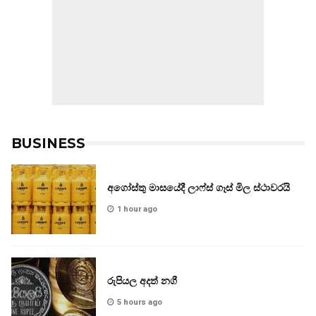
BUSINESS
අගෝස්තු මාසයේදී ලාෆ්ස් ගෑස් මිල ස්ථාවරයි
1 hour ago
රුපියල අදත් නගී
5 hours ago