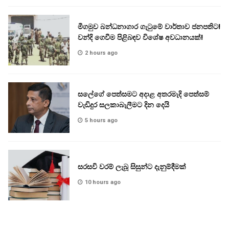
මීගමුව බන්ධනාගාර ගැටුමේ වාර්තාව ජනපතිට!
වන්දි ගෙවීම පිළිබඳව විශේෂ අවධානයක්!
2 hours ago
සලේගේ පෙත්සමට අදාළ අතරමැදි පෙත්සම්
වැඩිදුර සලකාබැලීමට දින දෙයි
5 hours ago
සරසවි වරම් ලැබූ සිසුන්ට දැනුම්දීමක්
10 hours ago