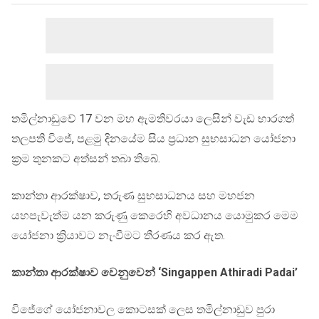
තමිල්නාඩුවේ 17 වන මහ ඇමතිවරයා ලෙසින් වැඩ භාරගත්
තලපති විජේ, පළමු දිනයේම සිය ප්‍රධාන සුභසාධන යෝජනා
ක්‍රම තුනකට අත්සන් තබා තිබේ.
කාන්තා ආරක්ෂාව, තරුණ සුභසාධනය සහ මහජන
යහපැවැත්ම යන කරුණු කෙරෙහි අවධානය යොමුකර මෙම
යෝජනා ක්‍රියාවට නැංවීමට තීරණය කර ඇත.
කාන්තා ආරක්ෂාව වෙනුවෙන් ‘Singappen Athiradi Padai’
විජේගේ යෝජනාවල කොටසක් ලෙස තමිල්නාඩුව පුරා