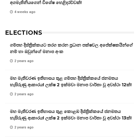
අගමැතිනියගෙන් විශේෂ හෙළිදරව්වක්!
4 weeks ago
ELECTIONS
ගම්පහ දිස්ත්‍රික්කයට තරග කරන ප්‍රධාන පක්ෂවල අපේක්ෂකයින්ගේ
නම් හා ඔවුන්ගේ මනාප අංක
2 years ago
මහ මැතිවරණ ඉතිහාසය තුළ ගම්පහ දිස්ත්‍රික්කයේ ජනමතය
හැසිරුණු ආකාරය! ලක්ෂ 2 ඉක්මවා මනාප වාර්තා වූ අවස්ථා 12ක්!
2 years ago
මහ මැතිවරණ ඉතිහාසය තුළ කොළඹ දිස්ත්‍රික්කයේ ජනමතය
හැසිරුණු ආකාරය! ලක්ෂ 2 ඉක්මවා මනාප වාර්තා වූ අවස්ථා 13ක්!
2 years ago