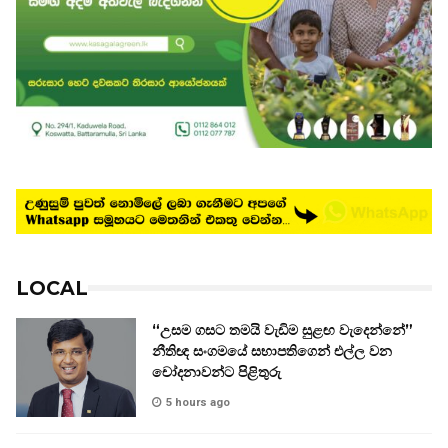
LOCAL
“උසම ගසට තමයි වැඩිම සුළඟ වැදෙන්නේ”
නීතිඥ සංගමයේ සභාපතිගෙන් එල්ල වන
චෝදනාවන්ට පිළිතුරු
5 hours ago