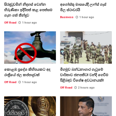
සිරදඬුවමින් නිදහස් වෙන්න
අගෝස්තු මාසයේදී ලාෆ්ස් ගෑස්
හිරුණිකා ඉදිරිපත් කළ පෙත්සම
මිල ස්ථාවරයි
ගැන ගත් තීන්දුව
Business
1 hour ago
Off Road
1 hour ago
කොළඹ ප්‍රදේශ කිහිපයකට අද
මීගමුව බන්ධනාගාර ගැටුමේ
රාත්‍රියේ ජල කප්පාදුවක්
වාර්තාව ජනපතිට! වන්දි ගෙවීම
පිළිබඳව විශේෂ අවධානයක්!
Off Road
1 hour ago
Off Road
2 hours ago