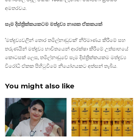
අමතරවය.
සෑම දිස්ත්‍රික්කයකටම මත්ද්‍රව්‍ය නාශක ඒකකයක්
‘මත්ද්‍රව්‍යවලින් තොර තමිල්නාඩුවක්’ නිර්මාණය කිරීමේ සහ
තරුණයින් මත්ද්‍රව්‍ය භාවිතයෙන් ආරක්ෂා කිරීමේ උත්සාහයේ
කොටසක් ලෙස, තමිල්නාඩුවේ සෑම දිස්ත්‍රික්කයකම මත්ද්‍රව්‍ය
විරෝධී ඒකක පිහිටුවීමේ නියෝගයකට අත්සන් තැබීය.
You might also like