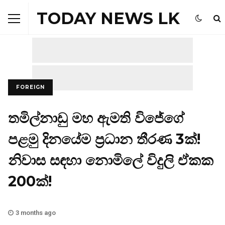
TODAY NEWS LK
FOREIGN
තමිල්නාඩු මහ ඇමති විජේගේ
පළමු දිනයේම ප්‍රධාන තීරණ 3ක්!
නිවාස සඳහා නොමිලේ විදුලි ඒකක
200ක්!
3 months ago