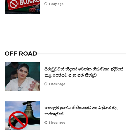
1 day ago
OFF ROAD
සිරදඬුවමින් නිදහස් වෙන්න හිරුණිකා ඉදිරිපත්
කළ පෙත්සම ගැන ගත් තීන්දුව
1 hour ago
කොළඹ ප්‍රදේශ කිහිපයකට අද රාත්‍රියේ ජල
කප්පාදුවක්
1 hour ago