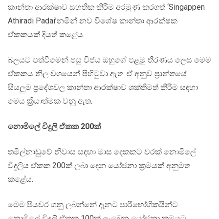
කාන්තා ආරක්ෂාව සහතික කිරීම අරමුණු කරගත් ‘Singappen
Athiradi Padai’නමින් නව විශේෂ කාන්තා ආරක්ෂක
ඒකකයක් දියත් කළේය.
බලයට පත්වීමෙන් පසු විජය ඔහුගේ පළමු තීරණය ලෙස මෙම
ඒකකය නිල වශයෙන් පිහිටුවා ඇත. ඒ අනුව ප්‍රාන්තයේ
සියලුම ප්‍රදේශවල කාන්තා ආරක්ෂාව ශක්තිමත් කිරීම සඳහා
මෙය ක්‍රියාත්මක වනු ඇත.
නොමිලේ විදුලි ඒකක 200ක්
තමිල්නාඩුවේ නිවාස සඳහා මාස දෙකකට වරක් නොමිලේ
විදුලිය ඒකක 200ක් ලබා දෙන යෝජනා ක්‍රමයක් අනුමත
කළේය.
මෙම පියවර ගනු ලබන්නේ දැනට පාරිභෝගිකයින්ට
නොමිලේ විදුලි ඒකක 100ක් ලැබෙන යෝජනා ක්‍රමයට