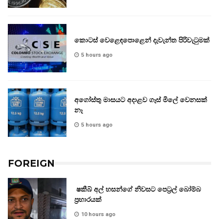
කොටස් වෙළෙඳපොළෙන් දැවැන්ත පිරිවැටුමක්
5 hours ago
අගෝස්තු මාසයට අදාළව ගෑස් මිලේ වෙනසක්
නෑ
5 hours ago
FOREIGN
ෂකීබ් අල් හසන්ගේ නිවසට පෙට්‍රල් බෝම්බ
ප්‍රහාරයක්
10 hours ago