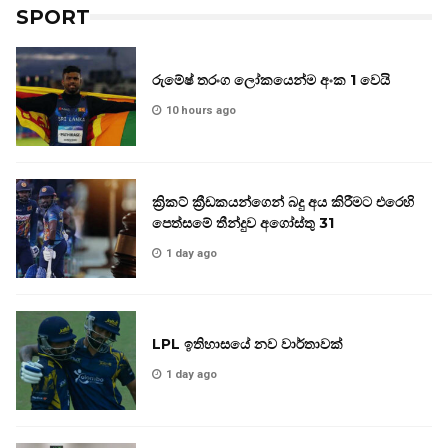
SPORT
රුමේෂ් තරංග ලෝකයෙන්ම අංක 1 වෙයි
10 hours ago
ක්‍රිකට් ක්‍රීඩකයන්ගෙන් බදු අය කිරීමට එරෙහි
පෙත්සමේ තීන්දුව අගෝස්තු 31
1 day ago
LPL ඉතිහාසයේ නව වාර්තාවක්
1 day ago