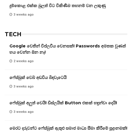
දුම්කොළ එක්ක බුලත් විට විකිණීම තහනම් වන ලකුණු
3 weeks ago
TECH
Google වෙතින් විප්ලවීය වෙනසක්! Passwords අමතක වුණත්
භය වෙන්න ඕන නෑ!
2 weeks ago
ෆේස්බුක් වෙබ් අඩවිය බිඳවැටෙයි
3 weeks ago
ෆේස්බුක් අලුත් වෙයි! ඩිස්ලයික් Button එකක් හඳුන්වා දෙයි!
3 weeks ago
මෙරට දරුවන්ට ෆේස්බුක් ඇතුළු සමාජ මාධ්‍ය සීමා කිරීමේ සූදානමක්!