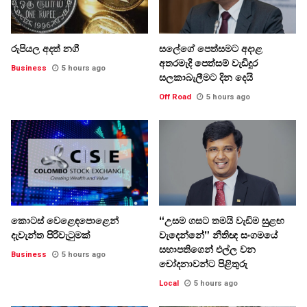
රුපියල අදත් නගී
සලේගේ පෙත්සමට අදාළ
අතරමැදි පෙත්සම් වැඩිදුර
Business
5 hours ago
සලකාබැලීමට දින දෙයි
Off Road
5 hours ago
කොටස් වෙළෙඳපොළෙන්
“උසම ගසට තමයි වැඩිම සුළඟ
දැවැන්ත පිරිවැටුමක්
වැදෙන්නේ” නීතිඥ සංගමයේ
සභාපතිගෙන් එල්ල වන
Business
5 hours ago
චෝදනාවන්ට පිළිතුරු
Local
5 hours ago