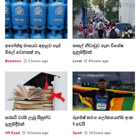
අගෝස්තු මාසයට අදාළව ගෑස්
පාසල් නිවාඩුව ගැන විශේෂ
මිලේ වෙනසක් නෑ
දැනුම්දීමක්
Business
5 hours ago
Local
8 hours ago
සරසවි වරම් ලැබූ සිසුන්ට
රුමේෂ් තරංග ලෝකයෙන්ම අංක
දැනුම්දීමක්
1 වෙයි
Off Road
10 hours ago
Sport
10 hours ago