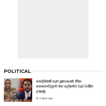
POLITICAL
පොලිස්පති ගැන ප්‍රකාශයක් නිසා
පොහොට්ටුවේ මහ ලේකම්ට වැඩ වරදින
ලකුණු
3 days ago