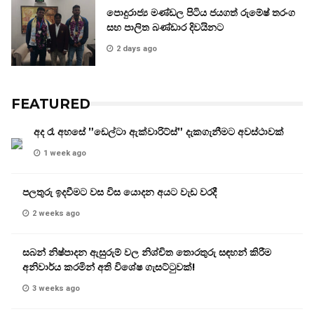
පොදුරාජ්‍ය මණ්ඩල පිටිය ජයගත් රුමේෂ් තරංග
සහ පාලිත බණ්ඩාර දිවයිනට
2 days ago
FEATURED
අද රෑ අහසේ ”ඩෙල්ටා ඇක්වාරිට්ස්” දැකගැනීමට අවස්ථාවක්
1 week ago
පලතුරු ඉදවීමට වස විස යොදන අයට වැඩ වරදී
2 weeks ago
සබන් නිෂ්පාදන ඇසුරුම් වල නිශ්චිත තොරතුරු සඳහන් කිරීම
අනිවාර්ය කරමින් අති විශේෂ ගැසට්ටුවක්!
3 weeks ago