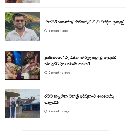
‘මිස්ටර් කොත්තු’ හිමිකරුට වැඩ වරදින ලකුණු
1 month ago
පුෂ්පිකාගේ රූ රැජින කිරුළ ගැලවූ නඩුවේ
තීන්දුවට දින නියම කෙරේ
2 months ago
රටම කළඹන මන්ත්‍රී අර්චුනාට සෙරෙප්පු
මාලයක්
2 months ago