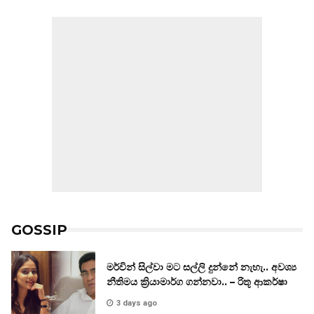
GOSSIP
මර්වින් සිල්වා මට සල්ලි දුන්නේ නැහැ.. අවශ්‍ය
නීතිමය ක්‍රියාමාර්ග ගන්නවා.. – රිතූ ආකර්ෂා
3 days ago