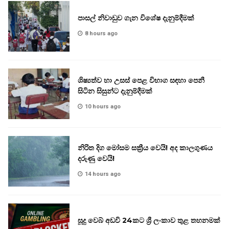
පාසල් නිවාඩුව ගැන විශේෂ දැනුම්දීමක්
8 hours ago
ශිෂ්‍යත්ව හා උසස් පෙළ විභාග සඳහා පෙනී
සිටින සිසුන්ට දැනුම්දීමක්
10 hours ago
නිරිත දිග මෝසම සක්‍රීය වෙයි! අද කාලගුණය
දරුණු වෙයි!
14 hours ago
සූදු වෙබ් අඩවි 24කට ශ්‍රී ලංකාව තුළ තහනමක්