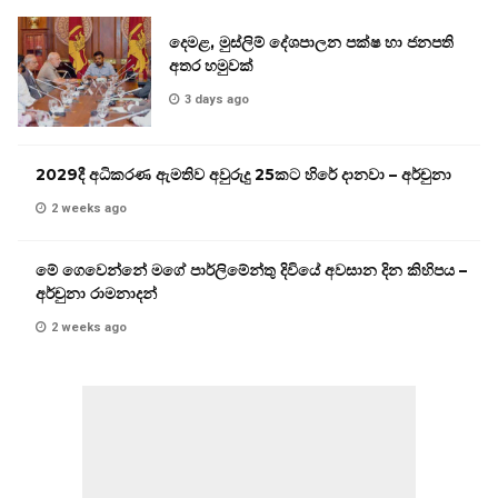
දෙමළ, මුස්ලිම් දේශපාලන පක්ෂ හා ජනපති
අතර හමුවක්
3 days ago
2029දී අධිකරණ ඇමතිව අවුරුදු 25කට හිරේ දානවා – අර්චුනා
2 weeks ago
මේ ගෙවෙන්නේ මගේ පාර්ලිමේන්තු දිවියේ අවසාන දින කිහිපය –
අර්චුනා රාමනාදන්
2 weeks ago