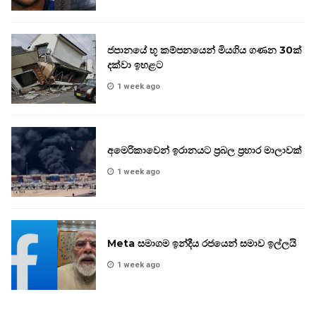
ජපානයේ භූ කම්පනයෙන් මියගිය ගණන 30ක්
දක්වා ඉහළට
1 week ago
අමෙරිකාවෙන් ඉරානයට ප්‍රබල ප්‍රහාර මාලාවක්
1 week ago
Meta සමාගම ඉන්දීය රජයෙන් සමාව ඉල්ලයි
1 week ago