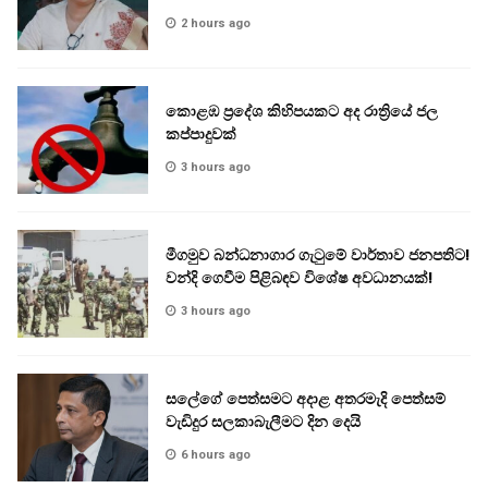
2 hours ago
කොළඹ ප්‍රදේශ කිහිපයකට අද රාත්‍රියේ ජල
කප්පාදුවක්
3 hours ago
මීගමුව බන්ධනාගාර ගැටුමේ වාර්තාව ජනපතිට!
වන්දි ගෙවීම පිළිබඳව විශේෂ අවධානයක්!
3 hours ago
සලේගේ පෙත්සමට අදාළ අතරමැදි පෙත්සම්
වැඩිදුර සලකාබැලීමට දින දෙයි
6 hours ago