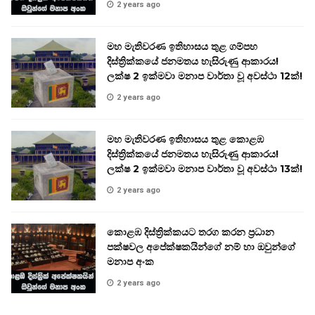
2 years ago
මහ මැතිවරණ ඉතිහාසය තුළ ගම්පහ
දිස්ත්‍රික්කයේ ජනමතය හැසිරුණු ආකාරය!
ලක්ෂ 2 ඉක්මවා මනාප වාර්තා වූ අවස්ථා 12ක්!
2 years ago
මහ මැතිවරණ ඉතිහාසය තුළ කොළඹ
දිස්ත්‍රික්කයේ ජනමතය හැසිරුණු ආකාරය!
ලක්ෂ 2 ඉක්මවා මනාප වාර්තා වූ අවස්ථා 13ක්!
2 years ago
කොළඹ දිස්ත්‍රික්කයට තරග කරන ප්‍රධාන
පක්ෂවල අපේක්ෂකයින්ගේ නම් හා ඔවුන්ගේ
මනාප අංක
2 years ago