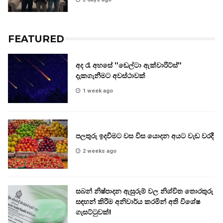
FEATURED
අද රෑ අහසේ ”ඩෙල්ටා ඇක්වාරිට්ස්”
දැකගැනීමට අවස්ථාවක්
1 week ago
පලතුරු ඉදවීමට වස විස යොදන අයට වැඩ වරදී
2 weeks ago
සබන් නිෂ්පාදන ඇසුරුම් වල නිශ්චිත තොරතුරු
සඳහන් කිරීම අනිවාර්ය කරමින් අති විශේෂ
ගැසට්ටුවක්!