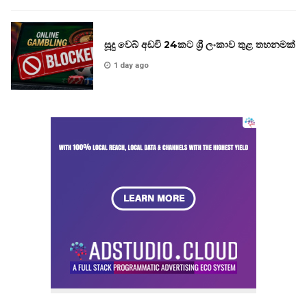
සූදු වෙබ් අඩවි 24කට ශ්‍රී ලංකාව තුළ තහනමක්
1 day ago