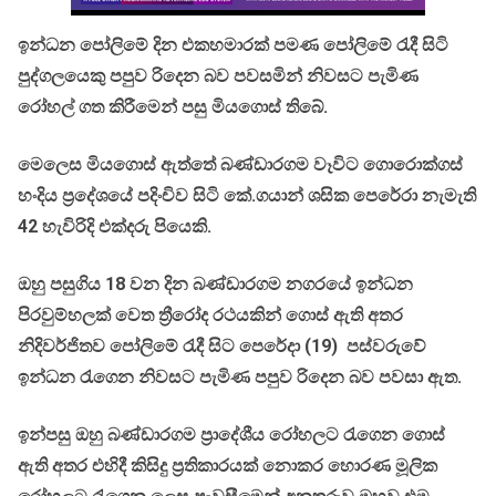
ඉන්ධන පෝලිමේ දින එකහමාරක් පමණ පෝලිමේ රැදී සිටි
පුද්ගලයෙකු පපුව රිදෙන බව පවසමින් නිවසට පැමිණ
රෝහල් ගත කිරීමෙන් පසු මියගොස් තිබේ.
මෙලෙස මියගොස් ඇත්තේ බණ්ඩාරගම වෑවිට ගොරොක්ගස්
හංදිය ප්‍රදේශයේ පදිංචිව සිටි කේ.ගයාන් ශසික පෙරේරා නැමැති
42 හැවිරිදි එක්දරු පියෙකි.
ඔහු පසුගිය 18 වන දින බණ්ඩාරගම නගරයේ ඉන්ධන
පිරවුම්හලක් වෙත ත්‍රීරෝද රථයකින් ගොස් ඇති අතර
නිදිවර්ජිතව පෝලිමේ රැදී සිට පෙරේදා (19) පස්වරුවේ
ඉන්ධන රැගෙන නිවසට පැමිණ පපුව රිදෙන බව පවසා ඇත.
ඉන්පසු ඔහු බණ්ඩාරගම ප්‍රාදේශීය රෝහලට රැගෙන ගොස්
ඇති අතර එහිදී කිසිදු ප්‍රතිකාරයක් නොකර හොරණ මූලික