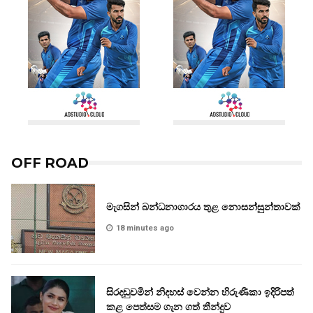
OFF ROAD
මැගසින් බන්ධනාගාරය තුළ නොසන්සුන්තාවක්
18 minutes ago
සිරදඬුවමින් නිදහස් වෙන්න හිරුණිකා ඉදිරිපත්
කළ පෙත්සම ගැන ගත් තීන්දුව