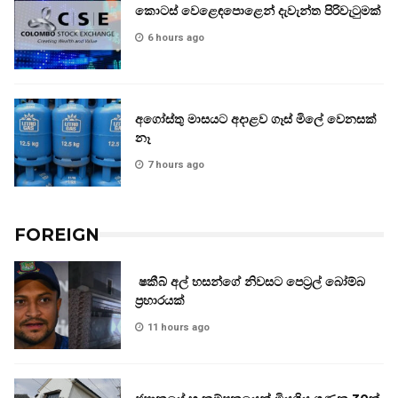
කොටස් වෙළෙඳපොළෙන් දැවැන්ත පිරිවැටුමක්
6 hours ago
අගෝස්තු මාසයට අදාළව ගෑස් මිලේ වෙනසක්
නෑ
7 hours ago
FOREIGN
ෂකීබ් අල් හසන්ගේ නිවසට පෙට්‍රල් බෝම්බ
ප්‍රහාරයක්
11 hours ago