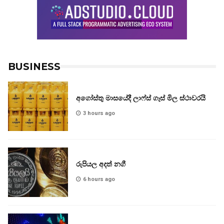
BUSINESS
අගෝස්තු මාසයේදී ලාෆ්ස් ගෑස් මිල ස්ථාවරයි
3 hours ago
රුපියල අදත් නගී
6 hours ago