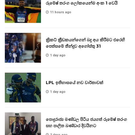
රුමේෂ් තරංග ලෝකයෙන්ම අංක 1 වෙයි
11 hours ago
ක්‍රිකට් ක්‍රීඩකයන්ගෙන් බදු අය කිරීමට එරෙහි
පෙත්සමේ තීන්දුව අගෝස්තු 31
1 day ago
LPL ඉතිහාසයේ නව වාර්තාවක්
1 day ago
පොදුරාජ්‍ය මණ්ඩල පිටිය ජයගත් රුමේෂ් තරංග
සහ පාලිත බණ්ඩාර දිවයිනට
2 days ago