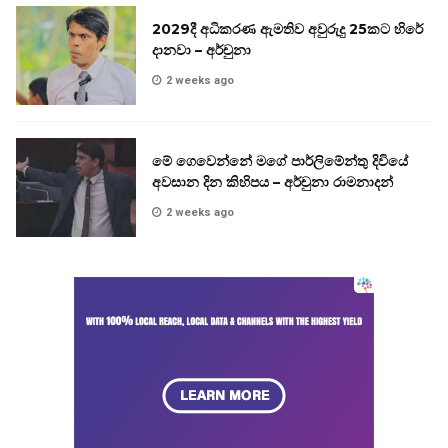
2029දී අධිකරණ ඇමතිව අවුරුදු 25කට හිරේ
දානවා – අර්චුනා
2 weeks ago
මේ ගෙවෙන්නේ මගේ පාර්ලිමේන්තු දිවියේ
අවසාන දින කිහිපය – අර්චුනා රාමනාදන්
2 weeks ago