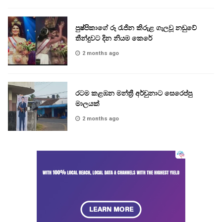
පුෂ්පිකාගේ රූ රැජින කිරුළ ගැලවූ නඩුවේ
තීන්දුවට දින නියම කෙරේ
2 months ago
රටම කළඹන මන්ත්‍රී අර්චුනාට සෙරෙප්පු
මාලයක්
2 months ago