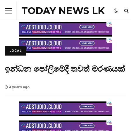
TODAY NEWS LK
LOCAL
ඉන්ධන පෝලිමේදී තවත් මරණයක්
4 years ago