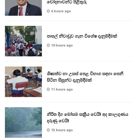
චෝදනාවන්ට පිළිතුරු
6 hours ago
පාසල් නිවාඩුව ගැන විශේෂ දැනුම්දීමක්
10 hours ago
ශිෂ්‍යත්ව හා උසස් පෙළ විභාග සඳහා පෙනී
සිටින සිසුන්ට දැනුම්දීමක්
11 hours ago
නිරිත දිග මෝසම සක්‍රීය වෙයි! අද කාලගුණය
දරුණු වෙයි!
15 hours ago