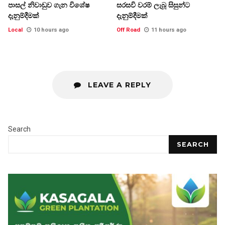
පාසල් නිවාඩුව ගැන විශේෂ
සරසවි වරම් ලැබූ සිසුන්ට
දැනුම්දීමක්
දැනුම්දීමක්
Local
10 hours ago
Off Road
11 hours ago
LEAVE A REPLY
Search
SEARCH