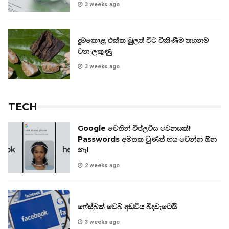
3 weeks ago
දුම්කොළ එක්ක බුලත් විට විකිණීම තහනම්
වන ලකුණු
3 weeks ago
TECH
Google වෙතින් විප්ලවීය වෙනසක්!
Passwords අමතක වුණත් භය වෙන්න ඕන
නෑ!
2 weeks ago
ෆේස්බුක් වෙබ් අඩවිය බිඳවැටෙයි
3 weeks ago