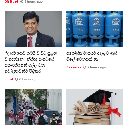
Off Road
6 hours ago
“උසම ගසට තමයි වැඩිම සුළඟ
අගෝස්තු මාසයට අදාළව ගෑස්
වැදෙන්නේ” නීතිඥ සංගමයේ
මිලේ වෙනසක් නෑ
සභාපතිගෙන් එල්ල වන
Business
7 hours ago
චෝදනාවන්ට පිළිතුරු
Local
6 hours ago