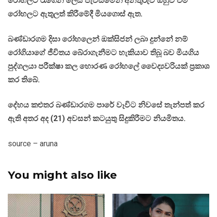
රෝහලට රැගෙන ලෙස පැවසීමෙන් අනතුරුව ඔහුව එම
රෝහලට ඇතුලත් කිරීමේදී මියගොස් ඇත.
බණ්ඩාරගම දිසා රෝහලෙන් ඔක්සිජන් ලබා දුන්නේ නම්
රෝගියාගේ ජීවිතය බේරාගැනීමට හැකියාව තිබූ බව මියගිය
පුද්ගලයා පරීක්ෂා කල හොරණ රෝහලේ වෛද්‍යවරියක් ප්‍රකාශ
කර තිබේ.
දේහය කළුතර බණ්ඩාරගම පාරේ වෑවිට නිවසේ තැන්පත් කර
ඇති අතර අද (21) අවසන් කටයුතු සිදුකිරීමට නියමිතය.
source – aruna
You might also like