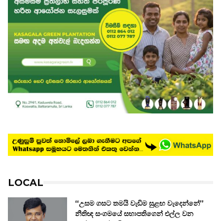
LOCAL
“උසම ගසට තමයි වැඩිම සුළඟ වැදෙන්නේ”
නීතිඥ සංගමයේ සභාපතිගෙන් එල්ල වන