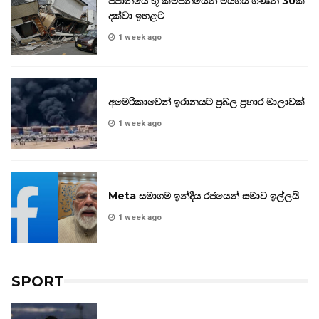
ජපානයේ භූ කම්පනයෙන් මියගිය ගණන 30ක්
දක්වා ඉහළට
1 week ago
අමෙරිකාවෙන් ඉරානයට ප්‍රබල ප්‍රහාර මාලාවක්
1 week ago
Meta සමාගම ඉන්දීය රජයෙන් සමාව ඉල්ලයි
1 week ago
SPORT