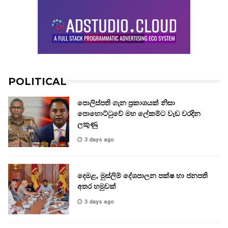
POLITICAL
පොලිස්පති ගැන ප්‍රකාශයක් නිසා
පොහොට්ටුවේ මහ ලේකම්ට වැඩ වරදින
ලකුණු
3 days ago
දෙමළ, මුස්ලිම් දේශපාලන පක්ෂ හා ජනපති
අතර හමුවක්
3 days ago