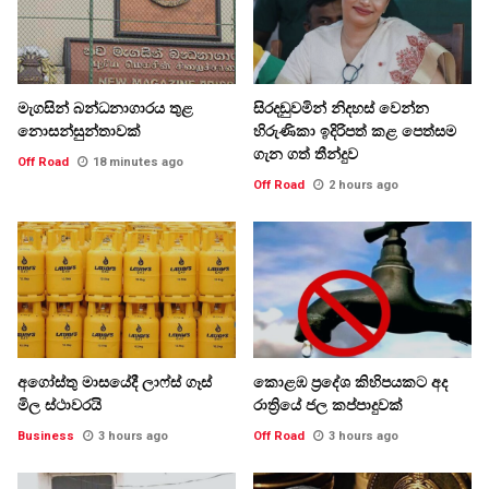
මැගසින් බන්ධනාගාරය තුළ
සිරදඬුවමින් නිදහස් වෙන්න
නොසන්සුන්තාවක්
හිරුණිකා ඉදිරිපත් කළ පෙත්සම
ගැන ගත් තීන්දුව
Off Road
18 minutes ago
Off Road
2 hours ago
අගෝස්තු මාසයේදී ලාෆ්ස් ගෑස්
කොළඹ ප්‍රදේශ කිහිපයකට අද
මිල ස්ථාවරයි
රාත්‍රියේ ජල කප්පාදුවක්
Business
3 hours ago
Off Road
3 hours ago