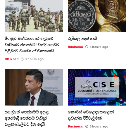
මීගමුව බන්ධනාගාර ගැටුමේ
රුපියල අදත් නගී
වාර්තාව ජනපතිට! වන්දි ගෙවීම
Business
6 hours ago
පිළිබඳව විශේෂ අවධානයක්!
Off Road
3 hours ago
සලේගේ පෙත්සමට අදාළ
කොටස් වෙළෙඳපොළෙන්
අතරමැදි පෙත්සම් වැඩිදුර
දැවැන්ත පිරිවැටුමක්
සලකාබැලීමට දින දෙයි
Business
6 hours ago