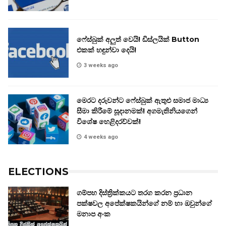
ෆේස්බුක් අලුත් වෙයි! ඩිස්ලයික් Button
එකක් හඳුන්වා දෙයි!
3 weeks ago
මෙරට දරුවන්ට ෆේස්බුක් ඇතුළු සමාජ මාධ්‍ය
සීමා කිරීමේ සූදානමක්! අගමැතිනියගෙන්
විශේෂ හෙළිදරව්වක්!
4 weeks ago
ELECTIONS
ගම්පහ දිස්ත්‍රික්කයට තරග කරන ප්‍රධාන
පක්ෂවල අපේක්ෂකයින්ගේ නම් හා ඔවුන්ගේ
මනාප අංක