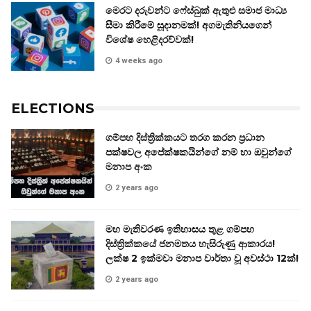
මෙරට දරුවන්ට ෆේස්බුක් ඇතුළු සමාජ මාධ්‍ය
සීමා කිරීමේ සූදානමක්! අගමැතිනියගෙන්
විශේෂ හෙළිදරව්වක්!
4 weeks ago
ELECTIONS
ගම්පහ දිස්ත්‍රික්කයට තරග කරන ප්‍රධාන
පක්ෂවල අපේක්ෂකයින්ගේ නම් හා ඔවුන්ගේ
මනාප අංක
2 years ago
මහ මැතිවරණ ඉතිහාසය තුළ ගම්පහ
දිස්ත්‍රික්කයේ ජනමතය හැසිරුණු ආකාරය!
ලක්ෂ 2 ඉක්මවා මනාප වාර්තා වූ අවස්ථා 12ක්!
2 years ago