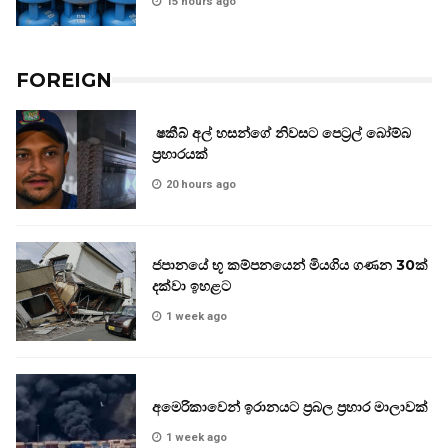
15 hours ago
FOREIGN
ෂකීබ් අල් හසන්ගේ නිවසට පෙට්‍රල් බෝම්බ
ප්‍රහාරයක්
20 hours ago
ජපානයේ භූ කම්පනයෙන් මියගිය ගණන 30ක්
දක්වා ඉහළට
1 week ago
අමෙරිකාවෙන් ඉරානයට ප්‍රබල ප්‍රහාර මාලාවක්
1 week ago