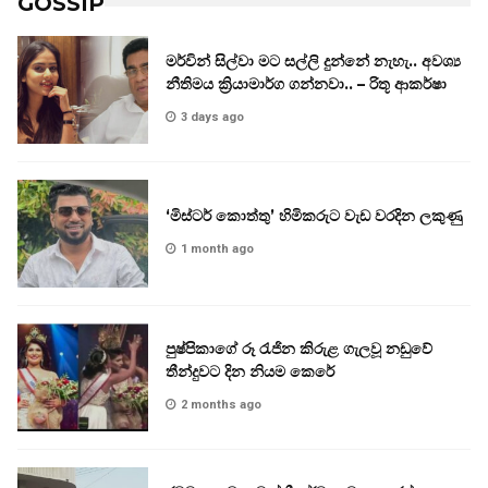
GOSSIP
මර්වින් සිල්වා මට සල්ලි දුන්නේ නැහැ.. අවශ්‍ය
නීතිමය ක්‍රියාමාර්ග ගන්නවා.. – රිතූ ආකර්ෂා
3 days ago
‘මිස්ටර් කොත්තු’ හිමිකරුට වැඩ වරදින ලකුණු
1 month ago
පුෂ්පිකාගේ රූ රැජින කිරුළ ගැලවූ නඩුවේ
තීන්දුවට දින නියම කෙරේ
2 months ago