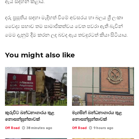
ඇය සඳහන් කළාය.
දරු ප්‍රසූතිය සඳහා මැදිහත් වීමේ අවසරය හා බලය ශ්‍රී ලංකා
වෛද්‍ය සභාව තම සාමාජිකත්වය වෙත පවරා ඇති බැවින්
මෙම දැනුම් දීම කරන ලද බවද ඇය තවදුරටත් කියා සිටියාය.
You might also like
කුරුවිට බන්ධනාගාරය තුළ
මැගසින් බන්ධනාගාරය තුළ
නොසන්සුන්තාවක්
නොසන්සුන්තාවක්
Off Road
38 minutes ago
Off Road
9 hours ago