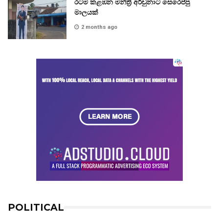
රටම කළඹන මන්ත්‍රී අර්චුනාට සෙරෙප්පු
මාලයක්
2 months ago
POLITICAL