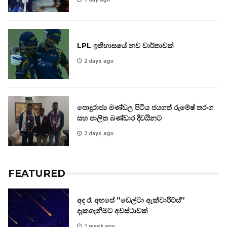
LPL ඉතිහාසයේ නව වාර්තාවක්
2 days ago
පොදුරාජ්‍ය මණ්ඩල පිටිය ජයගත් රුමේෂ් තරංග
සහ පාලිත බණ්ඩාර දිවයිනට
2 days ago
FEATURED
අද රෑ අහසේ ”ඩෙල්ටා ඇක්වාරිට්ස්”
දැකගැනීමට අවස්ථාවක්
1 week ago