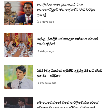
පොලිස්පති ගැන ප්‍රකාශයක් නිසා
පොහොට්ටුවේ මහ ලේකම්ට වැඩ වරදින
ලකුණු
3 days ago
දෙමළ, මුස්ලිම් දේශපාලන පක්ෂ හා ජනපති
අතර හමුවක්
4 days ago
2029දී අධිකරණ ඇමතිව අවුරුදු 25කට හිරේ
දානවා – අර්චුනා
2 weeks ago
මේ ගෙවෙන්නේ මගේ පාර්ලිමේන්තු දිවියේ
අවසාන දින කිහිපය – අර්චුනා රාමනාදන්