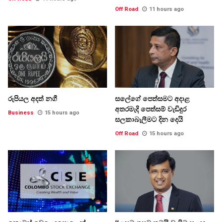
Off Road
11 hours ago
රුපියල අදත් නගී
සලේගේ පෙත්සමට අදාළ
අතරමැදි පෙත්සම් වැඩිදුර
Business
15 hours ago
සලකාබැලීමට දින දෙයි
Off Road
15 hours ago