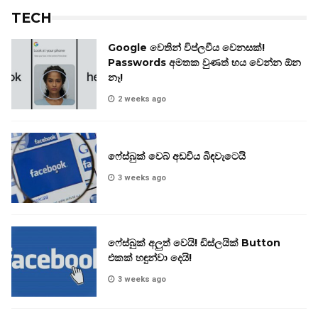
TECH
Google වෙතින් විප්ලවීය වෙනසක්!
Passwords අමතක වුණත් භය වෙන්න ඕන
නෑ!
2 weeks ago
ෆේස්බුක් වෙබ් අඩවිය බිඳවැටෙයි
3 weeks ago
ෆේස්බුක් අලුත් වෙයි! ඩිස්ලයික් Button
එකක් හඳුන්වා දෙයි!
3 weeks ago