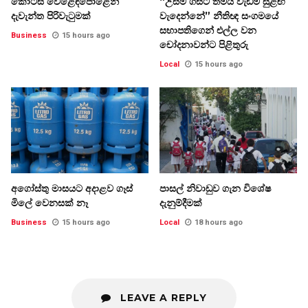
කොටස් වෙළෙඳපොළෙන්
“උසම ගසට තමයි වැඩිම සුළඟ
දැවැන්ත පිරිවැටුමක්
වැදෙන්නේ” නීතිඥ සංගමයේ
සභාපතිගෙන් එල්ල වන
Business
15 hours ago
චෝදනාවන්ට පිළිතුරු
Local
15 hours ago
අගෝස්තු මාසයට අදාළව ගෑස්
පාසල් නිවාඩුව ගැන විශේෂ
මිලේ වෙනසක් නෑ
දැනුම්දීමක්
Business
15 hours ago
Local
18 hours ago
LEAVE A REPLY