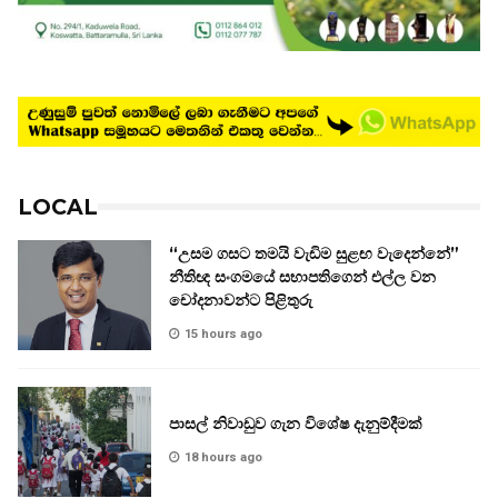
LOCAL
“උසම ගසට තමයි වැඩිම සුළඟ වැදෙන්නේ”
නීතිඥ සංගමයේ සභාපතිගෙන් එල්ල වන
චෝදනාවන්ට පිළිතුරු
15 hours ago
පාසල් නිවාඩුව ගැන විශේෂ දැනුම්දීමක්
18 hours ago