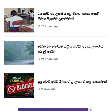
ශිෂ්‍යත්ව හා උසස් පෙළ විභාග සඳහා පෙනී
සිටින සිසුන්ට දැනුම්දීමක්
20 hours ago
නිරිත දිග මෝසම සක්‍රීය වෙයි! අද කාලගුණය
දරුණු වෙයි!
24 hours ago
සූදු වෙබ් අඩවි 24කට ශ්‍රී ලංකාව තුළ තහනමක්
2 days ago