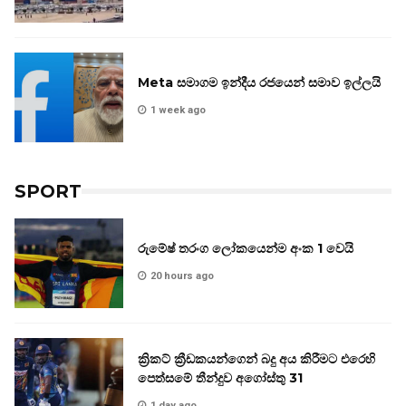
Meta සමාගම ඉන්දීය රජයෙන් සමාව ඉල්ලයි
1 week ago
SPORT
රුමේෂ් තරංග ලෝකයෙන්ම අංක 1 වෙයි
20 hours ago
ක්‍රිකට් ක්‍රීඩකයන්ගෙන් බදු අය කිරීමට එරෙහි
පෙත්සමේ තීන්දුව අගෝස්තු 31
1 day ago