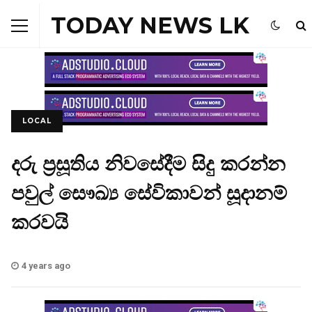
TODAY NEWS LK
LOCAL
දරු ප්‍රසූතිය නිවසේදීම සිදු කරන්න
පවුල් සෞඛ්‍ය සේවිකාවන් සූදානම්
කරවයි
4 years ago