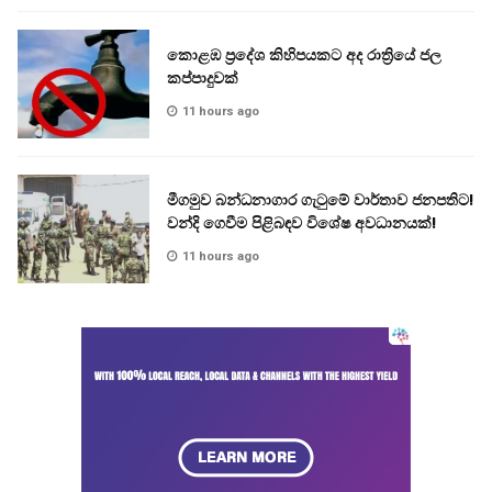
කොළඹ ප්‍රදේශ කිහිපයකට අද රාත්‍රියේ ජල
කප්පාදුවක්
11 hours ago
මීගමුව බන්ධනාගාර ගැටුමේ වාර්තාව ජනපතිට!
වන්දි ගෙවීම පිළිබඳව විශේෂ අවධානයක්!
11 hours ago