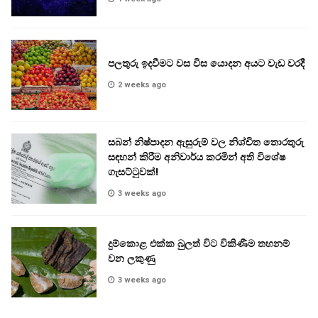
පලතුරු ඉදවීමට වස විස යොදන අයට වැඩ වරදී
2 weeks ago
සබන් නිෂ්පාදන ඇසුරුම් වල නිශ්චිත තොරතුරු
සඳහන් කිරීම අනිවාර්ය කරමින් අති විශේෂ
ගැසට්ටුවක්!
3 weeks ago
දුම්කොළ එක්ක බුලත් විට විකිණීම තහනම්
වන ලකුණු
3 weeks ago