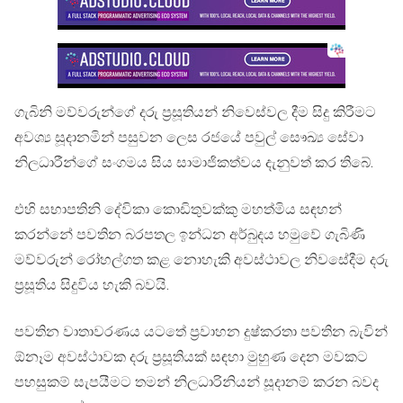
ගැබිනි මව්වරුන්ගේ දරු ප්‍රසූතියන් නිවෙස්වල දීම සිදු කිරීමට
අවශ්‍ය සූදානමින් පසුවන ලෙස රජයේ පවුල් සෞඛ්‍ය සේවා
නිලධාරීන්ගේ සංගමය සිය සාමාජිකත්වය දැනුවත් කර තිබේ.
එහි සභාපතිනි දේවිකා කොඩිතුවක්කු මහත්මිය සඳහන්
කරන්නේ පවතින බරපතල ඉන්ධන අර්බුදය හමුවේ ගැබිණි
මව්වරුන් රෝහල්ගත කළ නොහැකි අවස්ථාවල නිවසේදීම දරු
ප්‍රසූතිය සිදුවිය හැකි බවයි.
පවතින වාතාවරණය යටතේ ප්‍රවාහන දුෂ්කරතා පවතින බැවින්
ඕනෑම අවස්ථාවක දරු ප්‍රසූතියක් සඳහා මුහුණ දෙන මවකට
පහසුකම් සැපයීමට තමන් නිලධාරිනියන් සූදානම් කරන බවද