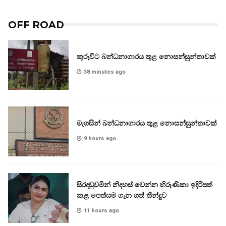
OFF ROAD
කුරුවිට බන්ධනාගාරය තුළ නොසන්සුන්තාවක්
38 minutes ago
මැගසින් බන්ධනාගාරය තුළ නොසන්සුන්තාවක්
9 hours ago
සිරදඬුවමින් නිදහස් වෙන්න හිරුණිකා ඉදිරිපත්
කළ පෙත්සම ගැන ගත් තීන්දුව
11 hours ago