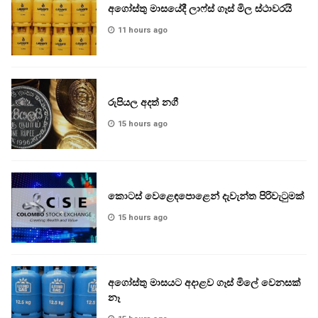
අගෝස්තු මාසයේදී ලාෆ්ස් ගෑස් මිල ස්ථාවරයි
11 hours ago
රුපියල අදත් නගී
15 hours ago
කොටස් වෙළෙඳපොළෙන් දැවැන්ත පිරිවැටුමක්
15 hours ago
අගෝස්තු මාසයට අදාළව ගෑස් මිලේ වෙනසක්
නෑ