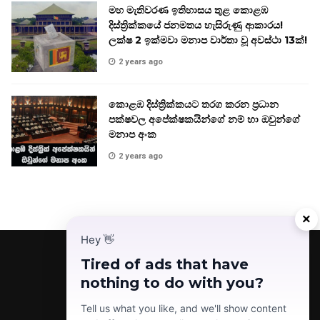
මහ මැතිවරණ ඉතිහාසය තුළ කොළඹ
දිස්ත්‍රික්කයේ ජනමතය හැසිරුණු ආකාරය!
ලක්ෂ 2 ඉක්මවා මනාප වාර්තා වූ අවස්ථා 13ක්!
2 years ago
කොළඹ දිස්ත්‍රික්කයට තරග කරන ප්‍රධාන
පක්ෂවල අපේක්ෂකයින්ගේ නම් හා ඔවුන්ගේ
මනාප අංක
2 years ago
×
Hey
👋
Tired of ads that have
nothing to do with you?
Facebook
Telegram
Instagram
TikTok
YouTube
Tell us what you like, and we'll show content