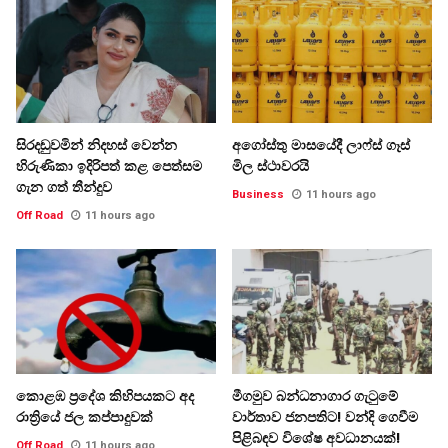
සිරදඬුවමින් නිදහස් වෙන්න
අගෝස්තු මාසයේදී ලාෆ්ස් ගෑස්
හිරුණිකා ඉදිරිපත් කළ පෙත්සම
මිල ස්ථාවරයි
ගැන ගත් තීන්දුව
Business
11 hours ago
Off Road
11 hours ago
කොළඹ ප්‍රදේශ කිහිපයකට අද
මීගමුව බන්ධනාගාර ගැටුමේ
රාත්‍රියේ ජල කප්පාදුවක්
වාර්තාව ජනපතිට! වන්දි ගෙවීම
පිළිබඳව විශේෂ අවධානයක්!
Off Road
11 hours ago