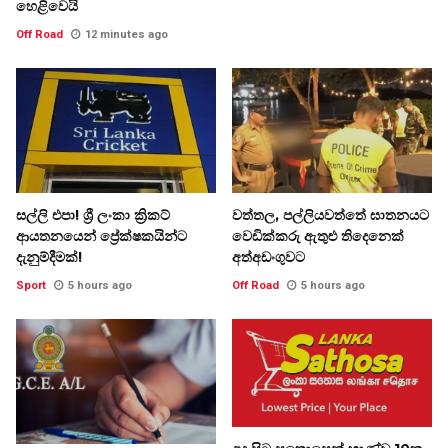
හෙළිවෙයි
Off Road
12 minutes ago
සල්ලි එපා! ශ්‍රී ලංකා ක්‍රිකට්
වත්තල, පල්ලියවත්තේ ඝාතනයට
ආයතනයෙන් ප්‍රේක්ෂකයින්ට
වෙඩික්කරු ඇතුළු තිදෙනෙක්
දැනුම්දීමක්!
අත්අඩංගුවට
Sport
5 hours ago
Off Road
5 hours ago