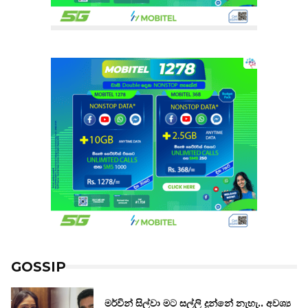
GOSSIP
මර්වින් සිල්වා මට සල්ලි දුන්නේ නැහැ.. අවශ්‍ය