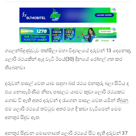
ගලෙන්බිදුණුවැව තක්ෂිලා මහා විද්‍යාලයේ දරුවන් 13 දෙනෙකු,
ලොරි රථයකින් ඇද වැටී ඊයේ(30) දිනයේ රෝහල් ගත කර
තිබෙනවා.
දරුවන් පාසල් වෙත යාම සදහා බස් රථය එනතුරු බලා සිටිය ද
එය නොපැමිණීම නිසා, පාසලට යාමට කුඩා ලොරි රථයකට
ගොඩ වී ඇති අතර දරුවන් ද රැගෙන පාසල වෙත යමින් තිබුනු
එම ලොරි රථයේ තට්ටුව අතර මග දී කඩා වැටීමෙන් මෙම
අනතුර සිදුව ඇත.
අනතුර සිදුවන මොහොතේ ලොරි රථයේ සිට ඇති දරුවන් 37