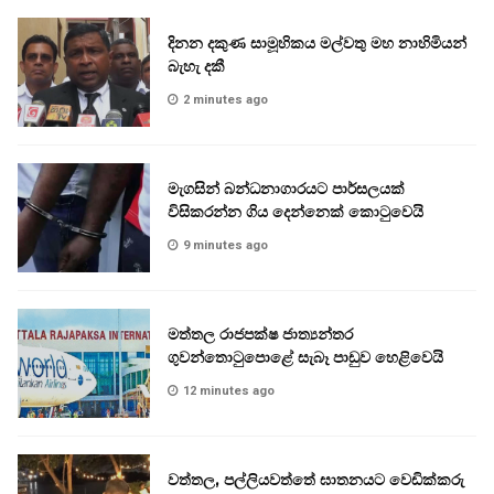
දිනන දකුණ සාමූහිකය මල්වතු මහ නාහිමියන්
බැහැ දකී
2 minutes ago
මැගසින් බන්ධනාගාරයට පාර්සලයක්
විසිකරන්න ගිය දෙන්නෙක් කොටුවෙයි
9 minutes ago
මත්තල රාජපක්ෂ ජාත්‍යන්තර
ගුවන්තොටුපොළේ සැබෑ පාඩුව හෙළිවෙයි
12 minutes ago
වත්තල, පල්ලියවත්තේ ඝාතනයට වෙඩික්කරු