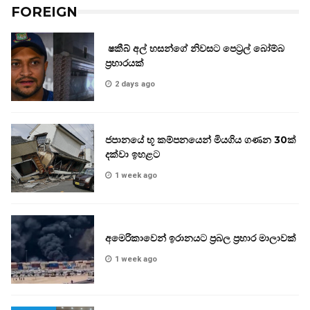
FOREIGN
ෂකීබ් අල් හසන්ගේ නිවසට පෙට්‍රල් බෝම්බ
ප්‍රහාරයක්
2 days ago
ජපානයේ භූ කම්පනයෙන් මියගිය ගණන 30ක්
දක්වා ඉහළට
1 week ago
අමෙරිකාවෙන් ඉරානයට ප්‍රබල ප්‍රහාර මාලාවක්
1 week ago