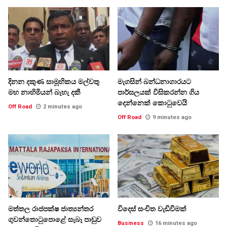
දිනන දකුණ සාමූහිකය මල්වතු
මැගසින් බන්ධනාගාරයට
මහ නාහිමියන් බැහැ දකී
පාර්සලයක් විසිකරන්න ගිය
දෙන්නෙක් කොටුවෙයි
Off Road
2 minutes ago
Off Road
9 minutes ago
මත්තල රාජපක්ෂ ජාත්‍යන්තර
විදෙස් සංචිත වැඩිවීමක්
ගුවන්තොටුපොළේ සැබෑ පාඩුව
Business
16 minutes ago