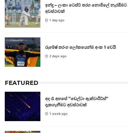
ඉන්දු – ලංකා ටෙස්ට් තරග නොමිලේ නැරඹීමට
අවස්ථාවක්
1 day ago
රුමේෂ් තරංග ලෝකයෙන්ම අංක 1 වෙයි
2 days ago
FEATURED
අද රෑ අහසේ ”ඩෙල්ටා ඇක්වාරිට්ස්”
දැකගැනීමට අවස්ථාවක්
1 week ago