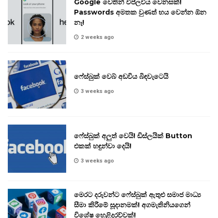
Google වෙතින් විප්ලවීය වෙනසක්!
Passwords අමතක වුණත් භය වෙන්න ඕන
නෑ!
2 weeks ago
ෆේස්බුක් වෙබ් අඩවිය බිඳවැටෙයි
3 weeks ago
ෆේස්බුක් අලුත් වෙයි! ඩිස්ලයික් Button
එකක් හඳුන්වා දෙයි!
3 weeks ago
මෙරට දරුවන්ට ෆේස්බුක් ඇතුළු සමාජ මාධ්‍ය
සීමා කිරීමේ සූදානමක්! අගමැතිනියගෙන්
විශේෂ හෙළිදරව්වක්!