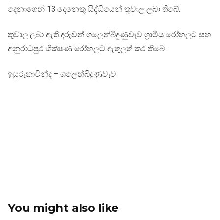
දෙනාගෙන් 13 දෙනෙකු සිද්ධියෙන් තුවාල ලබා තිබේ.
තුවාල ලබා ඇති දරුවන් ගලෙන්බිදුණුවැව ග්‍රාමීය රෝහලට සහ
අනුරාධපුර ශික්ෂණ රෝහලට ඇතුලත් කර තිබේ.
ඉසුරුකාවින්ද – ගලෙන්බිදුණුවැව
You might also like