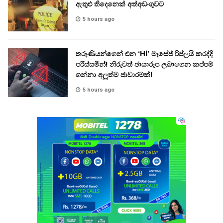
ඇතුළු තිදෙනෙක් අත්අඩංගුවට
5 hours ago
තරුණියන්ගෙන් එන ‘Hi’ මැසේජ් රිප්ලයි කරද්දි
පරිස්සමින්! නිරුවත් ඡායාරූප ලබාගෙන කප්පම්
ගන්නා අලුත්ම ජාවාරමක්!
5 hours ago