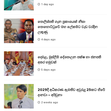
1 day ago
පොලිස්පති ගැන ප්‍රකාශයක් නිසා
පොහොට්ටුවේ මහ ලේකම්ට වැඩ වරදින
ලකුණු
4 days ago
දෙමළ, මුස්ලිම් දේශපාලන පක්ෂ හා ජනපති
අතර හමුවක්
5 days ago
2029දී අධිකරණ ඇමතිව අවුරුදු 25කට හිරේ
දානවා – අර්චුනා
2 weeks ago