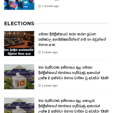
1 month ago
ELECTIONS
ගම්පහ දිස්ත්‍රික්කයට තරග කරන ප්‍රධාන
පක්ෂවල අපේක්ෂකයින්ගේ නම් හා ඔවුන්ගේ
මනාප අංක
2 years ago
මහ මැතිවරණ ඉතිහාසය තුළ ගම්පහ
දිස්ත්‍රික්කයේ ජනමතය හැසිරුණු ආකාරය!
ලක්ෂ 2 ඉක්මවා මනාප වාර්තා වූ අවස්ථා 12ක්!
2 years ago
මහ මැතිවරණ ඉතිහාසය තුළ කොළඹ
දිස්ත්‍රික්කයේ ජනමතය හැසිරුණු ආකාරය!
ලක්ෂ 2 ඉක්මවා මනාප වාර්තා වූ අවස්ථා 13ක්!