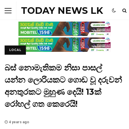
TODAY NEWS LK
LOCAL
බස් නොමැතිකම නිසා පාසල්
යන්න ලොරියකට ගොඩ වූ දරුවන්
අනතුරකට මුහුණ දෙයි! 13ක්
රෝහල් ගත කෙරෙයි!
4 years ago