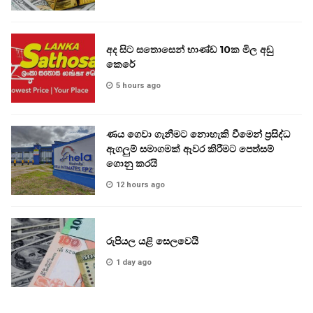
අද සිට සතොසෙන් භාණ්ඩ 10ක මිල අඩු
කෙරේ
5 hours ago
ණය ගෙවා ගැනීමට නොහැකි වීමෙන් ප්‍රසිද්ධ
ඇගලුම් සමාගමක් ඈවර කිරීමට පෙත්සම්
ගොනු කරයි
12 hours ago
රුපියල යළි සෙලවෙයි
1 day ago