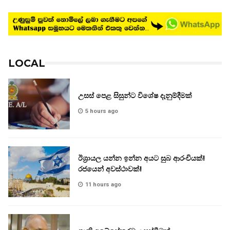
LOCAL
උසස් පෙළ සිසුන්ට විශේෂ දැනුම්දීමක්
5 hours ago
ඊශ්‍රායල යන්න ඉන්න අයට සුබ ආරංචියක්!
‍රජයෙන් අවස්ථාවක්!
11 hours ago