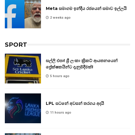
Meta සමාගම ඉන්දීය රජයෙන් සමාව ඉල්ලයි
2 weeks ago
SPORT
සල්ලි එපා! ශ්‍රී ලංකා ක්‍රිකට් ආයතනයෙන්
ප්‍රේක්ෂකයින්ට දැනුම්දීමක්!
5 hours ago
LPL සටනේ අවසන් තරගය අදයි
11 hours ago