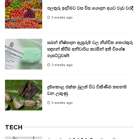
පලතුරු ඉදවීමට වස විස යොදන අයට වැඩ වරදී
3 weeks ago
සබන් නිෂ්පාදන ඇසුරුම් වල නිශ්චිත තොරතුරු
සඳහන් කිරීම අනිවාර්ය කරමින් අති විශේෂ
ගැසට්ටුවක්!
3 weeks ago
දුම්කොළ එක්ක බුලත් විට විකිණීම තහනම්
වන ලකුණු
3 weeks ago
TECH