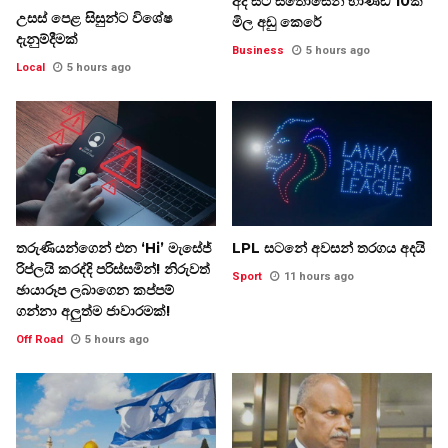
අද සිට සතොසෙන් භාණ්ඩ 10ක
උසස් පෙළ සිසුන්ට විශේෂ
මිල අඩු කෙරේ
දැනුම්දීමක්
Business
5 hours ago
Local
5 hours ago
තරුණියන්ගෙන් එන ‘Hi’ මැසේජ්
LPL සටනේ අවසන් තරගය අදයි
රිප්ලයි කරද්දි පරිස්සමින්! නිරුවත්
Sport
11 hours ago
ඡායාරූප ලබාගෙන කප්පම්
ගන්නා අලුත්ම ජාවාරමක්!
Off Road
5 hours ago