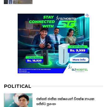
POLITICAL
එක්සත් ජාතික පක්ෂයෙන් විපක්ෂ නායක
සජිත්ට ප්‍රශංසා