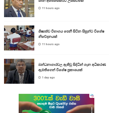
ශානි අබේසේකරට උසස්වීමක්
11 hours ago
ශිෂ්‍යත්ව විභාගය පෙනී සිටින සිසුන්ට විශේෂ
නිවේදනයක්
11 hours ago
බන්ධනාගාරවල ඇතිවු සිද්ධීන් ගැන අධිකරණ
ඇමතිගෙන් විශේෂ ප්‍රකාශයක්
1 day ago