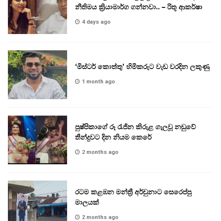
නීතිමය ක්‍රියාමාර්ග ගන්නවා.. – රිතූ ආකර්ෂා
4 days ago
‘මිස්ටර් කොත්තු’ හිමිකරුට වැඩ වරදින ලකුණු
1 month ago
පුෂ්පිකාගේ රූ රැජින කිරුළ ගැලවූ නඩුවේ
තීන්දුවට දින නියම කෙරේ
2 months ago
රටම කළඹන මන්ත්‍රී අර්චුනාට සෙරෙප්පු
මාලයක්
2 months ago