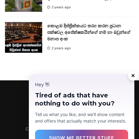
2 years ago
කොළඹ දිස්ත්‍රික්කයට තරග කරන ප්‍රධාන
පක්ෂවල අපේක්ෂකයින්ගේ නම් හා ඔවුන්ගේ
මනාප අංක
2 years ago
×
Hey
👋
Tired of ads that have
nothing to do with you?
Facebook
Telegram
Instagram
TikTok
YouTube
Tell us what you like, and we'll show content
and offers that actually match your interests.
Copyright © 2022 Today News LK (Pvt) Ltd.
SHOW ME BETTER STUFF