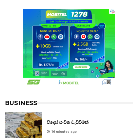
BUSINESS
විදෙස් සංචිත වැඩිවීමක්
16 minutes ago