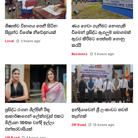
ශිෂ්‍යත්ව විභාගය පෙනී සිටින
ණය ගෙවා ගැනීමට නොහැකි
සිසුන්ට විශේෂ නිවේදනයක්
වීමෙන් ප්‍රසිද්ධ ඇගලුම් සමාගමක්
ඈවර කිරීමට පෙත්සම් ගොනු
Local
2 hours ago
කරයි
Business
3 hours ago
ප්‍රසිද්ධ රංගන ශිල්පිනී රිතූ
ඉන්දියාවෙන් ශ්‍රී ලංකාවට තවත්
ආකාර්ෂාගෙන් ලේක්හවුස් එකට
තෑග්ගක්
මිලියන 100ක වන්දි ඉල්ලා
Off Road
15 hours ago
එන්තරවාසියක්
Off Road
3 hours ago