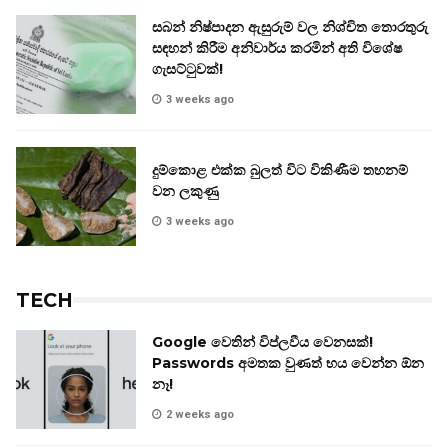
සබන් නිෂ්පාදන ඇසුරුම් වල නිශ්චිත තොරතුරු
සඳහන් කිරීම අනිවාර්ය කරමින් අති විශේෂ
ගැසට්ටුවක්!
3 weeks ago
දුම්කොළ එක්ක බුලත් විට විකිණීම තහනම්
වන ලකුණු
3 weeks ago
TECH
Google වෙතින් විප්ලවීය වෙනසක්!
Passwords අමතක වුණත් භය වෙන්න ඕන
නෑ!
2 weeks ago