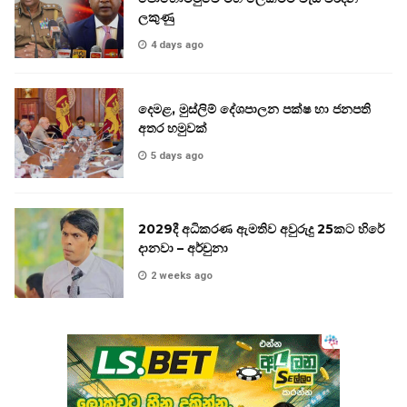
ලකුණු
4 days ago
දෙමළ, මුස්ලිම් දේශපාලන පක්ෂ හා ජනපති
අතර හමුවක්
5 days ago
2029දී අධිකරණ ඇමතිව අවුරුදු 25කට හිරේ
දානවා – අර්චුනා
2 weeks ago