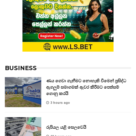
BUSINESS
ණය ගෙවා ගැනීමට නොහැකි වීමෙන් ප්‍රසිද්ධ
ඇගලුම් සමාගමක් ඈවර කිරීමට පෙත්සම්
ගොනු කරයි
3 hours ago
රුපියල යළි සෙලවෙයි