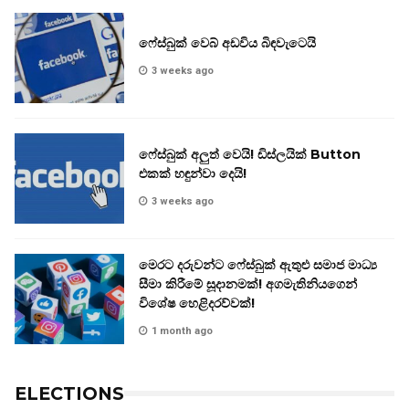
ෆේස්බුක් වෙබ් අඩවිය බිඳවැටෙයි
3 weeks ago
ෆේස්බුක් අලුත් වෙයි! ඩිස්ලයික් Button
එකක් හඳුන්වා දෙයි!
3 weeks ago
මෙරට දරුවන්ට ෆේස්බුක් ඇතුළු සමාජ මාධ්‍ය
සීමා කිරීමේ සූදානමක්! අගමැතිනියගෙන්
විශේෂ හෙළිදරව්වක්!
1 month ago
ELECTIONS