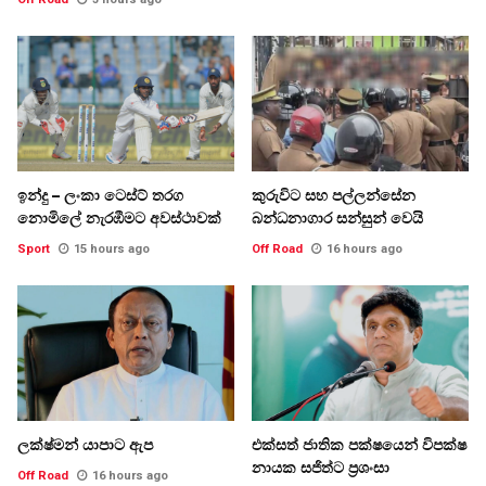
ඉන්දු – ලංකා ටෙස්ට් තරග
කුරුවිට සහ පල්ලන්සේන
නොමිලේ නැරඹීමට අවස්ථාවක්
බන්ධනාගාර සන්සුන් වෙයි
Sport
15 hours ago
Off Road
16 hours ago
ලක්ෂ්මන් යාපාට ඇප
එක්සත් ජාතික පක්ෂයෙන් විපක්ෂ
නායක සජිත්ට ප්‍රශංසා
Off Road
16 hours ago