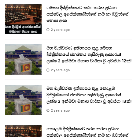
ගම්පහ දිස්ත්‍රික්කයට තරග කරන ප්‍රධාන
පක්ෂවල අපේක්ෂකයින්ගේ නම් හා ඔවුන්ගේ
මනාප අංක
2 years ago
මහ මැතිවරණ ඉතිහාසය තුළ ගම්පහ
දිස්ත්‍රික්කයේ ජනමතය හැසිරුණු ආකාරය!
ලක්ෂ 2 ඉක්මවා මනාප වාර්තා වූ අවස්ථා 12ක්!
2 years ago
මහ මැතිවරණ ඉතිහාසය තුළ කොළඹ
දිස්ත්‍රික්කයේ ජනමතය හැසිරුණු ආකාරය!
ලක්ෂ 2 ඉක්මවා මනාප වාර්තා වූ අවස්ථා 13ක්!
2 years ago
කොළඹ දිස්ත්‍රික්කයට තරග කරන ප්‍රධාන
පක්ෂවල අපේක්ෂකයින්ගේ නම් හා ඔවුන්ගේ