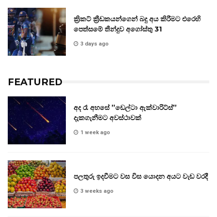
ක්‍රිකට් ක්‍රීඩකයන්ගෙන් බදු අය කිරීමට එරෙහි
පෙත්සමේ තීන්දුව අගෝස්තු 31
3 days ago
FEATURED
අද රෑ අහසේ ”ඩෙල්ටා ඇක්වාරිට්ස්”
දැකගැනීමට අවස්ථාවක්
1 week ago
පලතුරු ඉදවීමට වස විස යොදන අයට වැඩ වරදී
3 weeks ago