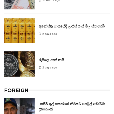
23 hours ago
අගෝස්තු මාසයේදී ලාෆ්ස් ගෑස් මිල ස්ථාවරයි
2 days ago
රුපියල අදත් නගී
2 days ago
FOREIGN
ෂකීබ් අල් හසන්ගේ නිවසට පෙට්‍රල් බෝම්බ
ප්‍රහාරයක්