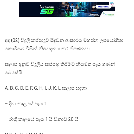
අද (02) විදුලි කප්පාදුව සිදුවන ආකාරය මහජන උපයෝගීතා
කොමිසම විසින් නිවේදනය කර තිබෙනවා.
කලාප අනුව විදුලිය කප්පාදු කිරීමට නියමිත පැය ගණන්
මෙසේයි.
A, B, C, D, E, F, G, H, I, J, K, L කලාප සඳහා
– දිවා කාලයේ පැය 1
– රාත්‍රී කාලයේ පැය 1 යි විනාඩි 20 යි