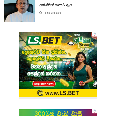
ලක්ෂ්මන් යාපාට ඇප
16 hours ago