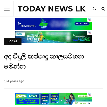
TODAY NEWS LK
LOCAL
අද විදුලි කප්පාදු කාලසටහන
මෙන්න
4 years ago