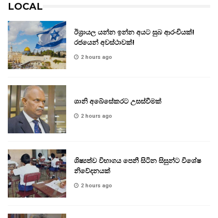
LOCAL
ඊශ්‍රායල යන්න ඉන්න අයට සුබ ආරංචියක්!
‍රජයෙන් අවස්ථාවක්!
2 hours ago
ශානි අබේසේකරට උසස්වීමක්
2 hours ago
ශිෂ්‍යත්ව විභාගය පෙනී සිටින සිසුන්ට විශේෂ
නිවේදනයක්
2 hours ago