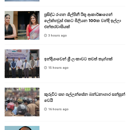
ප්‍රසිද්ධ රංගන ශිල්පිනී රිතූ ආකාර්ෂාගෙන්
ලේක්හවුස් එකට මිලියන 100ක වන්දි ඉල්ලා
එන්තරවාසියක්
3 hours ago
ඉන්දියාවෙන් ශ්‍රී ලංකාවට තවත් තෑග්ගක්
15 hours ago
කුරුවිට සහ පල්ලන්සේන බන්ධනාගාර සන්සුන්
වෙයි
16 hours ago