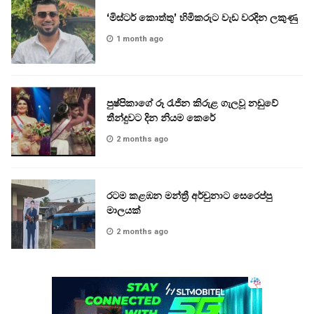
‘මිස්ටර් කොත්තු’ හිමිකරුට වැඩ වරදින ලකුණු
1 month ago
පුෂ්පිකාගේ රූ රැජින කිරුළ ගැලවූ නඩුවේ
තීන්දුවට දින නියම කෙරේ
2 months ago
රටම කළඹන මන්ත්‍රී අර්චුනාට සෙරෙප්පු
මාලයක්
2 months ago