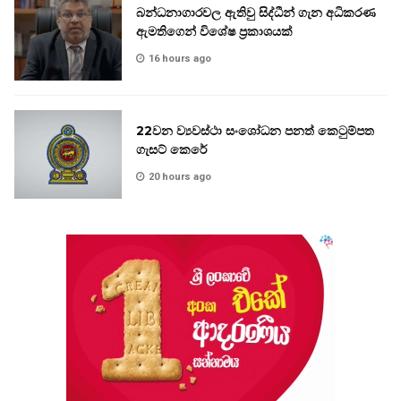
බන්ධනාගාරවල ඇතිවු සිද්ධීන් ගැන අධිකරණ
ඇමතිගෙන් විශේෂ ප්‍රකාශයක්
16 hours ago
22වන ව්‍යවස්ථා සංශෝධන පනත් කෙටුම්පත
ගැසට් කෙරේ
20 hours ago