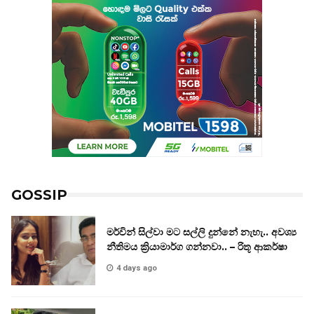
GOSSIP
මර්වින් සිල්වා මට සල්ලි දුන්නේ නැහැ.. අවශ්‍ය
නීතිමය ක්‍රියාමාර්ග ගන්නවා.. – රිතූ ආකර්ෂා
4 days ago