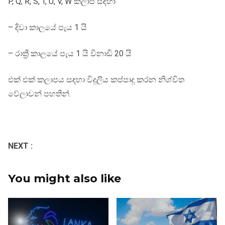
P, Q, R, S, T, U, V, W කලාප සඳහා
– දිවා කාලයේ පැය 1 යි
– රාත්‍රී කාලයේ පැය 1 යි විනාඩි 20 යි
එක් එක් කලාපය සඳහා විදුලිය කප්පාදු කරන නිශ්චිත
වේලාවන් පහතින්.
NEXT :
You might also like