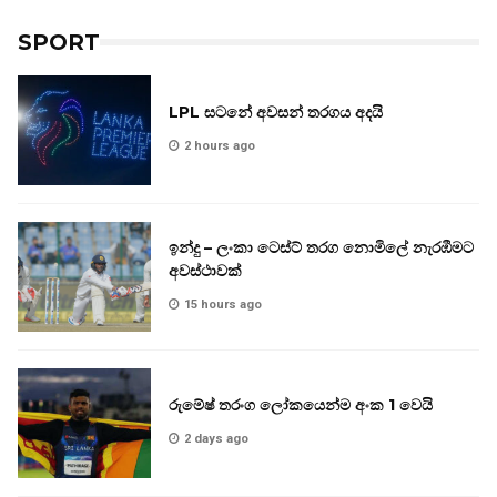
SPORT
LPL සටනේ අවසන් තරගය අදයි
2 hours ago
ඉන්දු – ලංකා ටෙස්ට් තරග නොමිලේ නැරඹීමට
අවස්ථාවක්
15 hours ago
රුමේෂ් තරංග ලෝකයෙන්ම අංක 1 වෙයි
2 days ago