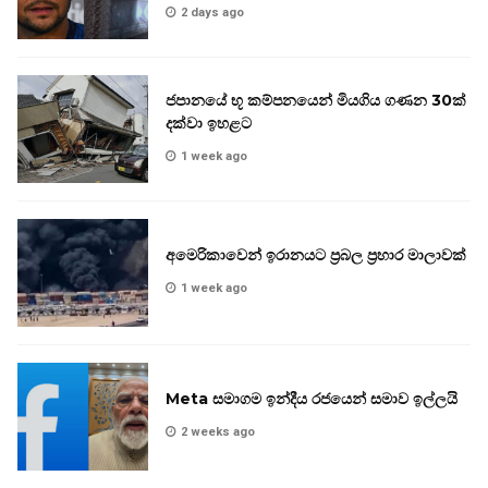
2 days ago
ජපානයේ භූ කම්පනයෙන් මියගිය ගණන 30ක්
දක්වා ඉහළට
1 week ago
අමෙරිකාවෙන් ඉරානයට ප්‍රබල ප්‍රහාර මාලාවක්
1 week ago
Meta සමාගම ඉන්දීය රජයෙන් සමාව ඉල්ලයි
2 weeks ago