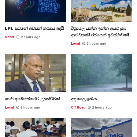
LPL සටනේ අවසන් තරගය අදයි
ඊශ්‍රායල යන්න ඉන්න අයට සුබ
ආරංචියක්! ‍රජයෙන් අවස්ථාවක්!
Sport
2 hours ago
Local
2 hours ago
ශානි අබේසේකරට උසස්වීමක්
අද කාලගුණය
Local
2 hours ago
Off Road
2 hours ago