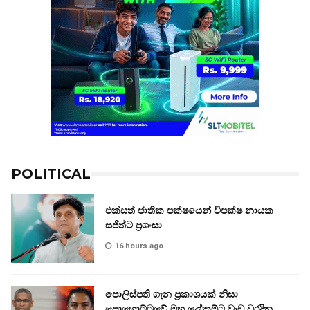
POLITICAL
එක්සත් ජාතික පක්ෂයෙන් විපක්ෂ නායක
සජිත්ට ප්‍රශංසා
16 hours ago
පොලිස්පති ගැන ප්‍රකාශයක් නිසා
පොහොට්ටුවේ මහ ලේකම්ට වැඩ වරදින