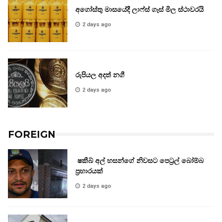
අගෝස්තු මාසයේදී ලාෆ්ස් ගෑස් මිල ස්ථාවරයි
2 days ago
රුපියල අදත් නගී
2 days ago
FOREIGN
ෂකීබ් අල් හසන්ගේ නිවසට පෙට්‍රල් බෝම්බ
ප්‍රහාරයක්
2 days ago