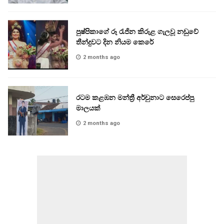
පුෂ්පිකාගේ රූ රැජින කිරුළ ගැලවූ නඩුවේ
තීන්දුවට දින නියම කෙරේ
2 months ago
රටම කළඹන මන්ත්‍රී අර්චුනාට සෙරෙප්පු
මාලයක්
2 months ago