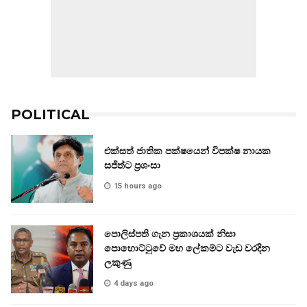
POLITICAL
එක්සත් ජාතික පක්ෂයෙන් විපක්ෂ නායක
සජිත්ට ප්‍රශංසා
15 hours ago
පොලිස්පති ගැන ප්‍රකාශයක් නිසා
පොහොට්ටුවේ මහ ලේකම්ට වැඩ වරදින
ලකුණු
4 days ago