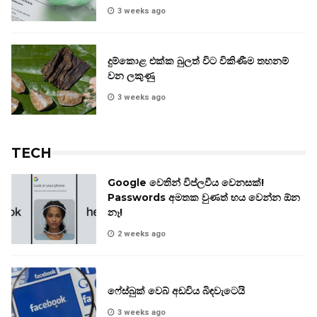
3 weeks ago
දුම්කොළ එක්ක බුලත් විට විකිණීම තහනම්
වන ලකුණු
3 weeks ago
TECH
Google වෙතින් විප්ලවීය වෙනසක්!
Passwords අමතක වුණත් භය වෙන්න ඕන
නෑ!
2 weeks ago
ෆේස්බුක් වෙබ් අඩවිය බිඳවැටෙයි
3 weeks ago