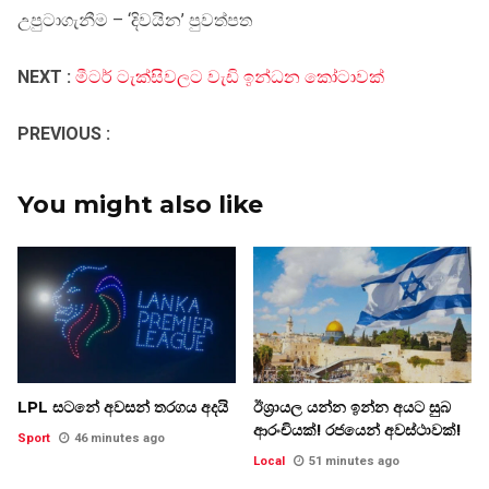
උපුටාගැනීම – ‘දිවයින’ පුවත්පත
NEXT :
මීටර් ටැක්සිවලට වැඩි ඉන්ධන කෝටාවක්
PREVIOUS :
You might also like
LPL සටනේ අවසන් තරගය අදයි
ඊශ්‍රායල යන්න ඉන්න අයට සුබ
ආරංචියක්! ‍රජයෙන් අවස්ථාවක්!
Sport
46 minutes ago
Local
51 minutes ago