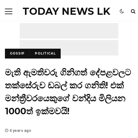
TODAY NEWS LK
GOSSIP
POLITICAL
මැති ඇමතිවරු ගිනිගත් දේපළවලට
තක්සේරුව ඩබල් කර ගනිති! එක්
මන්ත්‍රීවරයෙකුගේ වන්දිය මිලියන
1000ත් ඉක්මවයි!
4 years ago