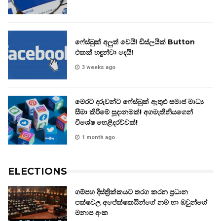
ෆේස්බුක් අලුත් වෙයි! ඩිස්ලයික් Button
එකක් හඳුන්වා දෙයි!
3 weeks ago
මෙරට දරුවන්ට ෆේස්බුක් ඇතුළු සමාජ මාධ්‍ය
සීමා කිරීමේ සූදානමක්! අගමැතිනියගෙන්
විශේෂ හෙළිදරව්වක්!
1 month ago
ELECTIONS
ගම්පහ දිස්ත්‍රික්කයට තරග කරන ප්‍රධාන
පක්ෂවල අපේක්ෂකයින්ගේ නම් හා ඔවුන්ගේ
මනාප අංක