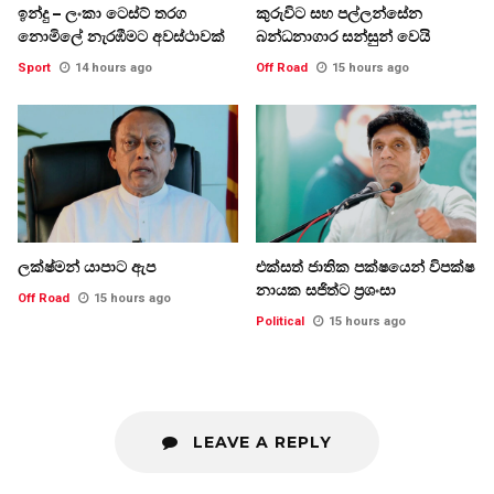
ඉන්දු – ලංකා ටෙස්ට් තරග
කුරුවිට සහ පල්ලන්සේන
නොමිලේ නැරඹීමට අවස්ථාවක්
බන්ධනාගාර සන්සුන් වෙයි
Sport
14 hours ago
Off Road
15 hours ago
ලක්ෂ්මන් යාපාට ඇප
එක්සත් ජාතික පක්ෂයෙන් විපක්ෂ
නායක සජිත්ට ප්‍රශංසා
Off Road
15 hours ago
Political
15 hours ago
LEAVE A REPLY