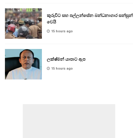
කුරුවිට සහ පල්ලන්සේන බන්ධනාගාර සන්සුන්
වෙයි
15 hours ago
ලක්ෂ්මන් යාපාට ඇප
15 hours ago