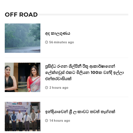
OFF ROAD
අද කාලගුණය
56 minutes ago
ප්‍රසිද්ධ රංගන ශිල්පිනී රිතූ ආකාර්ෂාගෙන්
ලේක්හවුස් එකට මිලියන 100ක වන්දි ඉල්ලා
එන්තරවාසියක්
2 hours ago
ඉන්දියාවෙන් ශ්‍රී ලංකාවට තවත් තෑග්ගක්
14 hours ago