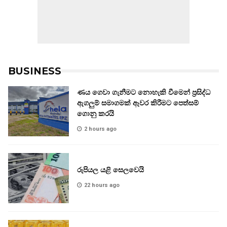
BUSINESS
ණය ගෙවා ගැනීමට නොහැකි වීමෙන් ප්‍රසිද්ධ
ඇගලුම් සමාගමක් ඈවර කිරීමට පෙත්සම්
ගොනු කරයි
2 hours ago
රුපියල යළි සෙලවෙයි
22 hours ago