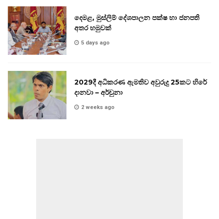
දෙමළ, මුස්ලිම් දේශපාලන පක්ෂ හා ජනපති
අතර හමුවක්
5 days ago
2029දී අධිකරණ ඇමතිව අවුරුදු 25කට හිරේ
දානවා – අර්චුනා
2 weeks ago