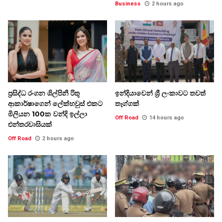
Business
2 hours ago
ප්‍රසිද්ධ රංගන ශිල්පිනී රිතූ
ඉන්දියාවෙන් ශ්‍රී ලංකාවට තවත්
ආකාර්ෂාගෙන් ලේක්හවුස් එකට
තෑග්ගක්
මිලියන 100ක වන්දි ඉල්ලා
Off Road
14 hours ago
එන්තරවාසියක්
Off Road
2 hours ago