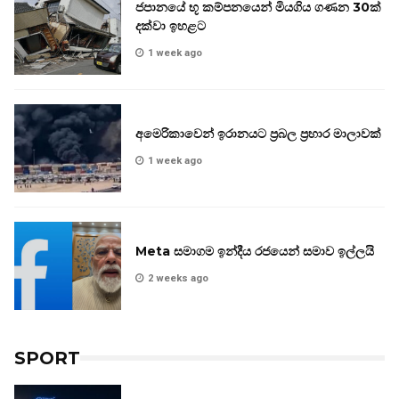
ජපානයේ භූ කම්පනයෙන් මියගිය ගණන 30ක්
දක්වා ඉහළට
1 week ago
අමෙරිකාවෙන් ඉරානයට ප්‍රබල ප්‍රහාර මාලාවක්
1 week ago
Meta සමාගම ඉන්දීය රජයෙන් සමාව ඉල්ලයි
2 weeks ago
SPORT