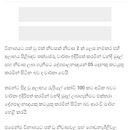
විනාශයට පත් වූ එක් නිවසක් නිවාස 2 ක් ලෙස නම්කර එහි
අලාභය පිළිබඳව තක්සේරු වාර්තා ඉදිරිපත් කරමින් වන්දි මුදල්
සහ නිවාස ලබා ගැනීමට දේශපාලනඥයන් 05 දෙනකු කටයුතු
කරමින් සිටින බව ද වාර්තා වෙයි.
තමන්ට සිදු වූ අලාභය රුපියල් කෝටි 100 කට අධික බවට
වාර්තා ඉදිරිපත් කරමින් වන්දි මුදල් ලබාගැනීමට එක්තරා
දේශපාලනඥයකු කටයුතු කරමින් සිටින බව ආරංචි මාර්ග
හෙළි කරයි.
එමෙන්ම විනාශයට පත් වූ නිවාසවල සහ ගොඩනැගිලිවල