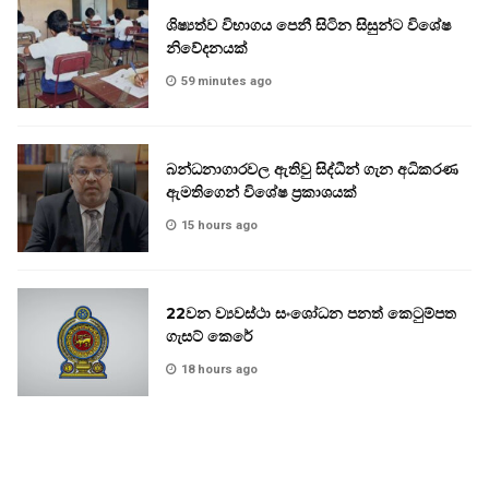
ශිෂ්‍යත්ව විභාගය පෙනී සිටින සිසුන්ට විශේෂ
නිවේදනයක්
59 minutes ago
බන්ධනාගාරවල ඇතිවු සිද්ධීන් ගැන අධිකරණ
ඇමතිගෙන් විශේෂ ප්‍රකාශයක්
15 hours ago
22වන ව්‍යවස්ථා සංශෝධන පනත් කෙටුම්පත
ගැසට් කෙරේ
18 hours ago