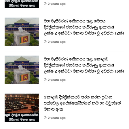
2 years ago
මහ මැතිවරණ ඉතිහාසය තුළ ගම්පහ
දිස්ත්‍රික්කයේ ජනමතය හැසිරුණු ආකාරය!
ලක්ෂ 2 ඉක්මවා මනාප වාර්තා වූ අවස්ථා 12ක්!
2 years ago
මහ මැතිවරණ ඉතිහාසය තුළ කොළඹ
දිස්ත්‍රික්කයේ ජනමතය හැසිරුණු ආකාරය!
ලක්ෂ 2 ඉක්මවා මනාප වාර්තා වූ අවස්ථා 13ක්!
2 years ago
කොළඹ දිස්ත්‍රික්කයට තරග කරන ප්‍රධාන
පක්ෂවල අපේක්ෂකයින්ගේ නම් හා ඔවුන්ගේ
මනාප අංක
2 years ago