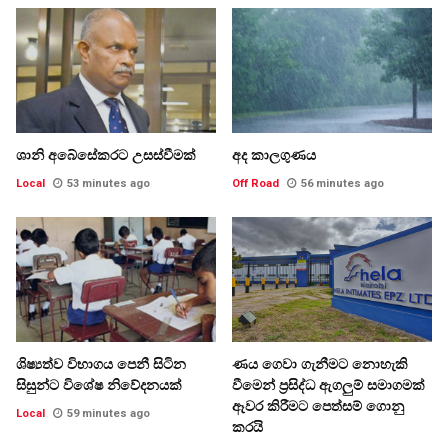
ශානි අබේසේකරට උසස්වීමක්
අද කාලගුණය
Local
53 minutes ago
Off Road
56 minutes ago
ශිෂ්‍යත්ව විභාගය පෙනී සිටින
ණය ගෙවා ගැනීමට නොහැකි
සිසුන්ට විශේෂ නිවේදනයක්
වීමෙන් ප්‍රසිද්ධ ඇගලුම් සමාගමක්
ඈවර කිරීමට පෙත්සම් ගොනු
Local
59 minutes ago
කරයි