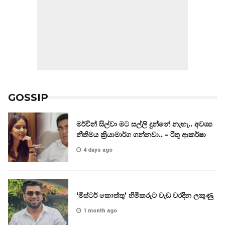
GOSSIP
මර්වින් සිල්වා මට සල්ලි දුන්නේ නැහැ.. අවශ්‍ය
නීතිමය ක්‍රියාමාර්ග ගන්නවා.. – රිතූ ආකර්ෂා
4 days ago
‘මිස්ටර් කොත්තු’ හිමිකරුට වැඩ වරදින ලකුණු
1 month ago