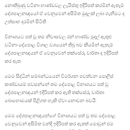
නොතිබුණු වටිනා භාණ්ඩවල ලැයිස්තු ඉදිරිපත් කරමින් ඇතැම්
දේශපාලනඥයෝ ඒ වෙනුවෙන් අසීමිත මුදලක් ලබා ගැනීමට ද
උත්සාහ දරමින් සිටිති.
විනාශයට පත් වූ තම නිවාසවල රන් භාණ්ඩ මුදල් ඇතුළු
වටිනා දේපොළ විශාල වශයෙන් තිබූ බව කියමින් ඇතැම්
දේශපාලනඥයන් ඒ වෙනුවෙන් තක්සේරු වාර්තා ද ඉදිරිපත්
කර ඇත.
මෙම සිද්ධීන් සම්බන්ධයෙන් විමර්ශන පවත්වන පොලිස්
කණ්ඩායම් පවසන්නේ තම දේපොළ විනාශයට පත් වූ
දේශපාලනඥයන් ඉදිරිපත් කර ඇති තක්සේරු වාර්තා
බොහොමයක් පිළිගත හැකි ඒවා නොවන බවයි.
මෙම දේශපාලනඥයන්ගේ විනාශයට පත් වූ තම දේපොළ
වෙනුවෙන් අසීමිත වන්දි ඉදිරිපත් කර ඇතත් මොවුන් එම