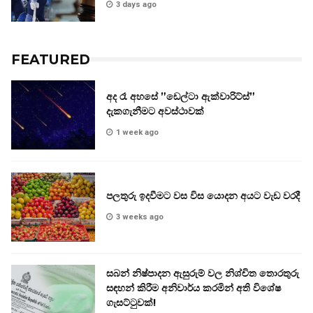
3 days ago
FEATURED
අද රෑ අහසේ ”ඩෙල්ටා ඇක්වාරිට්ස්”
දැකගැනීමට අවස්ථාවක්
1 week ago
පලතුරු ඉදවීමට වස විස යොදන අයට වැඩ වරදී
3 weeks ago
සබන් නිෂ්පාදන ඇසුරුම් වල නිශ්චිත තොරතුරු
සඳහන් කිරීම අනිවාර්ය කරමින් අති විශේෂ
ගැසට්ටුවක්!