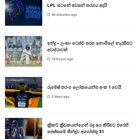
LPL සටනේ අවසන් තරගය අදයි
46 minutes ago
ඉන්දු – ලංකා ටෙස්ට් තරග නොමිලේ නැරඹීමට
අවස්ථාවක්
14 hours ago
රුමේෂ් තරංග ලෝකයෙන්ම අංක 1 වෙයි
2 days ago
ක්‍රිකට් ක්‍රීඩකයන්ගෙන් බදු අය කිරීමට එරෙහි
පෙත්සමේ තීන්දුව අගෝස්තු 31