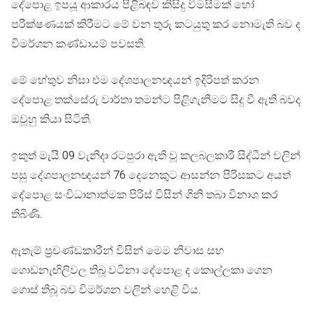
දේපොළ ඉපයූ ආකාරය පිළිබඳව කිසිදු විමසීමක් හෝ
පරීක්ෂණයක් කිරීමට මේ වන තුරු කටයුතු කර නොමැති බව ද
විමර්ශන කණ්ඩායම් පවසති.
මේ හේතුව නිසා එම දේශපාලනඥයන් ඉදිරිපත් කරන
දේපොළ තක්සේරු වාර්තා තමන්ට පිළිගැනීමට සිදු වී ඇති බවද
ඔවූහු කියා සිටිති.
ඉකුත් මැයි 09 වැනිදා රටපුරා ඇති වූ කලබලකාරී සිද්ධීන් වලින්
පසු දේශපාලනඥයන් 76 දෙනෙකුට ආසන්න පිරිසකට අයත්
දේපොළ සංවිධානාත්මක පිරිස් විසින් ගිනි තබා විනාශ කර
තිබිණි.
ඇතැම් ප්‍රචණ්ඩකාරීන් විසින් මෙම නිවාස සහ
ගොඩනැඟිලිවල තිබූ වටිනා දේපොළ ද කොල්ලකා ගෙන
ගොස් තිබූ බව විමර්ශන වලින් හෙළි විය.