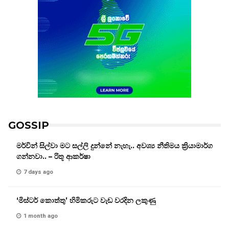
GOSSIP
මර්වින් සිල්වා මට සල්ලි දුන්නේ නැහැ.. අවශ්‍ය නීතිමය ක්‍රියාමාර්ග
ගන්නවා.. – රිතූ ආකර්ෂා
7 days ago
‘මිස්ටර් කොත්තු’ හිමිකරුට වැඩ වරදින ලකුණු
1 month ago