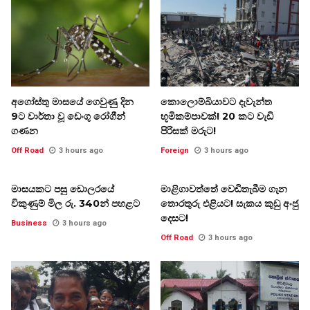
අගෝස්තු මාසයේ ගෙවුණු දින
කොලොම්බියාවට දැවැන්ත
9ට වාර්තා වූ ඩෙංගු රෝගීන්
භූමිකම්පාවක්! 20 කට වැඩි
ගණන
පිරිසක් මරුට!
Off Road
3 hours ago
Foreign
3 hours ago
මාසයකට පසු ඩොලරයේ
මාළිගාවත්තේ වෙඩිතැබීම ගැන
විකුණුම් මිල රු. 340න් පහළට
තොරතුරු එළියට! සැකය කුඩු අංජු
දෙසට!
Business
3 hours ago
Off Road
3 hours ago