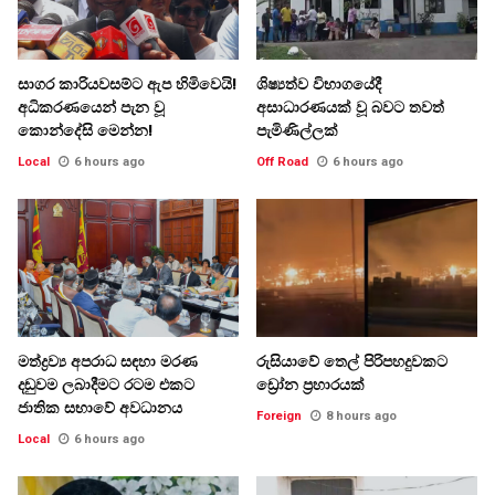
සාගර කාරියවසම්ට ඇප හිමිවෙයි!
ශිෂ්‍යත්ව විභාගයේදී
අධිකරණයෙන් පැන වූ
අසාධාරණයක් වූ බවට තවත්
කොන්දේසි මෙන්න!
පැමිණිල්ලක්
Local
6 hours ago
Off Road
6 hours ago
මත්ද්‍රව්‍ය අපරාධ සඳහා මරණ
රුසියාවේ තෙල් පිරිපහදුවකට
දඬුවම ලබාදීමට රටම එකට
ඩ්‍රෝන ප්‍රහාරයක්
ජාතික සභාවේ අවධානය
Foreign
8 hours ago
Local
6 hours ago