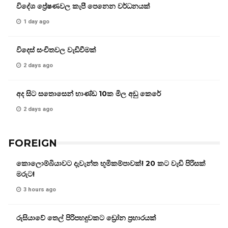
විදේශ ප්‍රේෂණවල කැපී පෙනෙන වර්ධනයක්
1 day ago
විදෙස් සංචිතවල වැඩිවීමක්
2 days ago
අද සිට සතොසෙන් භාණ්ඩ 10ක මිල අඩු කෙරේ
2 days ago
FOREIGN
කොලොම්බියාවට දැවැන්ත භූමිකම්පාවක්! 20 කට වැඩි පිරිසක්
මරුට!
3 hours ago
රුසියාවේ තෙල් පිරිපහදුවකට ඩ්‍රෝන ප්‍රහාරයක්