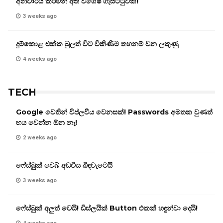
අනිවාර්ය කරමින් අති විශේෂ ගැසට්ටුවක්!
3 weeks ago
දුම්කොළ එක්ක බුලත් විට විකිණීම තහනම් වන ලකුණු
4 weeks ago
TECH
Google වෙතින් විප්ලවීය වෙනසක්! Passwords අමතක වුණත්
භය වෙන්න ඕන නෑ!
2 weeks ago
ෆේස්බුක් වෙබ් අඩවිය බිඳවැටෙයි
3 weeks ago
ෆේස්බුක් අලුත් වෙයි! ඩිස්ලයික් Button එකක් හඳුන්වා දෙයි!