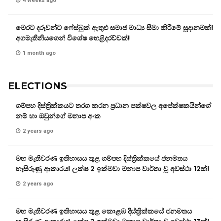
4 weeks ago
මෙරට දරුවන්ට ෆේස්බුක් ඇතුළු සමාජ මාධ්‍ය සීමා කිරීමේ සූදානමක්!
අගමැතිනියගෙන් විශේෂ හෙළිදරව්වක්!
1 month ago
ELECTIONS
ගම්පහ දිස්ත්‍රික්කයට තරග කරන ප්‍රධාන පක්ෂවල අපේක්ෂකයින්ගේ
නම් හා ඔවුන්ගේ මනාප අංක
2 years ago
මහ මැතිවරණ ඉතිහාසය තුළ ගම්පහ දිස්ත්‍රික්කයේ ජනමතය
හැසිරුණු ආකාරය! ලක්ෂ 2 ඉක්මවා මනාප වාර්තා වූ අවස්ථා 12ක්!
2 years ago
මහ මැතිවරණ ඉතිහාසය තුළ කොළඹ දිස්ත්‍රික්කයේ ජනමතය