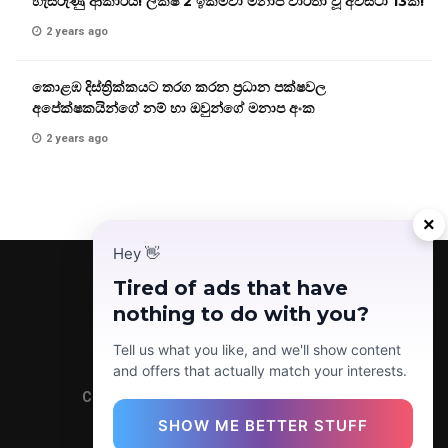
හැසිරුණු ආකාරය! ලක්ෂ 2 ඉක්මවා මනාප වාර්තා වූ අවස්ථා 13ක්!
2 years ago
කොළඹ දිස්ත්‍රික්කයට තරග කරන ප්‍රධාන පක්ෂවල
අපේක්ෂකයින්ගේ නම් හා ඔවුන්ගේ මනාප අංක
2 years ago
×
Hey
👋
Tired of ads that have
nothing to do with you?
Facebook
Telegram
Instagram
TikTok
YouTube
Tell us what you like, and we'll show content
and offers that actually match your interests.
Copyright © 2022 Today News LK (Pvt) Ltd.
SHOW ME BETTER STUFF