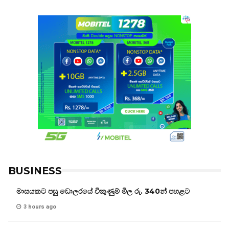
BUSINESS
මාසයකට පසු ඩොලරයේ විකුණුම් මිල රු. 340න් පහළට
3 hours ago