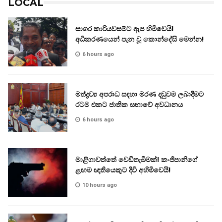
LOCAL
සාගර කාරියවසම්ට ඇප හිමිවෙයි!
අධිකරණයෙන් පැන වූ කොන්දේසි මෙන්න!
6 hours ago
මත්ද්‍රව්‍ය අපරාධ සඳහා මරණ දඬුවම ලබාදීමට
රටම එකට ජාතික සභාවේ අවධානය
6 hours ago
මාළිගාවත්තේ වෙඩිතැබීමක්! කංජිපානිගේ
ළඟම ඥාතියෙකුට දිවි අහිමිවෙයි!
10 hours ago