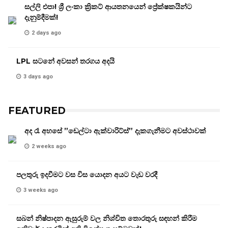
සල්ලි එපා! ශ්‍රී ලංකා ක්‍රිකට් ආයතනයෙන් ප්‍රේක්ෂකයින්ට
දැනුම්දීමක්!
2 days ago
LPL සටනේ අවසන් තරගය අදයි
3 days ago
FEATURED
අද රෑ අහසේ ”ඩෙල්ටා ඇක්වාරිට්ස්” දැකගැනීමට අවස්ථාවක්
2 weeks ago
පලතුරු ඉදවීමට වස විස යොදන අයට වැඩ වරදී
3 weeks ago
සබන් නිෂ්පාදන ඇසුරුම් වල නිශ්චිත තොරතුරු සඳහන් කිරීම