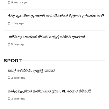
8 hours ago
හිටපු ඇමෙරිකානු ජනපති ජෝ බයිඩන්ගේ පිළිකාව උත්සන්න වෙයි
1 day ago
ෂකීබ් අල් හසන්ගේ නිවසට පෙට්‍රල් බෝම්බ ප්‍රහාරයක්
5 days ago
SPORT
කුසල් මෙන්ඩිස්ට ලැබුණු තනතුර
2 days ago
ගෝල් ගැලන්ට්ස් කණ්ඩායමට ප්‍රථම LPL ශූරතාව හිමිවෙයි
2 days ago