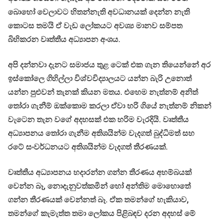
බොහෝ වෙලාවට හිතන්නැති අවධානයක් දෙන්න නැති
කොටස තමයි ඒ වැඩ ලෝකයට අවශ්‍ය මානව සම්පත
බිහිකරන වෘත්තීය අධ්‍යාපන අංශය.
අපි දන්නවා දැනට සමාජය තුළ ටෙක් එක ගැන තියෙන්නේ අර
ඉස්කෝලෙ ගිහිල්ලා විශ්වවිද්‍යාලයට යන්න බැරි උනොත්
යන්න පුළුවන් තැනක් කියන මතය. එහෙම නැත්නම් අනිත්
තෝරා ගැනීම් ඔක්කොම කරලා ඒවා හරි ගියේ නැත්නම් නිකන්
වැටෙන තැන වගේ අදහසක් එක හරිම වැරදියි. වෘත්තීය
අධ්‍යාපනය තෝරා ගැනීම අතිශයින්ම වැදගත් බුද්ධිමත් සහ
රටේ සංවර්ධනයට අතිශයින්ම වැදගත් තීරණයක්.
වෘත්තීය අධ්‍යාපනය හදාරන්න ගන්න තීරණය අහම්බයක්
වෙන්න බෑ, නොදැනුවත්කමින් හෝ අන්තිම මොහොතේ
ගන්න තීරණයක් වෙන්නත් බෑ. ඒක තමන්ගේ හැකියාව,
තමන්ගේ කැමැත්ත තමා ලෝකය පිළිබඳව දරන අදහස් මේ