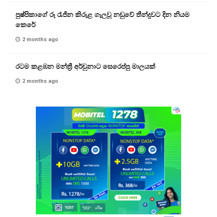
පුෂ්පිකාගේ රූ රැජින කිරුළ ගැලවූ නඩුවේ තීන්දුවට දින නියම
කෙරේ
2 months ago
රටම කළඹන මන්ත්‍රී අර්චුනාට සෙරෙප්පු මාලයක්
2 months ago