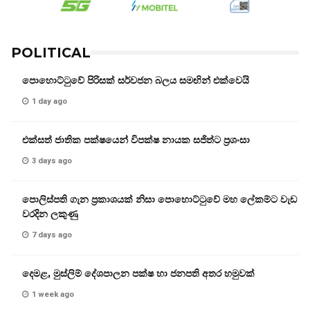
POLITICAL
පොහොට්ටුවේ පිරිසක් සර්වජන බලය සමඟින් එක්වෙයි
1 day ago
එක්සත් ජාතික පක්ෂයෙන් විපක්ෂ නායක සජිත්ට ප්‍රශංසා
3 days ago
පොලිස්පති ගැන ප්‍රකාශයක් නිසා පොහොට්ටුවේ මහ ලේකම්ට වැඩ
වරදින ලකුණු
7 days ago
දෙමළ, මුස්ලිම් දේශපාලන පක්ෂ හා ජනපති අතර හමුවක්
1 week ago