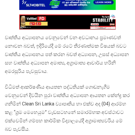
වෘත්තීය අධ්‍යාපනය වෙනුවෙන් වන අවධානය ප්‍රමාණවත්
නොවන බවත්, ඉදිරියේදී මේ රටේ තීරණාත්මක විෂයක් බවට
වෘත්තීය අධ්‍යාපනය පත් කරන බවත් අධ්‍යාපන, උසස් අධ්‍යාපන
සහ වෘත්තීය අධ්‍යාපන අමාත්‍ය, අග්‍රාමාත්‍ය ආචාර්ය හරිනි
අමරසූරිය පැවසුවාය.
විධිමත් ආකර්ෂණීය ආයතන පද්ධතියක් ගොඩනැගීම
වෙනුවෙන් දිවයින පුරා වෘත්තීය අධ්‍යාපන ආයතන කේන්ද්‍ර කර
ගනිමින් Clean Sri Lanka ව්‍යාපෘතිය හා එක්ව අද (04) ආරම්භ
කළ “ශ්‍රම මෙහෙයුම” වැඩසටහනේ සමාරම්භක අවස්ථාවට
එක්වෙමින් ගම්පහ කාර්මික විද්‍යාලයේදී අග්‍රාමාත්‍යවරිය මේ
බව පැවසීය.