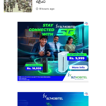
එළියට
8 hours ago