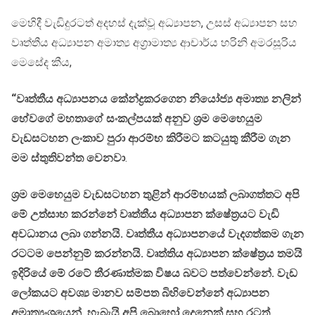
මෙහිදී වැඩිදුරටත් අදහස් දැක්වූ අධ්‍යාපන, උසස් අධ්‍යාපන සහ
වෘත්තීය අධ්‍යාපන අමාත්‍ය අග්‍රාමාත්‍ය ආචාර්ය හරිනි අමරසූරිය
මෙසේද කීය,
“වෘත්තීය අධ්‍යාපනය කේන්ද්‍රකරගෙන නියෝජ්‍ය අමාත්‍ය නලින්
හේවගේ මහතාගේ සංකල්පයක් අනුව ශ්‍රම මෙහෙයුම
වැඩසටහන ලංකාව පුරා ආරම්භ කිරීමට කටයුතු කීරීම ගැන
මම ස්තුතිවන්ත වෙනවා
.
ශ්‍රම මෙහෙයුම වැඩසටහන තුළින් ආරම්භයක් ලබාගත්තට අපි
මේ උත්සාහ කරන්නේ වෘත්තීය අධ්‍යාපන ක්ෂේත්‍රයට වැඩි
අවධානය ලබා ගන්නයි. වෘත්තීය අධ්‍යාපනයේ වැදගත්කම ගැන
රටටම පෙන්නුම් කරන්නයි. වෘත්තිය අධ්‍යාපන ක්ෂේත්‍රය තමයි
ඉදිරියේ මේ රටේ තීරණාත්මක විෂය බවට පත්වෙන්නේ. වැඩ
ලෝකයට අවශ්‍ය මානව සම්පත බිහිවෙන්නේ අධ්‍යාපන
අමාත්‍යංශයෙන්. හැබැයි අපි බොහෝ දෙනෙක් සහ රටත්