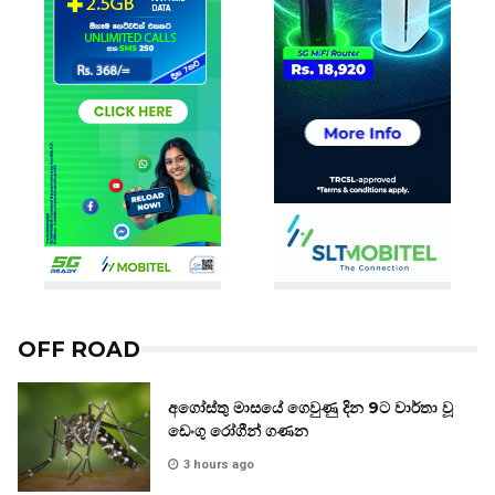
OFF ROAD
අගෝස්තු මාසයේ ගෙවුණු දින 9ට වාර්තා වූ
ඩෙංගු රෝගීන් ගණන
3 hours ago