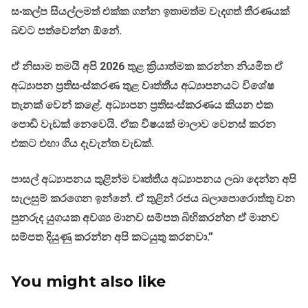
සංකල්ප සියල්ලමත් එක්ක ගන්න ඉතාමත්ම වැදගත් තීරණයක්
බවට පත්වෙන්න ඕනේ.
ඒ නිසාම තමයි අපි 2026 තුළ ක්‍රියාත්මක කරන්න නියමිත ඒ
අධ්‍යාපන ප්‍රතිසංස්කරණ තුළ වෘත්තීය අධ්‍යාපනයට විශේෂ
තැනක් වෙන් කළේ. අධ්‍යාපන ප්‍රතිසංස්කරණය කියන එක
පොඩි වැඩක් නෙවෙයි. ඒක විෂයක් මාලාව වෙනස් කරන
එකට එහා ගිය දැවැන්ත වැඩක්.
පාසල් අධ්‍යාපනය තුළින්ම වෘත්තීය අධ්‍යාපනය ලබා දෙන්න අපි
සැලසුම් කරගෙන ඉන්නේ. ඒ තුළින් රජය බලාපොරොත්තු වන
පුනරුද යුගයක අවශ්‍ය මානව සම්පත බිහිකරන්න ඒ මානව
සම්පත දියුණු කරන්න අපි කටයුතු කරනවා.”
You might also like