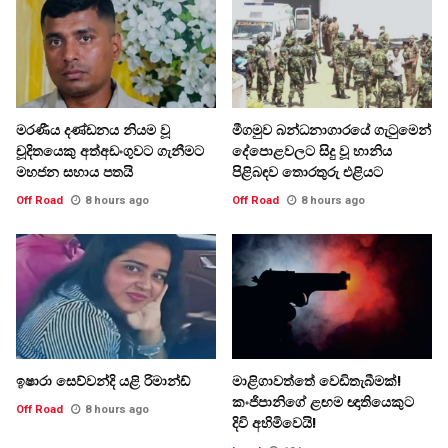
මරණීය දණ්ඩනය නියම වූ
මීගමුව බන්ධනාගාරයේ ගැටුමෙන්
චූදිතයෙකු අත්අඩංගුවට ගැනීමට
දේපොළවලට සිදු වූ හානිය
මහජන සහාය පතයි
පිළිබඳව තොරතුරු එළියට
Off Road
8 hours ago
Off Road
8 hours ago
ඉෂාරා සෙව්වන්දි යළි රිමාන්ඩ්
මාළිගාවත්තේ වෙඩිතැබීමක්!
කංජිපානිගේ ළඟම ඥාතියෙකුට
Off Road
8 hours ago
දිවි අහිමිවෙයි!