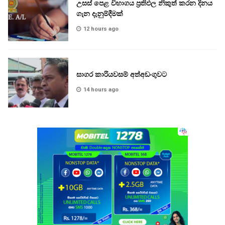
උසස් පෙළ විභාගය ප්‍රතිඵල නිකුත් කරන දිනය
ගැන දැනුම්දීමක්
12 hours ago
සාගර කාරියවසම් අත්අඩංගුවට
14 hours ago