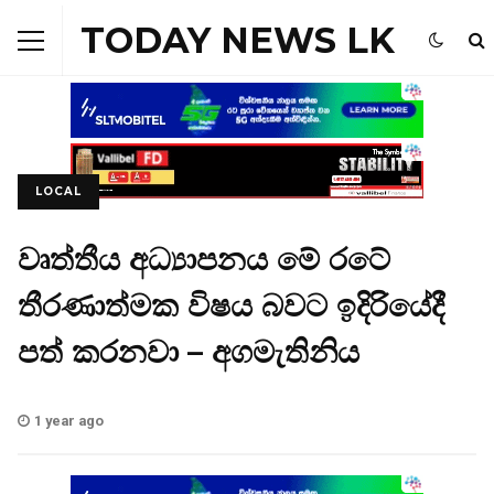
TODAY NEWS LK
LOCAL
වෘත්තීය අධ්‍යාපනය මේ රටේ
තීරණාත්මක විෂය බවට ඉදිරියේදී
පත් කරනවා – අගමැතිනිය
1 year ago