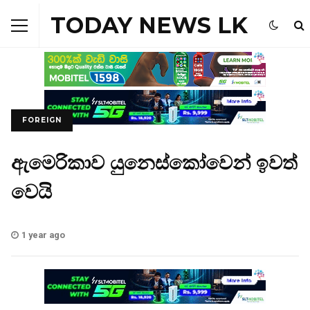
TODAY NEWS LK
FOREIGN
ඇමෙරිකාව යුනෙස්කෝවෙන් ඉවත්
වෙයි
1 year ago