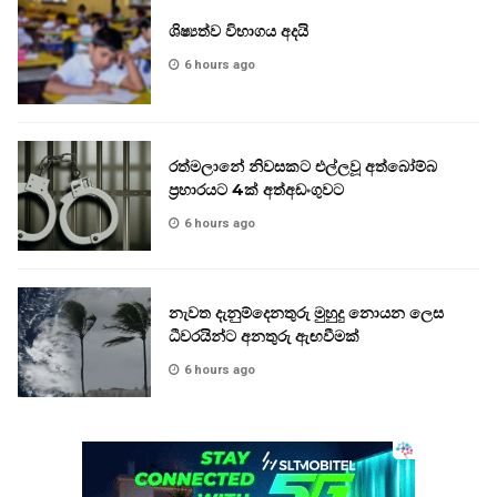
ශිෂ්‍යත්ව විභාගය අදයි
6 hours ago
රත්මලානේ නිවසකට එල්ලවූ අත්බෝම්බ
ප්‍රහාරයට 4ක් අත්අඩංගුවට
6 hours ago
නැවත දැනුම්දෙනතුරු මුහුදු නොයන ලෙස
ධීවරයින්ට අනතුරු ඇඟවීමක්
6 hours ago