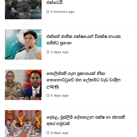
එක්වෙයි
5 minutes ago
එක්සත් ජාතික පක්ෂයෙන් විපක්ෂ නායක
සජිත්ට ප්‍රශංසා
2 days ago
පොලිස්පති ගැන ප්‍රකාශයක් නිසා
පොහොට්ටුවේ මහ ලේකම්ට වැඩ වරදින
ලකුණු
5 days ago
දෙමළ, මුස්ලිම් දේශපාලන පක්ෂ හා ජනපති
අතර හමුවක්
6 days ago