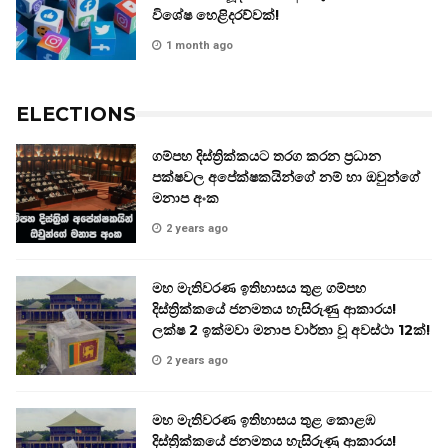
විශේෂ හෙළිදරව්වක්!
1 month ago
ELECTIONS
ගම්පහ දිස්ත්‍රික්කයට තරග කරන ප්‍රධාන
පක්ෂවල අපේක්ෂකයින්ගේ නම් හා ඔවුන්ගේ
මනාප අංක
2 years ago
මහ මැතිවරණ ඉතිහාසය තුළ ගම්පහ
දිස්ත්‍රික්කයේ ජනමතය හැසිරුණු ආකාරය!
ලක්ෂ 2 ඉක්මවා මනාප වාර්තා වූ අවස්ථා 12ක්!
2 years ago
මහ මැතිවරණ ඉතිහාසය තුළ කොළඹ
දිස්ත්‍රික්කයේ ජනමතය හැසිරුණු ආකාරය!