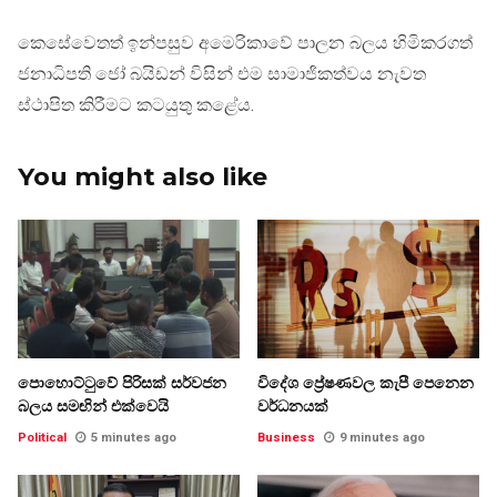
කෙසේවෙතත් ඉන්පසුව අමෙරිකාවේ පාලන බලය හිමිකරගත්
ජනාධිපති ජෝ බයිඩන් විසින් එම සාමාජිකත්වය නැවත
ස්ථාපිත කිරීමට කටයුතු කළේය.
You might also like
පොහොට්ටුවේ පිරිසක් සර්වජන
විදේශ ප්‍රේෂණවල කැපී පෙනෙන
බලය සමඟින් එක්වෙයි
වර්ධනයක්
Political
5 minutes ago
Business
9 minutes ago