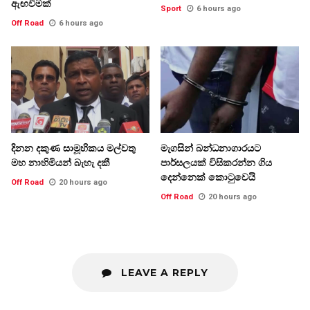
ඇඟවීමක්
Sport
6 hours ago
Off Road
6 hours ago
දිනන දකුණ සාමූහිකය මල්වතු
මැගසින් බන්ධනාගාරයට
මහ නාහිමියන් බැහැ දකී
පාර්සලයක් විසිකරන්න ගිය
දෙන්නෙක් කොටුවෙයි
Off Road
20 hours ago
Off Road
20 hours ago
LEAVE A REPLY