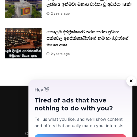
ලක්ෂ 2 ඉක්මවා මනාප වාර්තා වූ අවස්ථා 13ක්!
2 years ago
කොළඹ දිස්ත්‍රික්කයට තරග කරන ප්‍රධාන
පක්ෂවල අපේක්ෂකයින්ගේ නම් හා ඔවුන්ගේ
මනාප අංක
2 years ago
×
Hey
👋
Tired of ads that have
nothing to do with you?
Facebook
Telegram
Instagram
TikTok
YouTube
Tell us what you like, and we'll show content
and offers that actually match your interests.
Copyright © 2022 Today News LK (Pvt) Ltd.