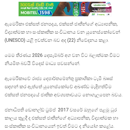
ඇමෙරිකා එක්සත් ජනපදය, එක්සත් ජාතීන්ගේ අධ්‍යාපනික,
විද්‍යාත්මක හා සංස්කෘතික සංවිධානය වන යුනෙස්කෝවෙන්
(UNESCO) යළි ඉවත්වන බව අද (22) නිවේදනය කළා.
මෙම තීරණය 2026 දෙසැම්බර් අග වන විට බලාත්මක වීමට
නියමිත බවයි විදෙස් මාධ්‍ය පවසන්නේ.
ඇමෙරිකාවේ රාජ්‍ය දෙපාර්තමේන්තු ප්‍රකාශිකා ටැමී බෲස්
සඳහන් කර ඇත්තේ යුනෙස්කෝවේ අඛණ්ඩ මැදිහත්වීම
එක්සත් ජනපදයේ ජාතික අවශ්‍යතාවයට නොගැලපෙන බවය.
ජනාධිපති ඩොනල්ඩ් ට්‍රම්ප් 2017 වසරේ ඔහුගේ පළමු ධුර
කාලය තුළදී ද එක්සත් ජාතීන්ගේ අධ්‍යාපනික, විද්‍යාත්මක හා
සංස්කෘතික සංවිධානයෙන් ඉවත් වීමට ද නියෝග කළේය.