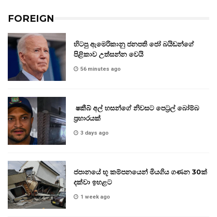
FOREIGN
හිටපු ඇමෙරිකානු ජනපති ජෝ බයිඩන්ගේ
පිළිකාව උත්සන්න වෙයි
56 minutes ago
ෂකීබ් අල් හසන්ගේ නිවසට පෙට්‍රල් බෝම්බ
ප්‍රහාරයක්
3 days ago
ජපානයේ භූ කම්පනයෙන් මියගිය ගණන 30ක්
දක්වා ඉහළට
1 week ago