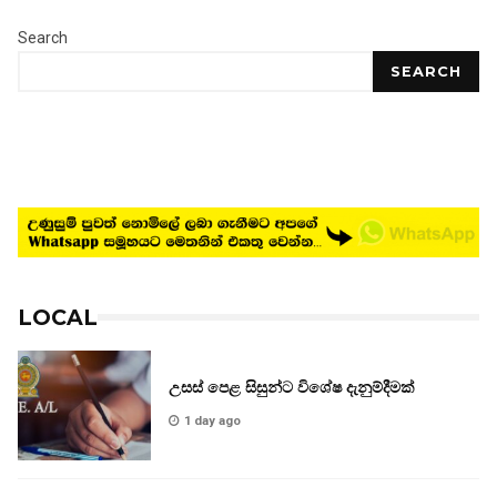
Search
SEARCH
LOCAL
උසස් පෙළ සිසුන්ට විශේෂ දැනුම්දීමක්
1 day ago