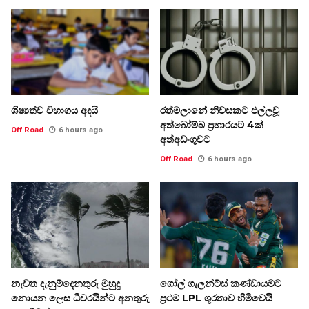
ශිෂ්‍යත්ව විභාගය අදයි
රත්මලානේ නිවසකට එල්ලවූ
අත්බෝම්බ ප්‍රහාරයට 4ක්
Off Road
6 hours ago
අත්අඩංගුවට
Off Road
6 hours ago
නැවත දැනුම්දෙනතුරු මුහුදු
ගෝල් ගැලන්ට්ස් කණ්ඩායමට
නොයන ලෙස ධීවරයින්ට අනතුරු
ප්‍රථම LPL ශූරතාව හිමිවෙයි