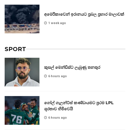
අමෙරිකාවෙන් ඉරානයට ප්‍රබල ප්‍රහාර මාලාවක්
1 week ago
SPORT
කුසල් මෙන්ඩිස්ට ලැබුණු තනතුර
6 hours ago
ගෝල් ගැලන්ට්ස් කණ්ඩායමට ප්‍රථම LPL
ශූරතාව හිමිවෙයි
6 hours ago