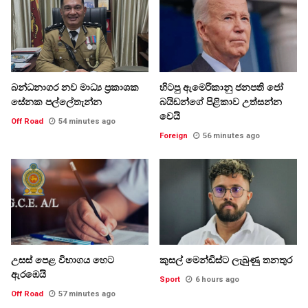
බන්ධනාගර නව මාධ්‍ය ප්‍රකාශක
හිටපු ඇමෙරිකානු ජනපති ජෝ
සේනක පල්ලේතැන්න
බයිඩන්ගේ පිළිකාව උත්සන්න
වෙයි
Off Road
54 minutes ago
Foreign
56 minutes ago
උසස් පෙළ විභාගය හෙට
කුසල් මෙන්ඩිස්ට ලැබුණු තනතුර
ඇරඹෙයි
Sport
6 hours ago
Off Road
57 minutes ago