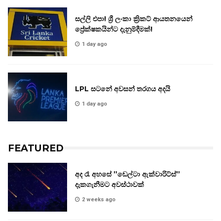
සල්ලි එපා! ශ්‍රී ලංකා ක්‍රිකට් ආයතනයෙන්
ප්‍රේක්ෂකයින්ට දැනුම්දීමක්!
1 day ago
LPL සටනේ අවසන් තරගය අදයි
1 day ago
FEATURED
අද රෑ අහසේ ”ඩෙල්ටා ඇක්වාරිට්ස්”
දැකගැනීමට අවස්ථාවක්
2 weeks ago