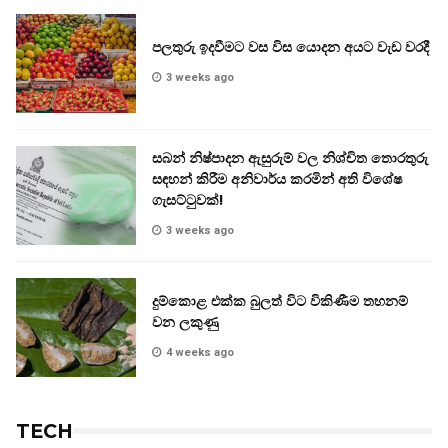
පලතුරු ඉදවීමට වස විස යොදන අයට වැඩ වරදී
3 weeks ago
සබන් නිෂ්පාදන ඇසුරුම් වල නිශ්චිත තොරතුරු
සඳහන් කිරීම අනිවාර්ය කරමින් අති විශේෂ
ගැසට්ටුවක්!
3 weeks ago
දුම්කොළ එක්ක බුලත් විට විකිණීම තහනම්
වන ලකුණු
4 weeks ago
TECH