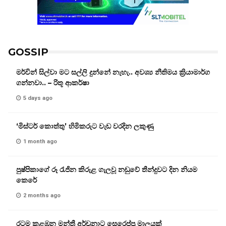
GOSSIP
මර්වින් සිල්වා මට සල්ලි දුන්නේ නැහැ.. අවශ්‍ය නීතිමය ක්‍රියාමාර්ග
ගන්නවා.. – රිතූ ආකර්ෂා
5 days ago
‘මිස්ටර් කොත්තු’ හිමිකරුට වැඩ වරදින ලකුණු
1 month ago
පුෂ්පිකාගේ රූ රැජින කිරුළ ගැලවූ නඩුවේ තීන්දුවට දින නියම
කෙරේ
2 months ago
රටම කළඹන මන්ත්‍රී අර්චුනාට සෙරෙප්පු මාලයක්