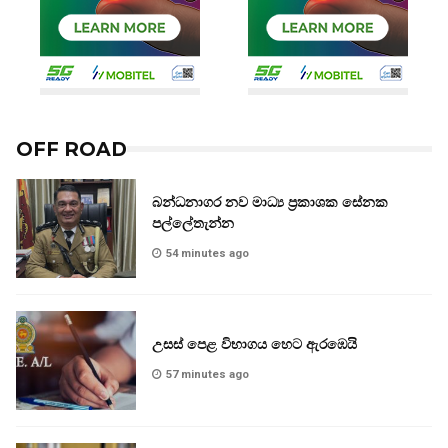
OFF ROAD
බන්ධනාගර නව මාධ්‍ය ප්‍රකාශක සේනක
පල්ලේතැන්න
54 minutes ago
උසස් පෙළ විභාගය හෙට ඇරඹෙයි
57 minutes ago