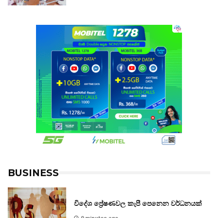
BUSINESS
විදේශ ප්‍රේෂණවල කැපී පෙනෙන වර්ධනයක්