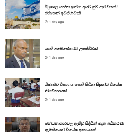
ඊශ්‍රායල යන්න ඉන්න අයට සුබ ආරංචියක්!
‍රජයෙන් අවස්ථාවක්!
1 day ago
ශානි අබේසේකරට උසස්වීමක්
1 day ago
ශිෂ්‍යත්ව විභාගය පෙනී සිටින සිසුන්ට විශේෂ
නිවේදනයක්
1 day ago
බන්ධනාගාරවල ඇතිවු සිද්ධීන් ගැන අධිකරණ
ඇමතිගෙන් විශේෂ ප්‍රකාශයක්