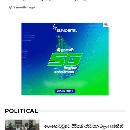
2 months ago
POLITICAL
පොහොට්ටුවේ පිරිසක් සර්වජන බලය සමඟින්