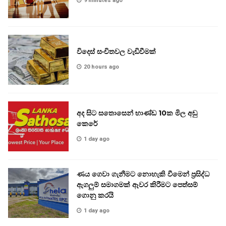
9 minutes ago
විදෙස් සංචිතවල වැඩිවීමක්
20 hours ago
අද සිට සතොසෙන් භාණ්ඩ 10ක මිල අඩු
කෙරේ
1 day ago
ණය ගෙවා ගැනීමට නොහැකි වීමෙන් ප්‍රසිද්ධ
ඇගලුම් සමාගමක් ඈවර කිරීමට පෙත්සම්
ගොනු කරයි
1 day ago