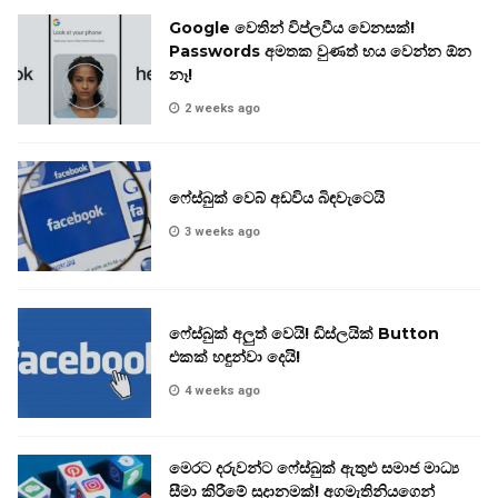
Google වෙතින් විප්ලවීය වෙනසක්!
Passwords අමතක වුණත් භය වෙන්න ඕන
නෑ!
2 weeks ago
ෆේස්බුක් වෙබ් අඩවිය බිඳවැටෙයි
3 weeks ago
ෆේස්බුක් අලුත් වෙයි! ඩිස්ලයික් Button
එකක් හඳුන්වා දෙයි!
4 weeks ago
මෙරට දරුවන්ට ෆේස්බුක් ඇතුළු සමාජ මාධ්‍ය
සීමා කිරීමේ සූදානමක්! අගමැතිනියගෙන්