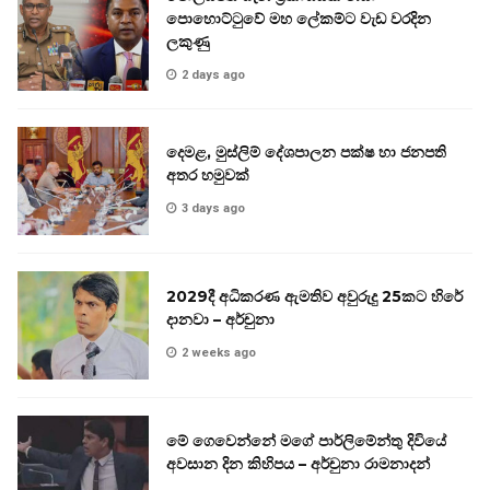
පොහොට්ටුවේ මහ ලේකම්ට වැඩ වරදින
ලකුණු
2 days ago
දෙමළ, මුස්ලිම් දේශපාලන පක්ෂ හා ජනපති
අතර හමුවක්
3 days ago
2029දී අධිකරණ ඇමතිව අවුරුදු 25කට හිරේ
දානවා – අර්චුනා
2 weeks ago
මේ ගෙවෙන්නේ මගේ පාර්ලිමේන්තු දිවියේ
අවසාන දින කිහිපය – අර්චුනා රාමනාදන්