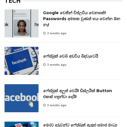
TECH
Google වෙතින් විප්ලවීය වෙනසක්!
Passwords අමතක වුණත් භය වෙන්න ඕන
නෑ!
2 weeks ago
ෆේස්බුක් වෙබ් අඩවිය බිඳවැටෙයි
3 weeks ago
ෆේස්බුක් අලුත් වෙයි! ඩිස්ලයික් Button
එකක් හඳුන්වා දෙයි!
3 weeks ago
මෙරට දරුවන්ට ෆේස්බුක් ඇතුළු සමාජ මාධ්‍ය