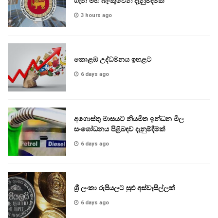
ගැන මහ බැංකුවෙන් දැනුම්දීමක්
3 hours ago
කොළඹ උද්ධමනය ඉහළට
6 days ago
අගොස්තු මාසයට නියමිත ඉන්ධන මිල
සංශෝධනය පිළිබඳව දැනුම්දීමක්
6 days ago
ශ්‍රී ලංකා රුපියලට සුළු අස්වැසිල්ලක්
6 days ago