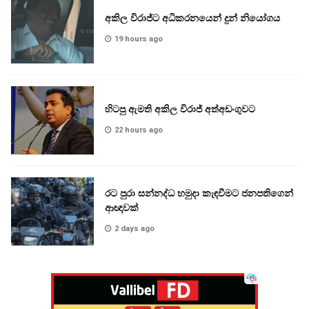
අකිල විරාජ්ට අධිකරනයෙන් දුන් නියෝගය
19 hours ago
හිටපු ඇමති අකිල විරාජ් අත්අඩංගුවට
22 hours ago
රට පුරා සන්නද්ධ හමුදා කැඳවීමට ජනපතිගෙන්
ආඥාවක්
2 days ago