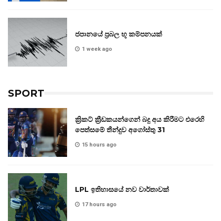
ජපානයේ ප්‍රබල භූ කම්පනයක්
1 week ago
SPORT
ක්‍රිකට් ක්‍රීඩකයන්ගෙන් බදු අය කිරීමට එරෙහි
පෙත්සමේ තීන්දුව අගෝස්තු 31
15 hours ago
LPL ඉතිහාසයේ නව වාර්තාවක්
17 hours ago