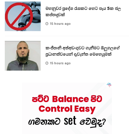
මහනුවර ප්‍රදේශ රැසකට හෙට පැය 5ක ජල
කප්පාදුවක්
15 hours ago
කංජිපානි අත්අඩංගුවට ගැනීමට ඕලුගලගේ
ප්‍රධානත්වයෙන් දැවැන්ත මෙහෙයුමක්
15 hours ago