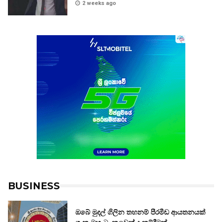
2 weeks ago
BUSINESS
ඔබේ මුදල් ගිලින තහනම් පීරමීඩ ආයතනයක්