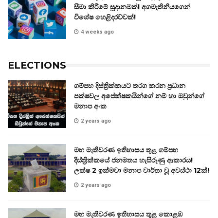
සීමා කිරීමේ සූදානමක්! අගමැතිනියගෙන්
විශේෂ හෙළිදරව්වක්!
4 weeks ago
ELECTIONS
ගම්පහ දිස්ත්‍රික්කයට තරග කරන ප්‍රධාන
පක්ෂවල අපේක්ෂකයින්ගේ නම් හා ඔවුන්ගේ
මනාප අංක
2 years ago
මහ මැතිවරණ ඉතිහාසය තුළ ගම්පහ
දිස්ත්‍රික්කයේ ජනමතය හැසිරුණු ආකාරය!
ලක්ෂ 2 ඉක්මවා මනාප වාර්තා වූ අවස්ථා 12ක්!
2 years ago
මහ මැතිවරණ ඉතිහාසය තුළ කොළඹ