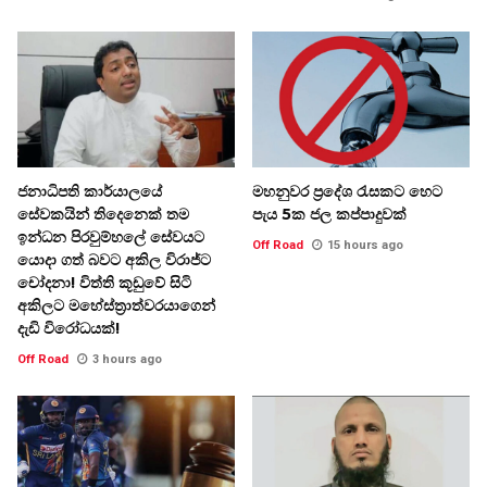
ජනාධිපති කාර්යාලයේ
මහනුවර ප්‍රදේශ රැසකට හෙට
සේවකයින් තිදෙනෙක් තම
පැය 5ක ජල කප්පාදුවක්
ඉන්ධන පිරවුම්හලේ සේවයට
Off Road
15 hours ago
යොදා ගත් බවට අකිල විරාජ්ට
චෝදනා! විත්ති කූඩුවේ සිටි
අකිලට මහේස්ත්‍රාත්වරයාගෙන්
දැඩි විරෝධයක්!
Off Road
3 hours ago