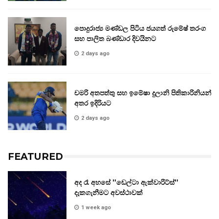
පොදුරාජ්‍ය මණ්ඩල පිටිය ජයගත් රුමේෂ් තරංග
සහ පාලිත බණ්ඩාර දිවයිනට
2 days ago
චමරි අතපත්තු සහ ඉමේෂා දුලානි පිතිකාරිනියන්
අතර ඉදිරියට
2 days ago
FEATURED
අද රෑ අහසේ ”ඩෙල්ටා ඇක්වාරිට්ස්”
දැකගැනීමට අවස්ථාවක්
1 week ago