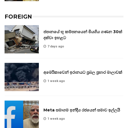
FOREIGN
ජපානයේ භූ කම්පනයෙන් මියගිය ගණන 30ක්
දක්වා ඉහළට
7 days ago
අමෙරිකාවෙන් ඉරානයට ප්‍රබල ප්‍රහාර මාලාවක්
1 week ago
Meta සමාගම ඉන්දීය රජයෙන් සමාව ඉල්ලයි
1 week ago