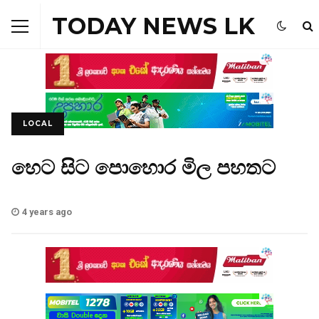
TODAY NEWS LK
LOCAL
හෙට සිට පොහොර මිල පහතට
4 years ago