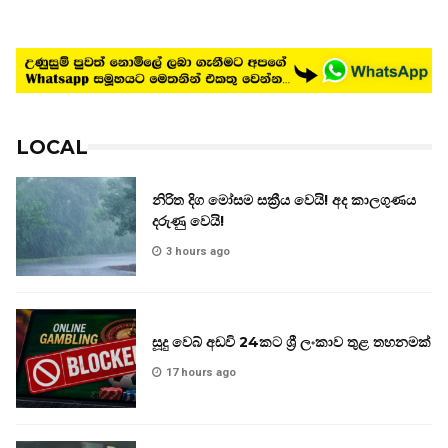
LOCAL
නිරිත දිග මෝසම සක්‍රීය වෙයි! අද කාලගුණය
දරුණු වෙයි!
3 hours ago
සූදු වෙබ් අඩවි 24කට ශ්‍රී ලංකාව තුළ තහනමක්
17 hours ago