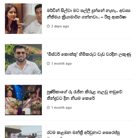
මර්වින් සිල්වා මට සල්ලි දුන්නේ නැහැ.. අවශ්‍ය
නීතිමය ක්‍රියාමාර්ග ගන්නවා.. – රිතූ ආකර්ෂා
2 days ago
‘මිස්ටර් කොත්තු’ හිමිකරුට වැඩ වරදින ලකුණු
1 month ago
පුෂ්පිකාගේ රූ රැජින කිරුළ ගැලවූ නඩුවේ
තීන්දුවට දින නියම කෙරේ
1 month ago
රටම කළඹන මන්ත්‍රී අර්චුනාට සෙරෙප්පු