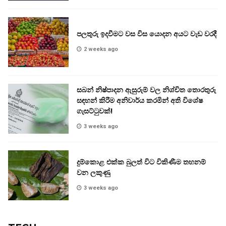
පලතුරු ඉදවීමට වස විස යොදන අයට වැඩ වරදී
2 weeks ago
සබන් නිෂ්පාදන ඇසුරුම් වල නිශ්චිත තොරතුරු
සඳහන් කිරීම අනිවාර්ය කරමින් අති විශේෂ
ගැසට්ටුවක්!
3 weeks ago
දුම්කොළ එක්ක බුලත් විට විකිණීම තහනම්
වන ලකුණු
3 weeks ago