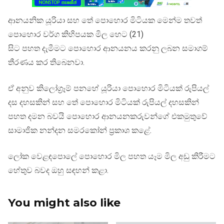
ආනයනික යූරියා සහ තේ පොහොර මිටියක මෙන්ම තවත්
පොහොර වර්ග කිහිපයක මිල හෙට (21)
සිට පහත දැමීමට පොහොර ආනයනය කරනු ලබන සමාගම්
තීරණය කර තිබෙනවා.
ඒ අනුව කිලෝග්‍රෑම් පනහේ යූරියා පොහොර මිටියක් රුපියල්
දස දහසකින් සහ තේ පොහොර මිටියක් රුපියල් දහසකින්
පහත දමන බවයි පොහොර ආනයනකරුවන්ගේ එකමුතුවේ
සාමාජික නන්දන සමරකෝන් ප්‍රකාශ කළේ.
ලෝක වෙළඳපොලේ පොහොර මිල පහත යෑම මිල අඩු කිරීමට
හේතුව බවද ඔහු සඳහන් කළා.
You might also like