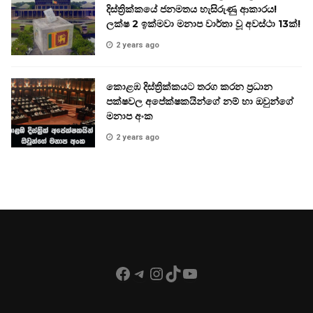
දිස්ත්‍රික්කයේ ජනමතය හැසිරුණු ආකාරය!
ලක්ෂ 2 ඉක්මවා මනාප වාර්තා වූ අවස්ථා 13ක්!
2 years ago
කොළඹ දිස්ත්‍රික්කයට තරග කරන ප්‍රධාන
පක්ෂවල අපේක්ෂකයින්ගේ නම් හා ඔවුන්ගේ
මනාප අංක
2 years ago
Facebook
Telegram
Instagram
TikTok
YouTube