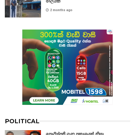
මාලයක්
2 months ago
POLITICAL
පොලිස්පති ගැන ප්‍රකාශයක් නිසා