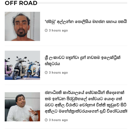
OFF ROAD
‘ජම්බු’ අල්ලන්න පොලිසිය මහජන සහාය පතයි
3 hours ago
ශ්‍රී ලංකාවට හඳුන්වා දුන් නවතම ඉලෙක්ට්‍රික්
ස්කූටරය
3 hours ago
ජනාධිපති කාර්යාලයේ සේවකයින් තිදෙනෙක්
තම ඉන්ධන පිරවුම්හලේ සේවයට යොදා ගත්
බවට අකිල විරාජ්ට චෝදනා! විත්ති කූඩුවේ සිටි
අකිලට මහේස්ත්‍රාත්වරයාගෙන් දැඩි විරෝධයක්!
3 hours ago