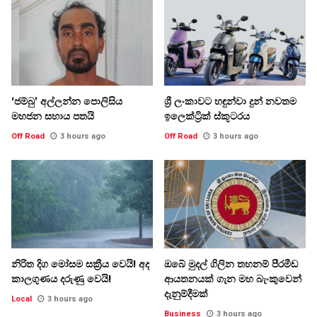
‘ජම්බු’ අල්ලන්න පොලිසිය
ශ්‍රී ලංකාවට හඳුන්වා දුන් නවතම
මහජන සහාය පතයි
ඉලෙක්ට්‍රික් ස්කූටරය
Off Road
3 hours ago
Off Road
3 hours ago
නිරිත දිග මෝසම සක්‍රීය වෙයි! අද
ඔබේ මුදල් ගිලින තහනම් පීරමීඩ
කාලගුණය දරුණු වෙයි!
ආයතනයක් ගැන මහ බැංකුවෙන්
දැනුම්දීමක්
Local
3 hours ago
Business
3 hours ago