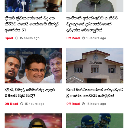
ක්‍රිකට් ක්‍රීඩකයන්ගෙන් බදු අය
කංජිපානි අත්අඩංගුවට ගැනීමට
කිරීමට එරෙහි පෙත්සමේ තීන්දුව
ඕලුගලගේ ප්‍රධානත්වයෙන්
අගෝස්තු 31
දැවැන්ත මෙහෙයුමක්
Sport
15 hours ago
Off Road
15 hours ago
දිලිත්, විමල්, ගම්මන්පිල ඇතුළු
මහර බන්ධනාගාරයේ දේපළවලට
06කට වැඩ වරදී?
වූ හානිය සෙවීමට කමිටුවක්
Off Road
15 hours ago
Off Road
15 hours ago