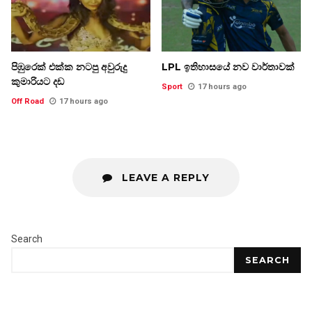
පිඹුරෙක් එක්ක නටපු අවුරුදු
LPL ඉතිහාසයේ නව වාර්තාවක්
කුමාරියට දඩ
Sport
17 hours ago
Off Road
17 hours ago
LEAVE A REPLY
Search
SEARCH