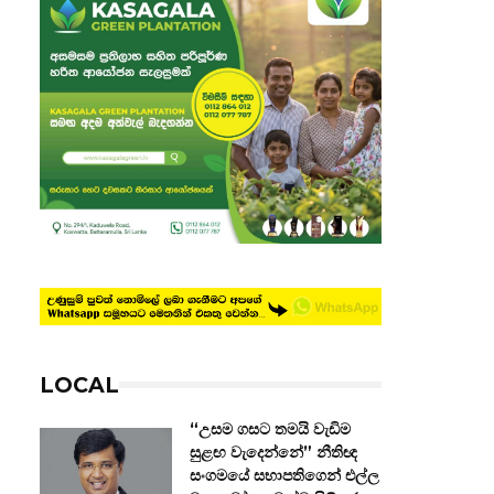
LOCAL
“උසම ගසට තමයි වැඩිම
සුළඟ වැදෙන්නේ” නීතිඥ
සංගමයේ සභාපතිගෙන් එල්ල