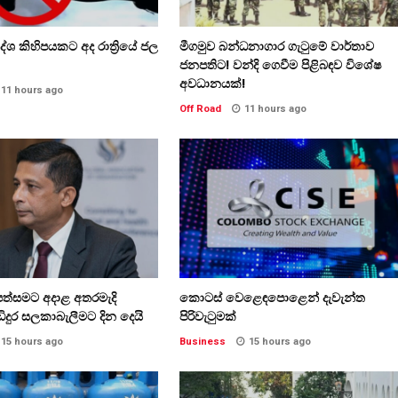
ේශ කිහිපයකට අද රාත්‍රියේ ජල
මීගමුව බන්ධනාගාර ගැටුමේ වාර්තාව
ජනපතිට! වන්දි ගෙවීම පිළිබඳව විශේෂ
අවධානයක්!
11 hours ago
Off Road
11 hours ago
්සමට අදාළ අතරමැදි
කොටස් වෙළෙඳපොළෙන් දැවැන්ත
ඩිදුර සලකාබැලීමට දින දෙයි
පිරිවැටුමක්
15 hours ago
Business
15 hours ago