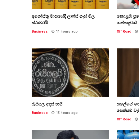
අගෝස්තු මාසයේදී ලාෆ්ස් ගෑස් මිල
කොළඹ ප්‍රද
ස්ථාවරයි
කප්පාදුවක්
Business
11 hours ago
Off Road
රුපියල අදත් නගී
සලේගේ පෙත
පෙත්සම් වැ
Business
15 hours ago
Off Road