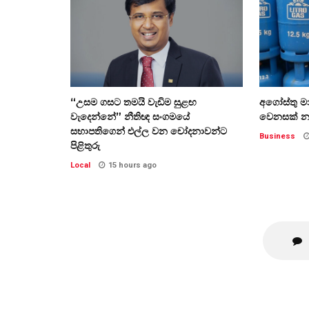
“උසම ගසට තමයි වැඩිම සුළඟ
අගෝස්තු ම
වැදෙන්නේ” නීතිඥ සංගමයේ
වෙනසක් න
සභාපතිගෙන් එල්ල වන චෝදනාවන්ට
Business
පිළිතුරු
Local
15 hours ago