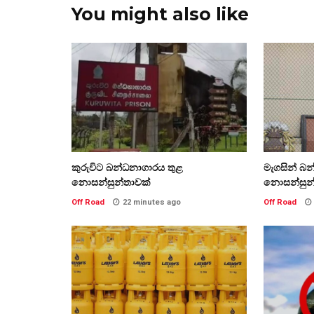
You might also like
කුරුවිට බන්ධනාගාරය තුළ
මැගසින් බ
නොසන්සුන්තාවක්
නොසන්සුන
Off Road
22 minutes ago
Off Road