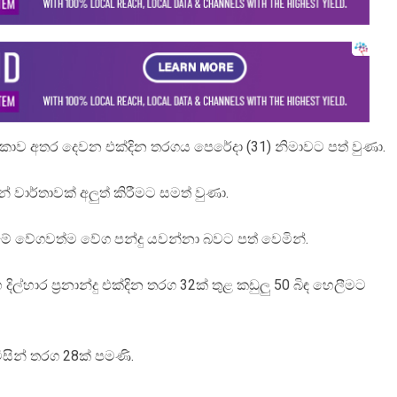
රී ලංකාව අතර දෙවන එක්දින තරගය පෙරේදා (31) නිමාවට පත් වුණා.
් වාර්තාවක් අලුත් කිරීමට සමත් වුණා.
ැනීමේ වේගවත්ම වේග පන්දු යවන්නා බවට පත් වෙමින්.
දිල්හාර ප්‍රනාන්දු එක්දින තරග 32ක් තුළ කඩුලු 50 බිඳ හෙලීමට
ිසින් තරග 28ක් පමණි.