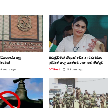
න්ධනාගාරය තුළ
සිරදඬුවමින් නිදහස් වෙන්න හිරුණිකා
්තාවක්
ඉදිරිපත් කළ පෙත්සම ගැන ගත් තීන්දුව
9 hours ago
Off Road
11 hours ago