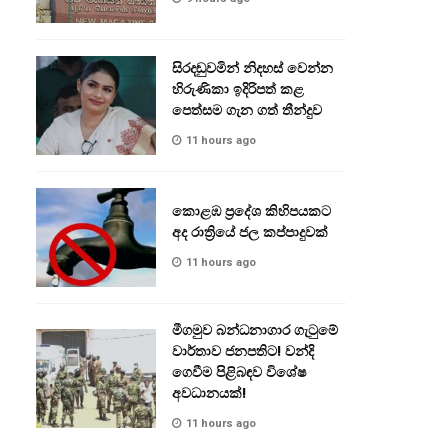
සිරදඬුවමින් නිදහස් වෙන්න
හිරුණිකා ඉදිරිපත් කළ
පෙත්සම ගැන ගත් තීන්දුව
11 hours ago
කොළඹ ප්‍රදේශ කිහිපයකට
අද රාත්‍රියේ ජල කප්පාදුවක්
11 hours ago
මීගමුව බන්ධනාගාර ගැටුමේ
වාර්තාව ජනපතිට! වන්දි
ගෙවීම පිළිබඳව විශේෂ
අවධානයක්!
11 hours ago