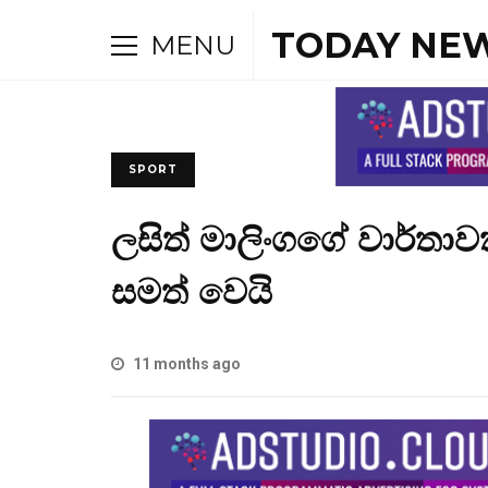
TODAY NEW
MENU
SPORT
ලසිත් මාලිංගගේ වාර්තාවක
සමත් වෙයි
11 months ago