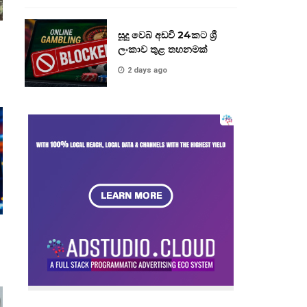
සූදු වෙබ් අඩවි 24කට ශ්‍රී
ලංකාව තුළ තහනමක්
2 days ago