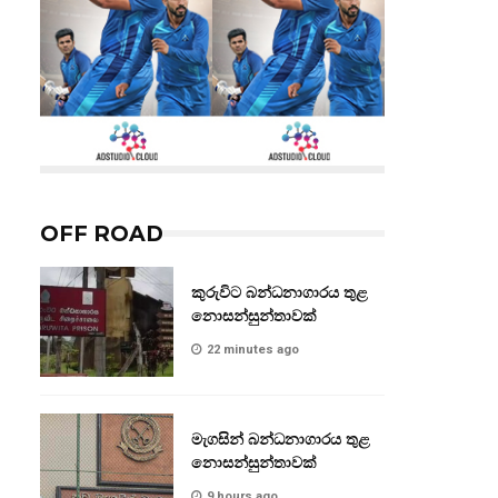
OFF ROAD
කුරුවිට බන්ධනාගාරය තුළ
නොසන්සුන්තාවක්
22 minutes ago
මැගසින් බන්ධනාගාරය තුළ
නොසන්සුන්තාවක්
9 hours ago