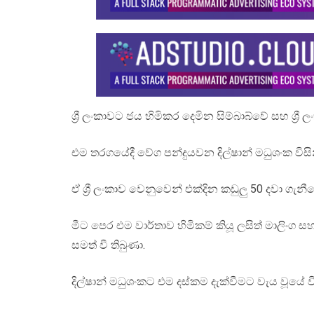
ශ්‍රී ලංකාවට ජය හිමිකර දෙමින සිම්බාබ්වේ සහ ශ්‍
එම තරගයේදී වේග පන්දුයවන දිල්ෂාන් මධුශංක විසින
ඒ ශ්‍රී ලංකාව වෙනුවෙන් එක්දින කඩුලු 50 දවා ග
මීට පෙර එම වාර්තාව හිමිකම් කියූ ලසිත් මාලිංග සහ 
සමත් වී තිබුණා.
දිල්ෂාන් මධුශංකට එම දස්කම දැක්වීමට වැය වූයේ ව