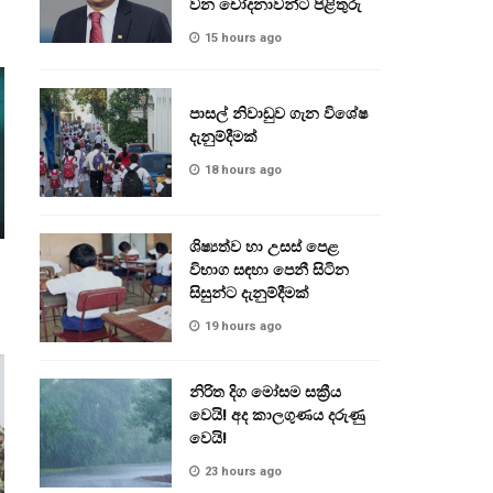
වන චෝදනාවන්ට පිළිතුරු
15 hours ago
පාසල් නිවාඩුව ගැන විශේෂ
දැනුම්දීමක්
18 hours ago
ශිෂ්‍යත්ව හා උසස් පෙළ
විභාග සඳහා පෙනී සිටින
සිසුන්ට දැනුම්දීමක්
19 hours ago
නිරිත දිග මෝසම සක්‍රීය
වෙයි! අද කාලගුණය දරුණු
වෙයි!
23 hours ago