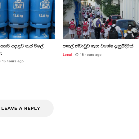
ාසයට අදාළව ගෑස් මිලේ
පාසල් නිවාඩුව ගැන විශේෂ දැනුම්දීමක්
ෑ
Local
18 hours ago
15 hours ago
LEAVE A REPLY