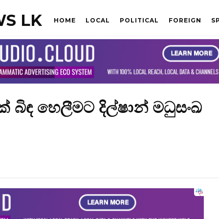
S LK
HOME
LOCAL
POLITICAL
FOREIGN
S
් බිඳ හෙලීමට දිල්ෂාන් මධුසංඛ