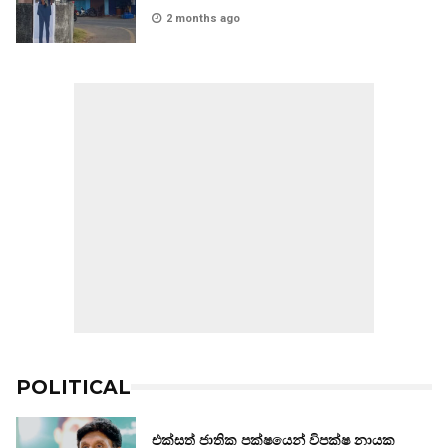
2 months ago
POLITICAL
එක්සත් ජාතික පක්ෂයෙන් විපක්ෂ නායක