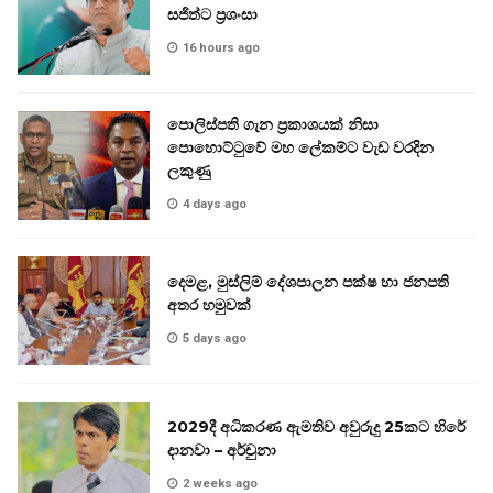
සජිත්ට ප්‍රශංසා
16 hours ago
පොලිස්පති ගැන ප්‍රකාශයක් නිසා
පොහොට්ටුවේ මහ ලේකම්ට වැඩ වරදින
ලකුණු
4 days ago
දෙමළ, මුස්ලිම් දේශපාලන පක්ෂ හා ජනපති
අතර හමුවක්
5 days ago
2029දී අධිකරණ ඇමතිව අවුරුදු 25කට හිරේ
දානවා – අර්චුනා
2 weeks ago