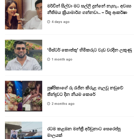
මර්වින් සිල්වා මට සල්ලි දුන්නේ නැහැ.. අවශ්‍ය
නීතිමය ක්‍රියාමාර්ග ගන්නවා.. – රිතූ ආකර්ෂා
4 days ago
‘මිස්ටර් කොත්තු’ හිමිකරුට වැඩ වරදින ලකුණු
1 month ago
පුෂ්පිකාගේ රූ රැජින කිරුළ ගැලවූ නඩුවේ
තීන්දුවට දින නියම කෙරේ
2 months ago
රටම කළඹන මන්ත්‍රී අර්චුනාට සෙරෙප්පු
මාලයක්