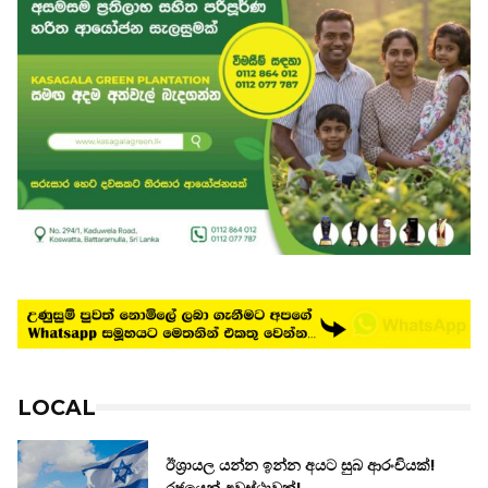
LOCAL
ඊශ්‍රායල යන්න ඉන්න අයට සුබ ආරංචියක්!
‍රජයෙන් අවස්ථාවක්!