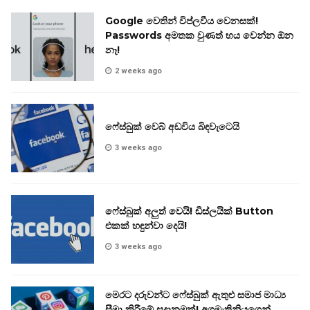
Google වෙතින් විප්ලවීය වෙනසක්!
Passwords අමතක වුණත් භය වෙන්න ඕන
නෑ!
2 weeks ago
ෆේස්බුක් වෙබ් අඩවිය බිඳවැටෙයි
3 weeks ago
ෆේස්බුක් අලුත් වෙයි! ඩිස්ලයික් Button
එකක් හඳුන්වා දෙයි!
3 weeks ago
මෙරට දරුවන්ට ෆේස්බුක් ඇතුළු සමාජ මාධ්‍ය
සීමා කිරීමේ සූදානමක්! අගමැතිනියගෙන්