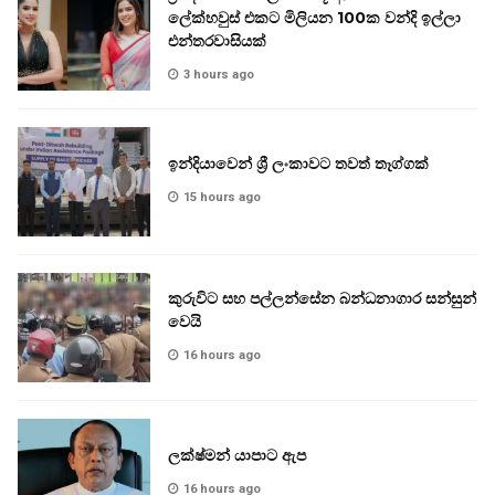
ලේක්හවුස් එකට මිලියන 100ක වන්දි ඉල්ලා
එන්තරවාසියක්
3 hours ago
ඉන්දියාවෙන් ශ්‍රී ලංකාවට තවත් තෑග්ගක්
15 hours ago
කුරුවිට සහ පල්ලන්සේන බන්ධනාගාර සන්සුන්
වෙයි
16 hours ago
ලක්ෂ්මන් යාපාට ඇප
16 hours ago