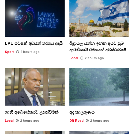
LPL සටනේ අවසන් තරගය අදයි
ඊශ්‍රායල යන්න ඉන්න අයට සුබ
ආරංචියක්! ‍රජයෙන් අවස්ථාවක්!
Sport
2 hours ago
Local
2 hours ago
ශානි අබේසේකරට උසස්වීමක්
අද කාලගුණය
Local
2 hours ago
Off Road
2 hours ago