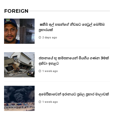
FOREIGN
ෂකීබ් අල් හසන්ගේ නිවසට පෙට්‍රල් බෝම්බ
ප්‍රහාරයක්
2 days ago
ජපානයේ භූ කම්පනයෙන් මියගිය ගණන 30ක්
දක්වා ඉහළට
1 week ago
අමෙරිකාවෙන් ඉරානයට ප්‍රබල ප්‍රහාර මාලාවක්
1 week ago