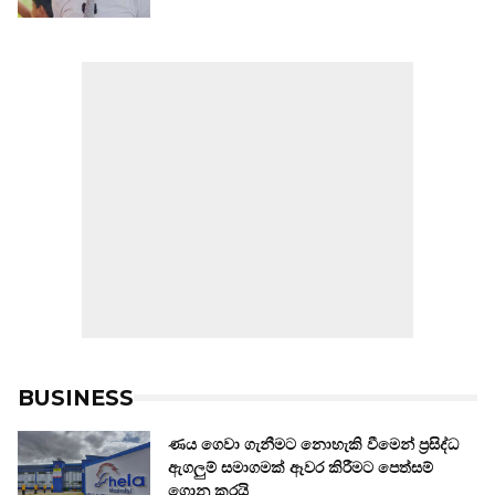
BUSINESS
ණය ගෙවා ගැනීමට නොහැකි වීමෙන් ප්‍රසිද්ධ
ඇගලුම් සමාගමක් ඈවර කිරීමට පෙත්සම්
ගොනු කරයි