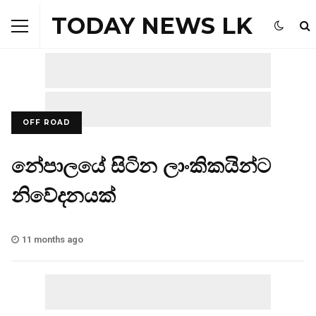
TODAY NEWS LK
OFF ROAD
නේපාලයේ සිටින ලාංකිකයින්ට
නිවේදනයක්
11 months ago