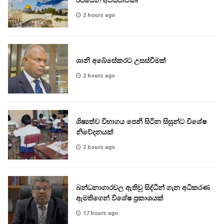
2 hours ago
ශානි අබේසේකරට උසස්වීමක්
2 hours ago
ශිෂ්‍යත්ව විභාගය පෙනී සිටින සිසුන්ට විශේෂ
නිවේදනයක්
2 hours ago
බන්ධනාගාරවල ඇතිවු සිද්ධීන් ගැන අධිකරණ
ඇමතිගෙන් විශේෂ ප්‍රකාශයක්
17 hours ago