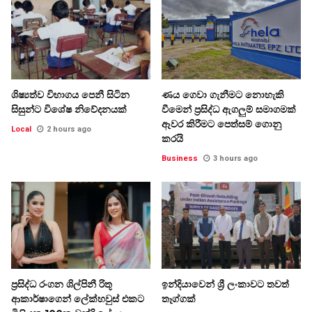
ශිෂ්‍යත්ව විභාගය පෙනී සිටින
ණය ගෙවා ගැනීමට නොහැකි
සිසුන්ට විශේෂ නිවේදනයක්
වීමෙන් ප්‍රසිද්ධ ඇගලුම් සමාගමක්
ඈවර කිරීමට පෙත්සම් ගොනු
Local
2 hours ago
කරයි
Business
3 hours ago
ප්‍රසිද්ධ රංගන ශිල්පිනී රිතූ
ඉන්දියාවෙන් ශ්‍රී ලංකාවට තවත්
ආකාර්ෂාගෙන් ලේක්හවුස් එකට
තෑග්ගක්