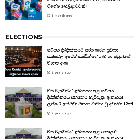
විශේෂ හෙළිදරව්වක්!
1 month ago
ELECTIONS
ගම්පහ දිස්ත්‍රික්කයට තරග කරන ප්‍රධාන
පක්ෂවල අපේක්ෂකයින්ගේ නම් හා ඔවුන්ගේ
මනාප අංක
2 years ago
මහ මැතිවරණ ඉතිහාසය තුළ ගම්පහ
දිස්ත්‍රික්කයේ ජනමතය හැසිරුණු ආකාරය!
ලක්ෂ 2 ඉක්මවා මනාප වාර්තා වූ අවස්ථා 12ක්!
2 years ago
මහ මැතිවරණ ඉතිහාසය තුළ කොළඹ
දිස්ත්‍රික්කයේ ජනමතය හැසිරුණු ආකාරය!