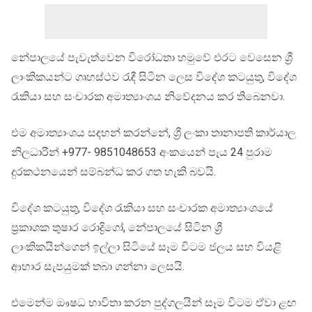
නේපාලයේ පැවැත්වෙන විරෝධතා හමුවේ එරට වෙසෙන ශ්‍රී
ලාංකිකයන්ට ගෘහස්ථව රැඳී සිටින ලෙස විදේශ කටයුතු, විදේශ
රැකියා සහ සංචාරක අමාත්‍යාංශය නිවේදනය කර තිබෙනවා.
එම අමාත්‍යාංශය සඳහන් කරන්නේ, ශ්‍රී ලංකා තානාපති කාර්යාල
නිලධාරීන් +977- 9851048653 අංකයෙන් පැය 24 පුරාම
දුරකථනයෙන් සම්බන්ධ කර ගත හැකි බවයි.
විදේශ කටයුතු, විදේශ රැකියා සහ සංචාරක අමාත්‍යාංශයේ
ප්‍රකාශක තුෂාර රොද්‍රිගෝ, නේපාලයේ සිටින ශ්‍රී
ලාංකිකයින්ගෙන් ඉල්ලා සිටියේ සෑම විටම ජලය සහ වියළි
ආහාර සැපයුමක් තබා ගන්නා ලෙසයි.
එමෙන්ම ඖෂධ භාවිතා කරන පුද්ගලයින් සෑම විටම ඒවා ළඟ