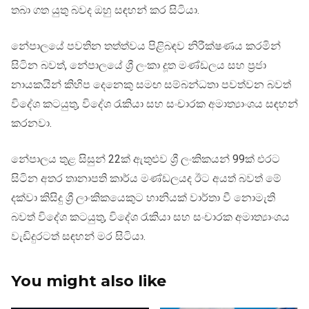
තබා ගත යුතු බවද ඔහු සඳහන් කර සිටියා.
නේපාලයේ පවතින තත්ත්වය පිළිබඳව නිරීක්ෂණය කරමින්
සිටින බවත්, නේපාලයේ ශ්‍රී ලංකා දූත මණ්ඩලය සහ ප්‍රජා
නායකයින් කිහිප දෙනෙකු සමඟ සම්බන්ධතා පවත්වන බවත්
විදේශ කටයුතු, විදේශ රැකියා සහ සංචාරක අමාත්‍යාංශය සඳහන්
කරනවා.
නේපාලය තුළ සිසුන් 22ක් ඇතුළුව ශ්‍රී ලංකිකයන් 99ක් එරට
සිටින අතර තානාපති කාර්ය මණ්ඩලයද ඊට අයත් බවත් මේ
දක්වා කිසිදු ශ්‍රී ලාංකිකයෙකුට හානියක් වාර්තා වී නොමැති
බවත් විදේශ කටයුතු, විදේශ රැකියා සහ සංචාරක අමාත්‍යාංශය
වැඩිදුරටත් සඳහන් මර සිටියා.
You might also like