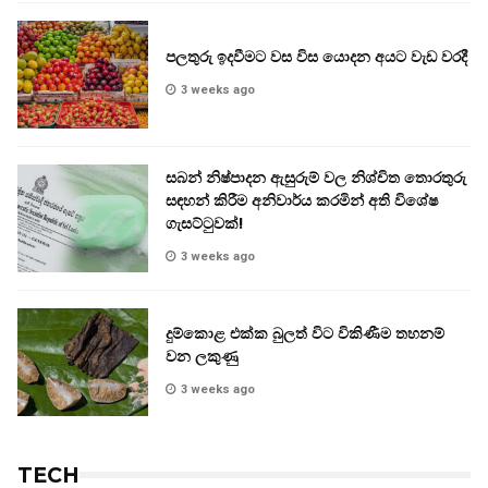
පලතුරු ඉදවීමට වස විස යොදන අයට වැඩ වරදී
3 weeks ago
සබන් නිෂ්පාදන ඇසුරුම් වල නිශ්චිත තොරතුරු
සඳහන් කිරීම අනිවාර්ය කරමින් අති විශේෂ
ගැසට්ටුවක්!
3 weeks ago
දුම්කොළ එක්ක බුලත් විට විකිණීම තහනම්
වන ලකුණු
3 weeks ago
TECH