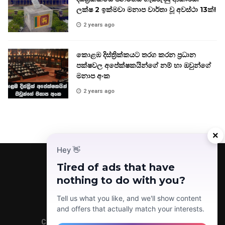
ලක්ෂ 2 ඉක්මවා මනාප වාර්තා වූ අවස්ථා 13ක්!
2 years ago
කොළඹ දිස්ත්‍රික්කයට තරග කරන ප්‍රධාන
පක්ෂවල අපේක්ෂකයින්ගේ නම් හා ඔවුන්ගේ
මනාප අංක
2 years ago
×
Hey
👋
Tired of ads that have
nothing to do with you?
Facebook
Telegram
Instagram
TikTok
YouTube
Tell us what you like, and we'll show content
and offers that actually match your interests.
Copyright © 2022 Today News LK (Pvt) Ltd.