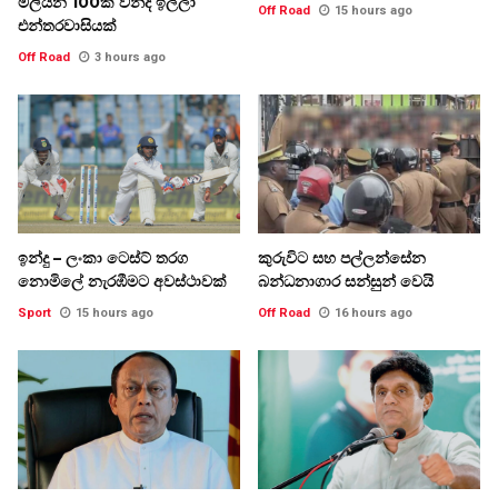
මිලියන 100ක වන්දි ඉල්ලා
Off Road
15 hours ago
එන්තරවාසියක්
Off Road
3 hours ago
ඉන්දු – ලංකා ටෙස්ට් තරග
කුරුවිට සහ පල්ලන්සේන
නොමිලේ නැරඹීමට අවස්ථාවක්
බන්ධනාගාර සන්සුන් වෙයි
Sport
15 hours ago
Off Road
16 hours ago