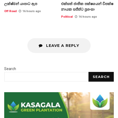
ලක්ෂ්මන් යාපාට ඇප
එක්සත් ජාතික පක්ෂයෙන් විපක්ෂ
නායක සජිත්ට ප්‍රශංසා
Off Road
16 hours ago
Political
16 hours ago
LEAVE A REPLY
Search
SEARCH