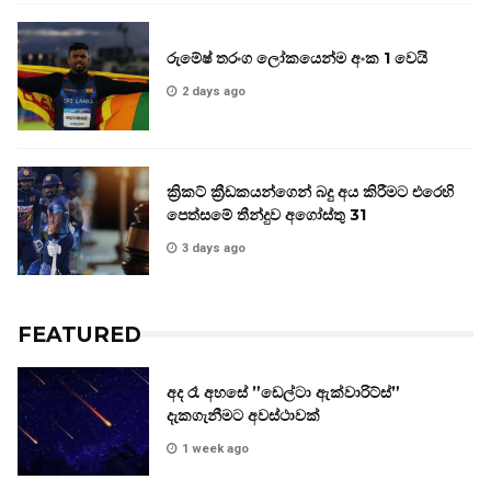
රුමේෂ් තරංග ලෝකයෙන්ම අංක 1 වෙයි
2 days ago
ක්‍රිකට් ක්‍රීඩකයන්ගෙන් බදු අය කිරීමට එරෙහි
පෙත්සමේ තීන්දුව අගෝස්තු 31
3 days ago
FEATURED
අද රෑ අහසේ ”ඩෙල්ටා ඇක්වාරිට්ස්”
දැකගැනීමට අවස්ථාවක්
1 week ago