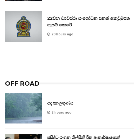
22වන ව්‍යවස්ථා සංශෝධන පනත් කෙටුම්පත
ගැසට් කෙරේ
20 hours ago
OFF ROAD
අද කාලගුණය
2 hours ago
ප්‍රසිද්ධ රංගන ශිල්පිනී රිතූ ආකාර්ෂාගෙන්