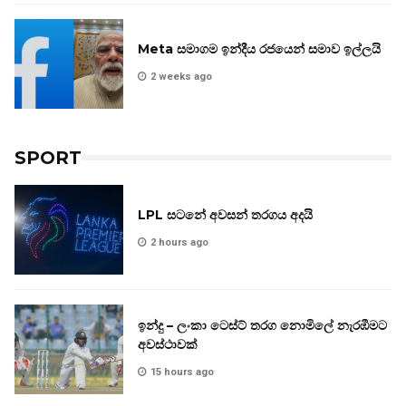
Meta සමාගම ඉන්දීය රජයෙන් සමාව ඉල්ලයි
2 weeks ago
SPORT
LPL සටනේ අවසන් තරගය අදයි
2 hours ago
ඉන්දු – ලංකා ටෙස්ට් තරග නොමිලේ නැරඹීමට
අවස්ථාවක්
15 hours ago