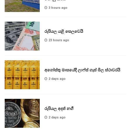
3 hours ago
රුපියල යළි සෙලවෙයි
23 hours ago
අගෝස්තු මාසයේදී ලාෆ්ස් ගෑස් මිල ස්ථාවරයි
2 days ago
රුපියල අදත් නගී
2 days ago