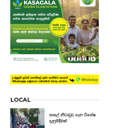
LOCAL
පාසල් නිවාඩුව ගැන විශේෂ
දැනුම්දීමක්