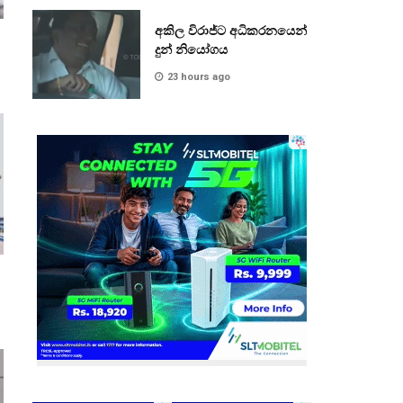
අකිල විරාජ්ට අධිකරනයෙන්
දුන් නියෝගය
23 hours ago