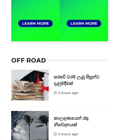
OFF ROAD
සරසවි වරම් ලැබූ සිසුන්ට
දැනුම්දීමක්
3 hours ago
කාලගුණයෙන් රතු
නිවේදනයක්
3 hours ago