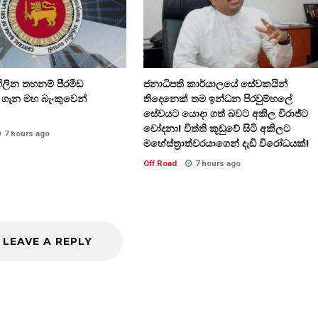
ගිලින තහනම් පීරමීඩ
ජනාධිපති කාර්යාලයේ සේවකයින්
ගැන මහ බැංකුවෙන්
තිදෙනෙක් තම ඉන්ධන පිරවුම්හලේ
සේවයට යොදා ගත් බවට අකිල විරාජ්ට
චෝදනා! විත්ති කූඩුවේ සිටි අකිලට
7 hours ago
මහේස්ත්‍රාත්වරයාගෙන් දැඩි විරෝධයක්!
Off Road
7 hours ago
LEAVE A REPLY