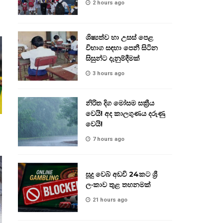
2 hours ago
ශිෂ්‍යත්ව හා උසස් පෙළ
විභාග සඳහා පෙනී සිටින
සිසුන්ට දැනුම්දීමක්
3 hours ago
නිරිත දිග මෝසම සක්‍රීය
වෙයි! අද කාලගුණය දරුණු
වෙයි!
7 hours ago
සූදු වෙබ් අඩවි 24කට ශ්‍රී
ලංකාව තුළ තහනමක්
21 hours ago