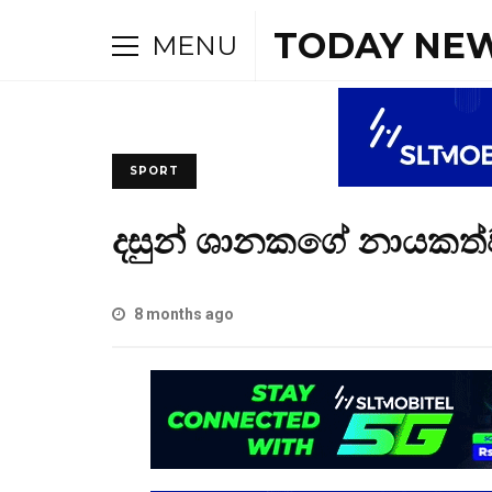
TODAY NEW
MENU
SPORT
දසුන් ශානකගේ නායකත්
8 months ago