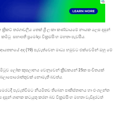
‍රිකට් තරගාවලිය තෙක් ශ්‍රී ලංකා කණ්ඩායමේ නායක ලෙස දසුන්
කමිටු සභාපති ප්‍රමෝද්‍ය වික්‍රමසිංහ මහතා පැවසීය.
කට් ආයතනයේ අද (19) පැවැත්වෙන මාධ්‍ය හමුවට එක්වෙමින් ඔහු මේ
් කමිටුව ලෝක කුසලානය වෙනුවෙන් ක්‍රීඩකයන් 25ක සංචිතයක්
මට බලාපොරොත්තුවක් නොමැති බවත්ය.
ෙරටදී පැවැත්වීමට නියමිතව තිබෙන පාකිස්තානය හා එංගලන්ත
ෙස දසුන් ශානක කටයුතු කරන බව වික්‍රමසිංහ මහතා වැඩිදුරටත්