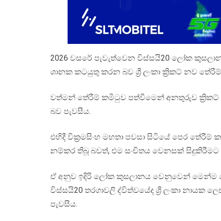
2026 වසරේ පැවැත්වෙන විස්සයි20 ලෝක කුසලාන ක්
ශානක කටයුතු කරන බව ශ්‍රී ලංකා ක්‍රිකට් නව තේරීම් 
වත්මන් තේරීම් කමිටුව පත්වීමෙන් අනතුරුව ක්‍රි
බව පැවසීය.
එහිදී වික්‍රමසිංහ මහතා පවසා සිටියේ පෙර තේරීම
නම්කර තිබූ බවත්, එම සංචිතය වෙනසක් සිදුකිරී
ඒ අනුව ඉදිරි ලෝක කුසලානය වෙනුවෙන් මෙන්ම ම
විස්සයි20 තරගාවලි ද්විත්වයේද ශ්‍රී ලංකා නායක ල
පැවසීය.