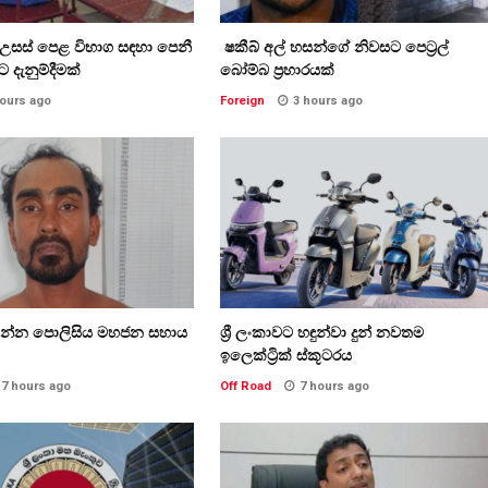
හා උසස් පෙළ විභාග සඳහා පෙනී
ෂකීබ් අල් හසන්ගේ නිවසට පෙට්‍රල්
ට දැනුම්දීමක්
බෝම්බ ප්‍රහාරයක්
hours ago
Foreign
3 hours ago
ල්ලන්න පොලිසිය මහජන සහාය
ශ්‍රී ලංකාවට හඳුන්වා දුන් නවතම
ඉලෙක්ට්‍රික් ස්කූටරය
7 hours ago
Off Road
7 hours ago