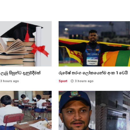
ලැබූ සිසුන්ට දැනුම්දීමක්
රුමේෂ් තරංග ලෝකයෙන්ම අංක 1 වෙයි
3 hours ago
Sport
3 hours ago