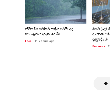
නිරිත දිග මෝසම සක්‍රීය වෙයි! අද
ඔබේ මුදල් 
කාලගුණය දරුණු වෙයි!
ආයතනයක් 
දැනුම්දීමක්
Local
7 hours ago
Business