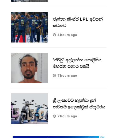
ජැෆ්නා කිංග්ස් LPL අවසන්
සටනට
4 hours ago
‘ජම්බු’ අල්ලන්න පොලිසිය
මහජන සහාය පතයි
7 hours ago
ශ්‍රී ලංකාවට හඳුන්වා දුන්
නවතම ඉලෙක්ට්‍රික් ස්කූටරය
7 hours ago