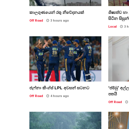
කාලගුණයෙන් රතු නිවේදනයක්
ශිෂ්‍යත්ව 
සිටින සිසුන්
Off Road
3 hours ago
Local
3 
ජැෆ්නා කිංග්ස් LPL අවසන් සටනට
‘ජම්බු’ අ
පතයි
Off Road
4 hours ago
Off Road