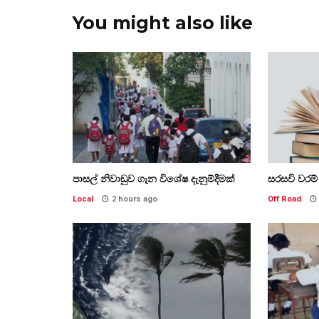
You might also like
පාසල් නිවාඩුව ගැන විශේෂ දැනුම්දීමක්
සරසවි වරම් 
Local
2 hours ago
Off Road