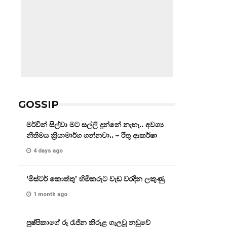
GOSSIP
මර්වින් සිල්වා මට සල්ලි දුන්නේ නැහැ.. අවශ්‍ය
නීතිමය ක්‍රියාමාර්ග ගන්නවා.. – රිතූ ආකර්ෂා
4 days ago
‘මිස්ටර් කොත්තු’ හිමිකරුට වැඩ වරදින ලකුණු
1 month ago
පුෂ්පිකාගේ රූ රැජින කිරුළ ගැලවූ නඩුවේ