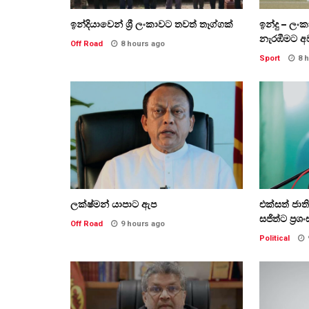
ඉන්දියාවෙන් ශ්‍රී ලංකාවට තවත් තෑග්ගක්
ඉන්දු – ලං
නැරඹීමට අ
Off Road
8 hours ago
Sport
8 
ලක්ෂ්මන් යාපාට ඇප
එක්සත් ජා
සජිත්ට ප්‍රශං
Off Road
9 hours ago
Political