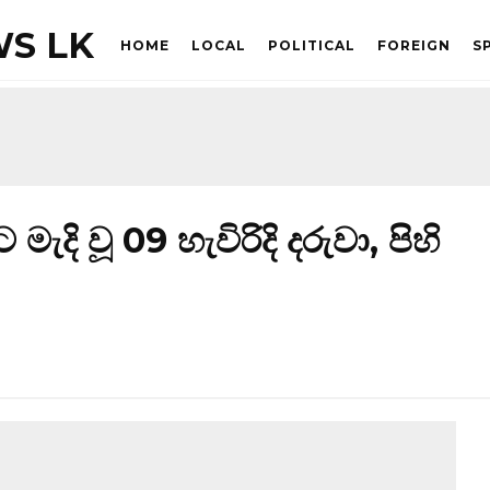
S LK
HOME
LOCAL
POLITICAL
FOREIGN
S
දි වූ 09 හැවිරිදි දරුවා, පිහි