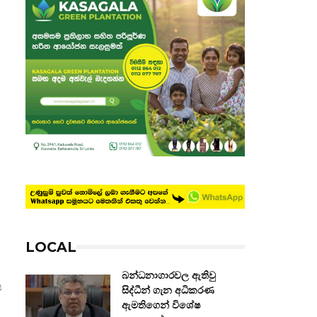
LOCAL
බන්ධනාගාරවල ඇතිවු
ප
සිද්ධීන් ගැන අධිකරණ
ඇමතිගෙන් විශේෂ