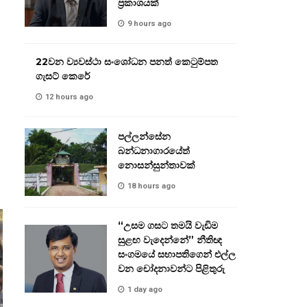
ප්‍රකාශයක්
9 hours ago
22වන ව්‍යවස්ථා සංශෝධන පනත් කෙටුම්පත
ගැසට් කෙරේ
12 hours ago
පල්ලන්සේන
බන්ධනාගාරයේත්
නොසන්සුන්තාවක්
18 hours ago
“උසම ගසට තමයි වැඩිම
සුළඟ වැදෙන්නේ” නීතිඥ
සංගමයේ සභාපතිගෙන් එල්ල
වන චෝදනාවන්ට පිළිතුරු
1 day ago