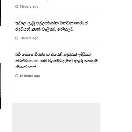
9 hours ago
තුවාල ලැබූ පල්ලන්සේන බන්ධනාගාරයේ
රැඳවියන් 28ක් වැලිකඩ රෝහලට
9 hours ago
රවී සෙනෙවිරත්නට එරෙහි නඩුවක් ඉදිරියට
පවත්වාගෙන යාම වළක්වාලමින් අතුරු තහනම්
නියෝගයක්
16 hours ago