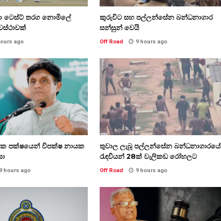
කා ටෙස්ට් තරග නොමිලේ
කුරුවිට සහ පල්ලන්සේන බන්ධනාගාර
වස්ථාවක්
සන්සුන් වෙයි
hours ago
Off Road
9 hours ago
තික පක්ෂයෙන් විපක්ෂ නායක
තුවාල ලැබූ පල්ලන්සේන බන්ධනාගාරයේ
සා
රැඳවියන් 28ක් වැලිකඩ රෝහලට
9 hours ago
Off Road
9 hours ago