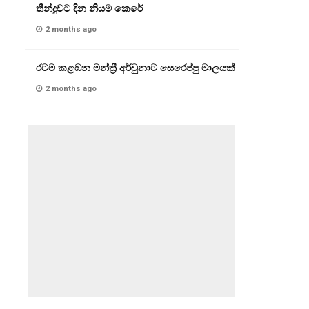
තීන්දුවට දින නියම කෙරේ
2 months ago
රටම කළඹන මන්ත්‍රී අර්චුනාට සෙරෙප්පු මාලයක්
2 months ago