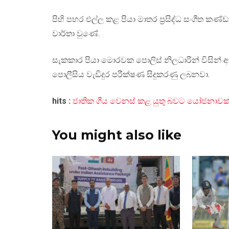
පිහි පහර එල්ල කළ පියා මාතර ප්‍රසිද්ධ සංගීත ක
වාර්තා වුණේ.
සැකකාර පියා මොරවක පොලිස් නිලධාරින් විසින් 
පොලීසිය වැඩිදුර පරීක්ෂණ සිදුකරණු ලබනවා.
hits :
ජාතික ගීය වෙනස් කළ යුතු බවට යෝජනාවක
You might also like