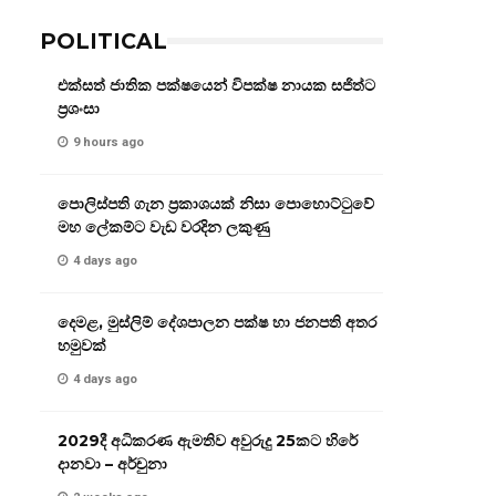
POLITICAL
එක්සත් ජාතික පක්ෂයෙන් විපක්ෂ නායක සජිත්ට
ප්‍රශංසා
9 hours ago
පොලිස්පති ගැන ප්‍රකාශයක් නිසා පොහොට්ටුවේ
මහ ලේකම්ට වැඩ වරදින ලකුණු
4 days ago
දෙමළ, මුස්ලිම් දේශපාලන පක්ෂ හා ජනපති අතර
හමුවක්
4 days ago
2029දී අධිකරණ ඇමතිව අවුරුදු 25කට හිරේ
දානවා – අර්චුනා