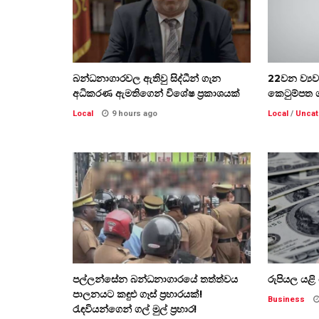
බන්ධනාගාරවල ඇතිවු සිද්ධීන් ගැන
22වන ව්‍ය
අධිකරණ ඇමතිගෙන් විශේෂ ප්‍රකාශයක්
කෙටුම්පත 
Local
9 hours ago
Local
/
Uncat
පල්ලන්සේන බන්ධනාගාරයේ තත්ත්වය
රුපියල යළ
පාලනයට කඳුළු ගෑස් ප්‍රහාරයක්!
Business
රැඳවියන්ගෙන් ගල් මුල් ප්‍රහාර!