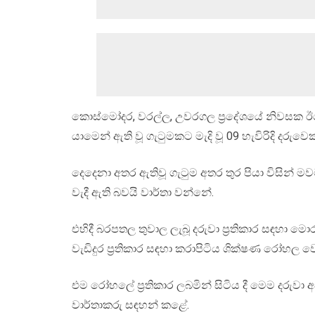
කොස්මෝදර, වරල්ල, උවරගල ප්‍රදේශයේ නිවසක ඊයේ (2
යාමෙන් ඇති වූ ගැටුමකට මැදි වූ 09 හැවිරිදි දරුව
දෙදෙනා අතර ඇතිවූ ගැටුම අතර තුර පියා විසින්
වැදී ඇති බවයි වාර්තා වන්නේ.
එහිදී බරපතල තුවාල ලැබූ දරුවා ප්‍රතිකාර සඳහ
වැඩිදුර ප්‍රතිකාර සඳහා කරාපිටිය ශික්ෂණ රෝහල
එම රෝහලේ ප්‍රතිකාර ලබමින් සිටිය දී මෙම දරුව
වාර්තාකරු සඳහන් කළේ.