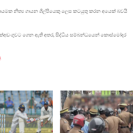
ණ්ඩායමක නිත්‍ය ගායන ශිල්පියෙකු ලෙස කටයුතු කරන අයෙක් බවයි
අත්අඩංගුවට ගෙන ඇති අතර, සිද්ධිය සම්බන්ධයෙන් කොස්මෝදර
්