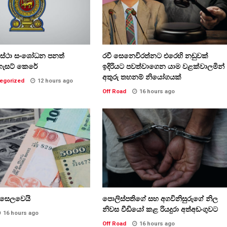
වස්ථා සංශෝධන පනත්
රවී සෙනෙවිරත්නට එරෙහි නඩුවක්
ගැසට් කෙරේ
ඉදිරියට පවත්වාගෙන යාම වළක්වාලමින්
අතුරු තහනම් නියෝගයක්
egorized
12 hours ago
Off Road
16 hours ago
ි සෙලවෙයි
පොලිස්පතිගේ සහ අගවිනිසුරුගේ නිල
නිවස වීඩියෝ කළ රියදුරා අත්අඩංගුවට
16 hours ago
Off Road
16 hours ago