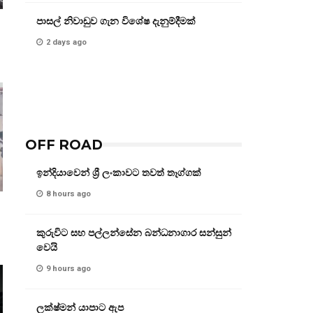
පාසල් නිවාඩුව ගැන විශේෂ දැනුම්දීමක්
2 days ago
OFF ROAD
ඉන්දියාවෙන් ශ්‍රී ලංකාවට තවත් තෑග්ගක්
8 hours ago
කුරුවිට සහ පල්ලන්සේන බන්ධනාගාර සන්සුන්
වෙයි
9 hours ago
ලක්ෂ්මන් යාපාට ඇප