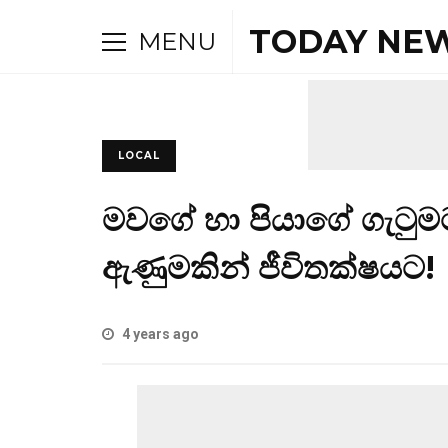
TODAY NEW
MENU
LOCAL
මවගේ හා පියාගේ ගැටුමට මැ
ඇණුමකින් ජීවිතක්ෂයට!
4 years ago