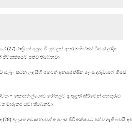
7) රාත්‍රියේ අඹුසැමි යුවළක් අතර බහින්බස් වීමක් දුරදිග
ෙක් ජීවිතක්ෂයට පත්ව තිබෙනවා.
 මවට එල්ල කරන ලද පිහි පහරක් අනපේක්ෂිත ලෙස දරුවාගේ හිසේ
ා මොරවක – කොස්නිල්ගොඩ රෝහලට ඇතුළත් කිරීමෙන් අනතුරුව
 වෙත මාරුකර යවා තිබෙනවා.
ා අද (28) අලුයම අවාසනාවන්ත ලෙස ජීවිතක්ෂයට පත්ව ඇති බවයි අ