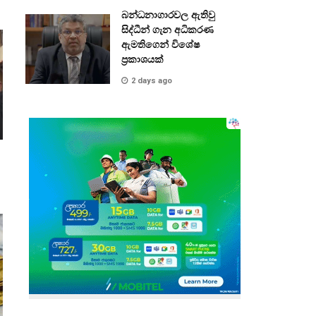
බන්ධනාගාරවල ඇතිවු
සිද්ධීන් ගැන අධිකරණ
ඇමතිගෙන් විශේෂ
ප්‍රකාශයක්
2 days ago