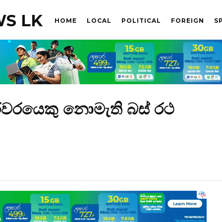
S LK
HOME
LOCAL
POLITICAL
FOREIGN
S
රයෙකු නොමැති බස් රථ