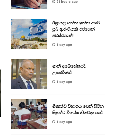
21 hours ago
ඊශ්‍රායල යන්න ඉන්න අයට
සුබ ආරංචියක්! ‍රජයෙන්
අවස්ථාවක්!
1 day ago
ශානි අබේසේකරට
උසස්වීමක්
1 day ago
ශිෂ්‍යත්ව විභාගය පෙනී සිටින
සිසුන්ට විශේෂ නිවේදනයක්
1 day ago