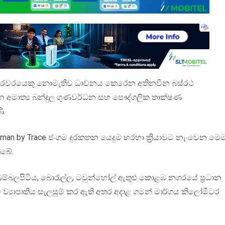
ස්තරවරයෙකු නොමැතිව ධාවනය කෙරෙන අතිනවීන බස්රථ
වාහන අමාත්‍ය බන්දුල ගුණවර්ධන සහ පෞද්ගලික තාක්ෂණ
ි.
aman by Trace ජංගම දුරකතන යෙදුම හරහා ක්‍රියාවට නැංවෙන මෙ
ිබේ.
ම්බලපිටිය, බොරැල්ල, ටවුන්හෝල් ඇතුළු කොළඹ නගරයේ ප්‍රධාන
යාපෘතිය සැලසුම් කර ඇති අතර අදාළ ගමන් මාර්ගය කිලෝමීටර