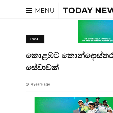
TODAY NEW
MENU
LOCAL
කොළඹට කොන්දොස්තරව
සේවාවක්
4 years ago