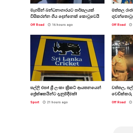
මැගසින් බන්ධනාගාරයට පාර්සලයක්
මත්තල රාජප
විසිකරන්න ගිය දෙන්නෙක් කොටුවෙයි
ගුවන්තොටු
Off Road
16 hours ago
Off Road
සල්ලි එපා! ශ්‍රී ලංකා ක්‍රිකට් ආයතනයෙන්
වත්තල, පල
ප්‍රේක්ෂකයින්ට දැනුම්දීමක්!
වෙඩික්කරු 
Sport
21 hours ago
Off Road