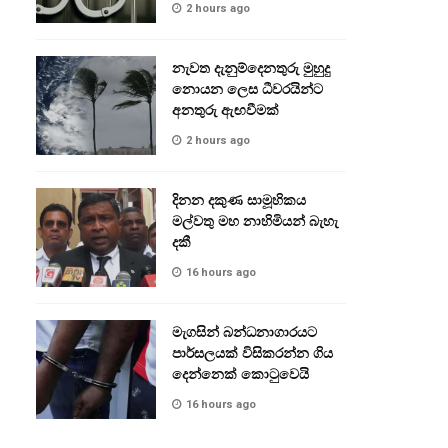
2 hours ago
නැවත දැනුම්දෙනතුරු මුහුදු
නොයන ලෙස ධීවරයින්ට
අනතුරු ඇඟවීමක්
2 hours ago
දිනන දකුණ සාමූහිකය
මල්වතු මහ නාහිමියන් බැහැ
දකී
16 hours ago
මැගසින් බන්ධනාගාරයට
පාර්සලයක් විසිකරන්න ගිය
දෙන්නෙක් කොටුවෙයි
16 hours ago