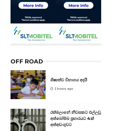
OFF ROAD
ශිෂ්‍යත්ව විභාගය අදයි
2 hours ago
රත්මලානේ නිවසකට එල්ලවූ
අත්බෝම්බ ප්‍රහාරයට 4ක්
අත්අඩංගුවට