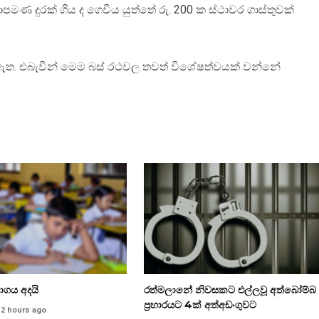
 දුරක් ගිය ද ගෙවිය යුත්තේ රු. 200 ක ස්ථාවර ගාස්තුවක්
ු ඇත. එබැවින් මෙම බස් රථවල තවත් විශේෂත්වයක් වන්නේ
භාගය අදයි
රත්මලානේ නිවසකට එල්ලවූ අත්බෝම්බ
ප්‍රහාරයට 4ක් අත්අඩංගුවට
2 hours ago