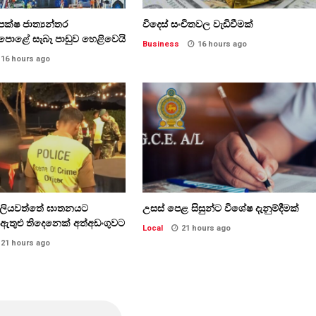
ක්ෂ ජාත්‍යන්තර
විදෙස් සංචිතවල වැඩිවීමක්
පොළේ සැබෑ පාඩුව හෙළිවෙයි
Business
16 hours ago
16 hours ago
්ලියවත්තේ ඝාතනයට
උසස් පෙළ සිසුන්ට විශේෂ දැනුම්දීමක්
ඇතුළු තිදෙනෙක් අත්අඩංගුවට
Local
21 hours ago
21 hours ago